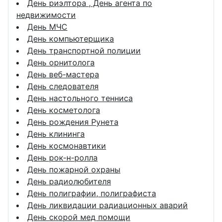
День риэлтора , День агента по
недвижимости
День МЧС
День компьютерщика
День транспортной полиции
День орнитолога
День веб-мастера
День следователя
День настольного тенниса
День косметолога
День рождения Рунета
День клининга
День космонавтики
День рок-н-ролла
День пожарной охраны
День радиолюбителя
День полиграфии, полиграфиста
День ликвидации радиационных аварий
День скорой мед помощи