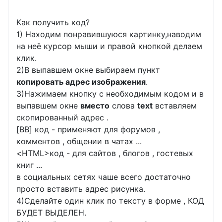
Как получить код?
1) Находим понравившуюся картинку,наводим
на неё курсор мыши и правой кнопкой делаем
клик.
2)В выпавшем окне выбираем пункт
копировать адрес изображения
.
3)Нажимаем кнопку с необходимым кодом и в
выпавшем окне
вместо
слова
text
вставляем
скопированный адрес .
[BB] код - применяют для форумов ,
комментов , общении в чатах ...
<
HTML
>код - для сайтов , блогов , гостевых
книг ...
в социальных сетях чаше всего достаточно
просто вставить адрес рисунка.
4)Сделайте один клик по тексту в форме , КОД
БУДЕТ ВЫДЕЛЕН.