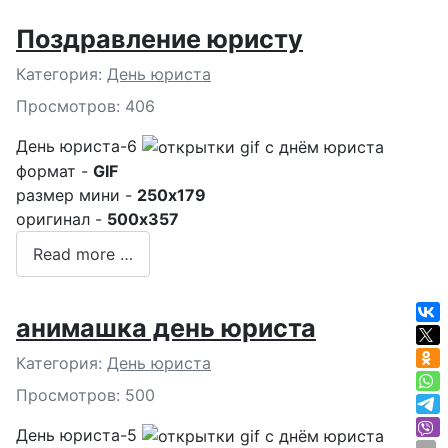
Поздравление юристу
Подробности
Категория:
День юриста
Просмотров: 406
День юриста-6
формат -
GIF
размер мини -
250x179
оригинал -
500x357
Read more …
анимашка день юриста
Подробности
Категория:
День юриста
Просмотров: 500
День юриста-5