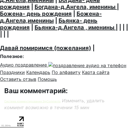
д.Ангела,именины
|
Богдана- день
рождения
|
Богдана-д.Ангела, именины
|
Божена- день рождения
|
Божена-
д.Ангела,именины
|
Бьянка- день
рождения
|
Бьянка-д.Ангела , именины
| | | |
| | |
Давай помиримся (пожелания)
|
Полезное:
Аудио поздравление
Праздники
Календарь
По алфавиту
Карта сайта
Оставить отзыв
Помощь
Ваш комментарий:
Изменить, удалить
Система комментирования SigComments
коммент возможно в течении 15 мин