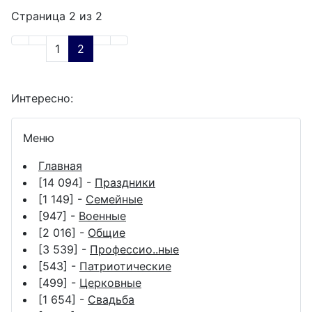
Страница 2 из 2
1
2
Интересно:
Меню
Главная
[14 094] -
Праздники
[1 149] -
Семейные
[947] -
Военные
[2 016] -
Общие
[3 539] -
Профессио..ные
[543] -
Патриотические
[499] -
Церковные
[1 654] -
Свадьба