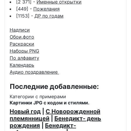
[2 371] -
Именные открытки
[449] -
Пожелания
[1153] -
ДР по годам
Надписи
Обои,фото
Раскраски
Наборы PNG
По алфавиту
Календарь
Аудио поздравление
Последние добавленные:
Категории с примерами
Картинки JPG с кодом и стилями.
Новый год
|
С Новорожденной
племянницей
|
Бенедикт- день
рождения
|
Бенедикт-