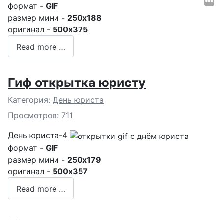
формат -
GIF
размер мини -
250x188
оригинал -
500x375
Read more …
Гиф открытка юристу
Подробности
Категория:
День юриста
Просмотров: 711
День юриста-4
формат -
GIF
размер мини -
250x179
оригинал -
500x357
Read more …