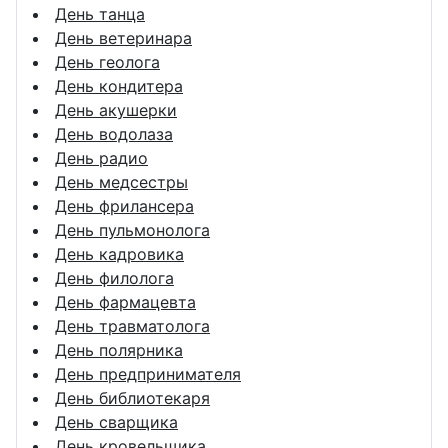
День танца
День ветеринара
День геолога
День кондитера
День акушерки
День водолаза
День радио
День медсестры
День фрилансера
День пульмонолога
День кадровика
День филолога
День фармацевта
День травматолога
День полярника
День предпринимателя
День библиотекаря
День сварщика
День кровельщика