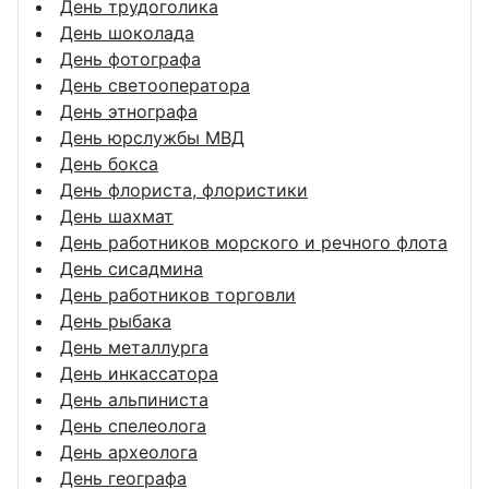
День трудоголика
День шоколада
День фотографа
День светооператора
День этнографа
День юрслужбы МВД
День бокса
День флориста, флористики
День шахмат
День работников морского и речного флота
День сисадмина
День работников торговли
День рыбака
День металлурга
День инкассатора
День альпиниста
День спелеолога
День археолога
День географа