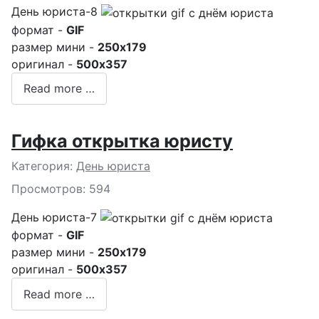
День юриста-8
формат -
GIF
размер мини -
250x179
оригинал -
500x357
Read more …
Гифка открытка юристу
Подробности
Категория:
День юриста
Просмотров: 594
День юриста-7
формат -
GIF
размер мини -
250x179
оригинал -
500x357
Read more …