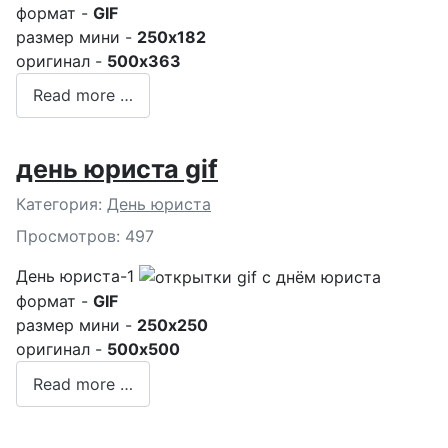
формат -
GIF
размер мини -
250x182
оригинал -
500x363
Read more …
день юриста gif
Подробности
Категория:
День юриста
Просмотров: 497
День юриста-1
формат -
GIF
размер мини -
250x250
оригинал -
500x500
Read more …