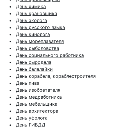
День химика
День крановщика
День эколога
День русского языка
День кинолога
День мореплавателя
День рыболовства
День социального работника
День сыродела
День балалайки
День корабела, кораблестроителя
День пива
День изобретателя
День медработника
День мебельщика
День архитектора
День уфолога
День ГИБДД