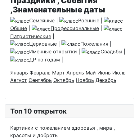
Праздники , События
,Знаменательные даты
Семейные
|
Военные
|
Общие
|
Профессиональные
|
Патриотические
|
Церковные
|
Пожелания
|
Именные открытки
|
Свадьбы
|
ДР по годам
|
Январь
Февраль
Март
Апрель
Май
Июнь
Июль
Август
Сентябрь
Октябрь
Ноябрь
Декабрь
Топ 10 открыток
Картинки с пожеланием здоровья , мира ,
красоты и доброты