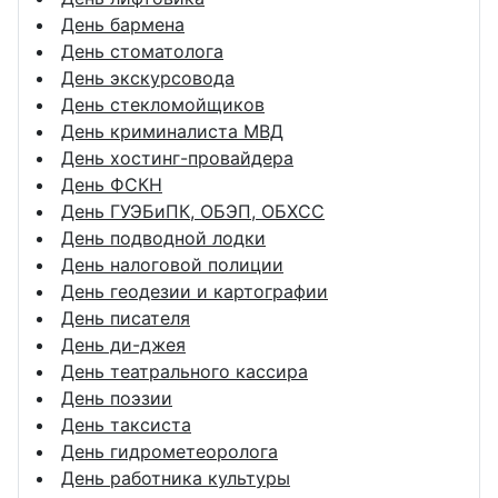
День бармена
День стоматолога
День экскурсовода
День стекломойщиков
День криминалиста МВД
День хостинг-провайдера
День ФСКН
День ГУЭБиПК, ОБЭП, ОБХСС
День подводной лодки
День налоговой полиции
День геодезии и картографии
День писателя
День ди-джея
День театрального кассира
День поэзии
День таксиста
День гидрометеоролога
День работника культуры