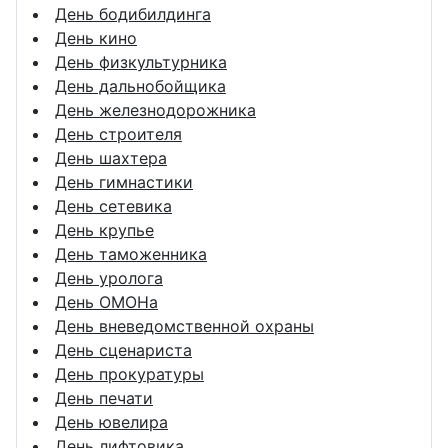
День бодибилдинга
День кино
День физкультурника
День дальнобойщика
День железнодорожника
День строителя
День шахтера
День гимнастики
День сетевика
День крупье
День таможенника
День уролога
День ОМОНа
День вневедомственной охраны
День сценариста
День прокуратуры
День печати
День ювелира
День лифтовика