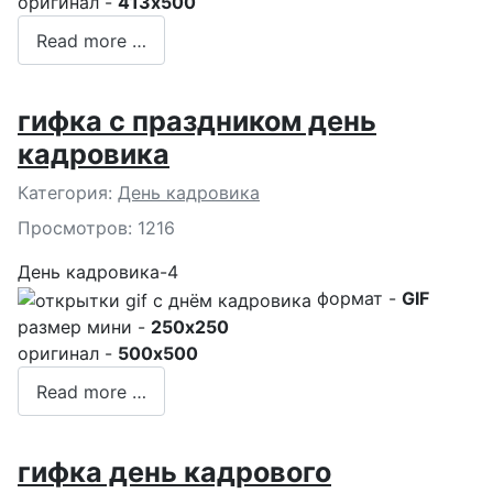
оригинал -
413x500
Read more …
гифка с праздником день
кадровика
Подробности
Категория:
День кадровика
Просмотров: 1216
День кадровика-4
формат -
GIF
размер мини -
250x250
оригинал -
500x500
Read more …
гифка день кадрового