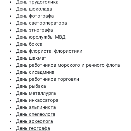
День трудоголика
День шоколада
День фотографа
День светооператора
День этнографа
День юрслужбы МВД
День бокса
День флориста, флористики
День шахмат
День работников морского и речного флота
День сисадмина
День работников торговли
День рыбака
День металлурга
День инкассатора
День альпиниста
День спелеолога
День археолога
День географа