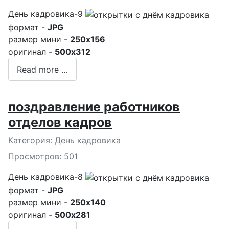
День кадровика-9
формат -
JPG
размер мини -
250x156
оригинал -
500x312
Read more …
поздравление работников
отделов кадров
Подробности
Категория:
День кадровика
Просмотров: 501
День кадровика-8
формат -
JPG
размер мини -
250x140
оригинал -
500x281