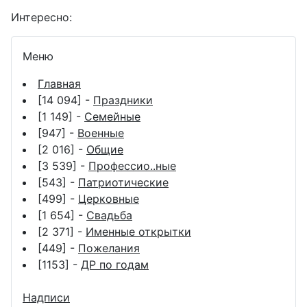
Интересно:
Меню
Главная
[14 094] -
Праздники
[1 149] -
Семейные
[947] -
Военные
[2 016] -
Общие
[3 539] -
Профессио..ные
[543] -
Патриотические
[499] -
Церковные
[1 654] -
Свадьба
[2 371] -
Именные открытки
[449] -
Пожелания
[1153] -
ДР по годам
Надписи