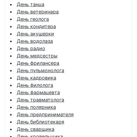
День танца
День ветеринара
День геолога
День кондитера
День акушерки
День водолаза
День радио
День медсестры
День фрилансера
День пульмонолога
День кадровика
День филолога
День фармацевта
День травматолога
День полярника
День предпринимателя
День библиотекаря
День сварщика
День кровельщика