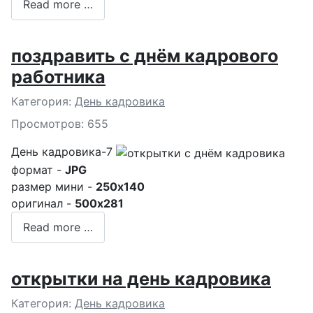
Read more …
поздравить с днём кадрового
работника
Подробности
Категория:
День кадровика
Просмотров: 655
День кадровика-7
формат -
JPG
размер мини -
250x140
оригинал -
500x281
Read more …
открытки на день кадровика
Подробности
Категория:
День кадровика