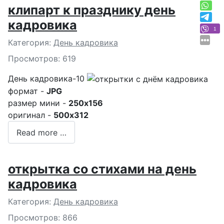
клипарт к празднику день
кадровика
1
Подробности
Категория:
День кадровика
Просмотров: 619
День кадровика-10
формат -
JPG
размер мини -
250x156
оригинал -
500x312
Read more …
открытка со стихами на день
кадровика
Подробности
Категория:
День кадровика
Просмотров: 866