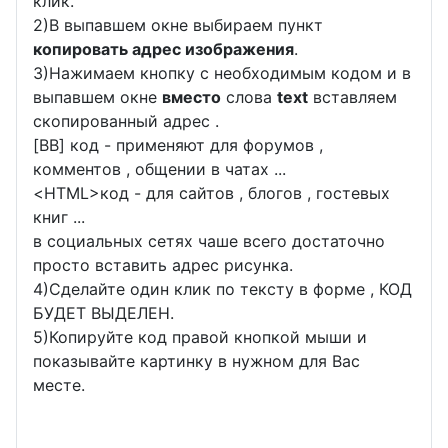
клик.
2)В выпавшем окне выбираем пункт
копировать адрес изображения
.
3)Нажимаем кнопку с необходимым кодом и в
выпавшем окне
вместо
слова
text
вставляем
скопированный адрес .
[BB] код - применяют для форумов ,
комментов , общении в чатах ...
<
HTML
>код - для сайтов , блогов , гостевых
книг ...
в социальных сетях чаше всего достаточно
просто вставить адрес рисунка.
4)Сделайте один клик по тексту в форме , КОД
БУДЕТ ВЫДЕЛЕН.
5)Копируйте код правой кнопкой мыши и
показывайте картинку в нужном для Вас
месте.