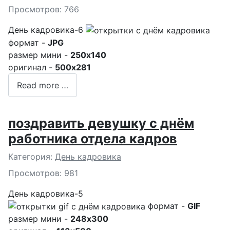
Просмотров: 766
День кадровика-6
формат -
JPG
размер мини -
250x140
оригинал -
500x281
Read more …
поздравить девушку с днём
работника отдела кадров
Подробности
Категория:
День кадровика
Просмотров: 981
День кадровика-5
формат -
GIF
размер мини -
248x300