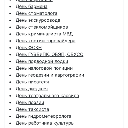
День бармена
День стоматолога
День экскурсовода
День стекломойщиков
День криминалиста МВД
День хостинг-провайдера
День ФСКН
День ГУЭБиПК, ОБЭП, ОБХСС
День подводной лодки
День налоговой полиции
День геодезии и картографии
День писателя
День ди-джея
День театрального кассира
День поэзии
День таксиста
День гидрометеоролога
День работника культуры