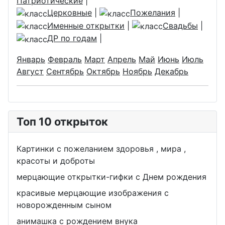
Патриотические
|
Церковные
|
Пожелания
|
Именные открытки
|
Свадьбы
|
ДР по годам
|
Январь
Февраль
Март
Апрель
Май
Июнь
Июль
Август
Сентябрь
Октябрь
Ноябрь
Декабрь
Топ 10 открыток
Картинки с пожеланием здоровья , мира ,
красоты и доброты
мерцающие открытки-гифки с Днем рождения
красивые мерцающие изображения с
новорожденным сыном
анимашка с рождением внука