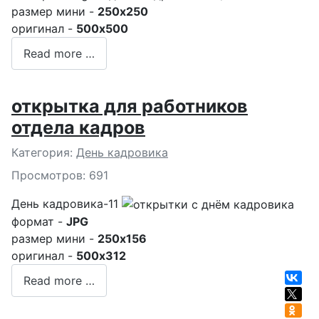
размер мини -
250x250
оригинал -
500x500
Read more …
открытка для работников
отдела кадров
Подробности
Категория:
День кадровика
Просмотров: 691
День кадровика-11
формат -
JPG
размер мини -
250x156
оригинал -
500x312
Read more …