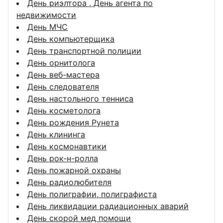
День риэлтора , День агента по
недвижимости
День МЧС
День компьютерщика
День транспортной полиции
День орнитолога
День веб-мастера
День следователя
День настольного тенниса
День косметолога
День рождения Рунета
День клининга
День космонавтики
День рок-н-ролла
День пожарной охраны
День радиолюбителя
День полиграфии, полиграфиста
День ликвидации радиационных аварий
День скорой мед помощи