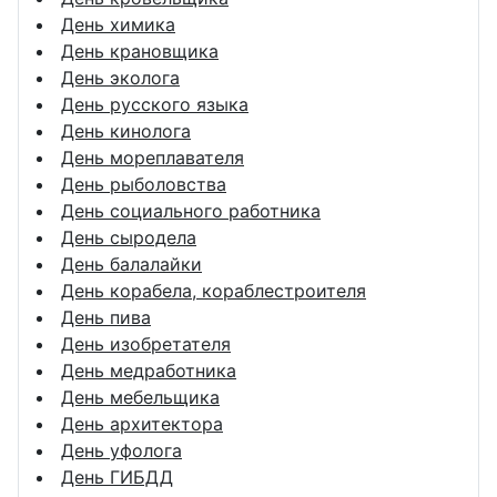
День химика
День крановщика
День эколога
День русского языка
День кинолога
День мореплавателя
День рыболовства
День социального работника
День сыродела
День балалайки
День корабела, кораблестроителя
День пива
День изобретателя
День медработника
День мебельщика
День архитектора
День уфолога
День ГИБДД