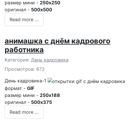
размер мини -
250x250
оригинал -
500x500
Read more …
анимашка с днём кадрового
работника
Подробности
Категория:
День кадровика
Просмотров: 672
День кадровика-1
формат -
GIF
размер мини -
250x188
оригинал -
500x375
Read more …