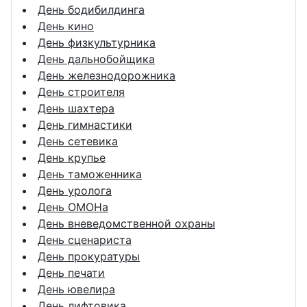
День бодибилдинга
День кино
День физкультурника
День дальнобойщика
День железнодорожника
День строителя
День шахтера
День гимнастики
День сетевика
День крупье
День таможенника
День уролога
День ОМОНа
День вневедомственной охраны
День сценариста
День прокуратуры
День печати
День ювелира
День лифтовика