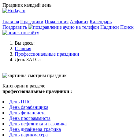
Праздник каждый день
Главная
Праздники
Пожелания
Алфавит
Календарь
Поздравить
Надписи
Поиск
Вы здесь:
Главная
Профессиональные праздники
День ЗАГСа
Категории в разделе
профессиональные праздники :
День ППС
День барабанщика
День финансиста
День программиста
День нефтяника и газовика
День дизайнера-графика
День парикмахера