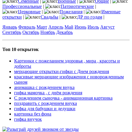
Семейные
|
Военные
|
Общие
|
Профессиональные
|
Патриотические
|
Церковные
|
Пожелания
|
Именные
открытки
|
Свадьбы
|
ДР по годам
|
Январь
Февраль
Март
Апрель
Май
Июнь
Июль
Август
Сентябрь
Октябрь
Ноябрь
Декабрь
Топ 10 открыток
Картинки с пожеланием здоровья , мира , красоты и
доброты
мерцающие открытки-гифки с Днем рождения
красивые мерцающие изображения с новорожденным
сыном
анимашка с рождением внука
гифка мамочка , с днём рождения
С рождением сыночка - анимационная картинка
поздравить с рождением внука
гифка для бабушки и дедушки
картинка без фона
гифка внучок