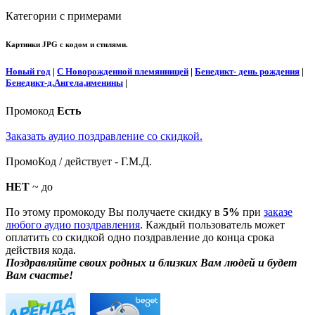
Категории с примерами
Картинки JPG с кодом и стилями.
Новый год
|
С Новорожденной племянницей
|
Бенедикт- день рождения
|
Бенедикт-д.Ангела,именины
|
Промокод
Есть
Заказать аудио поздравление со скидкой.
ПромоКод / действует - Г.М.Д.
НЕТ
~ до
По этому промокоду Вы получаете скидку в
5%
при
заказе
любого аудио поздравления
. Каждый пользователь может
оплатить со скидкой одно поздравление до конца срока
действия кода.
Поздравляйте своих родных и близких Вам людей и будет
Вам счастье!