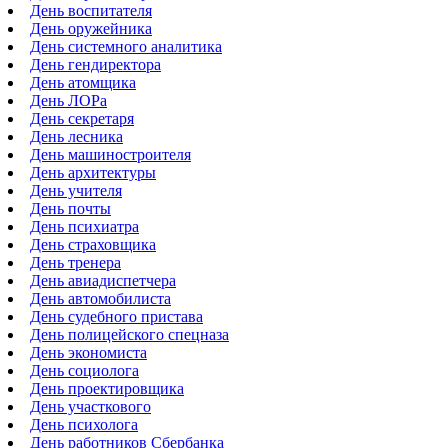
День воспитателя
День оружейника
День системного аналитика
День гендиректора
День атомщика
День ЛОРа
День секретаря
День лесника
День машиностроителя
День архитектуры
День учителя
День почты
День психиатра
День страховщика
День тренера
День авиадиспетчера
День автомобилиста
День судебного пристава
День полицейского спецназа
День экономиста
День социолога
День проектировщика
День участкового
День психолога
День работников Сбербанка