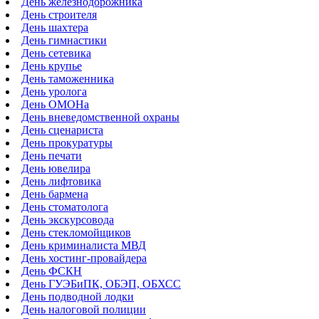
День железнодорожника
День строителя
День шахтера
День гимнастики
День сетевика
День крупье
День таможенника
День уролога
День ОМОНа
День вневедомственной охраны
День сценариста
День прокуратуры
День печати
День ювелира
День лифтовика
День бармена
День стоматолога
День экскурсовода
День стекломойщиков
День криминалиста МВД
День хостинг-провайдера
День ФСКН
День ГУЭБиПК, ОБЭП, ОБХСС
День подводной лодки
День налоговой полиции