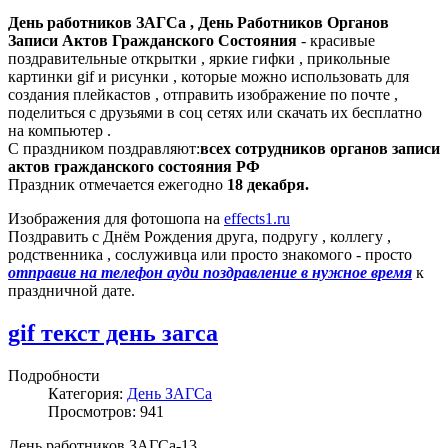
День работников ЗАГСа , День Работников Органов
Записи Актов Гражданского Состояния
- красивые
поздравительные открытки , яркие гифки , прикольные
картинки gif и рисунки , которые можно использовать для
создания плейкастов , отправить изображение по почте ,
поделиться с друзьями в соц сетях или скачать их бесплатно
на компьютер .
С праздником поздравляют:
всех сотрудников органов записи
актов гражданского состояния РФ
Праздник отмечается ежегодно
18 декабря.
Изображения для фотошопа на
effects1.ru
Поздравить с Днём Рождения друга, подругу , коллегу ,
родственника , сослуживца или просто знакомого - просто
отправив на телефон ауди поздравление в нужное время
к
праздничной дате.
gif текст день загса
Подробности
Категория:
День ЗАГСа
Просмотров: 941
День работников ЗАГСа-13