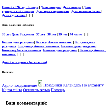
Новый 2026 год Лошади
|
День ворчуна
|
День матери
|
День
гражданской авиации
|
День проектировщика
|
День пьяного ёжика
|
День художника
| | | | |
День рождения , юбилеи :
36 лет День Рождения
|
37 лет
|
38 лет
|
39 лет
|
40 летие
| | | | |
Белла- день рождения
|
Белла-д.Ангела,именины
|
Богдана- день
рождения
|
Богдана-д.Ангела, именины
|
Божена- день рождения
|
Божена-д.Ангела,именины
|
Бьянка- день рождения
|
Бьянка-д.Ангела ,
именины
| | | | | | |
Давай помиримся (пожелания)
|
Полезное:
Аудио поздравление
Праздники
Календарь
По алфавиту
Карта сайта
Оставить отзыв
Помощь
Ваш комментарий: