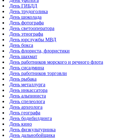
День уфолога
День ГИБДД
День трудоголика
День шоколада
День фотографа
День светооператора
День этнографа
День юрслужбы МВД
День бокса
День флориста, флористики
День шахмат
День работников морского и речного флота
День сисадмина
День работников торговли
День рыбака
День металлурга
День инкассатора
День альпиниста
День спелеолога
День археолога
День географа
День бодибилдинга
День кино
День физкультурника
День дальнобойщика