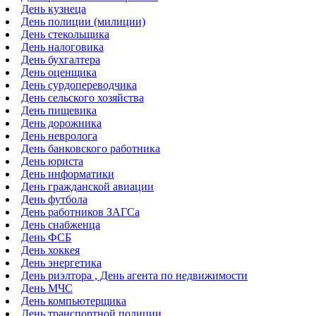
День кузнеца
День полиции (милиции)
День стекольщика
День налоговика
День бухгалтера
День оценщика
День сурдопереводчика
День сельского хозяйства
День пищевика
День дорожника
День невролога
День банковского работника
День юриста
День информатики
День гражданской авиации
День футбола
День работников ЗАГСа
День снабженца
День ФСБ
День хоккея
День энергетика
День риэлтора , День агента по недвижимости
День МЧС
День компьютерщика
День транспортной полиции