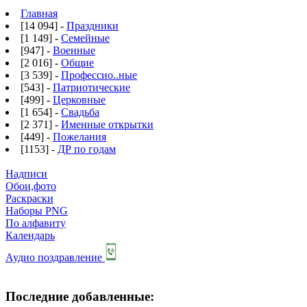
Главная
[14 094] -
Праздники
[1 149] -
Семейные
[947] -
Военные
[2 016] -
Общие
[3 539] -
Профессио..ные
[543] -
Патриотические
[499] -
Церковные
[1 654] -
Свадьба
[2 371] -
Именные открытки
[449] -
Пожелания
[1153] -
ДР по годам
Надписи
Обои,фото
Раскраски
Наборы PNG
По алфавиту
Календарь
Аудио поздравление
Последние добавленные: