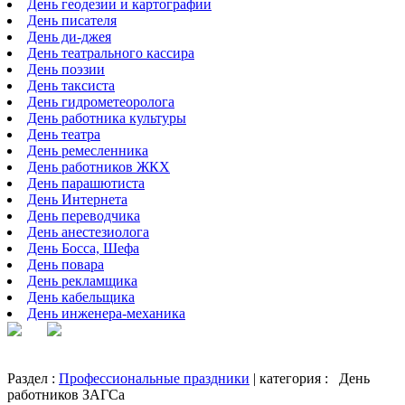
День геодезии и картографии
День писателя
День ди-джея
День театрального кассира
День поэзии
День таксиста
День гидрометеоролога
День работника культуры
День театра
День ремесленника
День работников ЖКХ
День парашютиста
День Интернета
День переводчика
День анестезиолога
День Босса, Шефа
День повара
День рекламщика
День кабельщика
День инженера-механика
Раздел :
Профессиональные праздники
| категория :
День
работников ЗАГСа