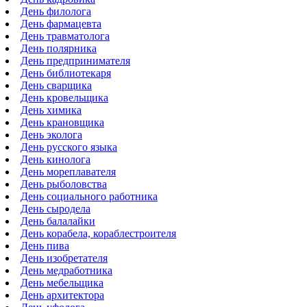
День филолога
День фармацевта
День травматолога
День полярника
День предпринимателя
День библиотекаря
День сварщика
День кровельщика
День химика
День крановщика
День эколога
День русского языка
День кинолога
День мореплавателя
День рыболовства
День социального работника
День сыродела
День балалайки
День корабела, кораблестроителя
День пива
День изобретателя
День медработника
День мебельщика
День архитектора