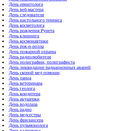
День орнитолога
День веб-мастера
День следователя
День настольного тенниса
День косметолога
День рождения Рунета
День клининга
День космонавтики
День рок-н-ролла
День пожарной охраны
День радиолюбителя
День полиграфии, полиграфиста
День ликвидации радиационных аварий
День скорой мед помощи
День танца
День ветеринара
День геолога
День кондитера
День акушерки
День водолаза
День радио
День медсестры
День фрилансера
День пульмонолога
День кадровика