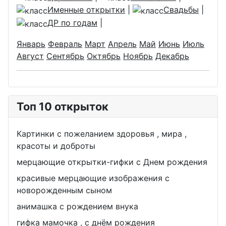
Именные открытки
|
Свадьбы
|
ДР по годам
|
Январь
Февраль
Март
Апрель
Май
Июнь
Июль
Август
Сентябрь
Октябрь
Ноябрь
Декабрь
Топ 10 открыток
Картинки с пожеланием здоровья , мира ,
красоты и доброты
мерцающие открытки-гифки с Днем рождения
красивые мерцающие изображения с
новорожденным сыном
анимашка с рождением внука
гифка мамочка , с днём рождения