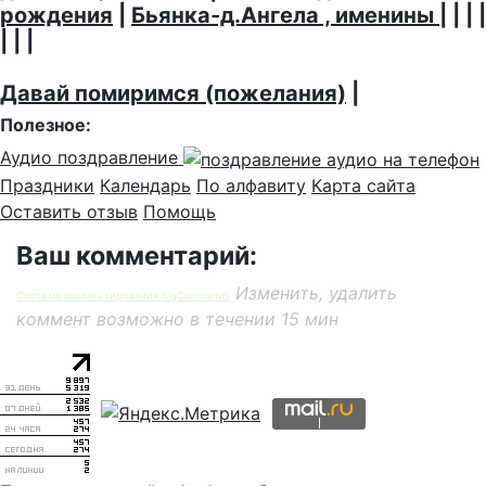
рождения
|
Бьянка-д.Ангела , именины
| | | |
| | |
Давай помиримся (пожелания)
|
Полезное:
Аудио поздравление
Праздники
Календарь
По алфавиту
Карта сайта
Оставить отзыв
Помощь
Ваш комментарий:
Изменить, удалить
Система комментирования SigComments
коммент возможно в течении 15 мин