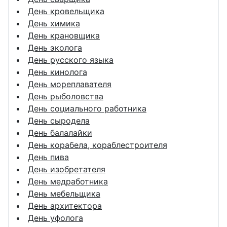
День кровельщика
День химика
День крановщика
День эколога
День русского языка
День кинолога
День мореплавателя
День рыболовства
День социального работника
День сыродела
День балалайки
День корабела, кораблестроителя
День пива
День изобретателя
День медработника
День мебельщика
День архитектора
День уфолога