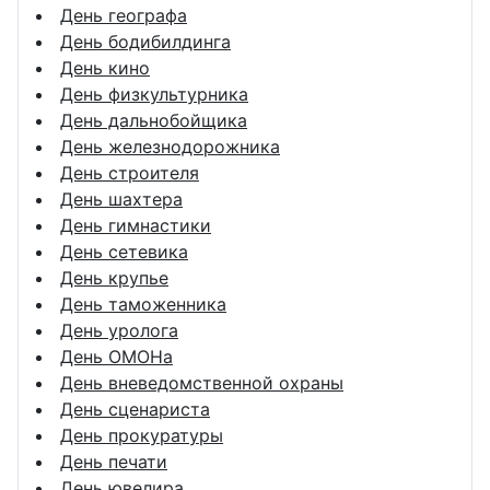
День географа
День бодибилдинга
День кино
День физкультурника
День дальнобойщика
День железнодорожника
День строителя
День шахтера
День гимнастики
День сетевика
День крупье
День таможенника
День уролога
День ОМОНа
День вневедомственной охраны
День сценариста
День прокуратуры
День печати
День ювелира