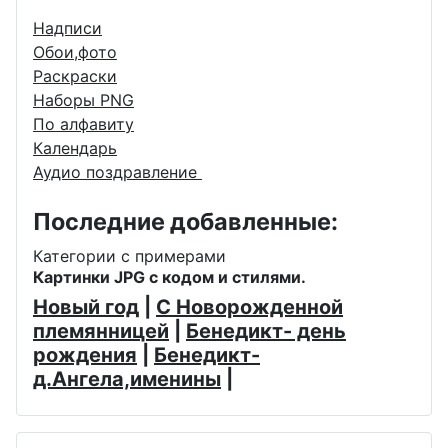
Надписи
Обои,фото
Раскраски
Наборы PNG
По алфавиту
Календарь
Аудио поздравление
Последние добавленные:
Категории с примерами
Картинки JPG с кодом и стилями.
Новый год
|
С Новорожденной
племянницей
|
Бенедикт- день
рождения
|
Бенедикт-
д.Ангела,именины
|