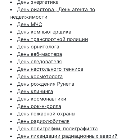
День энергетика
День риэлтора , День агента по
недвижимости
День МЧС
День компьютерщика
День транспортной полиции
День орнитолога
День веб-мастера
День следователя
День настольного тенниса
День косметолога
День рождения Рунета
День клининга
День космонавтики
День рок-н-ролла
День пожарной охраны
День радиолюбителя
День полиграфии, полиграфиста
День ликвидации радиационных аварий