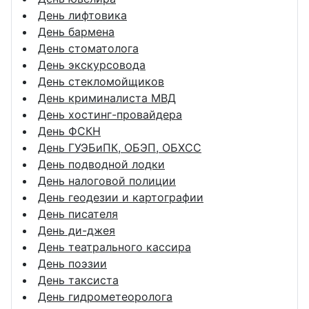
День лифтовика
День бармена
День стоматолога
День экскурсовода
День стекломойщиков
День криминалиста МВД
День хостинг-провайдера
День ФСКН
День ГУЭБиПК, ОБЭП, ОБХСС
День подводной лодки
День налоговой полиции
День геодезии и картографии
День писателя
День ди-джея
День театрального кассира
День поэзии
День таксиста
День гидрометеоролога