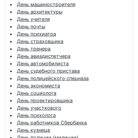
День машиностроителя
День архитектуры
День учителя
День почты
День психиатра
День страховщика
День тренера
День авиадиспетчера
День автомобилиста
День судебного пристава
День полицейского спецназа
День экономиста
День социолога
День проектировщика
День участкового
День психолога
День работников Сбербанка
День кузнеца
День полиции (милиции)