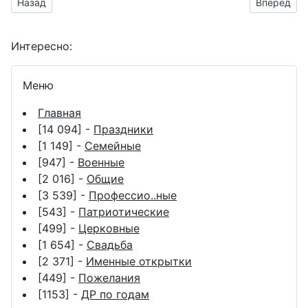
Предыдущий материал: С днем юриста картинки
Следующий
Назад
Вперёд
Интересно:
Меню
Главная
[14 094] -
Праздники
[1 149] -
Семейные
[947] -
Военные
[2 016] -
Общие
[3 539] -
Профессио..ные
[543] -
Патриотические
[499] -
Церковные
[1 654] -
Свадьба
[2 371] -
Именные открытки
[449] -
Пожелания
[1153] -
ДР по годам