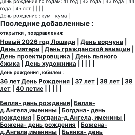
День рождение по годам: 41 год | 42 года | 43 года | 44
года | 45 лет | | | |
День рождение : кум | кума |
Последние добавленные :
открытки , поздравления:
Новый 2026 год Лошади
|
День ворчуна
|
День матери
|
День гражданской авиации
|
День проектировщика
|
День пьяного
ёжика
|
День художника
| | | | |
День рождения , юбилеи :
36 лет День Рождения
|
37 лет
|
38 лет
|
39
лет
|
40 летие
| | | | |
Белла- день рождения
|
Белла-
д.Ангела,именины
|
Богдана- день
рождения
|
Богдана-д.Ангела, именины
|
Божена- день рождения
|
Божена-
д.Ангела,именины
|
Бьянка- день