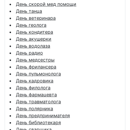
День скорой мед помощи
День танца
День ветеринара
День геолога
День кондитера
День акушерки
День водолаза
День радио
День медсестры
День фрилансера
День пульмонолога
День кадровика
День филолога
День фармацевта
День травматолога
День полярника
День предпринимателя
День библиотекаря
День сварщика