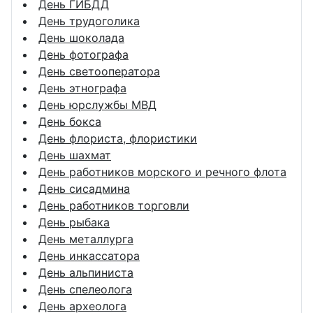
День ГИБДД
День трудоголика
День шоколада
День фотографа
День светооператора
День этнографа
День юрслужбы МВД
День бокса
День флориста, флористики
День шахмат
День работников морского и речного флота
День сисадмина
День работников торговли
День рыбака
День металлурга
День инкассатора
День альпиниста
День спелеолога
День археолога