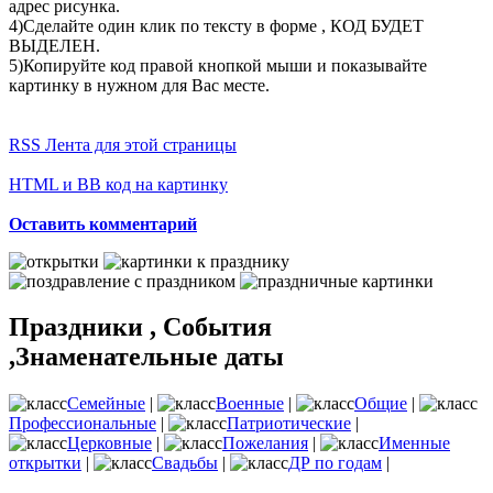
адрес рисунка.
4)Сделайте один клик по тексту в форме , КОД БУДЕТ
ВЫДЕЛЕН.
5)Копируйте код правой кнопкой мыши и показывайте
картинку в нужном для Вас месте.
RSS Лента для этой страницы
HTML и BB код на картинку
Оставить комментарий
Праздники , События
,Знаменательные даты
Семейные
|
Военные
|
Общие
|
Профессиональные
|
Патриотические
|
Церковные
|
Пожелания
|
Именные
открытки
|
Свадьбы
|
ДР по годам
|