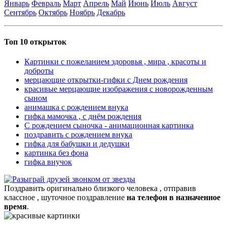
Январь
Февраль
Март
Апрель
Май
Июнь
Июль
Август
Сентябрь
Октябрь
Ноябрь
Декабрь
Топ 10 открыток
Картинки с пожеланием здоровья , мира , красоты и
доброты
мерцающие открытки-гифки с Днем рождения
красивые мерцающие изображения с новорожденным
сыном
анимашка с рождением внука
гифка мамочка , с днём рождения
С рождением сыночка - анимационная картинка
поздравить с рождением внука
гифка для бабушки и дедушки
картинка без фона
гифка внучок
Поздравить оригинально близкого человека , отправив
классное , шуточное поздравление
на телефон в назначенное
время
.