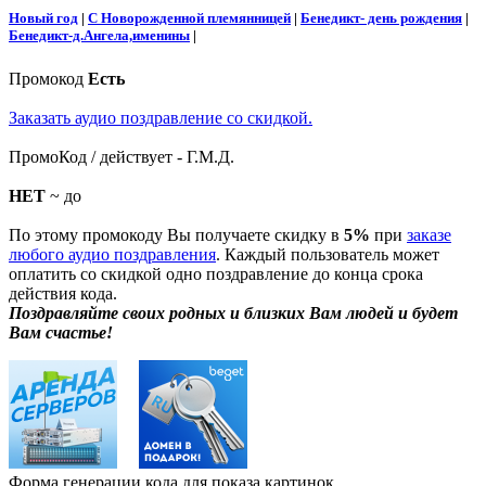
Новый год
|
С Новорожденной племянницей
|
Бенедикт- день рождения
|
Бенедикт-д.Ангела,именины
|
Промокод
Есть
Заказать аудио поздравление со скидкой.
ПромоКод / действует - Г.М.Д.
НЕТ
~ до
По этому промокоду Вы получаете скидку в
5%
при
заказе
любого аудио поздравления
. Каждый пользователь может
оплатить со скидкой одно поздравление до конца срока
действия кода.
Поздравляйте своих родных и близких Вам людей и будет
Вам счастье!
Форма генерации кода для показа картинок