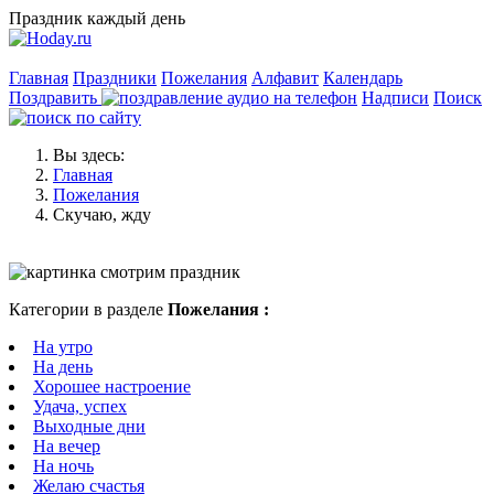
Праздник каждый день
Главная
Праздники
Пожелания
Алфавит
Календарь
Поздравить
Надписи
Поиск
Вы здесь:
Главная
Пожелания
Скучаю, жду
Категории в разделе
Пожелания :
На утро
На день
Хорошее настроение
Удача, успех
Выходные дни
На вечер
На ночь
Желаю счастья