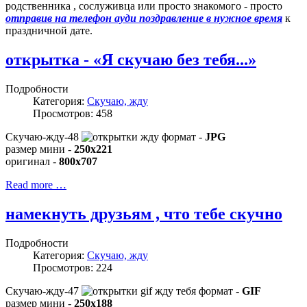
родственника , сослуживца или просто знакомого - просто
отправив на телефон ауди поздравление в нужное время
к
праздничной дате.
открытка - «Я скучаю без тебя...»
Подробности
Категория:
Скучаю, жду
Просмотров: 458
Скучаю-жду-48
формат -
JPG
размер мини -
250x221
оригинал -
800x707
Read more …
намекнуть друзьям , что тебе скучно
Подробности
Категория:
Скучаю, жду
Просмотров: 224
Скучаю-жду-47
формат -
GIF
размер мини -
250x188