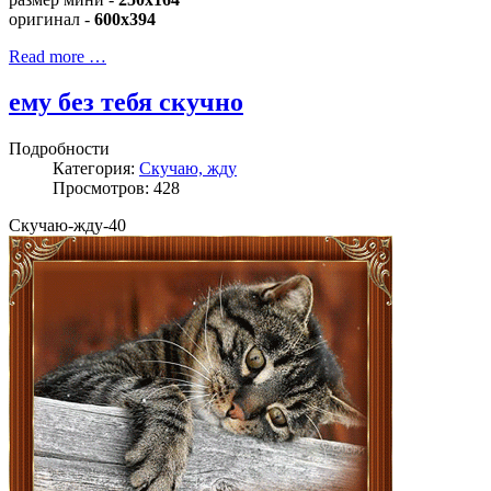
оригинал -
600x394
Read more …
ему без тебя скучно
Подробности
Категория:
Скучаю, жду
Просмотров: 428
Скучаю-жду-40