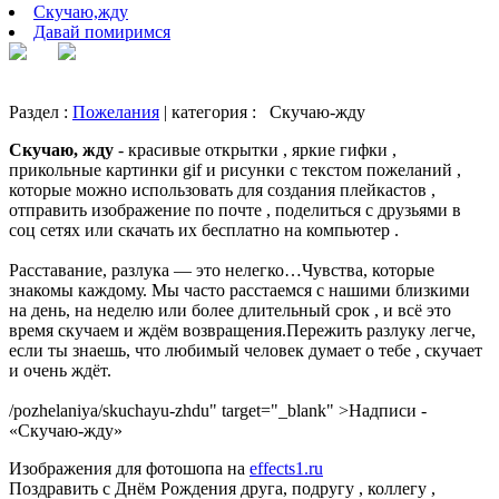
Скучаю,жду
Давай помиримся
Раздел :
Пожелания
| категория :
Скучаю-жду
Скучаю, жду
- красивые открытки , яркие гифки ,
прикольные картинки gif и рисунки с текстом пожеланий ,
которые можно использовать для создания плейкастов ,
отправить изображение по почте , поделиться с друзьями в
соц сетях или скачать их бесплатно на компьютер .
Расставание, разлука — это нелегко…Чувства, которые
знакомы каждому. Мы часто расстаемся с нашими близкими
на день, на неделю или более длительный срок , и всё это
время скучаем и ждём возвращения.Пережить разлуку легче,
если ты знаешь, что любимый человек думает о тебе , скучает
и очень ждёт.
/pozhelaniya/skuchayu-zhdu" target="_blank" >Надписи -
«Скучаю-жду»
Изображения для фотошопа на
effects1.ru
Поздравить с Днём Рождения друга, подругу , коллегу ,