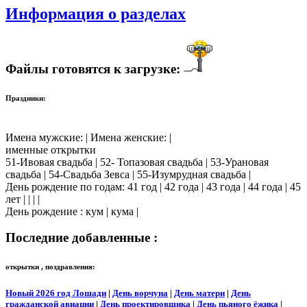
Информация о разделах
Файлы готовятся к загрузке:
Праздники:
Имена мужские: | Имена женские: |
именные открытки
51-Ивовая свадьба | 52- Топазовая свадьба | 53-Урановая
свадьба | 54-Свадьба Зевса | 55-Изумрудная свадьба |
День рождение по годам: 41 год | 42 года | 43 года | 44 года | 45
лет | | | |
День рождение : кум | кума |
Последние добавленные :
открытки , поздравления:
Новый 2026 год Лошади
|
День ворчуна
|
День матери
|
День
гражданской авиации
|
День проектировщика
|
День пьяного ёжика
|