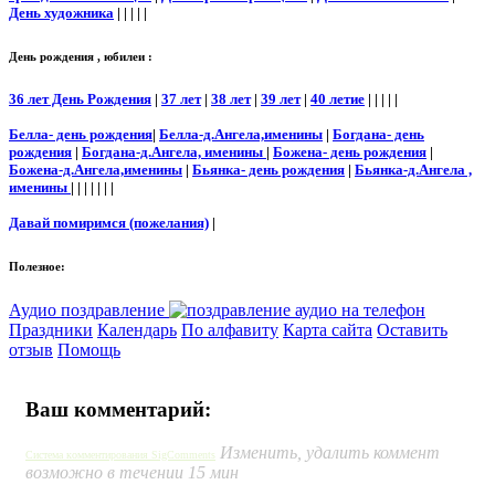
День художника
| | | | |
День рождения , юбилеи :
36 лет День Рождения
|
37 лет
|
38 лет
|
39 лет
|
40 летие
| | | | |
Белла- день рождения
|
Белла-д.Ангела,именины
|
Богдана- день
рождения
|
Богдана-д.Ангела, именины
|
Божена- день рождения
|
Божена-д.Ангела,именины
|
Бьянка- день рождения
|
Бьянка-д.Ангела ,
именины
| | | | | | |
Давай помиримся (пожелания)
|
Полезное:
Аудио поздравление
Праздники
Календарь
По алфавиту
Карта сайта
Оставить
отзыв
Помощь
Ваш комментарий:
Изменить, удалить коммент
Система комментирования SigComments
возможно в течении 15 мин