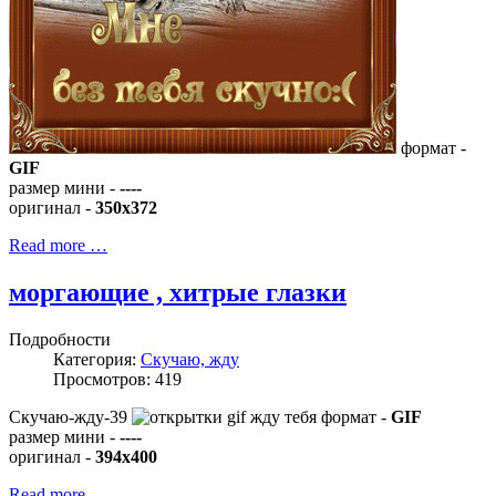
формат -
GIF
размер мини -
----
оригинал -
350x372
Read more …
моргающие , хитрые глазки
Подробности
Категория:
Скучаю, жду
Просмотров: 419
Скучаю-жду-39
формат -
GIF
размер мини -
----
оригинал -
394x400
Read more …