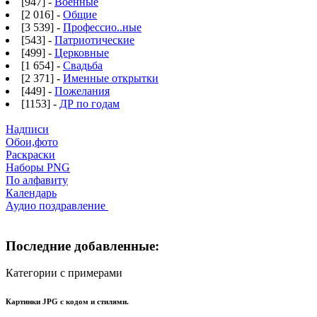
[947] -
Военные
[2 016] -
Общие
[3 539] -
Профессио..ные
[543] -
Патриотические
[499] -
Церковные
[1 654] -
Свадьба
[2 371] -
Именные открытки
[449] -
Пожелания
[1153] -
ДР по годам
Надписи
Обои,фото
Раскраски
Наборы PNG
По алфавиту
Календарь
Аудио поздравление
Последние добавленные:
Категории с примерами
Картинки JPG с кодом и стилями.