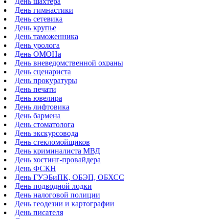
День шахтера
День гимнастики
День сетевика
День крупье
День таможенника
День уролога
День ОМОНа
День вневедомственной охраны
День сценариста
День прокуратуры
День печати
День ювелира
День лифтовика
День бармена
День стоматолога
День экскурсовода
День стекломойщиков
День криминалиста МВД
День хостинг-провайдера
День ФСКН
День ГУЭБиПК, ОБЭП, ОБХСС
День подводной лодки
День налоговой полиции
День геодезии и картографии
День писателя