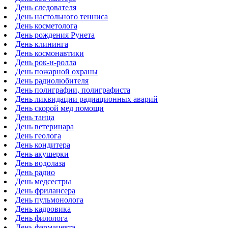
День следователя
День настольного тенниса
День косметолога
День рождения Рунета
День клининга
День космонавтики
День рок-н-ролла
День пожарной охраны
День радиолюбителя
День полиграфии, полиграфиста
День ликвидации радиационных аварий
День скорой мед помощи
День танца
День ветеринара
День геолога
День кондитера
День акушерки
День водолаза
День радио
День медсестры
День фрилансера
День пульмонолога
День кадровика
День филолога
День фармацевта