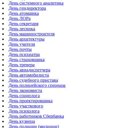
День системного аналитика
День гендиректора
День атомщика
День ЛОРа
День секретаря
День лесника
День машиностроителя
День архитектуры
День учителя
День почты
День психиатра
День страховщика
День тренера
День авиадиспетчера
День автомобилиста
День судебного пристава
День полицейского спецназа
День экономиста
День социолога
День проектировщика
День участкового
День психолога
День работников Сбербанка
День кузнеца
День полиции (милиции)