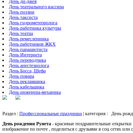
День ди-джея
День театрального кассира
День поэзии
День таксиста
День гидрометеоролога
День работника культуры
День театра
День ремесленника
День работников ЖКХ
День парашютиста
День Интернета
День переводчика
День анестезиолога
День Босса, Шефа
День повара
День рекламщика
День кабельщика
День инженера-механика
Раздел :
Профессиональные праздники
| категория :
День рожд
День рождения Рунета
- красивые поздравительные открытки ,
изображение по почте , поделиться с друзьями в соц сетях или 