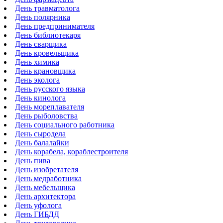
День травматолога
День полярника
День предпринимателя
День библиотекаря
День сварщика
День кровельщика
День химика
День крановщика
День эколога
День русского языка
День кинолога
День мореплавателя
День рыболовства
День социального работника
День сыродела
День балалайки
День корабела, кораблестроителя
День пива
День изобретателя
День медработника
День мебельщика
День архитектора
День уфолога
День ГИБДД