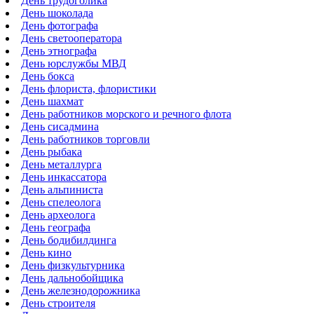
День трудоголика
День шоколада
День фотографа
День светооператора
День этнографа
День юрслужбы МВД
День бокса
День флориста, флористики
День шахмат
День работников морского и речного флота
День сисадмина
День работников торговли
День рыбака
День металлурга
День инкассатора
День альпиниста
День спелеолога
День археолога
День географа
День бодибилдинга
День кино
День физкультурника
День дальнобойщика
День железнодорожника
День строителя