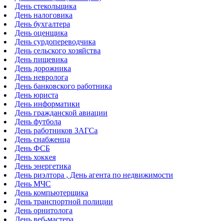
День стекольщика
День налоговика
День бухгалтера
День оценщика
День сурдопереводчика
День сельского хозяйства
День пищевика
День дорожника
День невролога
День банковского работника
День юриста
День информатики
День гражданской авиации
День футбола
День работников ЗАГСа
День снабженца
День ФСБ
День хоккея
День энергетика
День риэлтора , День агента по недвижимости
День МЧС
День компьютерщика
День транспортной полиции
День орнитолога
День веб-мастера