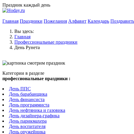
Праздник каждый день
Главная
Праздники
Пожелания
Алфавит
Календарь
Поздравит
Вы здесь:
Главная
Профессиональные праздники
День Рунета
Категории в разделе
профессиональные праздники :
День ППС
День барабанщика
День финансиста
День программиста
День нефтяника и газовика
День дизайнера-графика
День парикмахера
День воспитателя
День оружейника