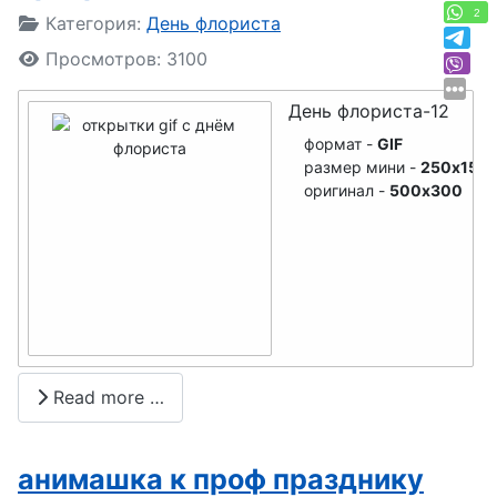
День
2
Подробности
Категория:
День флориста
травматоло
Просмотров: 3100
га
День
День флориста-12
полярника
формат -
GIF
размер мини -
250x150
День
оригинал -
500x300
предприни
мателя
День
библиотека
ря
День
Read more …
сварщика
День
анимашка к проф празднику