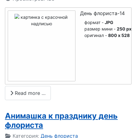
помощи
День флориста-14
День танца
формат -
JPG
День
размер мини -
250 px
оригинал -
800 x 528
ветеринара
День
геолога
День
кондитера
День
Read more …
акушерки
День
Анимашка к празднику день
водолаза
флориста
День радио
Подробности
Категория:
День флориста