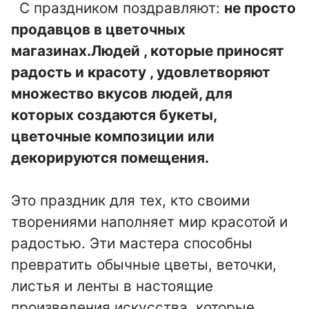
флориста,
С праздником поздравляют:
не просто
День
День
флористики
продавцов в цветочных
театральног
гендиректо
День
магазинах.Людей , которые приносят
о кассира
ра
шахмат
радость и красоту , удовлетворяют
День
День
множество вкусов людей, для
День
поэзии
атомщика
работников
которых создаются букеты,
День
День ЛОРа
морского и
цветочные композиции или
таксиста
речного
декорируются помещения.
День
флота
День
секретаря
гидрометео
День
Это праздник для тех, кто своими
День
ролога
сисадмина
творениями наполняет мир красотой и
лесника
День
радостью. Эти мастера способны
День
День
работника
превратить обычные цветы, веточки,
работников
машиностр
культуры
торговли
листья и ленты в настоящие
оителя
День театра
произведения искусства, которые