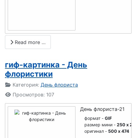
социолога
строителя
механика
День
День
проектиров
шахтера
щика
День
Read more …
День
гимнастики
участкового
День
гиф-картинка - День
День
сетевика
флористики
психолога
День
Подробности
Категория:
День флориста
День
крупье
Просмотров: 107
работников
День
Сбербанка
День флориста-21
таможенни
День
ка
формат -
GIF
размер мини -
250 x 237
кузнеца
День
оригинал -
500 x 474