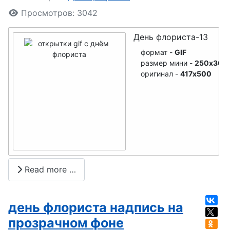
День
Просмотров: 3042
медсестры
День флориста-13
День
формат -
GIF
фрилансера
размер мини -
250x300
оригинал -
417x500
День
пульмоноло
га
День
кадровика
День
Read more …
филолога
День
день флориста надпись на
фармацевта
прозрачном фоне