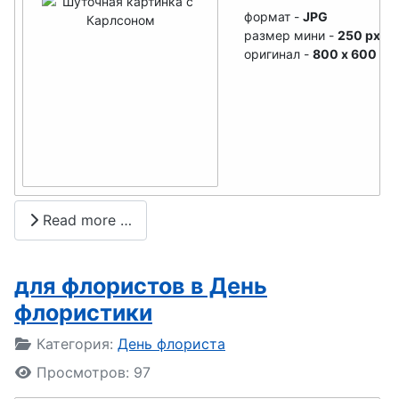
формат -
JPG
День
размер мини -
250 px
транспортн
оригинал -
800 x 600
ой полиции
День
орнитолога
День веб-
мастера
Read more …
День
следовател
я
для флористов в День
флористики
День
настольног
Подробности
Категория:
День флориста
о тенниса
Просмотров: 97