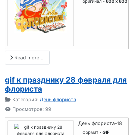
оригинал -
600 x 600
юриста
День
информатик
и
День
гражданско
Read more …
й авиации
День
gif к празднику 28 февраля для
футбола
флориста
День
Подробности
Категория:
День флориста
работников
Просмотров: 99
ЗАГСа
День
День флориста-18
снабженца
формат -
GIF