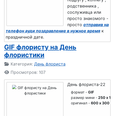
авиадиспет
День
родственника ,
День
сослуживца или
чера
бодибилдин
анестезиол
просто знакомого -
га
ога
День
просто
отправив на
автомобили
День кино
телефон ауди поздравление в нужное время
к
День Босса,
праздничной дате.
ста
Шефа
День
GIF флористу на День
День
физкультур
День
флористики
судебного
ника
повара
пристава
Подробности
Категория:
День флориста
День
День
День
дальнобой
Просмотров: 107
рекламщик
полицейско
щика
а
День флориста-22
го спецназа
День
День
формат -
GIF
День
железнодор
размер мини -
250 x 125
кабельщика
оригинал -
600 x 300
экономиста
ожника
День
День
День
инженера-