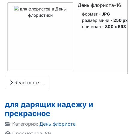
День
День флориста-16
косметолог
формат -
JPG
а
размер мини -
250 px
оригинал -
800 x 593
День
рождения
Рунета
День
клининга
День
Read more …
космонавти
ки
для дарящих надежу и
День рок-н-
прекрасное
ролла
Подробности
Категория:
День флориста
День
Просмотров: 89