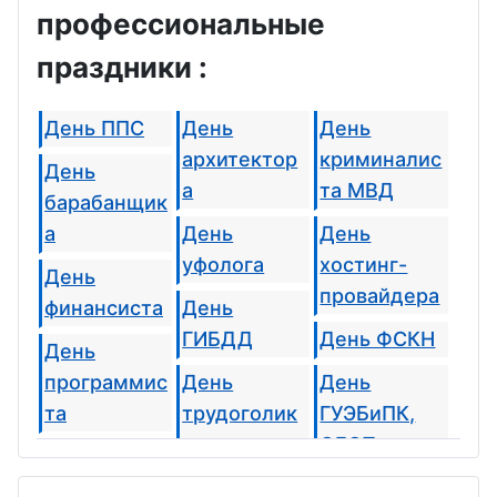
профессиональные
праздники :
День ППС
День
День
архитектор
криминалис
День
а
та МВД
барабанщик
а
День
День
уфолога
хостинг-
День
провайдера
финансиста
День
ГИБДД
День ФСКН
День
программис
День
День
та
трудоголик
ГУЭБиПК,
а
ОБЭП,
День
ОБХСС
нефтяника и
День