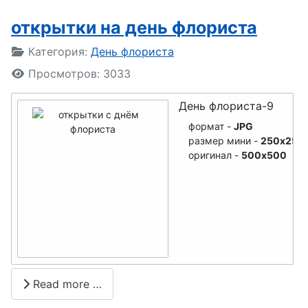
кораблестр
открытки на день флориста
оителя
Подробности
Категория:
День флориста
День пива
Просмотров: 3033
День
изобретате
День флориста-9
ля
формат -
JPG
размер мини -
250x250
День
оригинал -
500x500
медработни
ка
День
мебельщик
а
Read more …