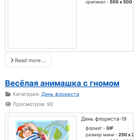
одчика
оригинал -
500 x 500
ювелира
День
День
сельского
лифтовика
хозяйства
День
День
бармена
пищевика
День
Read more …
День
стоматолог
дорожника
а
Весёлая анимашка с гномом
День
День
невролога
Подробности
Категория:
День флориста
экскурсово
Просмотров: 90
День
да
банковского
День
День флориста-19
работника
стекломой
формат -
GIF
День
щиков
размер мини -
250 x 25