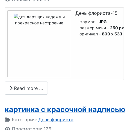
пожарной
охраны
День флориста-15
День
формат -
JPG
радиолюбит
размер мини -
250 px
оригинал -
800 x 533
еля
День
полиграфии,
полиграфис
та
День
Read more …
ликвидации
радиационн
ых аварий
картинка с красочной надписью
День
Подробности
Категория:
День флориста
скорой мед
Просмотров: 126