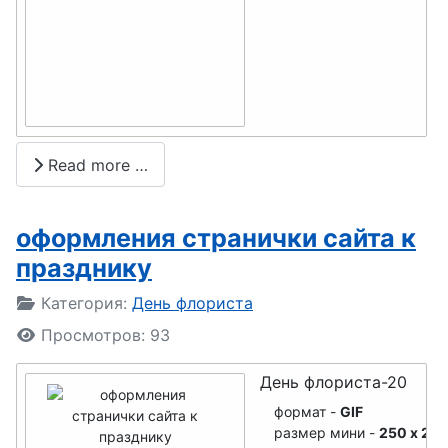
День
уролога
полиции
День
(милиции)
ОМОНа
День
День
стекольщик
вневедомст
а
венной
Read more …
День
охраны
налоговика
День
оформления странички сайта к
День
сценариста
празднику
бухгалтера
День
Подробности
Категория:
День флориста
День
прокуратур
Просмотров: 93
оценщика
ы
День флориста-20
День
День печати
формат -
GIF
сурдоперев
День
размер мини -
250 x 25