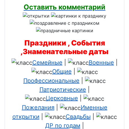
Оставить комментарий
Праздники , События
,Знаменательные даты
Семейные
|
Военные
|
Общие
|
Профессиональные
|
Патриотические
|
Церковные
|
Пожелания
|
Именные
открытки
|
Свадьбы
|
ДР по годам
|