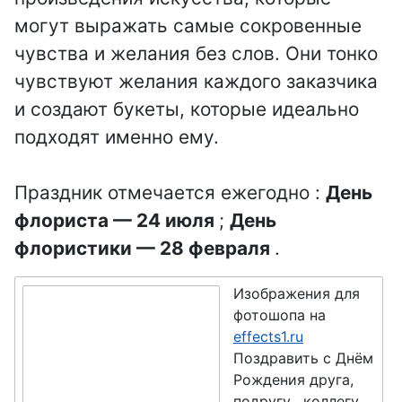
День
День
могут выражать самые сокровенные
рыбака
День
архитектур
ремесленни
чувства и желания без слов. Они тонко
ы
День
ка
чувствуют желания каждого заказчика
металлурга
День
и создают букеты, которые идеально
День
учителя
День
подходят именно ему.
работников
инкассатора
День почты
ЖКХ
День
Праздник отмечается ежегодно :
День
День
День
альпиниста
психиатра
флориста — 24 июля
;
День
парашютист
День
флористики — 28 февраля
а
.
День
спелеолога
страховщик
День
Изображения для
а
День
Интернета
фотошопа на
археолога
День
effects1.ru
День
Поздравить с Днём
тренера
День
переводчик
Рождения друга,
географа
а
День
подругу , коллегу ,