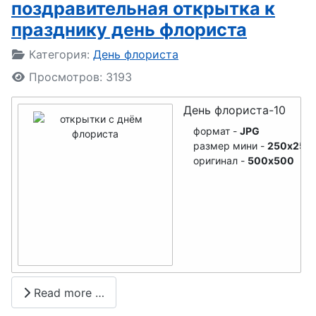
поздравительная открытка к
мореплават
празднику день флориста
еля
Подробности
Категория:
День флориста
День
рыболовств
Просмотров: 3193
а
День флориста-10
День
формат -
JPG
социальног
размер мини -
250x250
оригинал -
500x500
о работника
День
сыродела
День
балалайки
День
Read more …
корабела,