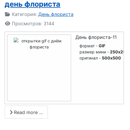
кровельщик
день флориста
а
Подробности
Категория:
День флориста
День
Просмотров: 3144
химика
День флориста-11
День
формат -
GIF
крановщика
размер мини -
250x250
оригинал -
500x500
День
эколога
День
русского
языка
День
Read more …
кинолога
День