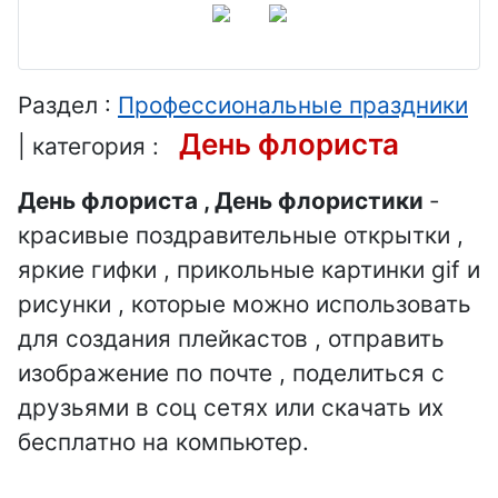
газовика
шоколада
День
подводной
День
День
лодки
дизайнера-
фотографа
Раздел :
Профессиональные праздники
графика
День
День флориста
День
| категория :
налоговой
День
светоопера
полиции
День флориста , День флористики
-
парикмахер
тора
красивые поздравительные открытки ,
а
День
День
геодезии и
яркие гифки , прикольные картинки gif и
День
этнографа
картографи
рисунки , которые можно использовать
воспитателя
День
и
для создания плейкастов , отправить
День
юрслужбы
День
изображение по почте , поделиться с
оружейника
МВД
писателя
друзьями в соц сетях или скачать их
День
День бокса
бесплатно на компьютер.
День ди-
системного
День
джея
аналитика