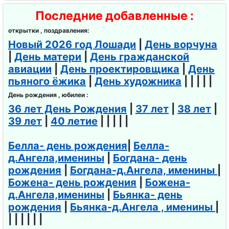
Последние добавленные :
открытки , поздравления:
Новый 2026 год Лошади
|
День ворчуна
|
День матери
|
День гражданской
авиации
|
День проектировщика
|
День
пьяного ёжика
|
День художника
| | | | |
День рождения , юбилеи :
36 лет День Рождения
|
37 лет
|
38 лет
|
39 лет
|
40 летие
| | | | |
Белла- день рождения
|
Белла-
д.Ангела,именины
|
Богдана- день
рождения
|
Богдана-д.Ангела, именины
|
Божена- день рождения
|
Божена-
д.Ангела,именины
|
Бьянка- день
рождения
|
Бьянка-д.Ангела , именины
|
| | | | | |