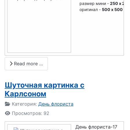
размер мини -
250 x 25
День ФСБ
оригинал -
500 x 500
День хоккея
День
энергетика
День
риэлтора ,
Read more …
День агента
по
недвижимо
Шуточная картинка с
сти
Карлсоном
День МЧС
Подробности
Категория:
День флориста
День
Просмотров: 92
компьютер
День флориста-17
щика