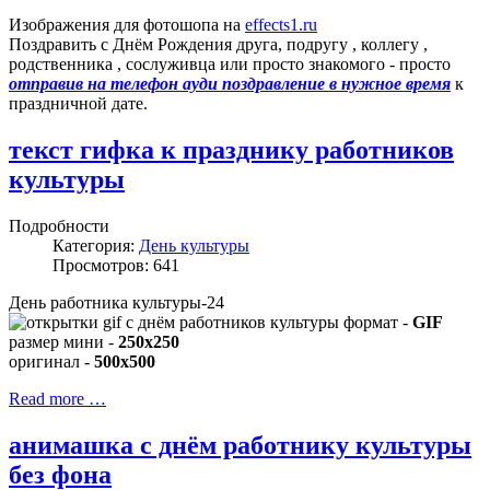
Изображения для фотошопа на
effects1.ru
Поздравить с Днём Рождения друга, подругу , коллегу ,
родственника , сослуживца или просто знакомого - просто
отправив на телефон ауди поздравление в нужное время
к
праздничной дате.
текст гифка к празднику работников
культуры
Подробности
Категория:
День культуры
Просмотров: 641
День работника культуры-24
формат -
GIF
размер мини -
250x250
оригинал -
500x500
Read more …
анимашка с днём работнику культуры
без фона