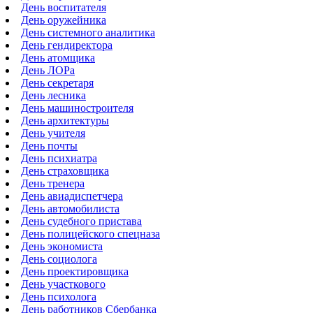
День воспитателя
День оружейника
День системного аналитика
День гендиректора
День атомщика
День ЛОРа
День секретаря
День лесника
День машиностроителя
День архитектуры
День учителя
День почты
День психиатра
День страховщика
День тренера
День авиадиспетчера
День автомобилиста
День судебного пристава
День полицейского спецназа
День экономиста
День социолога
День проектировщика
День участкового
День психолога
День работников Сбербанка