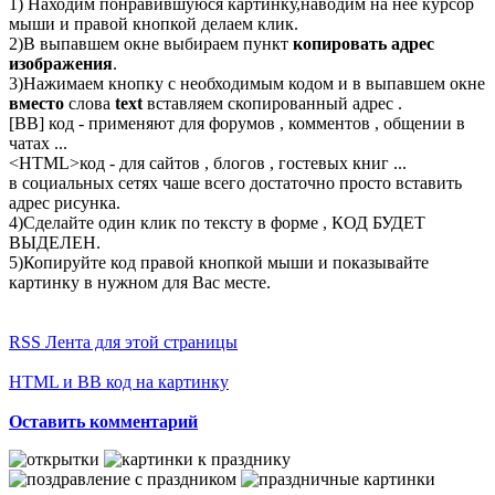
1) Находим понравившуюся картинку,наводим на неё курсор
мыши и правой кнопкой делаем клик.
2)В выпавшем окне выбираем пункт
копировать адрес
изображения
.
3)Нажимаем кнопку с необходимым кодом и в выпавшем окне
вместо
слова
text
вставляем скопированный адрес .
[BB] код - применяют для форумов , комментов , общении в
чатах ...
<
HTML
>код - для сайтов , блогов , гостевых книг ...
в социальных сетях чаше всего достаточно просто вставить
адрес рисунка.
4)Сделайте один клик по тексту в форме , КОД БУДЕТ
ВЫДЕЛЕН.
5)Копируйте код правой кнопкой мыши и показывайте
картинку в нужном для Вас месте.
RSS Лента для этой страницы
HTML и BB код на картинку
Оставить комментарий