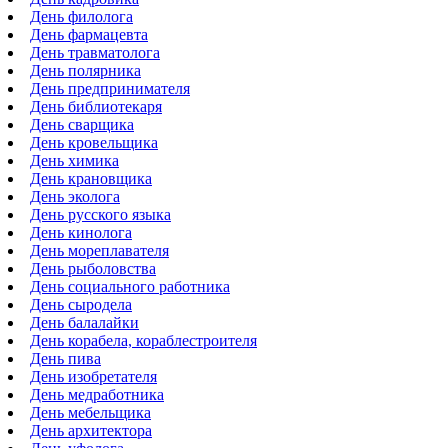
День филолога
День фармацевта
День травматолога
День полярника
День предпринимателя
День библиотекаря
День сварщика
День кровельщика
День химика
День крановщика
День эколога
День русского языка
День кинолога
День мореплавателя
День рыболовства
День социального работника
День сыродела
День балалайки
День корабела, кораблестроителя
День пива
День изобретателя
День медработника
День мебельщика
День архитектора