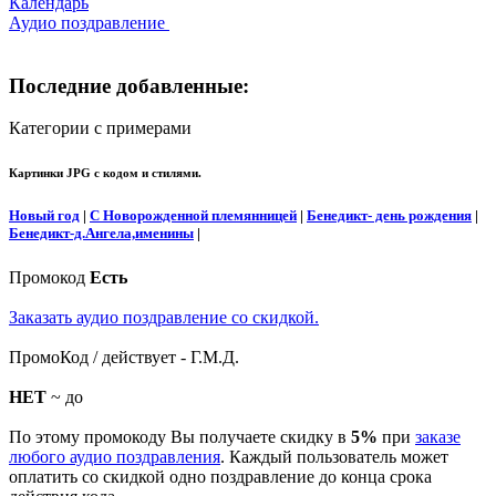
Календарь
Аудио поздравление
Последние добавленные:
Категории с примерами
Картинки JPG с кодом и стилями.
Новый год
|
С Новорожденной племянницей
|
Бенедикт- день рождения
|
Бенедикт-д.Ангела,именины
|
Промокод
Есть
Заказать аудио поздравление со скидкой.
ПромоКод / действует - Г.М.Д.
НЕТ
~ до
По этому промокоду Вы получаете скидку в
5%
при
заказе
любого аудио поздравления
. Каждый пользователь может
оплатить со скидкой одно поздравление до конца срока