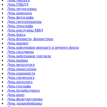
День уфолога
День ГИБДД
День трудоголика
День шоколада
День фотографа
День светооператора
День этнографа
День юрслужбы МВД
День бокса
День флориста, флористики
День шахмат
День работников морского и речного флота
День сисадмина
День работников торговли
День рыбака
День металлурга
День инкассатора
День альпиниста
День спелеолога
День археолога
День географа
День бодибилдинга
День кино
День физкультурника
День дальнобойщика