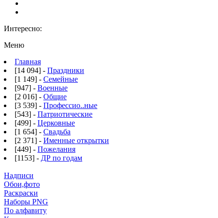
Интересно:
Меню
Главная
[14 094] -
Праздники
[1 149] -
Семейные
[947] -
Военные
[2 016] -
Общие
[3 539] -
Профессио..ные
[543] -
Патриотические
[499] -
Церковные
[1 654] -
Свадьба
[2 371] -
Именные открытки
[449] -
Пожелания
[1153] -
ДР по годам
Надписи
Обои,фото
Раскраски
Наборы PNG
По алфавиту