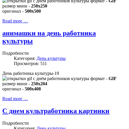
формат -
GIF
размер мини -
250x250
оригинал -
500x500
Read more …
анимашки на день работника
культуры
Подробности
Категория:
День культуры
Просмотров: 511
День работника культуры-19
формат -
GIF
размер мини -
250x204
оригинал -
500x408
Read more …
С днем культработника картинки
Подробности
Категория:
День культуры