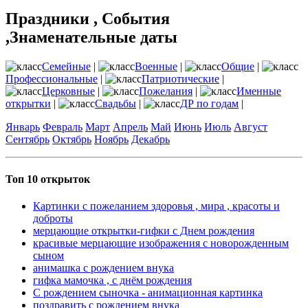
Праздники , События
,Знаменательные даты
Семейные
|
Военные
|
Общие
|
Профессиональные
|
Патриотические
|
Церковные
|
Пожелания
|
Именные
открытки
|
Свадьбы
|
ДР по годам
|
Январь
Февраль
Март
Апрель
Май
Июнь
Июль
Август
Сентябрь
Октябрь
Ноябрь
Декабрь
Топ 10 открыток
Картинки с пожеланием здоровья , мира , красоты и
доброты
мерцающие открытки-гифки с Днем рождения
красивые мерцающие изображения с новорожденным
сыном
анимашка с рождением внука
гифка мамочка , с днём рождения
С рождением сыночка - анимационная картинка
поздравить с рождением внука