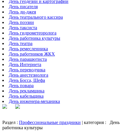
День геодезии и картографии
День писателя
День ди-джея
День театрального кассира
День поэзии
День таксиста
День гидрометеоролога
День работника культуры
День театра
День ремесленника
День работников ЖКХ
День парашютиста
День Интернета
День переводчика
День анестезиолога
День Босса, Шефа
День повара
День рекламщика
День кабельщика
День инженера-механика
Раздел :
Профессиональные праздники
| категория :
День
работника культуры