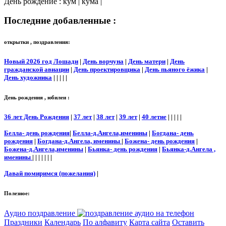
День рождение : кум | кума |
Последние добавленные :
открытки , поздравления:
Новый 2026 год Лошади
|
День ворчуна
|
День матери
|
День
гражданской авиации
|
День проектировщика
|
День пьяного ёжика
|
День художника
| | | | |
День рождения , юбилеи :
36 лет День Рождения
|
37 лет
|
38 лет
|
39 лет
|
40 летие
| | | | |
Белла- день рождения
|
Белла-д.Ангела,именины
|
Богдана- день
рождения
|
Богдана-д.Ангела, именины
|
Божена- день рождения
|
Божена-д.Ангела,именины
|
Бьянка- день рождения
|
Бьянка-д.Ангела ,
именины
| | | | | | |
Давай помиримся (пожелания)
|
Полезное:
Аудио поздравление
Праздники
Календарь
По алфавиту
Карта сайта
Оставить