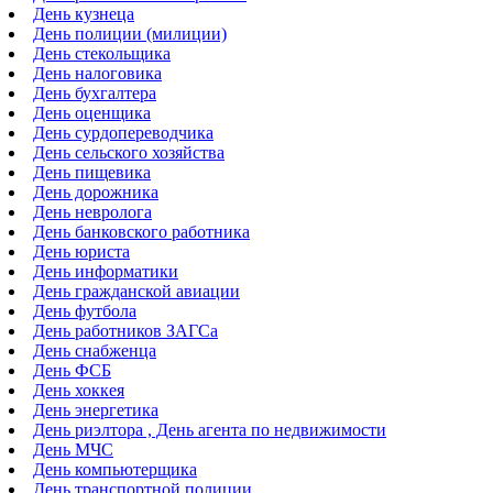
День кузнеца
День полиции (милиции)
День стекольщика
День налоговика
День бухгалтера
День оценщика
День сурдопереводчика
День сельского хозяйства
День пищевика
День дорожника
День невролога
День банковского работника
День юриста
День информатики
День гражданской авиации
День футбола
День работников ЗАГСа
День снабженца
День ФСБ
День хоккея
День энергетика
День риэлтора , День агента по недвижимости
День МЧС
День компьютерщика
День транспортной полиции