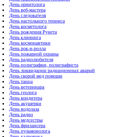
День орнитолога
День веб-мастера
День следователя
День настольного тенниса
День косметолога
День рождения Рунета
День клининга
День космонавтики
День рок-н-ролла
День пожарной охраны
День радиолюбителя
День полиграфии, полиграфиста
День ликвидации радиационных аварий
День скорой мед помощи
День танца
День ветеринара
День геолога
День кондитера
День акушерки
День водолаза
День радио
День медсестры
День фрилансера
День пульмонолога
День кадровика