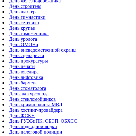
День железнодорожника
День строителя
День шахтера
День гимнастики
День сетевика
День крупье
День таможенника
День уролога
День ОМОНа
День вневедомственной охраны
День сценариста
День прокуратуры
День печати
День ювелира
День лифтовика
День бармена
День стоматолога
День экскурсовода
День стекломойщиков
День криминалиста МВД
День хостинг-провайдера
День ФСКН
День ГУЭБиПК, ОБЭП, ОБХСС
День подводной лодки
День налоговой полиции