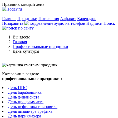
Праздник каждый день
Главная
Праздники
Пожелания
Алфавит
Календарь
Поздравить
Надписи
Поиск
Вы здесь:
Главная
Профессиональные праздники
День культуры
Категории в разделе
профессиональные праздники :
День ППС
День барабанщика
День финансиста
День программиста
День нефтяника и газовика
День дизайнера-графика
День парикмахера