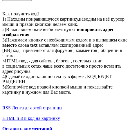
Как получить код?
1) Находим понравившуюся картинку,наводим на неё курсор
мыши и правой кнопкой делаем клик.
2)В выпавшем окне выбираем пункт
копировать адрес
изображения
.
3)Нажимаем кнопку с необходимым кодом и в выпавшем окне
вместо
слова
text
вставляем скопированный адрес .
[BB] код - применяют для форумов , комментов , общении в
чатах ...
<
HTML
>код - для сайтов , блогов , гостевых книг ...
в социальных сетях чаше всего достаточно просто вставить
адрес рисунка.
4)Сделайте один клик по тексту в форме , КОД БУДЕТ
ВЫДЕЛЕН.
5)Копируйте код правой кнопкой мыши и показывайте
картинку в нужном для Вас месте.
RSS Лента для этой страницы
HTML и BB код на картинку
Оставить комментарий