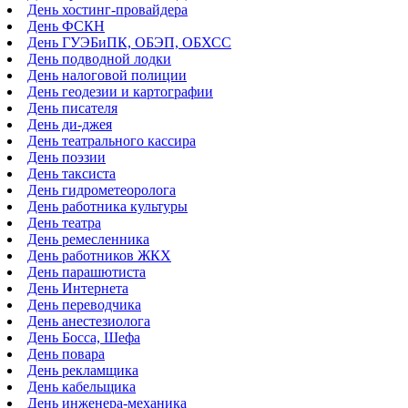
День хостинг-провайдера
День ФСКН
День ГУЭБиПК, ОБЭП, ОБХСС
День подводной лодки
День налоговой полиции
День геодезии и картографии
День писателя
День ди-джея
День театрального кассира
День поэзии
День таксиста
День гидрометеоролога
День работника культуры
День театра
День ремесленника
День работников ЖКХ
День парашютиста
День Интернета
День переводчика
День анестезиолога
День Босса, Шефа
День повара
День рекламщика
День кабельщика
День инженера-механика