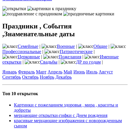
Праздники , События
,Знаменательные даты
Семейные
|
Военные
|
Общие
|
Профессиональные
|
Патриотические
|
Церковные
|
Пожелания
|
Именные
открытки
|
Свадьбы
|
ДР по годам
|
Январь
Февраль
Март
Апрель
Май
Июнь
Июль
Август
Сентябрь
Октябрь
Ноябрь
Декабрь
Топ 10 открыток
Картинки с пожеланием здоровья , мира , красоты и
доброты
мерцающие открытки-гифки с Днем рождения
красивые мерцающие изображения с новорожденным
сыном