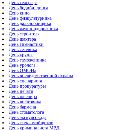
День географа
День бодибилдинга
День кино
День физкультурника
День дальнобойщика
День железнодорожника
День строителя
День шахтера
День гимнастики
День сетевика
День крупье
День таможенника
День уролога
День ОМОНа
День вневедомственной охраны
День сценариста
День прокуратуры
День печати
День ювелира
День лифтовика
День бармена
День стоматолога
День экскурсовода
День стекломойщиков
День криминалиста МВД