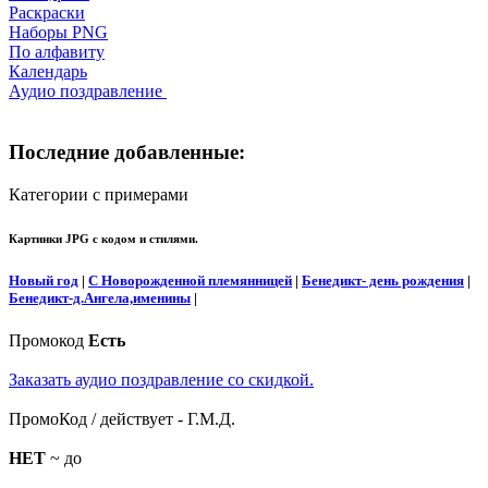
Раскраски
Наборы PNG
По алфавиту
Календарь
Аудио поздравление
Последние добавленные:
Категории с примерами
Картинки JPG с кодом и стилями.
Новый год
|
С Новорожденной племянницей
|
Бенедикт- день рождения
|
Бенедикт-д.Ангела,именины
|
Промокод
Есть
Заказать аудио поздравление со скидкой.
ПромоКод / действует - Г.М.Д.
НЕТ
~ до