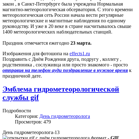
закон , в Санкт-Петербурге была учреждена Нормальная
магнитно-метеорологическая обсерватория. С этого времени
метеорологическая сеть России начала вести регулярные
метеорологические и магнитные наблюдения по единому
руководству. И уже в 20 веке в стране насчитывалось свыше
1400 метеорологических наблюдательных станций.
Праздник отмечается ежегодно
23 марта.
Изображения для фотошопа на
effects1.ru
Поздравить с Днём Рождения друга, подругу , коллегу ,
родственника , сослуживца или просто знакомого - просто
отправив на телефон ауди поздравление в нужное время
к
праздничной дате.
Эмблема гидрометеорологической
службы gif
Подробности
Категория:
День гидрометеоролога
Просмотров: 479
День гидрометеоролога-13
формат -
GIF