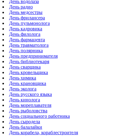
День водолаза
День радио
День медсестры
День фрилансера
День пульмонолога
День кадровика
День филолога
День фармацевта
День травматолога
День полярника
День предпринимателя
День библиотекаря
День сварщика
День кровельщика
День химика
День крановщика
День эколога
День русского языка
День кинолога
День мореплавателя
День рыболовства
День социального работника
День сыродела
День балалайки
День корабела, кораблестроителя