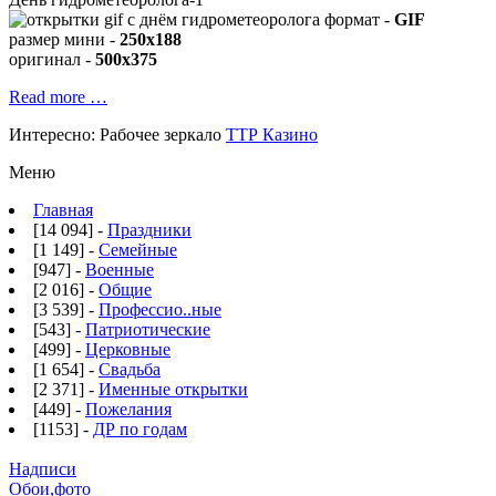
формат -
GIF
размер мини -
250x188
оригинал -
500x375
Read more …
Интересно:
Рабочее зеркало
ТТР Казино
Меню
Главная
[14 094] -
Праздники
[1 149] -
Семейные
[947] -
Военные
[2 016] -
Общие
[3 539] -
Профессио..ные
[543] -
Патриотические
[499] -
Церковные
[1 654] -
Свадьба
[2 371] -
Именные открытки
[449] -
Пожелания
[1153] -
ДР по годам
Надписи
Обои,фото