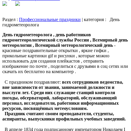
Раздел :
Профессиональные праздники
| категория :
День
гидрометеоролога
День гидрометеоролога , день работников
гидрометеорологической службы России , Всемирный день
метеорологии , Всемирный метеорологический день
-
красивые поздравительные открытки , яркие гифки ,
прикольные картинки gif и рисунки , которые можно
использовать для создания плейкастов , отправить
изображение по почте , поделиться с друзьями в соц сетях или
скачать их бесплатно на компьютер .
С праздником поздравляют:
всех сотрудников ведомства,
вне зависимости от звания, занимаемой должности и
выслуги лет. Среди них служащие станций контроля
погоды, обсерваторий, лабораторий, обслуживающий
персонал, исследователи, работники информационных
ресурсов, посвящённых метеоусловиям.
Праздник считают своим преподаватели, студенты,
аспиранты, выпускники профильных учебных заведений.
В апреле 1834 года подписанному императором Николаем I