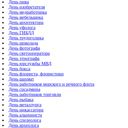
День пива
День изобретателя
День медработника
День мебельщика
День архитектора
День уфолога
День ГИБДД
День трудоголика
День шоколада
День фотографа
День светооператора
День этнографа
День юрслужбы МВД
День бокса
День флориста, флористики
День шахмат
День работников морского и речного флота
День сисадмина
День работников торговли
День рыбака
День металлурга
День инкассатора
День альпиниста
День спелеолога
День археолога