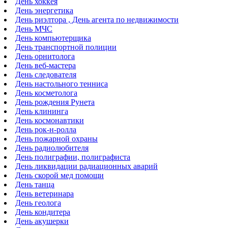
День хоккея
День энергетика
День риэлтора , День агента по недвижимости
День МЧС
День компьютерщика
День транспортной полиции
День орнитолога
День веб-мастера
День следователя
День настольного тенниса
День косметолога
День рождения Рунета
День клининга
День космонавтики
День рок-н-ролла
День пожарной охраны
День радиолюбителя
День полиграфии, полиграфиста
День ликвидации радиационных аварий
День скорой мед помощи
День танца
День ветеринара
День геолога
День кондитера
День акушерки