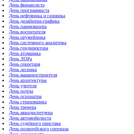
День финансиста
День программиста
День нефтяника и газовика
День дизайнера-графика
День парикмахера
День воспитателя
День оружейника
День системного аналитика
День гендиректора
День атомщика
День ЛОРа
День секретаря
День лесника
День машиностроителя
День архитектуры
День учителя
День почты
День психиатра
День страховщика
День тренера
День авиадиспетчера
День автомобилиста
День судебного пристава
День полицейского спецназа