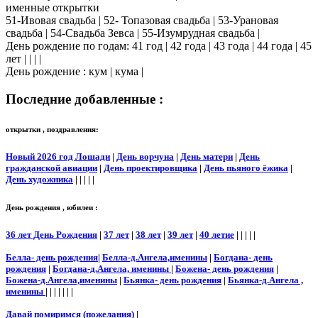
именные открытки
51-Ивовая свадьба | 52- Топазовая свадьба | 53-Урановая
свадьба | 54-Свадьба Зевса | 55-Изумрудная свадьба |
День рождение по годам: 41 год | 42 года | 43 года | 44 года | 45
лет | | | |
День рождение : кум | кума |
Последние добавленные :
открытки , поздравления:
Новый 2026 год Лошади
|
День ворчуна
|
День матери
|
День
гражданской авиации
|
День проектировщика
|
День пьяного ёжика
|
День художника
| | | | |
День рождения , юбилеи :
36 лет День Рождения
|
37 лет
|
38 лет
|
39 лет
|
40 летие
| | | | |
Белла- день рождения
|
Белла-д.Ангела,именины
|
Богдана- день
рождения
|
Богдана-д.Ангела, именины
|
Божена- день рождения
|
Божена-д.Ангела,именины
|
Бьянка- день рождения
|
Бьянка-д.Ангела ,
именины
| | | | | | |
Давай помиримся (пожелания)
|