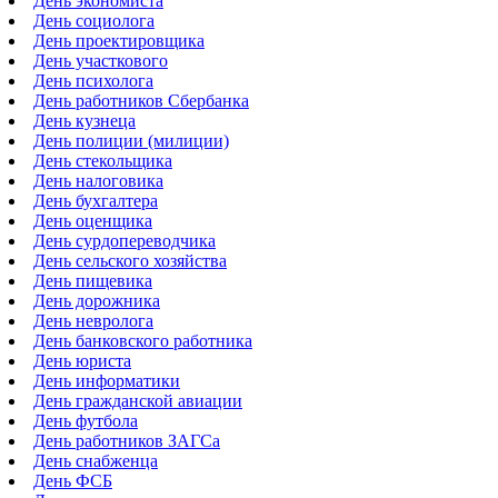
День экономиста
День социолога
День проектировщика
День участкового
День психолога
День работников Сбербанка
День кузнеца
День полиции (милиции)
День стекольщика
День налоговика
День бухгалтера
День оценщика
День сурдопереводчика
День сельского хозяйства
День пищевика
День дорожника
День невролога
День банковского работника
День юриста
День информатики
День гражданской авиации
День футбола
День работников ЗАГСа
День снабженца
День ФСБ