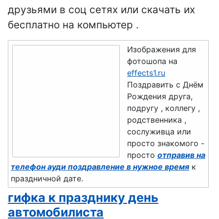
флориста,
друзьями в соц сетях или скачать их
День
День
флористики
театральног
бесплатно на компьютер .
гендиректо
День
о кассира
ра
шахмат
Изображения для
День
День
фотошопа на
День
поэзии
effects1.ru
атомщика
работников
Поздравить с Днём
День
День ЛОРа
морского и
Рождения друга,
таксиста
речного
подругу , коллегу ,
День
родственника ,
флота
День
секретаря
сослуживца или
гидрометео
День
просто знакомого -
День
ролога
сисадмина
просто
отправив на
лесника
телефон ауди поздравление в нужное время
к
День
День
День
праздничной дате.
работника
работников
машиностр
культуры
гифка к празднику день
торговли
оителя
автомобилиста
День театра