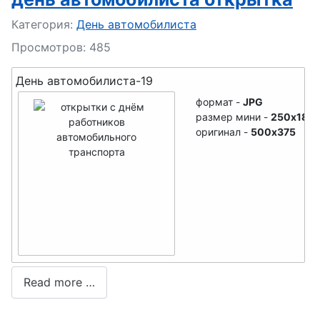
кораблестр
Подробности
Категория:
День автомобилиста
оителя
Просмотров: 485
День пива
День автомобилиста-19
День
формат -
JPG
изобретате
размер мини -
250x188
ля
оригинал -
500x375
День
медработни
ка
День
мебельщик
а
Read more …