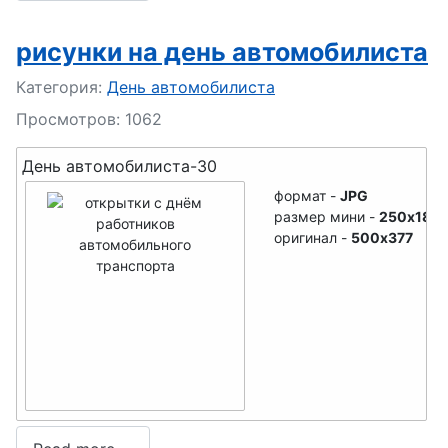
День
уролога
полиции
День
рисунки на день автомобилиста
(милиции)
ОМОНа
Подробности
Категория:
День автомобилиста
День
День
Просмотров: 1062
стекольщик
вневедомст
а
венной
День автомобилиста-30
День
охраны
формат -
JPG
размер мини -
250x188
налоговика
День
оригинал -
500x377
День
сценариста
бухгалтера
День
День
прокуратур
оценщика
ы
День
День печати
сурдоперев
День