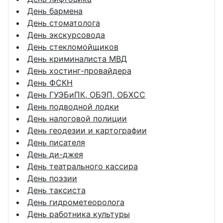
День бармена
День стоматолога
День экскурсовода
День стекломойщиков
День криминалиста МВД
День хостинг-провайдера
День ФСКН
День ГУЭБиПК, ОБЭП, ОБХСС
День подводной лодки
День налоговой полиции
День геодезии и картографии
День писателя
День ди-джея
День театрального кассира
День поэзии
День таксиста
День гидрометеоролога
День работника культуры