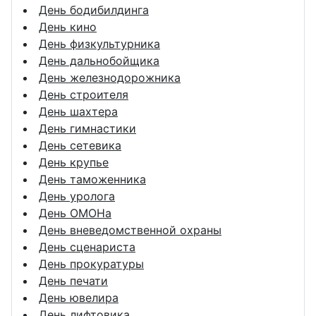
День бодибилдинга
День кино
День физкультурника
День дальнобойщика
День железнодорожника
День строителя
День шахтера
День гимнастики
День сетевика
День крупье
День таможенника
День уролога
День ОМОНа
День вневедомственной охраны
День сценариста
День прокуратуры
День печати
День ювелира
День лифтовика