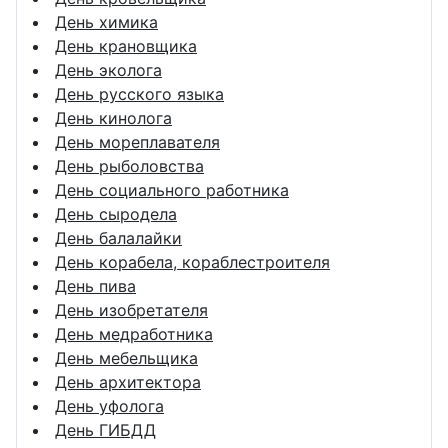
День химика
День крановщика
День эколога
День русского языка
День кинолога
День мореплавателя
День рыболовства
День социального работника
День сыродела
День балалайки
День корабела, кораблестроителя
День пива
День изобретателя
День медработника
День мебельщика
День архитектора
День уфолога
День ГИБДД