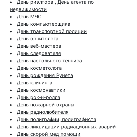
День риэлтора , День агента по
недвижимости
День МЧС
День компьютерщика
День транспортной полиции
День орнитолога
День веб-мастера
День следователя
День настольного тенниса
День косметолога
День рождения Рунета
День клининга
День космонавтики
День рок-н-ролла
День пожарной охраны
День радиолюбителя
День полиграфии, полиграфиста
День ликвидации радиационных аварий
День скорой мед помощи