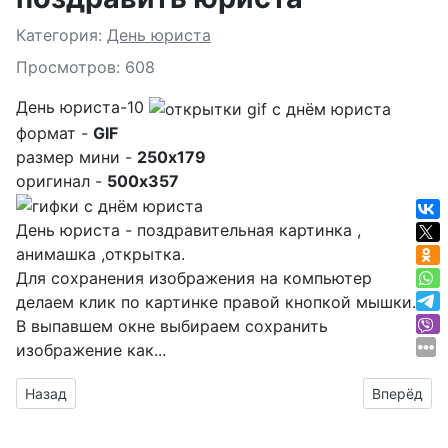
Подробности
Категория:
День юриста
Просмотров: 608
День юриста-10
формат -
GIF
размер мини -
250x179
оригинал -
500x357
День юриста - поздравительная картинка ,
анимашка ,открытка.
Для сохранения изображения на компьютер
делаем клик по картинке правой кнопкой мышки.
В выпавшем окне выбираем
сохранить
изображение как...
Предыдущий материал: С днем юриста картинки прикольны
Следующий
Назад
Вперёд