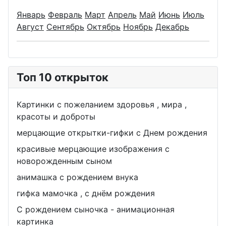
Январь
Февраль
Март
Апрель
Май
Июнь
Июль
Август
Сентябрь
Октябрь
Ноябрь
Декабрь
Топ 10 открыток
Картинки с пожеланием здоровья , мира ,
красоты и доброты
мерцающие открытки-гифки с Днем рождения
красивые мерцающие изображения с
новорожденным сыном
анимашка с рождением внука
гифка мамочка , с днём рождения
С рождением сыночка - анимационная
картинка