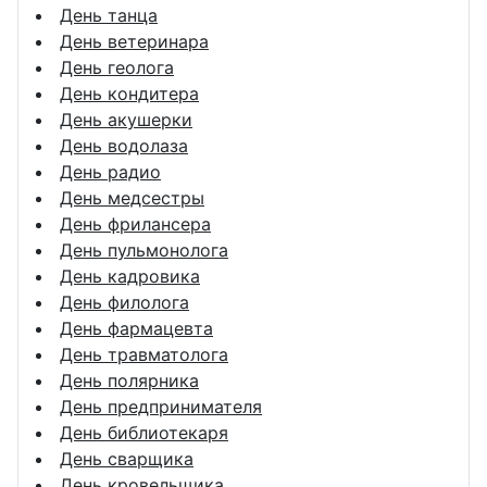
День танца
День ветеринара
День геолога
День кондитера
День акушерки
День водолаза
День радио
День медсестры
День фрилансера
День пульмонолога
День кадровика
День филолога
День фармацевта
День травматолога
День полярника
День предпринимателя
День библиотекаря
День сварщика
День кровельщика