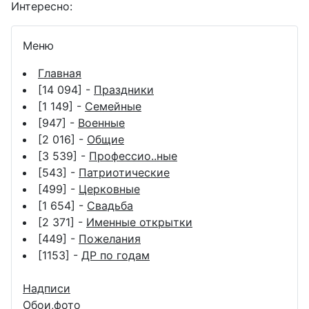
Интересно:
Меню
Главная
[14 094] -
Праздники
[1 149] -
Семейные
[947] -
Военные
[2 016] -
Общие
[3 539] -
Профессио..ные
[543] -
Патриотические
[499] -
Церковные
[1 654] -
Свадьба
[2 371] -
Именные открытки
[449] -
Пожелания
[1153] -
ДР по годам
Надписи
Обои,фото