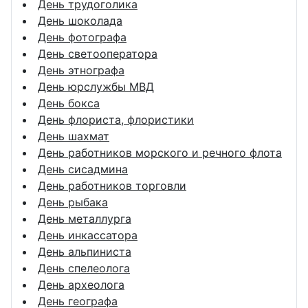
День трудоголика
День шоколада
День фотографа
День светооператора
День этнографа
День юрслужбы МВД
День бокса
День флориста, флористики
День шахмат
День работников морского и речного флота
День сисадмина
День работников торговли
День рыбака
День металлурга
День инкассатора
День альпиниста
День спелеолога
День археолога
День географа