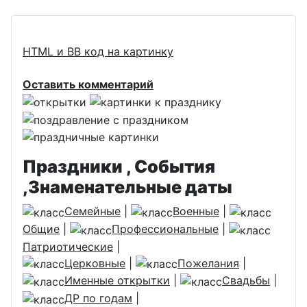
HTML и BB код на картинку
Оставить комментарий
Праздники , События
,Знаменательные даты
Семейные
|
Военные
|
Общие
|
Профессиональные
|
Патриотические
|
Церковные
|
Пожелания
|
Именные открытки
|
Свадьбы
|
ДР по годам
|