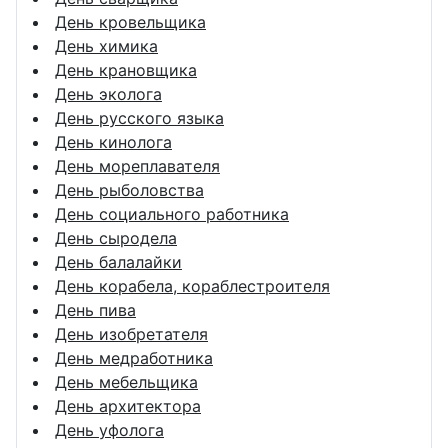
День кровельщика
День химика
День крановщика
День эколога
День русского языка
День кинолога
День мореплавателя
День рыболовства
День социального работника
День сыродела
День балалайки
День корабела, кораблестроителя
День пива
День изобретателя
День медработника
День мебельщика
День архитектора
День уфолога