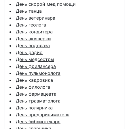
День скорой мед помощи
День танца
День ветеринара
День геолога
День кондитера
День акушерки
День водолаза
День радио
День медсестры
День фрилансера
День пульмонолога
День кадровика
День филолога
День фармацевта
День травматолога
День полярника
День предпринимателя
День библиотекаря
День сварщика