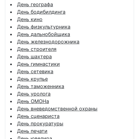
День географа
День бодибилдинга
День кино
День физкультурника
День дальнобойщика
День железнодорожника
День строителя
День шахтера
День гимнастики
День сетевика
День крупье
День таможенника
День уролога
День ОМОНа
День вневедомственной охраны
День сценариста
День прокуратуры
День печати
День ювелира