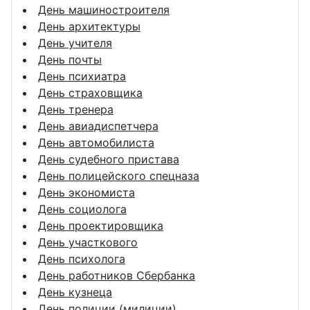
День машиностроителя
День архитектуры
День учителя
День почты
День психиатра
День страховщика
День тренера
День авиадиспетчера
День автомобилиста
День судебного пристава
День полицейского спецназа
День экономиста
День социолога
День проектировщика
День участкового
День психолога
День работников Сбербанка
День кузнеца
День полиции (милиции)