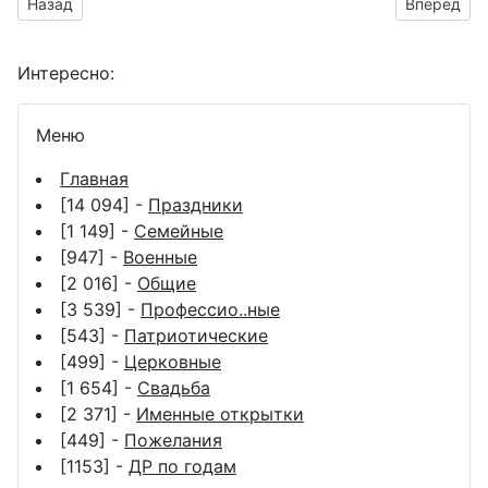
Предыдущий материал: Поздравление с днем юриста
Следующий
Назад
Вперёд
Интересно:
Меню
Главная
[14 094] -
Праздники
[1 149] -
Семейные
[947] -
Военные
[2 016] -
Общие
[3 539] -
Профессио..ные
[543] -
Патриотические
[499] -
Церковные
[1 654] -
Свадьба
[2 371] -
Именные открытки
[449] -
Пожелания
[1153] -
ДР по годам