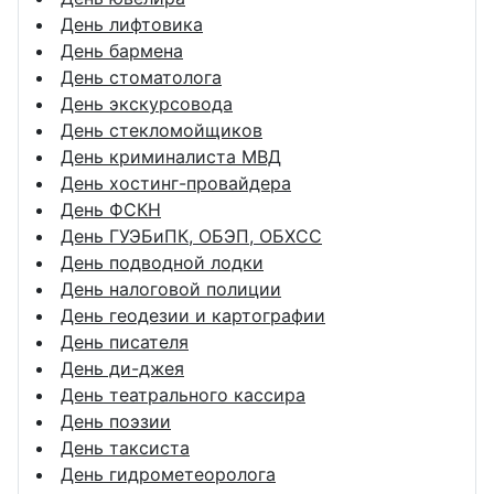
День лифтовика
День бармена
День стоматолога
День экскурсовода
День стекломойщиков
День криминалиста МВД
День хостинг-провайдера
День ФСКН
День ГУЭБиПК, ОБЭП, ОБХСС
День подводной лодки
День налоговой полиции
День геодезии и картографии
День писателя
День ди-джея
День театрального кассира
День поэзии
День таксиста
День гидрометеоролога