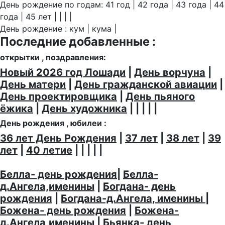
День рождение по годам: 41 год | 42 года | 43 года | 44
года | 45 лет | | | |
День рождение : кум | кума |
Последние добавленные :
открытки , поздравления:
Новый 2026 год Лошади
|
День ворчуна
|
День матери
|
День гражданской авиации
|
День проектировщика
|
День пьяного
ёжика
|
День художника
| | | | |
День рождения , юбилеи :
36 лет День Рождения
|
37 лет
|
38 лет
|
39
лет
|
40 летие
| | | | |
Белла- день рождения
|
Белла-
д.Ангела,именины
|
Богдана- день
рождения
|
Богдана-д.Ангела, именины
|
Божена- день рождения
|
Божена-
д.Ангела,именины
|
Бьянка- день