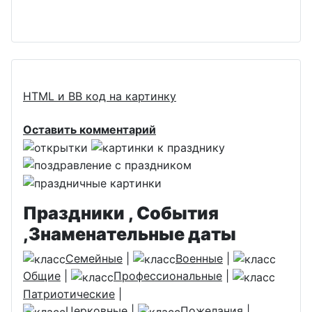
HTML и BB код на картинку
Оставить комментарий
Праздники , События
,Знаменательные даты
Семейные
|
Военные
|
Общие
|
Профессиональные
|
Патриотические
|
Церковные
|
Пожелания
|