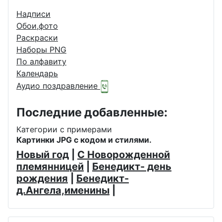
Надписи
Обои,фото
Раскраски
Наборы PNG
По алфавиту
Календарь
Аудио поздравление
Последние добавленные:
Категории с примерами
Картинки JPG с кодом и стилями.
Новый год
|
С Новорожденной
племянницей
|
Бенедикт- день
рождения
|
Бенедикт-
д.Ангела,именины
|