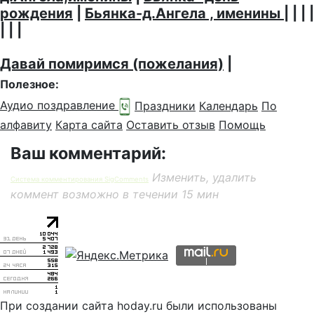
рождения
|
Бьянка-д.Ангела , именины
| | | |
| | |
Давай помиримся (пожелания)
|
Полезное:
Аудио поздравление
Праздники
Календарь
По
алфавиту
Карта сайта
Оставить отзыв
Помощь
Ваш комментарий:
Изменить, удалить
Система комментирования SigComments
коммент возможно в течении 15 мин
При создании сайта hoday.ru были использованы