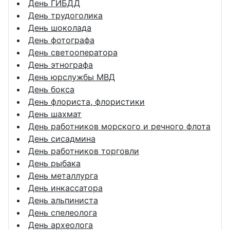
День ГИБДД
День трудоголика
День шоколада
День фотографа
День светооператора
День этнографа
День юрслужбы МВД
День бокса
День флориста, флористики
День шахмат
День работников морского и речного флота
День сисадмина
День работников торговли
День рыбака
День металлурга
День инкассатора
День альпиниста
День спелеолога
День археолога