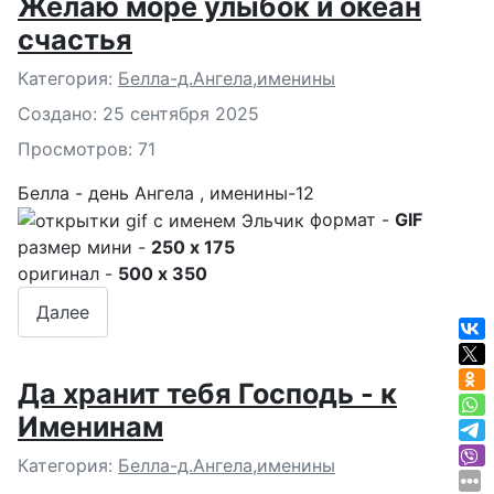
Желаю море улыбок и океан
счастья
Подробности
Категория:
Белла-д.Ангела,именины
Создано: 25 сентября 2025
Просмотров: 71
Белла - день Ангела , именины-12
формат -
GIF
размер мини -
250 x 175
оригинал -
500 x 350
Далее
Да хранит тебя Господь - к
Именинам
Подробности
Категория:
Белла-д.Ангела,именины