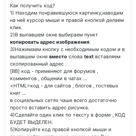
Как получить код?
1) Находим понравившуюся картинку,наводим
на неё курсор мыши и правой кнопкой делаем
клик.
2)В выпавшем окне выбираем пункт
копировать адрес изображения
.
3)Нажимаем кнопку с необходимым кодом и в
выпавшем окне
вместо
слова
text
вставляем
скопированный адрес .
[BB] код - применяют для форумов ,
комментов , общении в чатах ...
<
HTML
>код - для сайтов , блогов , гостевых
книг ...
в социальных сетях чаше всего достаточно
просто вставить адрес рисунка.
4)Сделайте один клик по тексту в форме , КОД
БУДЕТ ВЫДЕЛЕН.
5)Копируйте код правой кнопкой мыши и