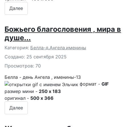
Далее
Божьего благословения , мира в
душе...
Подробности
Категория:
Белла-д.Ангела,именины
Создано: 25 сентября 2025
Просмотров: 70
Белла - день Ангела , именины-13
формат -
GIF
размер мини -
250 x 183
оригинал -
500 x 366
Далее