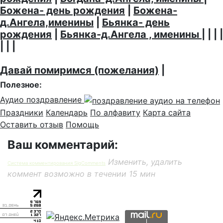
Божена- день рождения
|
Божена-
д.Ангела,именины
|
Бьянка- день
рождения
|
Бьянка-д.Ангела , именины
| | | |
| | |
Давай помиримся (пожелания)
|
Полезное:
Аудио поздравление
Праздники
Календарь
По алфавиту
Карта сайта
Оставить отзыв
Помощь
Ваш комментарий:
Изменить, удалить
Система комментирования SigComments
коммент возможно в течении 15 мин