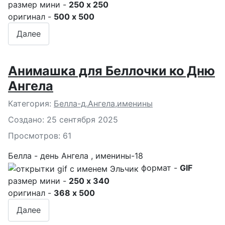
размер мини -
250 x 250
оригинал -
500 x 500
Далее
Анимашка для Беллочки ко Дню
Ангела
Подробности
Категория:
Белла-д.Ангела,именины
Создано: 25 сентября 2025
Просмотров: 61
Белла - день Ангела , именины-18
формат -
GIF
размер мини -
250 x 340
оригинал -
368 x 500
Далее