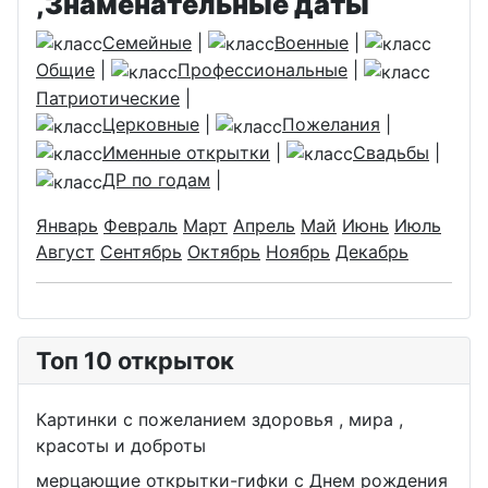
,Знаменательные даты
Семейные
|
Военные
|
Общие
|
Профессиональные
|
Патриотические
|
Церковные
|
Пожелания
|
Именные открытки
|
Свадьбы
|
ДР по годам
|
Январь
Февраль
Март
Апрель
Май
Июнь
Июль
Август
Сентябрь
Октябрь
Ноябрь
Декабрь
Топ 10 открыток
Картинки с пожеланием здоровья , мира ,
красоты и доброты
мерцающие открытки-гифки с Днем рождения