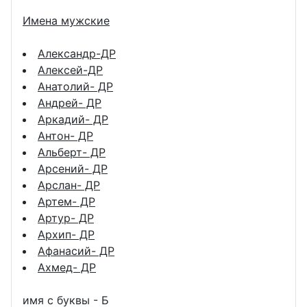
Имена мужские
Александр-ДР
Алексей-ДР
Анатолий- ДР
Андрей- ДР
Аркадий- ДР
Антон- ДР
Альберт- ДР
Арсений- ДР
Арслан- ДР
Артем- ДР
Артур- ДР
Архип- ДР
Афанасий- ДР
Ахмед- ДР
имя с буквы - Б