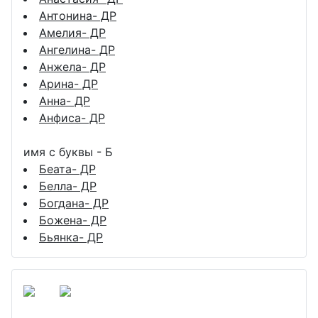
Антонина- ДР
Амелия- ДР
Ангелина- ДР
Анжела- ДР
Арина- ДР
Анна- ДР
Анфиса- ДР
имя с буквы - Б
Беата- ДР
Белла- ДР
Богдана- ДР
Божена- ДР
Бьянка- ДР