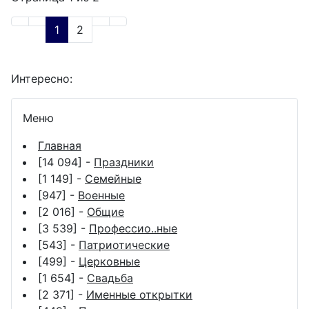
1
2
Интересно:
Меню
Главная
[14 094] -
Праздники
[1 149] -
Семейные
[947] -
Военные
[2 016] -
Общие
[3 539] -
Профессио..ные
[543] -
Патриотические
[499] -
Церковные
[1 654] -
Свадьба
[2 371] -
Именные открытки