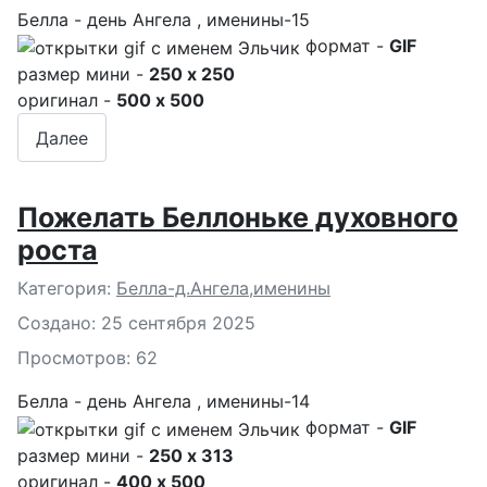
Белла - день Ангела , именины-15
формат -
GIF
размер мини -
250 x 250
оригинал -
500 x 500
Далее
Пожелать Беллоньке духовного
роста
Подробности
Категория:
Белла-д.Ангела,именины
Создано: 25 сентября 2025
Просмотров: 62
Белла - день Ангела , именины-14
формат -
GIF
размер мини -
250 x 313
оригинал -
400 x 500