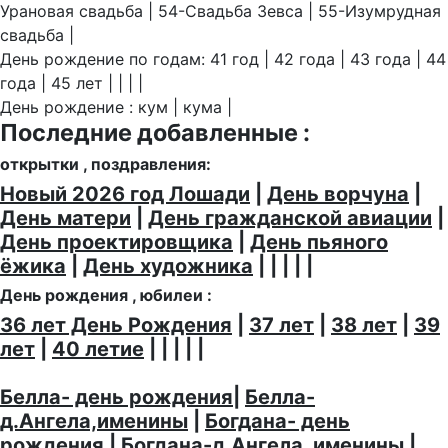
Урановая свадьба | 54-Свадьба Зевса | 55-Изумрудная
свадьба |
День рождение по годам: 41 год | 42 года | 43 года | 44
года | 45 лет | | | |
День рождение : кум | кума |
Последние добавленные :
открытки , поздравления:
Новый 2026 год Лошади
|
День ворчуна
|
День матери
|
День гражданской авиации
|
День проектировщика
|
День пьяного
ёжика
|
День художника
| | | | |
День рождения , юбилеи :
36 лет День Рождения
|
37 лет
|
38 лет
|
39
лет
|
40 летие
| | | | |
Белла- день рождения
|
Белла-
д.Ангела,именины
|
Богдана- день
рождения
|
Богдана-д.Ангела, именины
|