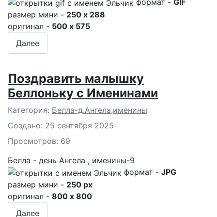
формат -
GIF
размер мини -
250 x 288
оригинал -
500 x 575
Далее
Поздравить малышку
Беллоньку с Именинами
Подробности
Категория:
Белла-д.Ангела,именины
Создано: 25 сентября 2025
Просмотров: 69
Белла - день Ангела , именины-9
формат -
JPG
размер мини -
250 px
оригинал -
800 x 800
Далее