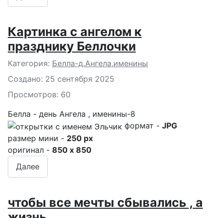
Картинка с ангелом к
празднику Беллочки
Подробности
Категория:
Белла-д.Ангела,именины
Создано: 25 сентября 2025
Просмотров: 60
Белла - день Ангела , именины-8
формат -
JPG
размер мини -
250 px
оригинал -
850 x 850
Далее
чтобы все мечты сбывались , а
жизнь...