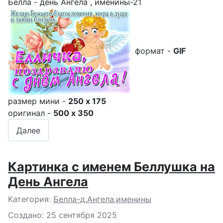
Белла - день Ангела , именины-21
формат -
GIF
размер мини -
250 x 175
оригинал -
500 x 350
Далее
Картинка с именем Беллушка на
День Ангела
Подробности
Категория:
Белла-д.Ангела,именины
Создано: 25 сентября 2025