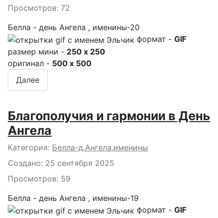
Просмотров: 72
Белла - день Ангела , именины-20
формат -
GIF
размер мини -
250 x 250
оригинал -
500 x 500
Далее
Благополучия и гармонии в День
Ангела
Подробности
Категория:
Белла-д.Ангела,именины
Создано: 25 сентября 2025
Просмотров: 59
Белла - день Ангела , именины-19
формат -
GIF