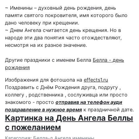
~ Именины – духовный день рождения, день
памяти святого покровителя, имя которого было
дано человеку при крещении.
~ Днем Ангела считается день крещения. Но в
народе эти два понятия часто отождествляют,
несмотря на их разное значение.
Другие праздники с именем Белла
Белла - день
рождения
Изображения для фотошопа на
effects1.ru
Поздравить с Днём Рождения друга, подругу ,
коллегу , родственника , сослуживца или просто
знакомого - просто
отправив на телефон ауди
поздравление в нужное время
к праздничной дате.
Картинка на День Ангела Беллы
с пожеланием
Подробности
Категория:
Белла-д.Ангела,именины