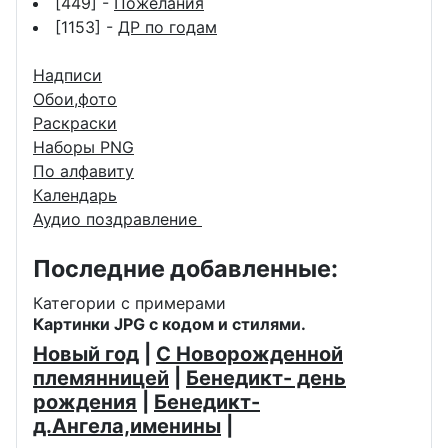
[449] -
Пожелания
[1153] -
ДР по годам
Надписи
Обои,фото
Раскраски
Наборы PNG
По алфавиту
Календарь
Аудио поздравление
Последние добавленные:
Категории с примерами
Картинки JPG с кодом и стилями.
Новый год
|
С Новорожденной
племянницей
|
Бенедикт- день
рождения
|
Бенедикт-
д.Ангела,именины
|