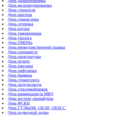
День дальнобойщика
День железнодорожника
День строителя
День шахтера
День гимнастики
День сетевика
День крупье
День таможенника
День уролога
День ОМОНа
День вневедомственной охраны
День сценариста
День прокуратуры
День печати
День ювелира
День лифтовика
День бармена
День стоматолога
День экскурсовода
День стекломойщиков
День криминалиста МВД
День хостинг-провайдера
День ФСКН
День ГУЭБиПК, ОБЭП, ОБХСС
День подводной лодки