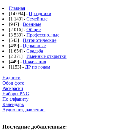
Главная
[14 094] -
Праздники
[1 149] -
Семейные
[947] -
Военные
[2 016] -
Общие
[3 539] -
Профессио..ные
[543] -
Патриотические
[499] -
Церковные
[1 654] -
Свадьба
[2 371] -
Именные открытки
[449] -
Пожелания
[1153] -
ДР по годам
Надписи
Обои,фото
Раскраски
Наборы PNG
По алфавиту
Календарь
Аудио поздравление
Последние добавленные: