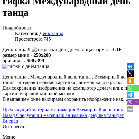
гифка Международный день
танца
Подробности
Категория:
День танца
Просмотров: 745
День танца-9
формат -
GIF
размер мини -
250x200
оригинал -
500x399
День танца , Международный день танца , Всемирный день
танца - поздравительная картинка , анимашка ,открытка.
Для сохранения изображения на компьютер делаем клик по
1
картинке правой кнопкой мышки.
В выпавшем окне выбираем
сохранить изображение как...
1
Предыдущий материал: анимация Всемирный день танца
Назад
Следующий материал: анимашка девушка танцует
Вперёд
Интересно:
Меню