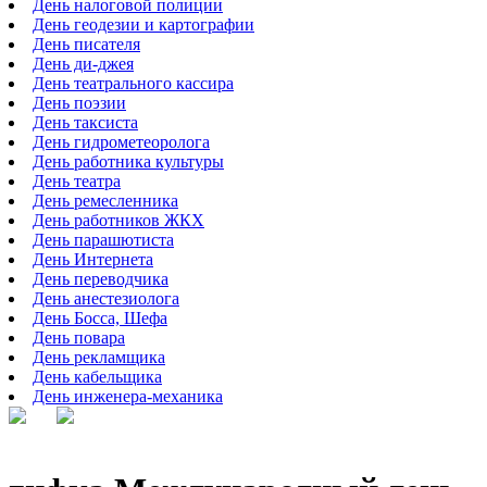
День налоговой полиции
День геодезии и картографии
День писателя
День ди-джея
День театрального кассира
День поэзии
День таксиста
День гидрометеоролога
День работника культуры
День театра
День ремесленника
День работников ЖКХ
День парашютиста
День Интернета
День переводчика
День анестезиолога
День Босса, Шефа
День повара
День рекламщика
День кабельщика
День инженера-механика