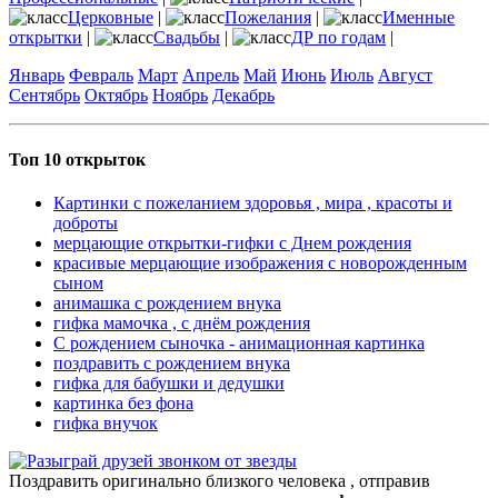
Церковные
|
Пожелания
|
Именные
открытки
|
Свадьбы
|
ДР по годам
|
Январь
Февраль
Март
Апрель
Май
Июнь
Июль
Август
Сентябрь
Октябрь
Ноябрь
Декабрь
Топ 10 открыток
Картинки с пожеланием здоровья , мира , красоты и
доброты
мерцающие открытки-гифки с Днем рождения
красивые мерцающие изображения с новорожденным
сыном
анимашка с рождением внука
гифка мамочка , с днём рождения
С рождением сыночка - анимационная картинка
поздравить с рождением внука
гифка для бабушки и дедушки
картинка без фона
гифка внучок
Поздравить оригинально близкого человека , отправив