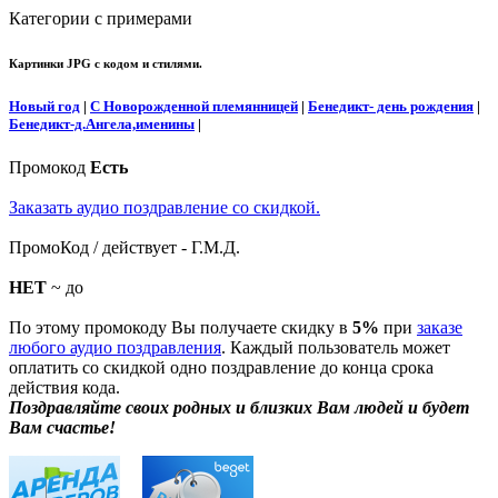
Категории с примерами
Картинки JPG с кодом и стилями.
Новый год
|
С Новорожденной племянницей
|
Бенедикт- день рождения
|
Бенедикт-д.Ангела,именины
|
Промокод
Есть
Заказать аудио поздравление со скидкой.
ПромоКод / действует - Г.М.Д.
НЕТ
~ до
По этому промокоду Вы получаете скидку в
5%
при
заказе
любого аудио поздравления
. Каждый пользователь может
оплатить со скидкой одно поздравление до конца срока
действия кода.
Поздравляйте своих родных и близких Вам людей и будет
Вам счастье!