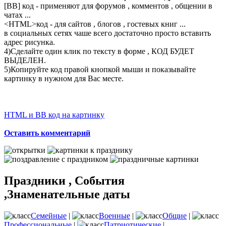
[BB] код - применяют для форумов , комментов , общении в
чатах ...
<
HTML
>код - для сайтов , блогов , гостевых книг ...
в социальных сетях чаше всего достаточно просто вставить
адрес рисунка.
4)Сделайте один клик по тексту в форме , КОД БУДЕТ
ВЫДЕЛЕН.
5)Копируйте код правой кнопкой мыши и показывайте
картинку в нужном для Вас месте.
HTML и BB код на картинку
Оставить комментарий
Праздники , События
,Знаменательные даты
Семейные
|
Военные
|
Общие
|
Профессиональные
|
Патриотические
|