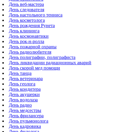
День веб-мастера
День следователя
День настольного тенниса
День косметолога
День рождения Рунета
День клининга
День космонавтики
День рок-н-ролла
День пожарной охраны
День радиолюбителя
День полиграфии, полиграфиста
День ликвидации радиационных аварий
День скорой мед помощи
День танца
День ветеринара
День геолога
День кондитера
День акушерки
День водолаза
День радио
День медсестры
День фрилансера
День пульмонолога
День кадровика
День филолога