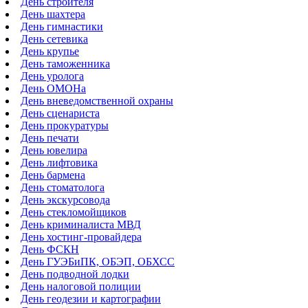
День строителя
День шахтера
День гимнастики
День сетевика
День крупье
День таможенника
День уролога
День ОМОНа
День вневедомственной охраны
День сценариста
День прокуратуры
День печати
День ювелира
День лифтовика
День бармена
День стоматолога
День экскурсовода
День стекломойщиков
День криминалиста МВД
День хостинг-провайдера
День ФСКН
День ГУЭБиПК, ОБЭП, ОБХСС
День подводной лодки
День налоговой полиции
День геодезии и картографии