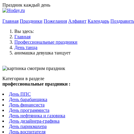
Праздник каждый день
Главная
Праздники
Пожелания
Алфавит
Календарь
Поздравит
Вы здесь:
Главная
Профессиональные праздники
День танца
анимашка девушка танцует
Категории в разделе
профессиональные праздники :
День ППС
День барабанщика
День финансиста
День программиста
День нефтяника и газовика
День дизайнера-графика
День парикмахера
День воспитателя