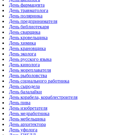
День фармацевта
День травматолога
День полярника
День предпринимателя
День библиотекаря
День сварщика
День кровельщика
День химика
День крановщика
День эколога
День русского языка
День кинолога
День мореплавателя
День рыболовства
День социального работника
День сыродела
День балалайки
День корабела, кораблестроителя
День пива
День изобретателя
День медработника
День мебельщика
День архитектора
День уфолога