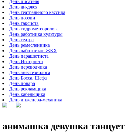
День писателя
День ди-джея
День театрального кассира
День поэзии
День таксиста
День гидрометеоролога
День работника культуры
День театра
День ремесленника
День работников ЖКХ
День парашютиста
День Интернета
День переводчика
День анестезиолога
День Босса, Шефа
День повара
День рекламщика
День кабельщика
День инженера-механика
анимашка девушка танцует