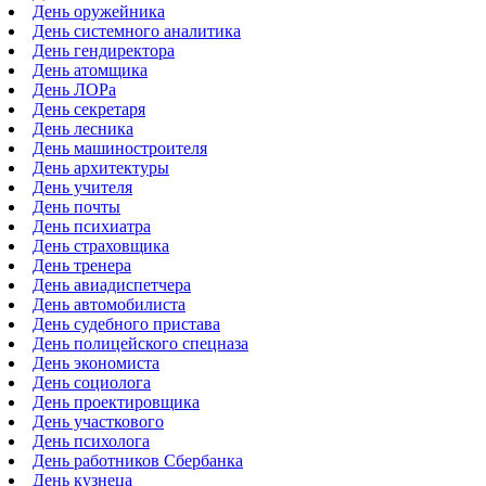
День оружейника
День системного аналитика
День гендиректора
День атомщика
День ЛОРа
День секретаря
День лесника
День машиностроителя
День архитектуры
День учителя
День почты
День психиатра
День страховщика
День тренера
День авиадиспетчера
День автомобилиста
День судебного пристава
День полицейского спецназа
День экономиста
День социолога
День проектировщика
День участкового
День психолога
День работников Сбербанка
День кузнеца