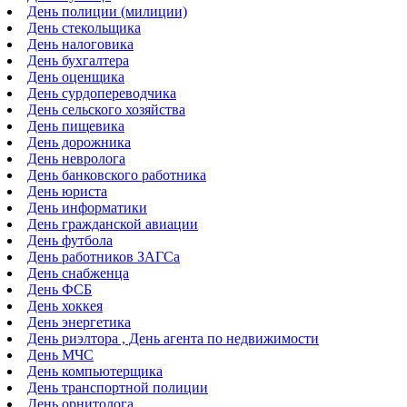
День полиции (милиции)
День стекольщика
День налоговика
День бухгалтера
День оценщика
День сурдопереводчика
День сельского хозяйства
День пищевика
День дорожника
День невролога
День банковского работника
День юриста
День информатики
День гражданской авиации
День футбола
День работников ЗАГСа
День снабженца
День ФСБ
День хоккея
День энергетика
День риэлтора , День агента по недвижимости
День МЧС
День компьютерщика
День транспортной полиции
День орнитолога