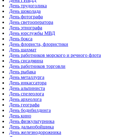
День ГИБДД
День трудоголика
День шоколада
День фотографа
День светооператора
День этнографа
День юрслужбы МВД
День бокса
День флориста, флористики
День шахмат
День работников морского и речного флота
День сисадмина
День работников торговли
День рыбака
День металлурга
День инкассатора
День альпиниста
День спелеолога
День археолога
День географа
День бодибилдинга
День кино
День физкультурника
День дальнобойщика
День железнодорожника