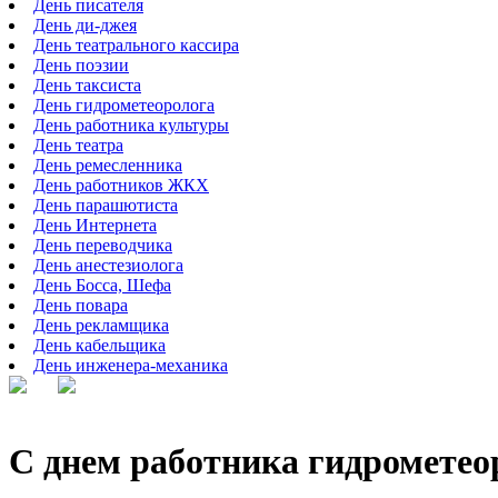
День писателя
День ди-джея
День театрального кассира
День поэзии
День таксиста
День гидрометеоролога
День работника культуры
День театра
День ремесленника
День работников ЖКХ
День парашютиста
День Интернета
День переводчика
День анестезиолога
День Босса, Шефа
День повара
День рекламщика
День кабельщика
День инженера-механика
С днем работника гидромете