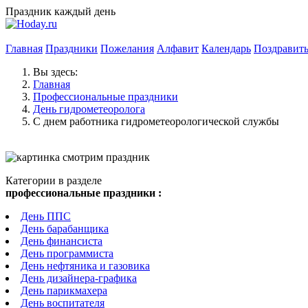
Праздник каждый день
Главная
Праздники
Пожелания
Алфавит
Календарь
Поздравит
Вы здесь:
Главная
Профессиональные праздники
День гидрометеоролога
С днем работника гидрометеорологической службы
Категории в разделе
профессиональные праздники :
День ППС
День барабанщика
День финансиста
День программиста
День нефтяника и газовика
День дизайнера-графика
День парикмахера
День воспитателя