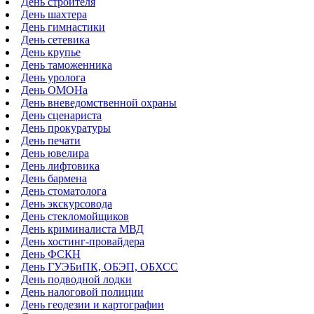
День строителя
День шахтера
День гимнастики
День сетевика
День крупье
День таможенника
День уролога
День ОМОНа
День вневедомственной охраны
День сценариста
День прокуратуры
День печати
День ювелира
День лифтовика
День бармена
День стоматолога
День экскурсовода
День стекломойщиков
День криминалиста МВД
День хостинг-провайдера
День ФСКН
День ГУЭБиПК, ОБЭП, ОБХСС
День подводной лодки
День налоговой полиции
День геодезии и картографии