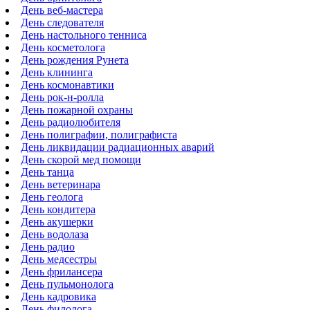
День веб-мастера
День следователя
День настольного тенниса
День косметолога
День рождения Рунета
День клининга
День космонавтики
День рок-н-ролла
День пожарной охраны
День радиолюбителя
День полиграфии, полиграфиста
День ликвидации радиационных аварий
День скорой мед помощи
День танца
День ветеринара
День геолога
День кондитера
День акушерки
День водолаза
День радио
День медсестры
День фрилансера
День пульмонолога
День кадровика
День филолога