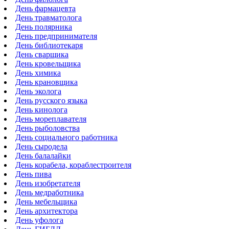
День фармацевта
День травматолога
День полярника
День предпринимателя
День библиотекаря
День сварщика
День кровельщика
День химика
День крановщика
День эколога
День русского языка
День кинолога
День мореплавателя
День рыболовства
День социального работника
День сыродела
День балалайки
День корабела, кораблестроителя
День пива
День изобретателя
День медработника
День мебельщика
День архитектора
День уфолога