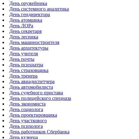
День оружейника
День системного аналитика
День гендиректора
День атомщика
День ЛОРа
День секретаря
День лесника
День машиностроителя
День архитектуры
День учителя
День почты
День психиатра
День страховщика
День тренера
День авиадиспетчера
День автомобилиста
День судебного пристава
День полицейского спецназа
День экономиста
День социолога
День проектировщика
День участкового
День психолога
День работников Сбербанка
День кузнеца