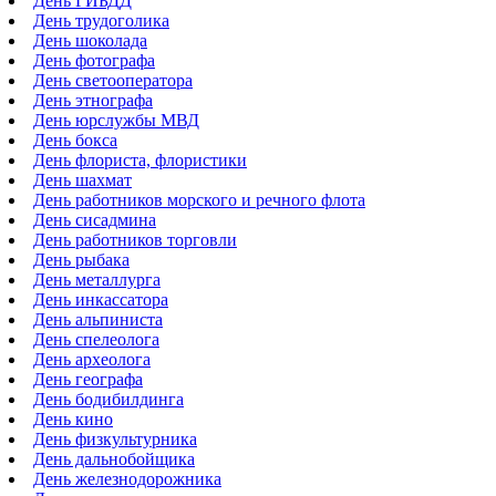
День ГИБДД
День трудоголика
День шоколада
День фотографа
День светооператора
День этнографа
День юрслужбы МВД
День бокса
День флориста, флористики
День шахмат
День работников морского и речного флота
День сисадмина
День работников торговли
День рыбака
День металлурга
День инкассатора
День альпиниста
День спелеолога
День археолога
День географа
День бодибилдинга
День кино
День физкультурника
День дальнобойщика
День железнодорожника