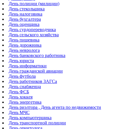
День полиции (милиции)
День стекольщика
День налоговика
День бухгалтера
День оценщика
День сурдопереводчика
День сельского хозяйства
День пищевика
День дорожника
День невролога
День банковского работника
День юриста
День информатики
День гражданской авиации
День футбола
День работников ЗАГСа
День снабженца
День ФСБ
День хоккея
День энергетика
День риэлтора , День агента по недвижимости
День МЧС
День компьютерщика
День транспортной полиции
День орнитолога