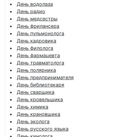
День водолаза
День радио
День медсестры
День фрилансера
День пульмонолога
День кадровика
День филолога
День фармацевта
День травматолога
День полярника
День предпринимателя
День библиотекаря
День сварщика
День кровельщика
День химика
День крановщика
День эколога
День русского языка
День кинолога