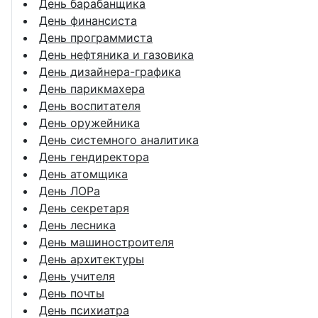
День барабанщика
День финансиста
День программиста
День нефтяника и газовика
День дизайнера-графика
День парикмахера
День воспитателя
День оружейника
День системного аналитика
День гендиректора
День атомщика
День ЛОРа
День секретаря
День лесника
День машиностроителя
День архитектуры
День учителя
День почты
День психиатра