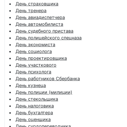
День страховщика
День тренера
День авиадиспетчера
День автомобилиста
День судебного пристава
День полицейского спецназа
День экономиста
День социолога
День проектировщика
День участкового
День психолога
День работников Сбербанка
День кузнеца
День полиции (милиции)
День стекольщика
День налоговика
День бухгалтера
День оценщика
День сурдопереводчика