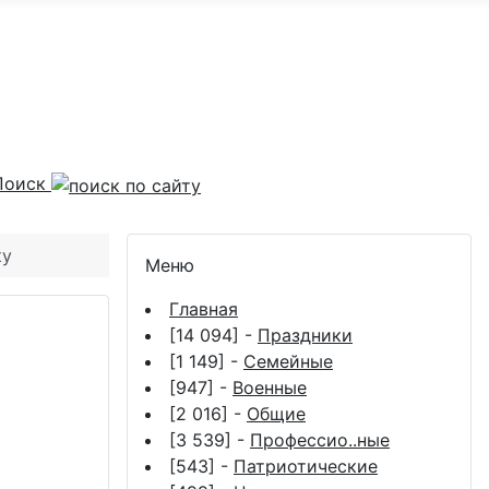
Поиск
ку
Меню
Главная
[14 094] -
Праздники
[1 149] -
Семейные
[947] -
Военные
[2 016] -
Общие
[3 539] -
Профессио..ные
[543] -
Патриотические