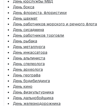
День юрслужбы МВД
День бокса
День флориста, флористики
День шахмат
День работников морского и речного флота
День сисадмина
День работников торговли
День рыбака
День металлурга
День инкассатора
День альпиниста
День спелеолога
День археолога
День географа
День бодибилдинга
День кино
День физкультурника
День дальнобойщика
День железнодорожника