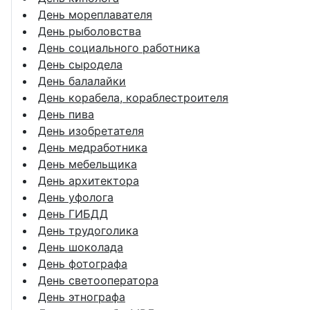
День мореплавателя
День рыболовства
День социального работника
День сыродела
День балалайки
День корабела, кораблестроителя
День пива
День изобретателя
День медработника
День мебельщика
День архитектора
День уфолога
День ГИБДД
День трудоголика
День шоколада
День фотографа
День светооператора
День этнографа