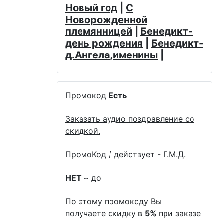
Новый год
|
С
Новорожденной
племянницей
|
Бенедикт-
день рождения
|
Бенедикт-
д.Ангела,именины
|
Промокод
Есть
Заказать аудио поздравление со
скидкой.
ПромоКод / действует - Г.М.Д.
НЕТ
~ до
По этому промокоду Вы
получаете скидку в
5%
при
заказе