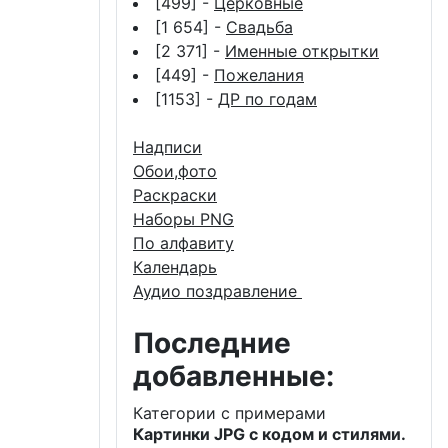
[499] -
Церковные
[1 654] -
Свадьба
[2 371] -
Именные открытки
[449] -
Пожелания
[1153] -
ДР по годам
Надписи
Обои,фото
Раскраски
Наборы PNG
По алфавиту
Календарь
Аудио поздравление
Последние
добавленные:
Категории с примерами
Картинки JPG с кодом и стилями.