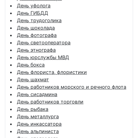
День уфолога
День ГИБДД
День трудоголика
День шоколада
День фотографа
День светооператора
День этнографа
День юрслужбы МВД
День бокса
День флориста, флористики
День шахмат
День работников морского и речного флота
День сисадмина
День работников торговли
День рыбака
День металлурга
День инкассатора
День альпиниста