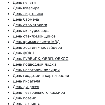
День печати
День ювелира
День лифтовика
День бармена
День стоматолога
День экскурсовода
День стекломойщиков
День криминалиста МВД
День хостинг-провайдера
День ФСКН
День ГУЭБиПК, ОБЭП, ОБХСС
День подводной лодки
День налоговой полиции
День геодезии и картографии
День писателя
День ди-джея
День театрального кассира
День поэзии
День таксиста