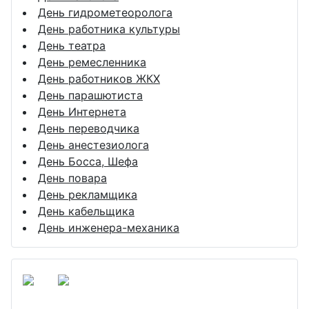
День гидрометеоролога
День работника культуры
День театра
День ремесленника
День работников ЖКХ
День парашютиста
День Интернета
День переводчика
День анестезиолога
День Босса, Шефа
День повара
День рекламщика
День кабельщика
День инженера-механика