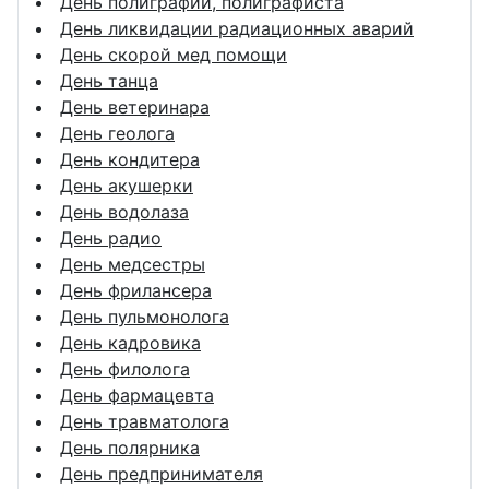
День полиграфии, полиграфиста
День ликвидации радиационных аварий
День скорой мед помощи
День танца
День ветеринара
День геолога
День кондитера
День акушерки
День водолаза
День радио
День медсестры
День фрилансера
День пульмонолога
День кадровика
День филолога
День фармацевта
День травматолога
День полярника
День предпринимателя