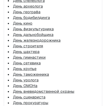
День спелеолога
День археолога
День географа
День бодибилдинга
День кино
День физкультурника
День дальнобойщика
День железнодорожника
День строителя
День шахтера
День гимнастики
День сетевика
День крупье
День таможенника
День уролога
День ОМОНа
День вневедомственной охраны
День сценариста
День прокуратуры