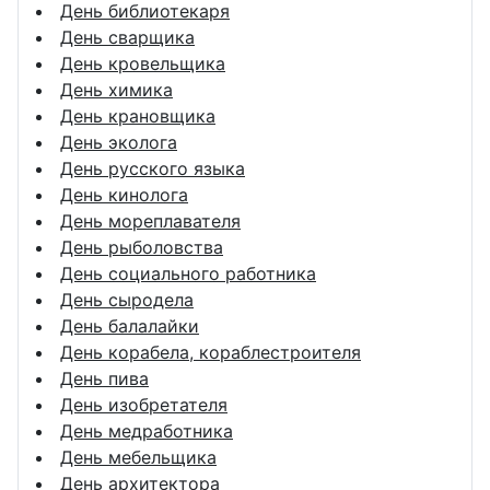
День библиотекаря
День сварщика
День кровельщика
День химика
День крановщика
День эколога
День русского языка
День кинолога
День мореплавателя
День рыболовства
День социального работника
День сыродела
День балалайки
День корабела, кораблестроителя
День пива
День изобретателя
День медработника
День мебельщика
День архитектора