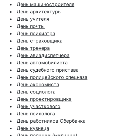
День машиностроителя
День архитектуры
День учителя
День почты
День психиатра
День страховщика
День тренера
День авиадиспетчера
День автомобилиста
День судебного пристава
День полицейского спецназа
День экономиста
День социолога
День проектировщика
День участкового
День психолога
День работников Сбербанка
День кузнеца
День полиции (милиции)