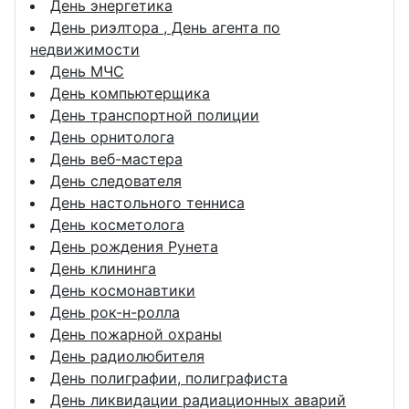
День энергетика
День риэлтора , День агента по
недвижимости
День МЧС
День компьютерщика
День транспортной полиции
День орнитолога
День веб-мастера
День следователя
День настольного тенниса
День косметолога
День рождения Рунета
День клининга
День космонавтики
День рок-н-ролла
День пожарной охраны
День радиолюбителя
День полиграфии, полиграфиста
День ликвидации радиационных аварий