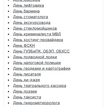
День лифтовика
День бармена
День стоматолога
День экскурсовода
День стекломойщиков
День криминалиста МВД
День хостинг-провайдера
День ФСКН
День ГУЭБиПК, ОБЭП, ОБХСС
День подводной лодки
День налоговой полиции
День геодезии и картографии
День писателя
День ди-джея
День театрального кассира
День поэзии
День таксиста
День гидрометеоролога