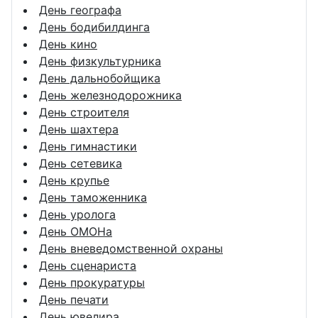
День географа
День бодибилдинга
День кино
День физкультурника
День дальнобойщика
День железнодорожника
День строителя
День шахтера
День гимнастики
День сетевика
День крупье
День таможенника
День уролога
День ОМОНа
День вневедомственной охраны
День сценариста
День прокуратуры
День печати
День ювелира