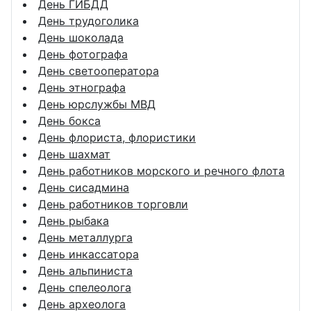
День ГИБДД
День трудоголика
День шоколада
День фотографа
День светооператора
День этнографа
День юрслужбы МВД
День бокса
День флориста, флористики
День шахмат
День работников морского и речного флота
День сисадмина
День работников торговли
День рыбака
День металлурга
День инкассатора
День альпиниста
День спелеолога
День археолога