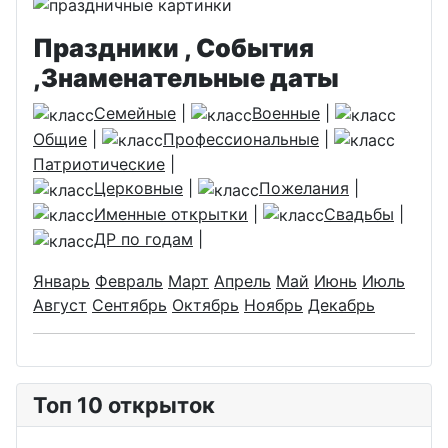
Праздники , События
,Знаменательные даты
Семейные
|
Военные
|
Общие
|
Профессиональные
|
Патриотические
|
Церковные
|
Пожелания
|
Именные открытки
|
Свадьбы
|
ДР по годам
|
Январь
Февраль
Март
Апрель
Май
Июнь
Июль
Август
Сентябрь
Октябрь
Ноябрь
Декабрь
Топ 10 открыток