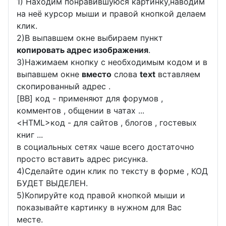
1) Находим понравившуюся картинку,наводим
на неё курсор мыши и правой кнопкой делаем
клик.
2)В выпавшем окне выбираем пункт
копировать адрес изображения
.
3)Нажимаем кнопку с необходимым кодом и в
выпавшем окне
вместо
слова
text
вставляем
скопированный адрес .
[BB] код - применяют для форумов ,
комментов , общении в чатах ...
<
HTML
>код - для сайтов , блогов , гостевых
книг ...
в социальных сетях чаше всего достаточно
просто вставить адрес рисунка.
4)Сделайте один клик по тексту в форме , КОД
БУДЕТ ВЫДЕЛЕН.
5)Копируйте код правой кнопкой мыши и
показывайте картинку в нужном для Вас
месте.