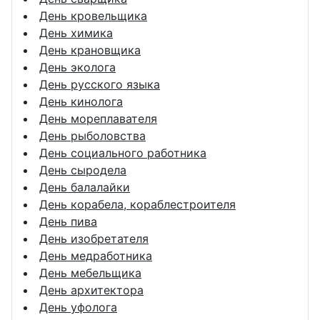
День кровельщика
День химика
День крановщика
День эколога
День русского языка
День кинолога
День мореплавателя
День рыболовства
День социального работника
День сыродела
День балалайки
День корабела, кораблестроителя
День пива
День изобретателя
День медработника
День мебельщика
День архитектора
День уфолога