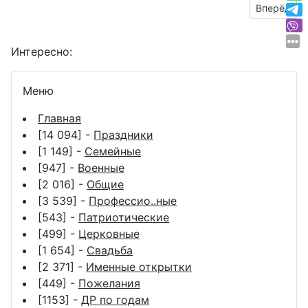
Следующий
Вперёд
Интересно:
Меню
Главная
[14 094] -
Праздники
[1 149] -
Семейные
[947] -
Военные
[2 016] -
Общие
[3 539] -
Профессио..ные
[543] -
Патриотические
[499] -
Церковные
[1 654] -
Свадьба
[2 371] -
Именные открытки
[449] -
Пожелания
[1153] -
ДР по годам