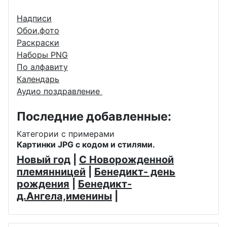
Надписи
Обои,фото
Раскраски
Наборы PNG
По алфавиту
Календарь
Аудио поздравление
Последние добавленные:
Категории с примерами
Картинки JPG с кодом и стилями.
Новый год
|
С Новорожденной
племянницей
|
Бенедикт- день
рождения
|
Бенедикт-
д.Ангела,именины
|