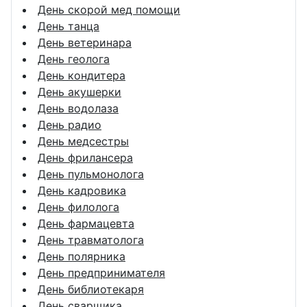
День скорой мед помощи
День танца
День ветеринара
День геолога
День кондитера
День акушерки
День водолаза
День радио
День медсестры
День фрилансера
День пульмонолога
День кадровика
День филолога
День фармацевта
День травматолога
День полярника
День предпринимателя
День библиотекаря
День сварщика