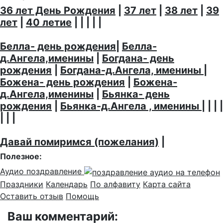
36 лет День Рождения
|
37 лет
|
38 лет
|
39
лет
|
40 летие
| | | | |
Белла- день рождения
|
Белла-
д.Ангела,именины
|
Богдана- день
рождения
|
Богдана-д.Ангела, именины
|
Божена- день рождения
|
Божена-
д.Ангела,именины
|
Бьянка- день
рождения
|
Бьянка-д.Ангела , именины
| | | |
| | |
Давай помиримся (пожелания)
|
Полезное:
Аудио поздравление
Праздники
Календарь
По алфавиту
Карта сайта
Оставить отзыв
Помощь
Ваш комментарий: