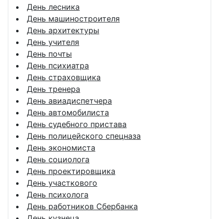
День лесника
День машиностроителя
День архитектуры
День учителя
День почты
День психиатра
День страховщика
День тренера
День авиадиспетчера
День автомобилиста
День судебного пристава
День полицейского спецназа
День экономиста
День социолога
День проектировщика
День участкового
День психолога
День работников Сбербанка
День кузнеца