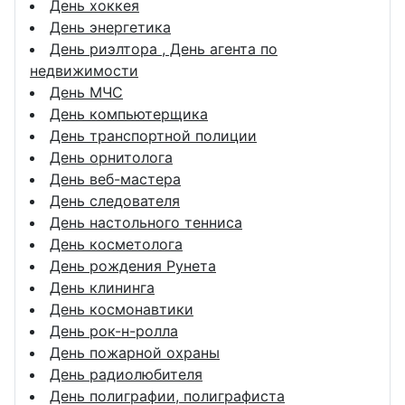
День хоккея
День энергетика
День риэлтора , День агента по
недвижимости
День МЧС
День компьютерщика
День транспортной полиции
День орнитолога
День веб-мастера
День следователя
День настольного тенниса
День косметолога
День рождения Рунета
День клининга
День космонавтики
День рок-н-ролла
День пожарной охраны
День радиолюбителя
День полиграфии, полиграфиста