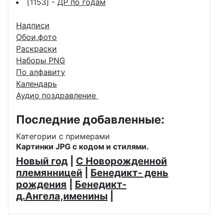
[1153] -
ДР по годам
Надписи
Обои,фото
Раскраски
Наборы PNG
По алфавиту
Календарь
Аудио поздравление
Последние добавленные:
Категории с примерами
Картинки JPG с кодом и стилями.
Новый год
|
С Новорожденной
племянницей
|
Бенедикт- день
рождения
|
Бенедикт-
д.Ангела,именины
|