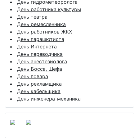
День гидрометеоролога
День работника культуры
День театра
День ремесленника
День работников ЖКХ
День парашютиста
День Интернета
День переводчика
День анестезиолога
День Босса, Шефа
День повара
День рекламщика
День кабельщика
День инженера-механика