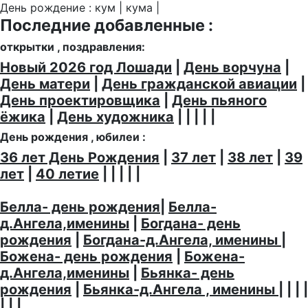
День рождение : кум | кума |
Последние добавленные :
открытки , поздравления:
Новый 2026 год Лошади
|
День ворчуна
|
День матери
|
День гражданской авиации
|
День проектировщика
|
День пьяного
ёжика
|
День художника
| | | | |
День рождения , юбилеи :
36 лет День Рождения
|
37 лет
|
38 лет
|
39
лет
|
40 летие
| | | | |
Белла- день рождения
|
Белла-
д.Ангела,именины
|
Богдана- день
рождения
|
Богдана-д.Ангела, именины
|
Божена- день рождения
|
Божена-
д.Ангела,именины
|
Бьянка- день
рождения
|
Бьянка-д.Ангела , именины
| | | |
| | |