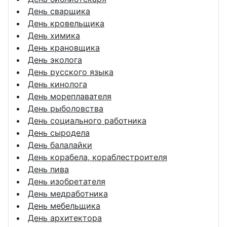
День сварщика
День кровельщика
День химика
День крановщика
День эколога
День русского языка
День кинолога
День мореплавателя
День рыболовства
День социального работника
День сыродела
День балалайки
День корабела, кораблестроителя
День пива
День изобретателя
День медработника
День мебельщика
День архитектора