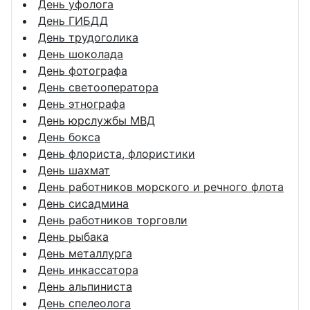
День уфолога
День ГИБДД
День трудоголика
День шоколада
День фотографа
День светооператора
День этнографа
День юрслужбы МВД
День бокса
День флориста, флористики
День шахмат
День работников морского и речного флота
День сисадмина
День работников торговли
День рыбака
День металлурга
День инкассатора
День альпиниста
День спелеолога