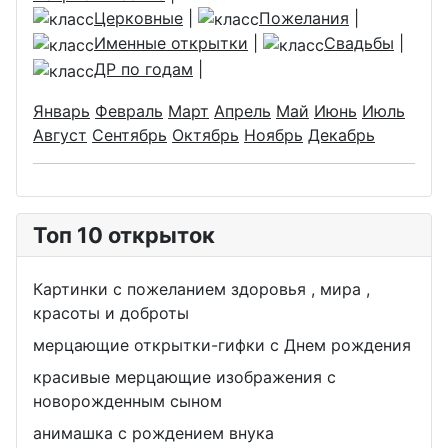
Церковные
|
Пожелания
|
Именные открытки
|
Свадьбы
|
ДР по годам
|
Январь
Февраль
Март
Апрель
Май
Июнь
Июль
Август
Сентябрь
Октябрь
Ноябрь
Декабрь
Топ 10 открыток
Картинки с пожеланием здоровья , мира ,
красоты и доброты
мерцающие открытки-гифки с Днем рождения
красивые мерцающие изображения с
новорожденным сыном
анимашка с рождением внука