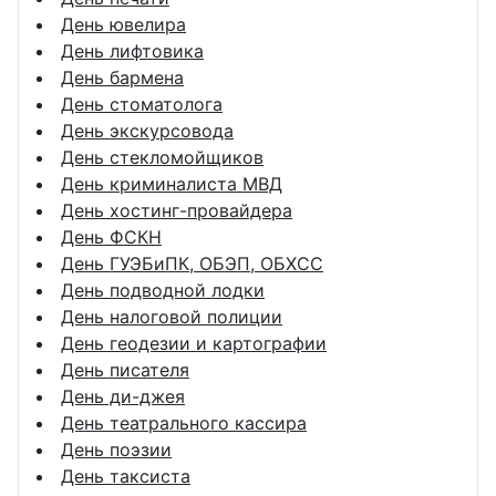
День ювелира
День лифтовика
День бармена
День стоматолога
День экскурсовода
День стекломойщиков
День криминалиста МВД
День хостинг-провайдера
День ФСКН
День ГУЭБиПК, ОБЭП, ОБХСС
День подводной лодки
День налоговой полиции
День геодезии и картографии
День писателя
День ди-джея
День театрального кассира
День поэзии
День таксиста