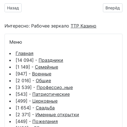
Предыдущий материал: Анимашка на день торговли
Следующий
Назад
Вперёд
Интересно:
Рабочее зеркало
ТТР Казино
Меню
Главная
[14 094] -
Праздники
[1 149] -
Семейные
[947] -
Военные
[2 016] -
Общие
[3 539] -
Профессио..ные
[543] -
Патриотические
[499] -
Церковные
[1 654] -
Свадьба
[2 371] -
Именные открытки
[449] -
Пожелания