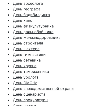
День археолога
День географа
День бодибилдинга
День кино
День физкультурника
День дальнобойщика
День железнодорожника
День строителя
День шахтера
День гимнастики
День сетевика
День крупье
День таможенника
День уролога
День ОМОНа
День вневедомственной охраны
День сценариста
День прокуратуры
День печати