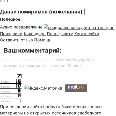
Давай помиримся (пожелания)
|
Полезное:
Аудио поздравление
Праздники
Календарь
По алфавиту
Карта сайта
Оставить отзыв
Помощь
Ваш комментарий:
Изменить, удалить
Система комментирования SigComments
коммент возможно в течении 15 мин
При создании сайта hoday.ru были использованы
материалы из открытых источников свободного