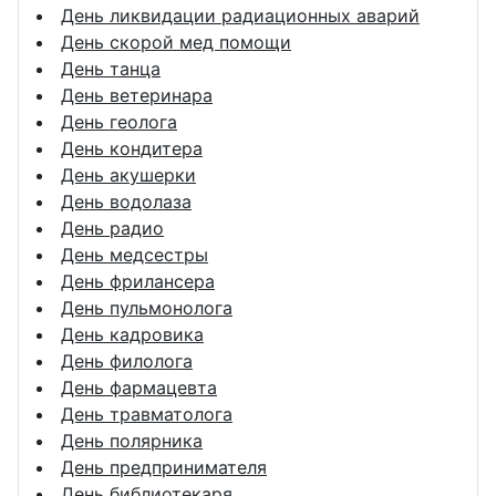
День ликвидации радиационных аварий
День скорой мед помощи
День танца
День ветеринара
День геолога
День кондитера
День акушерки
День водолаза
День радио
День медсестры
День фрилансера
День пульмонолога
День кадровика
День филолога
День фармацевта
День травматолога
День полярника
День предпринимателя
День библиотекаря