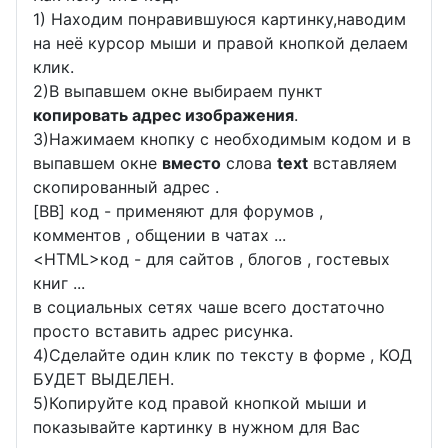
1) Находим понравившуюся картинку,наводим
на неё курсор мыши и правой кнопкой делаем
клик.
2)В выпавшем окне выбираем пункт
копировать адрес изображения
.
3)Нажимаем кнопку с необходимым кодом и в
выпавшем окне
вместо
слова
text
вставляем
скопированный адрес .
[BB] код - применяют для форумов ,
комментов , общении в чатах ...
<
HTML
>код - для сайтов , блогов , гостевых
книг ...
в социальных сетях чаше всего достаточно
просто вставить адрес рисунка.
4)Сделайте один клик по тексту в форме , КОД
БУДЕТ ВЫДЕЛЕН.
5)Копируйте код правой кнопкой мыши и
показывайте картинку в нужном для Вас