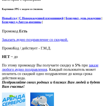
Картинки JPG с кодом и стилями.
Новый год
|
С Новорожденной племянницей
|
Бенедикт- день рождения
|
Бенедикт-д.Ангела,именины
|
Промокод
Есть
Заказать аудио поздравление со скидкой.
ПромоКод / действует - Г.М.Д.
НЕТ
~ до
По этому промокоду Вы получаете скидку в
5%
при
заказе
любого аудио поздравления
. Каждый пользователь может
оплатить со скидкой одно поздравление до конца срока
действия кода.
Поздравляйте своих родных и близких Вам людей и будет
Вам счастье!