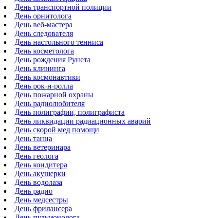
День транспортной полиции
День орнитолога
День веб-мастера
День следователя
День настольного тенниса
День косметолога
День рождения Рунета
День клининга
День космонавтики
День рок-н-ролла
День пожарной охраны
День радиолюбителя
День полиграфии, полиграфиста
День ликвидации радиационных аварий
День скорой мед помощи
День танца
День ветеринара
День геолога
День кондитера
День акушерки
День водолаза
День радио
День медсестры
День фрилансера
День пульмонолога