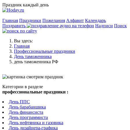
Праздник каждый день
Главная
Праздники
Пожелания
Алфавит
Календарь
Поздравить
Надписи
Поиск
Вы здесь:
Главная
Профессиональные праздники
День таможенника
день таможенника РФ
Категории в разделе
профессиональные праздники :
День ППС
День барабанщика
День финансиста
День программиста
День нефтяника и газовика
День дизайнера-графика