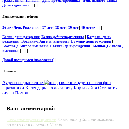
гражданской авиации
|
День проектировщика
|
День пьяного ёжика
|
День художника
| | | | |
День рождения , юбилеи :
36 лет День Рождения
|
37 лет
|
38 лет
|
39 лет
|
40 летие
| | | | |
Белла- день рождения
|
Белла-д.Ангела,именины
|
Богдана- день
рождения
|
Богдана-д.Ангела, именины
|
Божена- день рождения
|
Божена-д.Ангела,именины
|
Бьянка- день рождения
|
Бьянка-д.Ангела ,
именины
| | | | | | |
Давай помиримся (пожелания)
|
Полезное:
Аудио поздравление
Праздники
Календарь
По алфавиту
Карта сайта
Оставить
отзыв
Помощь
Ваш комментарий:
Изменить, удалить коммент
Система комментирования SigComments
возможно в течении 15 мин