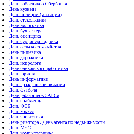
День работников Сбербанка
День кузнеца
День полиции (милиции)
День стекольщика
День налоговика
День бухгалтера
День оценщика
День сурдопереводчика
День сельского хозяйства
День пищевика
День дорожника
День невролога
День банковского работника
День юриста
День информатики
День гражданской авиации
День футбола
День работников ЗАГСа
День снабженца
День ФСБ
День хоккея
День энергетика
День риэлтора , День агента по недвижимости
День МЧС
День компьютерщика