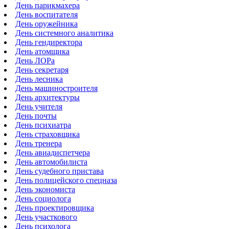
День парикмахера
День воспитателя
День оружейника
День системного аналитика
День гендиректора
День атомщика
День ЛОРа
День секретаря
День лесника
День машиностроителя
День архитектуры
День учителя
День почты
День психиатра
День страховщика
День тренера
День авиадиспетчера
День автомобилиста
День судебного пристава
День полицейского спецназа
День экономиста
День социолога
День проектировщика
День участкового
День психолога