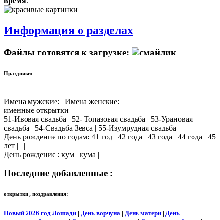
время
.
Информация о разделах
Файлы готовятся к загрузке:
Праздники:
Имена мужские: | Имена женские: |
именные открытки
51-Ивовая свадьба | 52- Топазовая свадьба | 53-Урановая
свадьба | 54-Свадьба Зевса | 55-Изумрудная свадьба |
День рождение по годам: 41 год | 42 года | 43 года | 44 года | 45
лет | | | |
День рождение : кум | кума |
Последние добавленные :
открытки , поздравления:
Новый 2026 год Лошади
|
День ворчуна
|
День матери
|
День