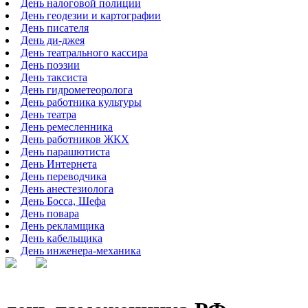
День налоговой полиции
День геодезии и картографии
День писателя
День ди-джея
День театрального кассира
День поэзии
День таксиста
День гидрометеоролога
День работника культуры
День театра
День ремесленника
День работников ЖКХ
День парашютиста
День Интернета
День переводчика
День анестезиолога
День Босса, Шефа
День повара
День рекламщика
День кабельщика
День инженера-механика