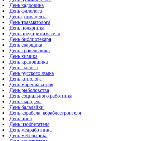
День кадровика
День филолога
День фармацевта
День травматолога
День полярника
День предпринимателя
День библиотекаря
День сварщика
День кровельщика
День химика
День крановщика
День эколога
День русского языка
День кинолога
День мореплавателя
День рыболовства
День социального работника
День сыродела
День балалайки
День корабела, кораблестроителя
День пива
День изобретателя
День медработника
День мебельщика