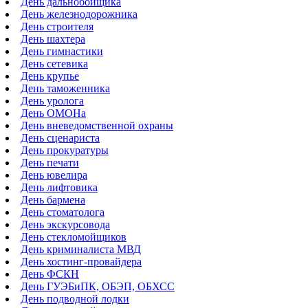
День дальнобойщика
День железнодорожника
День строителя
День шахтера
День гимнастики
День сетевика
День крупье
День таможенника
День уролога
День ОМОНа
День вневедомственной охраны
День сценариста
День прокуратуры
День печати
День ювелира
День лифтовика
День бармена
День стоматолога
День экскурсовода
День стекломойщиков
День криминалиста МВД
День хостинг-провайдера
День ФСКН
День ГУЭБиПК, ОБЭП, ОБХСС
День подводной лодки