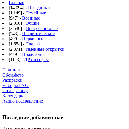
Главная
[14 094] -
Праздники
[1 149] -
Семейные
[947] -
Военные
[2 016] -
Общие
[3 539] -
Профессио..ные
[543] -
Патриотические
[499] -
Церковные
[1 654] -
Свадьба
[2 371] -
Именные открытки
[449] -
Пожелания
[1153] -
ДР по годам
Надписи
Обои,фото
Раскраски
Наборы PNG
По алфавиту
Календарь
Аудио поздравление
Последние добавленные:
Категории с примерами