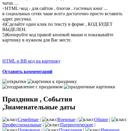
чатах ...
<
HTML
>код - для сайтов , блогов , гостевых книг ...
в социальных сетях чаше всего достаточно просто вставить
адрес рисунка.
4)Сделайте один клик по тексту в форме , КОД БУДЕТ
ВЫДЕЛЕН.
5)Копируйте код правой кнопкой мыши и показывайте
картинку в нужном для Вас месте.
HTML и BB код на картинку
Оставить комментарий
Праздники , События
,Знаменательные даты
Семейные
|
Военные
|
Общие
|
Профессиональные
|
Патриотические
|
Церковные
|
Пожелания
|
Именные