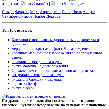
открытки
|
Свадьбы
|
ДР по годам
|
Январь
Февраль
Март
Апрель
Май
Июнь
Июль
Август
Сентябрь
Октябрь
Ноябрь
Декабрь
Топ 10 открыток
Картинки с пожеланием здоровья , мира , красоты и
доброты
мерцающие открытки-гифки с Днем рождения
красивые мерцающие изображения с новорожденным
сыном
анимашка с рождением внука
гифка мамочка , с днём рождения
С рождением сыночка - анимационная картинка
поздравить с рождением внука
гифка для бабушки и дедушки
картинка без фона
гифка внучок
Поздравить оригинально близкого человека , отправив
классное , шуточное поздравление
на телефон в назначенное