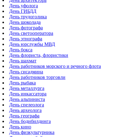
День архитектора
День уфолога
День ГИБДД
День трудоголика
День шоколада
День фотографа
День светооператора
День этнографа
День юрслужбы МВД
День бокса
День флориста, флористики
День шахмат
День работников морского и речного флота
День сисадмина
День работников торговли
День рыбака
День металлурга
День инкассатора
День альпиниста
День спелеолога
День археолога
День географа
День бодибилдинга
День кино
День физкультурника