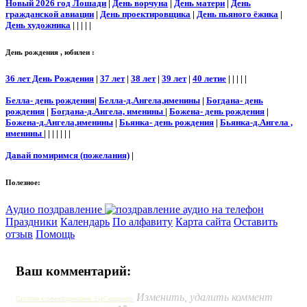
Новый 2026 год Лошади
|
День ворчуна
|
День матери
|
День
гражданской авиации
|
День проектировщика
|
День пьяного ёжика
|
День художника
| | | | |
День рождения , юбилеи :
36 лет День Рождения
|
37 лет
|
38 лет
|
39 лет
|
40 летие
| | | | |
Белла- день рождения
|
Белла-д.Ангела,именины
|
Богдана- день
рождения
|
Богдана-д.Ангела, именины
|
Божена- день рождения
|
Божена-д.Ангела,именины
|
Бьянка- день рождения
|
Бьянка-д.Ангела ,
именины
| | | | | | |
Давай помиримся (пожелания)
|
Полезное:
Аудио поздравление
Праздники
Календарь
По алфавиту
Карта сайта
Оставить
отзыв
Помощь
Ваш комментарий:
Изменить, удалить коммент
Система комментирования SigComments