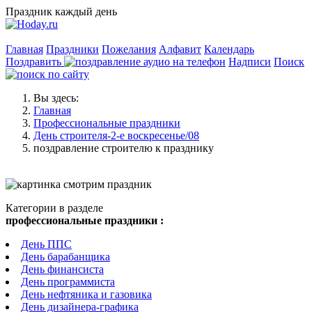
Праздник каждый день
Главная
Праздники
Пожелания
Алфавит
Календарь
Поздравить
Надписи
Поиск
Вы здесь:
Главная
Профессиональные праздники
День строителя-2-е воскресенье/08
поздравление строителю к празднику
Категории в разделе
профессиональные праздники :
День ППС
День барабанщика
День финансиста
День программиста
День нефтяника и газовика
День дизайнера-графика