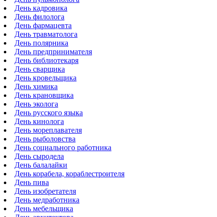
День кадровика
День филолога
День фармацевта
День травматолога
День полярника
День предпринимателя
День библиотекаря
День сварщика
День кровельщика
День химика
День крановщика
День эколога
День русского языка
День кинолога
День мореплавателя
День рыболовства
День социального работника
День сыродела
День балалайки
День корабела, кораблестроителя
День пива
День изобретателя
День медработника
День мебельщика