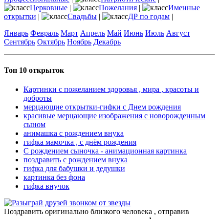
Церковные
|
Пожелания
|
Именные
открытки
|
Свадьбы
|
ДР по годам
|
Январь
Февраль
Март
Апрель
Май
Июнь
Июль
Август
Сентябрь
Октябрь
Ноябрь
Декабрь
Топ 10 открыток
Картинки с пожеланием здоровья , мира , красоты и
доброты
мерцающие открытки-гифки с Днем рождения
красивые мерцающие изображения с новорожденным
сыном
анимашка с рождением внука
гифка мамочка , с днём рождения
С рождением сыночка - анимационная картинка
поздравить с рождением внука
гифка для бабушки и дедушки
картинка без фона
гифка внучок
Поздравить оригинально близкого человека , отправив