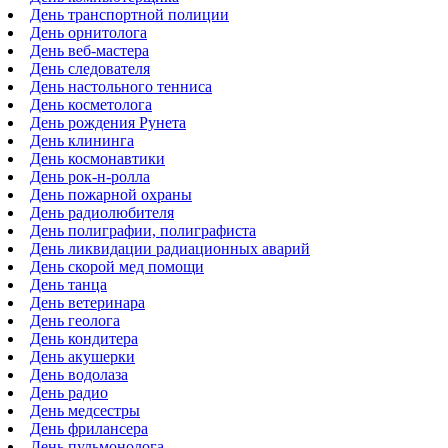
День транспортной полиции
День орнитолога
День веб-мастера
День следователя
День настольного тенниса
День косметолога
День рождения Рунета
День клининга
День космонавтики
День рок-н-ролла
День пожарной охраны
День радиолюбителя
День полиграфии, полиграфиста
День ликвидации радиационных аварий
День скорой мед помощи
День танца
День ветеринара
День геолога
День кондитера
День акушерки
День водолаза
День радио
День медсестры
День фрилансера
День пульмонолога