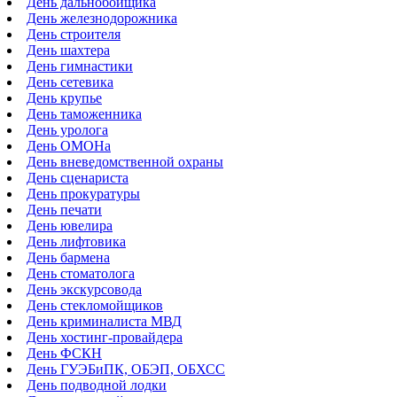
День дальнобойщика
День железнодорожника
День строителя
День шахтера
День гимнастики
День сетевика
День крупье
День таможенника
День уролога
День ОМОНа
День вневедомственной охраны
День сценариста
День прокуратуры
День печати
День ювелира
День лифтовика
День бармена
День стоматолога
День экскурсовода
День стекломойщиков
День криминалиста МВД
День хостинг-провайдера
День ФСКН
День ГУЭБиПК, ОБЭП, ОБХСС
День подводной лодки