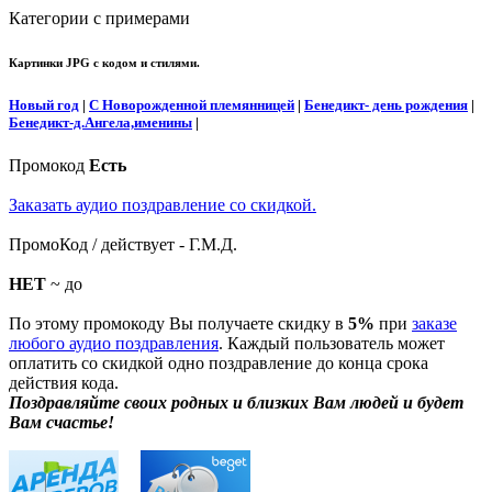
Категории с примерами
Картинки JPG с кодом и стилями.
Новый год
|
С Новорожденной племянницей
|
Бенедикт- день рождения
|
Бенедикт-д.Ангела,именины
|
Промокод
Есть
Заказать аудио поздравление со скидкой.
ПромоКод / действует - Г.М.Д.
НЕТ
~ до
По этому промокоду Вы получаете скидку в
5%
при
заказе
любого аудио поздравления
. Каждый пользователь может
оплатить со скидкой одно поздравление до конца срока
действия кода.
Поздравляйте своих родных и близких Вам людей и будет
Вам счастье!