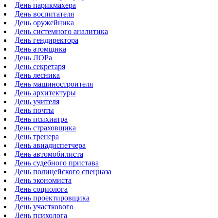
День парикмахера
День воспитателя
День оружейника
День системного аналитика
День гендиректора
День атомщика
День ЛОРа
День секретаря
День лесника
День машиностроителя
День архитектуры
День учителя
День почты
День психиатра
День страховщика
День тренера
День авиадиспетчера
День автомобилиста
День судебного пристава
День полицейского спецназа
День экономиста
День социолога
День проектировщика
День участкового
День психолога