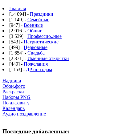
Главная
[14 094] -
Праздники
[1 149] -
Семейные
[947] -
Военные
[2 016] -
Общие
[3 539] -
Профессио..ные
[543] -
Патриотические
[499] -
Церковные
[1 654] -
Свадьба
[2 371] -
Именные открытки
[449] -
Пожелания
[1153] -
ДР по годам
Надписи
Обои,фото
Раскраски
Наборы PNG
По алфавиту
Календарь
Аудио поздравление
Последние добавленные: