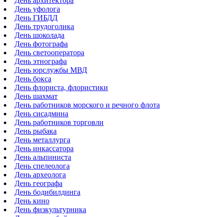
День архитектора
День уфолога
День ГИБДД
День трудоголика
День шоколада
День фотографа
День светооператора
День этнографа
День юрслужбы МВД
День бокса
День флориста, флористики
День шахмат
День работников морского и речного флота
День сисадмина
День работников торговли
День рыбака
День металлурга
День инкассатора
День альпиниста
День спелеолога
День археолога
День географа
День бодибилдинга
День кино
День физкультурника