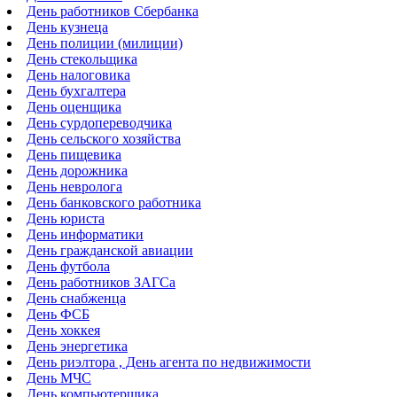
День работников Сбербанка
День кузнеца
День полиции (милиции)
День стекольщика
День налоговика
День бухгалтера
День оценщика
День сурдопереводчика
День сельского хозяйства
День пищевика
День дорожника
День невролога
День банковского работника
День юриста
День информатики
День гражданской авиации
День футбола
День работников ЗАГСа
День снабженца
День ФСБ
День хоккея
День энергетика
День риэлтора , День агента по недвижимости
День МЧС
День компьютерщика