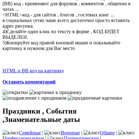
[BB] код - применяют для форумов , комментов , общении в
чатах ...
<
HTML
>код - для сайтов , блогов , гостевых книг ...
в социальных сетях чаше всего достаточно просто вставить
адрес рисунка.
4)Сделайте один клик по тексту в форме , КОД БУДЕТ
ВЫДЕЛЕН.
5)Копируйте код правой кнопкой мыши и показывайте
картинку в нужном для Вас месте.
HTML и BB код на картинку
Оставить комментарий
Праздники , События
,Знаменательные даты
Семейные
|
Военные
|
Общие
|
Профессиональные
|
Патриотические
|