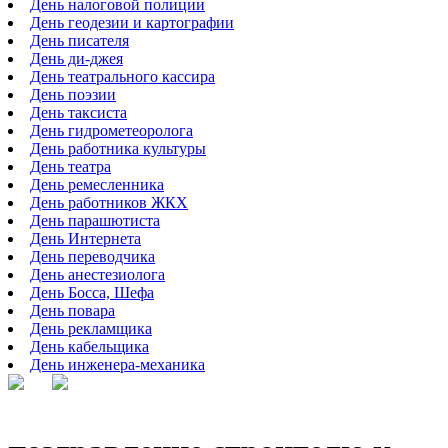
День налоговой полиции
День геодезии и картографии
День писателя
День ди-джея
День театрального кассира
День поэзии
День таксиста
День гидрометеоролога
День работника культуры
День театра
День ремесленника
День работников ЖКХ
День парашютиста
День Интернета
День переводчика
День анестезиолога
День Босса, Шефа
День повара
День рекламщика
День кабельщика
День инженера-механика