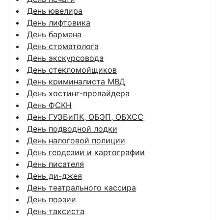
День ювелира
День лифтовика
День бармена
День стоматолога
День экскурсовода
День стекломойщиков
День криминалиста МВД
День хостинг-провайдера
День ФСКН
День ГУЭБиПК, ОБЭП, ОБХСС
День подводной лодки
День налоговой полиции
День геодезии и картографии
День писателя
День ди-джея
День театрального кассира
День поэзии
День таксиста