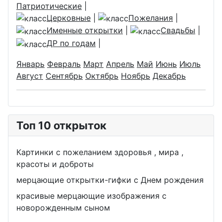
Патриотические
|
Церковные
|
Пожелания
|
Именные открытки
|
Свадьбы
|
ДР по годам
|
Январь
Февраль
Март
Апрель
Май
Июнь
Июль
Август
Сентябрь
Октябрь
Ноябрь
Декабрь
Топ 10 открыток
Картинки с пожеланием здоровья , мира ,
красоты и доброты
мерцающие открытки-гифки с Днем рождения
красивые мерцающие изображения с
новорожденным сыном