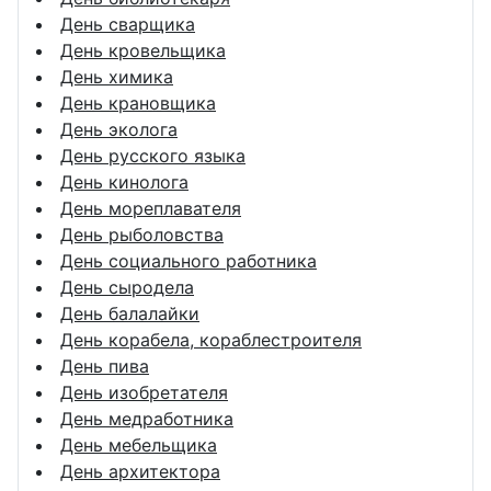
День сварщика
День кровельщика
День химика
День крановщика
День эколога
День русского языка
День кинолога
День мореплавателя
День рыболовства
День социального работника
День сыродела
День балалайки
День корабела, кораблестроителя
День пива
День изобретателя
День медработника
День мебельщика
День архитектора