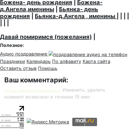
Божена- день рождения
|
Божена-
д.Ангела,именины
|
Бьянка- день
рождения
|
Бьянка-д.Ангела , именины
| | | |
| | |
Давай помиримся (пожелания)
|
Полезное:
Аудио поздравление
Праздники
Календарь
По алфавиту
Карта сайта
Оставить отзыв
Помощь
Ваш комментарий:
Изменить, удалить
Система комментирования SigComments
коммент возможно в течении 15 мин