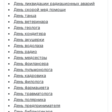
День ликвидации радиационных аварий
День скорой мед помощи
День танца
День ветеринара
День геолога
День кондитера
День акушерки
День водолаза
День радио
День медсестры
День фрилансера
День пульмонолога
День кадровика
День филолога
День фармацевта
День травматолога
День полярника
День предпринимателя
День библиотекаря