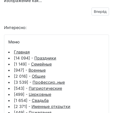
изображение как...
Следующий
Вперёд
Интересно:
Меню
Главная
[14 094] -
Праздники
[1 149] -
Семейные
[947] -
Военные
[2 016] -
Общие
[3 539] -
Профессио..ные
[543] -
Патриотические
[499] -
Церковные
[1 654] -
Свадьба
[2 371] -
Именные открытки
[449] -
Пожелания