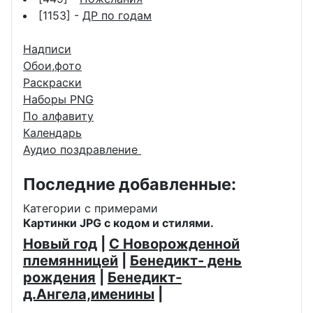
[1153] -
ДР по годам
Надписи
Обои,фото
Раскраски
Наборы PNG
По алфавиту
Календарь
Аудио поздравление
Последние добавленные:
Категории с примерами
Картинки JPG с кодом и стилями.
Новый год
|
С Новорожденной
племянницей
|
Бенедикт- день
рождения
|
Бенедикт-
д.Ангела,именины
|