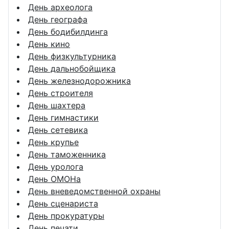
День археолога
День географа
День бодибилдинга
День кино
День физкультурника
День дальнобойщика
День железнодорожника
День строителя
День шахтера
День гимнастики
День сетевика
День крупье
День таможенника
День уролога
День ОМОНа
День вневедомственной охраны
День сценариста
День прокуратуры
День печати