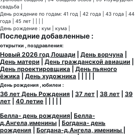
свадьба |
День рождение по годам: 41 год | 42 года | 43 года | 44
года | 45 лет | | | |
День рождение : кум | кума |
Последние добавленные :
открытки , поздравления:
Новый 2026 год Лошади
|
День ворчуна
|
День матери
|
День гражданской авиации
|
День проектировщика
|
День пьяного
ёжика
|
День художника
| | | | |
День рождения , юбилеи :
36 лет День Рождения
|
37 лет
|
38 лет
|
39
лет
|
40 летие
| | | | |
Белла- день рождения
|
Белла-
д.Ангела,именины
|
Богдана- день
рождения
|
Богдана-д.Ангела, именины
|