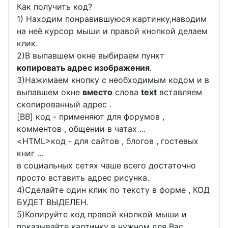
Как получить код?
1) Находим понравившуюся картинку,наводим
на неё курсор мыши и правой кнопкой делаем
клик.
2)В выпавшем окне выбираем пункт
копировать адрес изображения
.
3)Нажимаем кнопку с необходимым кодом и в
выпавшем окне
вместо
слова
text
вставляем
скопированный адрес .
[BB] код - применяют для форумов ,
комментов , общении в чатах ...
<
HTML
>код - для сайтов , блогов , гостевых
книг ...
в социальных сетях чаше всего достаточно
просто вставить адрес рисунка.
4)Сделайте один клик по тексту в форме , КОД
БУДЕТ ВЫДЕЛЕН.
5)Копируйте код правой кнопкой мыши и
показывайте картинку в нужном для Вас