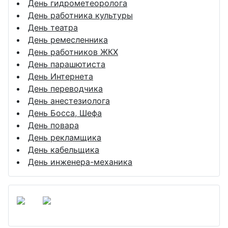
День гидрометеоролога
День работника культуры
День театра
День ремесленника
День работников ЖКХ
День парашютиста
День Интернета
День переводчика
День анестезиолога
День Босса, Шефа
День повара
День рекламщика
День кабельщика
День инженера-механика