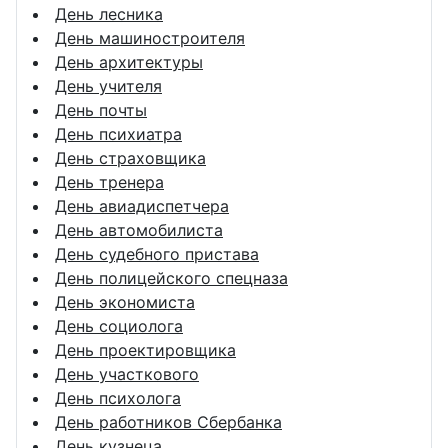
День лесника
День машиностроителя
День архитектуры
День учителя
День почты
День психиатра
День страховщика
День тренера
День авиадиспетчера
День автомобилиста
День судебного пристава
День полицейского спецназа
День экономиста
День социолога
День проектировщика
День участкового
День психолога
День работников Сбербанка
День кузнеца