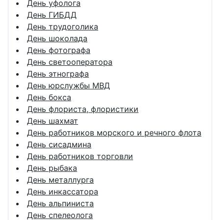
День уфолога
День ГИБДД
День трудоголика
День шоколада
День фотографа
День светооператора
День этнографа
День юрслужбы МВД
День бокса
День флориста, флористики
День шахмат
День работников морского и речного флота
День сисадмина
День работников торговли
День рыбака
День металлурга
День инкассатора
День альпиниста
День спелеолога