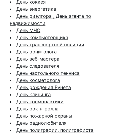
День хоккея
День энергетика
День риэлтора , День агента по
недвижимости
День МЧС
День компьютерщика
День транспортной полиции
День орнитолога
День веб-мастера
День следователя
День настольного тенниса
День косметолога
День рождения Рунета
День клининга
День космонавтики
День рок-н-ролла
День пожарной охраны
День радиолюбителя
День полиграфии, полиграфиста