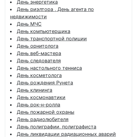
День энергетика
День риэлтора , День агента по
недвижимости
День МЧС
День компьютерщика
День транспортной полиции
День орнитолога
День веб-мастера
День следователя
День настольного тенниса
День косметолога
День рождения Рунета
День клининга
День космонавтики
День рок-н-ролла
День пожарной охраны
День радиолюбителя
День полиграфии, полиграфиста
День ликвидации радиационных аварий