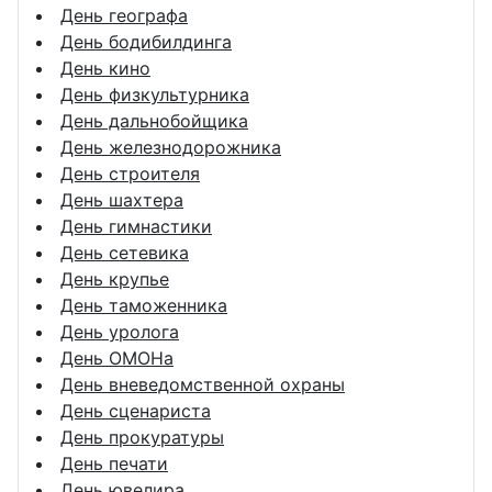
День географа
День бодибилдинга
День кино
День физкультурника
День дальнобойщика
День железнодорожника
День строителя
День шахтера
День гимнастики
День сетевика
День крупье
День таможенника
День уролога
День ОМОНа
День вневедомственной охраны
День сценариста
День прокуратуры
День печати
День ювелира