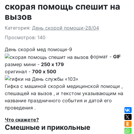
скорая помощь спешит на
вызов
Подробности
Категория:
День скорой помощи-28/04
Просмотров: 140
День скорой мед помощи-9
формат -
GIF
размер мини -
250 x 179
оригинал -
700 x 500
Гифка с машиной скорой медицинской помощи ,
спешащей на вызов , и текстом указывающим на
название праздничного события и датой его
проведения .
Что скажете?
Смешные и прикольные