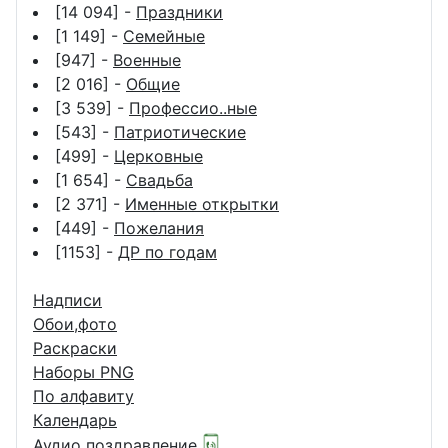
[14 094] -
Праздники
[1 149] -
Семейные
[947] -
Военные
[2 016] -
Общие
[3 539] -
Профессио..ные
[543] -
Патриотические
[499] -
Церковные
[1 654] -
Свадьба
[2 371] -
Именные открытки
[449] -
Пожелания
[1153] -
ДР по годам
Надписи
Обои,фото
Раскраски
Наборы PNG
По алфавиту
Календарь
Аудио поздравление