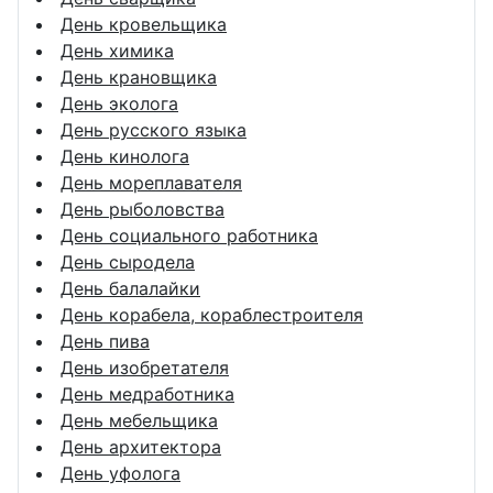
День кровельщика
День химика
День крановщика
День эколога
День русского языка
День кинолога
День мореплавателя
День рыболовства
День социального работника
День сыродела
День балалайки
День корабела, кораблестроителя
День пива
День изобретателя
День медработника
День мебельщика
День архитектора
День уфолога