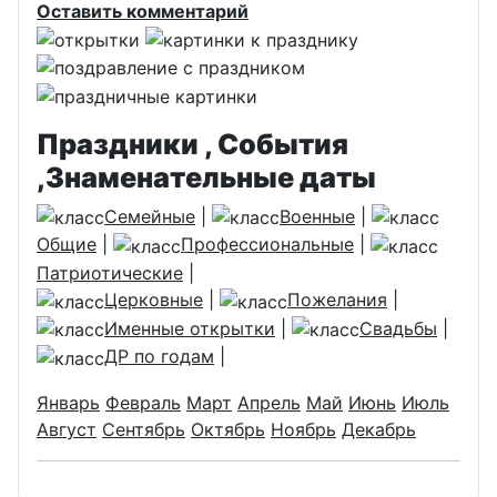
Оставить комментарий
Праздники , События
,Знаменательные даты
Семейные
|
Военные
|
Общие
|
Профессиональные
|
Патриотические
|
Церковные
|
Пожелания
|
Именные открытки
|
Свадьбы
|
ДР по годам
|
Январь
Февраль
Март
Апрель
Май
Июнь
Июль
Август
Сентябрь
Октябрь
Ноябрь
Декабрь