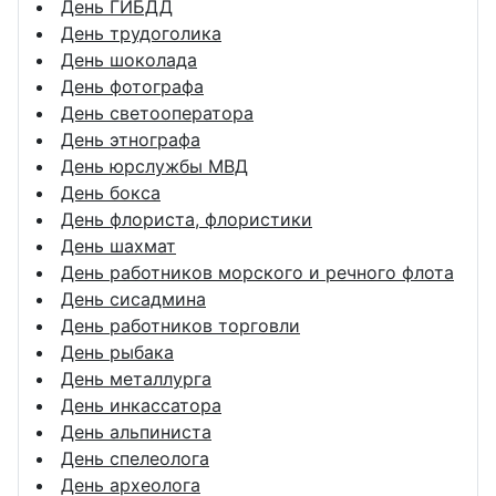
День ГИБДД
День трудоголика
День шоколада
День фотографа
День светооператора
День этнографа
День юрслужбы МВД
День бокса
День флориста, флористики
День шахмат
День работников морского и речного флота
День сисадмина
День работников торговли
День рыбака
День металлурга
День инкассатора
День альпиниста
День спелеолога
День археолога