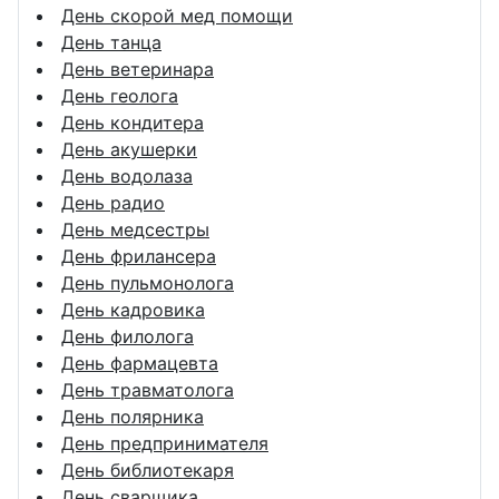
День скорой мед помощи
День танца
День ветеринара
День геолога
День кондитера
День акушерки
День водолаза
День радио
День медсестры
День фрилансера
День пульмонолога
День кадровика
День филолога
День фармацевта
День травматолога
День полярника
День предпринимателя
День библиотекаря
День сварщика