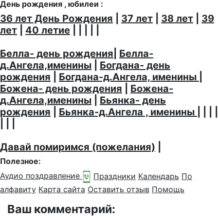
День рождения , юбилеи :
36 лет День Рождения
|
37 лет
|
38 лет
|
39
лет
|
40 летие
| | | | |
Белла- день рождения
|
Белла-
д.Ангела,именины
|
Богдана- день
рождения
|
Богдана-д.Ангела, именины
|
Божена- день рождения
|
Божена-
д.Ангела,именины
|
Бьянка- день
рождения
|
Бьянка-д.Ангела , именины
| | | |
| | |
Давай помиримся (пожелания)
|
Полезное:
Аудио поздравление
Праздники
Календарь
По
алфавиту
Карта сайта
Оставить отзыв
Помощь
Ваш комментарий: