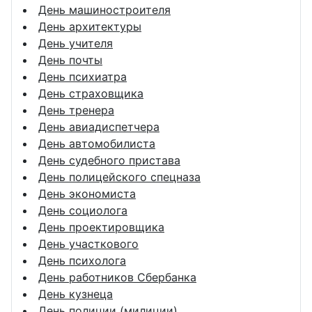
День машиностроителя
День архитектуры
День учителя
День почты
День психиатра
День страховщика
День тренера
День авиадиспетчера
День автомобилиста
День судебного пристава
День полицейского спецназа
День экономиста
День социолога
День проектировщика
День участкового
День психолога
День работников Сбербанка
День кузнеца
День полиции (милиции)