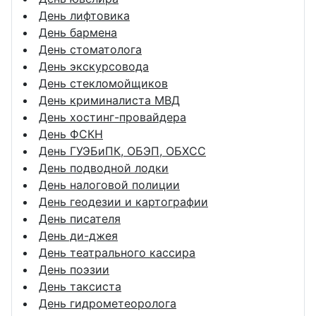
День лифтовика
День бармена
День стоматолога
День экскурсовода
День стекломойщиков
День криминалиста МВД
День хостинг-провайдера
День ФСКН
День ГУЭБиПК, ОБЭП, ОБХСС
День подводной лодки
День налоговой полиции
День геодезии и картографии
День писателя
День ди-джея
День театрального кассира
День поэзии
День таксиста
День гидрометеоролога