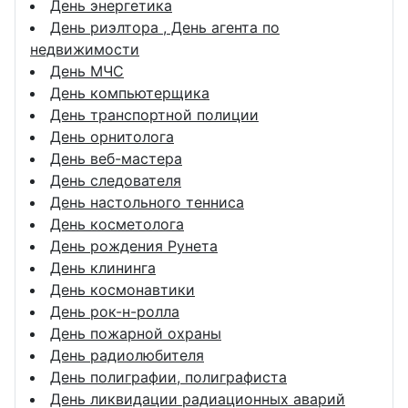
День энергетика
День риэлтора , День агента по
недвижимости
День МЧС
День компьютерщика
День транспортной полиции
День орнитолога
День веб-мастера
День следователя
День настольного тенниса
День косметолога
День рождения Рунета
День клининга
День космонавтики
День рок-н-ролла
День пожарной охраны
День радиолюбителя
День полиграфии, полиграфиста
День ликвидации радиационных аварий