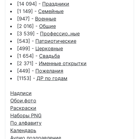
[14 094] -
Праздники
[1 149] -
Семейные
[947] -
Военные
[2 016] -
Общие
[3 539] -
Профессио..ные
[543] -
Патриотические
[499] -
Церковные
[1 654] -
Свадьба
[2 371] -
Именные открытки
[449] -
Пожелания
[1153] -
ДР по годам
Надписи
Обои,фото
Раскраски
Наборы PNG
По алфавиту
Календарь
Аудио поздравление