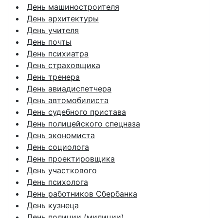
День машиностроителя
День архитектуры
День учителя
День почты
День психиатра
День страховщика
День тренера
День авиадиспетчера
День автомобилиста
День судебного пристава
День полицейского спецназа
День экономиста
День социолога
День проектировщика
День участкового
День психолога
День работников Сбербанка
День кузнеца
День полиции (милиции)