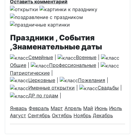
Оставить комментарий
Праздники , События
,Знаменательные даты
Семейные
|
Военные
|
Общие
|
Профессиональные
|
Патриотические
|
Церковные
|
Пожелания
|
Именные открытки
|
Свадьбы
|
ДР по годам
|
Январь
Февраль
Март
Апрель
Май
Июнь
Июль
Август
Сентябрь
Октябрь
Ноябрь
Декабрь