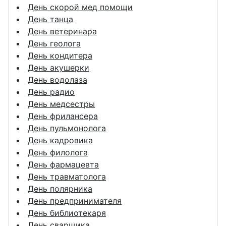
День скорой мед помощи
День танца
День ветеринара
День геолога
День кондитера
День акушерки
День водолаза
День радио
День медсестры
День фрилансера
День пульмонолога
День кадровика
День филолога
День фармацевта
День травматолога
День полярника
День предпринимателя
День библиотекаря
День сварщика