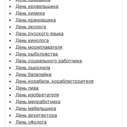
День кровельщика
День химика
День крановщика
День эколога
День русского языка
День кинолога
День мореплавателя
День рыболовства
День социального работника
День сыродела
День балалайки
День корабела, кораблестроителя
День пива
День изобретателя
День медработника
День мебельщика
День архитектора
День уфолога