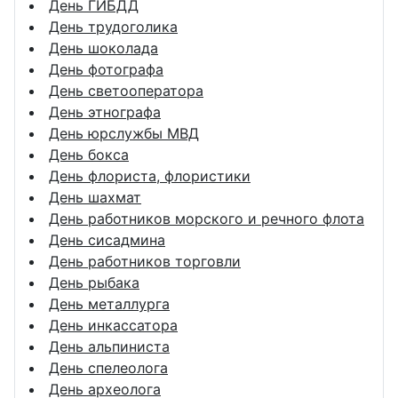
День ГИБДД
День трудоголика
День шоколада
День фотографа
День светооператора
День этнографа
День юрслужбы МВД
День бокса
День флориста, флористики
День шахмат
День работников морского и речного флота
День сисадмина
День работников торговли
День рыбака
День металлурга
День инкассатора
День альпиниста
День спелеолога
День археолога