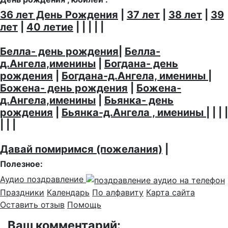
36 лет День Рождения
|
37 лет
|
38 лет
|
39
лет
|
40 летие
| | | | |
Белла- день рождения
|
Белла-
д.Ангела,именины
|
Богдана- день
рождения
|
Богдана-д.Ангела, именины
|
Божена- день рождения
|
Божена-
д.Ангела,именины
|
Бьянка- день
рождения
|
Бьянка-д.Ангела , именины
| | | |
| | |
Давай помиримся (пожелания)
|
Полезное:
Аудио поздравление
Праздники
Календарь
По алфавиту
Карта сайта
Оставить отзыв
Помощь
Ваш комментарий: