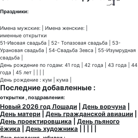
Праздники:
Имена мужские: | Имена женские: |
именные открытки
51-Ивовая свадьба | 52- Топазовая свадьба | 53-
Урановая свадьба | 54-Свадьба Зевса | 55-Изумрудная
свадьба |
День рождение по годам: 41 год | 42 года | 43 года | 44
года | 45 лет | | | |
День рождение : кум | кума |
Последние добавленные :
открытки , поздравления:
Новый 2026 год Лошади
|
День ворчуна
|
День матери
|
День гражданской авиации
|
День проектировщика
|
День пьяного
ёжика
|
День художника
| | | | |
День рождения , юбилеи :