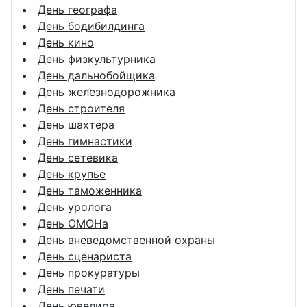
День географа
День бодибилдинга
День кино
День физкультурника
День дальнобойщика
День железнодорожника
День строителя
День шахтера
День гимнастики
День сетевика
День крупье
День таможенника
День уролога
День ОМОНа
День вневедомственной охраны
День сценариста
День прокуратуры
День печати
День ювелира