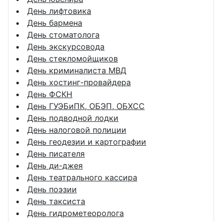
День лифтовика
День бармена
День стоматолога
День экскурсовода
День стекломойщиков
День криминалиста МВД
День хостинг-провайдера
День ФСКН
День ГУЭБиПК, ОБЭП, ОБХСС
День подводной лодки
День налоговой полиции
День геодезии и картографии
День писателя
День ди-джея
День театрального кассира
День поэзии
День таксиста
День гидрометеоролога