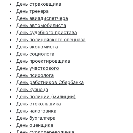
День страховщика
День тренера
День авиадиспетчера
День автомобилиста
День судебного пристава
День полицейского спецназа
День экономиста
День социолога
День проектировщика
День участкового
День психолога
День работников Сбербанка
День кузнеца
День полиции (милиции)
День стекольщика
День налоговика
День бухгалтера
День оценщика
День сурдопереводчика