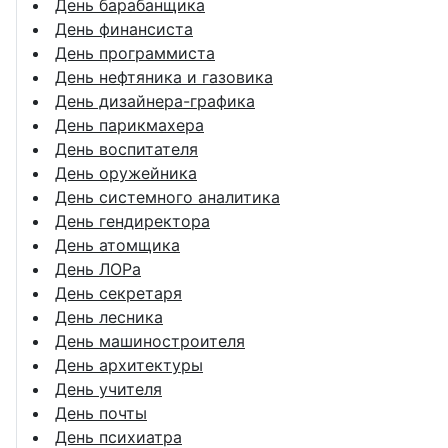
День барабанщика
День финансиста
День программиста
День нефтяника и газовика
День дизайнера-графика
День парикмахера
День воспитателя
День оружейника
День системного аналитика
День гендиректора
День атомщика
День ЛОРа
День секретаря
День лесника
День машиностроителя
День архитектуры
День учителя
День почты
День психиатра