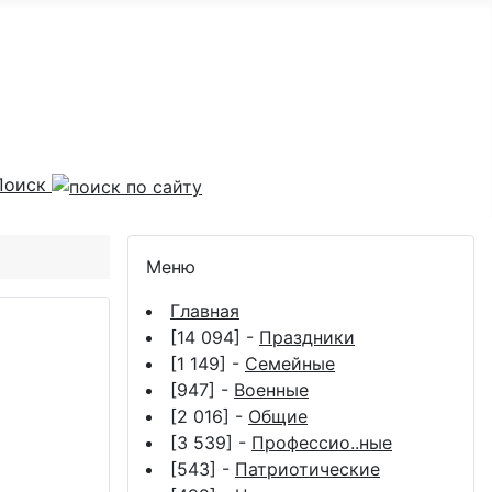
Поиск
Меню
Главная
[14 094] -
Праздники
[1 149] -
Семейные
[947] -
Военные
[2 016] -
Общие
[3 539] -
Профессио..ные
[543] -
Патриотические