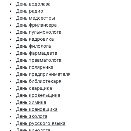
День водолаза
День радио
День медсестры
День фрилансера
День пульмонолога
День кадровика
День филолога
День фармацевта
День травматолога
День полярника
День предпринимателя
День библиотекаря
День сварщика
День кровельщика
День химика
День крановщика
День эколога
День русского языка
День кинолога