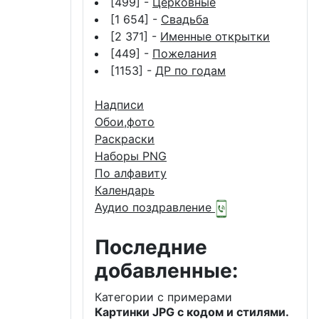
[499] -
Церковные
[1 654] -
Свадьба
[2 371] -
Именные открытки
[449] -
Пожелания
[1153] -
ДР по годам
Надписи
Обои,фото
Раскраски
Наборы PNG
По алфавиту
Календарь
Аудио поздравление
Последние
добавленные:
Категории с примерами
Картинки JPG с кодом и стилями.