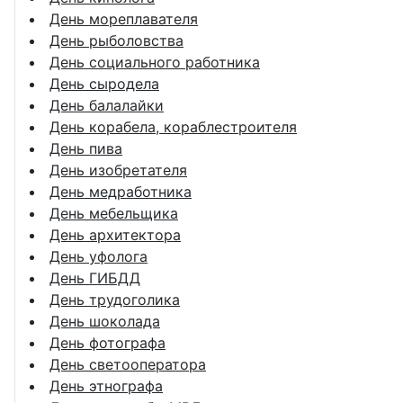
День мореплавателя
День рыболовства
День социального работника
День сыродела
День балалайки
День корабела, кораблестроителя
День пива
День изобретателя
День медработника
День мебельщика
День архитектора
День уфолога
День ГИБДД
День трудоголика
День шоколада
День фотографа
День светооператора
День этнографа