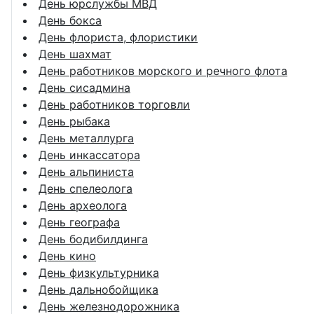
День юрслужбы МВД
День бокса
День флориста, флористики
День шахмат
День работников морского и речного флота
День сисадмина
День работников торговли
День рыбака
День металлурга
День инкассатора
День альпиниста
День спелеолога
День археолога
День географа
День бодибилдинга
День кино
День физкультурника
День дальнобойщика
День железнодорожника