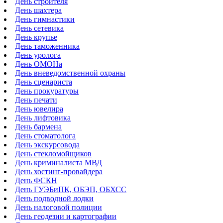
День строителя
День шахтера
День гимнастики
День сетевика
День крупье
День таможенника
День уролога
День ОМОНа
День вневедомственной охраны
День сценариста
День прокуратуры
День печати
День ювелира
День лифтовика
День бармена
День стоматолога
День экскурсовода
День стекломойщиков
День криминалиста МВД
День хостинг-провайдера
День ФСКН
День ГУЭБиПК, ОБЭП, ОБХСС
День подводной лодки
День налоговой полиции
День геодезии и картографии