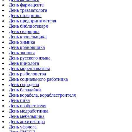
День фармацевта
День травматолога
День полярника
День предпринимателя
День библиотекаря
День сварщика
День кровельщика
День химика
День крановщика
День эколога
День русского языка
День кинолога
День мореплавателя
День рыболовства
День социального работника
День сыродела
День балалайки
День корабела, кораблестроителя
День пива
День изобретателя
День медработника
День мебельщика
День архитектора
День уфолога