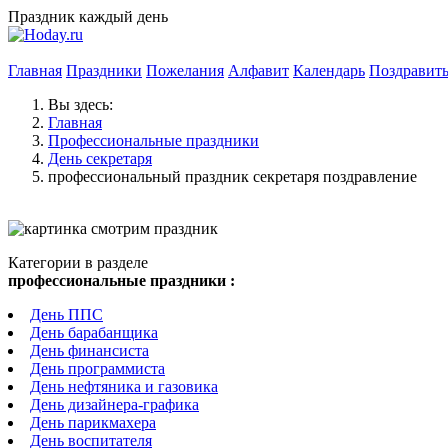
Праздник каждый день
Главная
Праздники
Пожелания
Алфавит
Календарь
Поздравит
Вы здесь:
Главная
Профессиональные праздники
День секретаря
профессиональный праздник секретаря поздравление
Категории в разделе
профессиональные праздники :
День ППС
День барабанщика
День финансиста
День программиста
День нефтяника и газовика
День дизайнера-графика
День парикмахера
День воспитателя