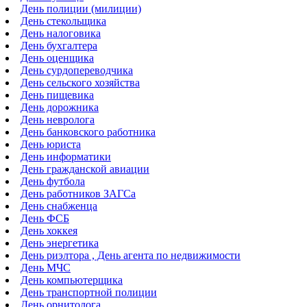
День полиции (милиции)
День стекольщика
День налоговика
День бухгалтера
День оценщика
День сурдопереводчика
День сельского хозяйства
День пищевика
День дорожника
День невролога
День банковского работника
День юриста
День информатики
День гражданской авиации
День футбола
День работников ЗАГСа
День снабженца
День ФСБ
День хоккея
День энергетика
День риэлтора , День агента по недвижимости
День МЧС
День компьютерщика
День транспортной полиции
День орнитолога