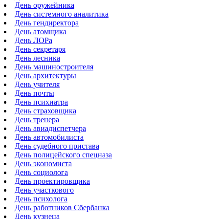
День оружейника
День системного аналитика
День гендиректора
День атомщика
День ЛОРа
День секретаря
День лесника
День машиностроителя
День архитектуры
День учителя
День почты
День психиатра
День страховщика
День тренера
День авиадиспетчера
День автомобилиста
День судебного пристава
День полицейского спецназа
День экономиста
День социолога
День проектировщика
День участкового
День психолога
День работников Сбербанка
День кузнеца