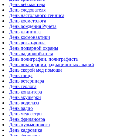
День веб-мастера
День следователя
День настольного тенниса
День косметолога
День рождения Рунета
День клининга
День космонавтики
День рок-н-ролла
День пожарной охраны
День радиолюбителя
День полиграфии, полиграфиста
День ликвидации радиационных аварий
День скорой мед помощи
День танца
День ветеринара
День геолога
День кондитера
День акушерки
День водолаза
День радио
День медсестры
День фрилансера
День пульмонолога
День кадровика
День филолога