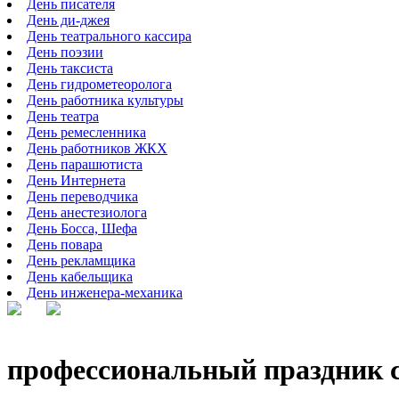
День писателя
День ди-джея
День театрального кассира
День поэзии
День таксиста
День гидрометеоролога
День работника культуры
День театра
День ремесленника
День работников ЖКХ
День парашютиста
День Интернета
День переводчика
День анестезиолога
День Босса, Шефа
День повара
День рекламщика
День кабельщика
День инженера-механика
профессиональный праздник с