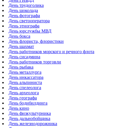
День ГИБДД
День трудоголика
День шоколада
День фотографа
День светооператора
День этнографа
День юрслужбы МВД
День бокса
День флориста, флористики
День шахмат
День работников морского и речного флота
День сисадмина
День работников торговли
День рыбака
День металлурга
День инкассатора
День альпиниста
День спелеолога
День археолога
День географа
День бодибилдинга
День кино
День физкультурника
День дальнобойщика
День железнодорожника