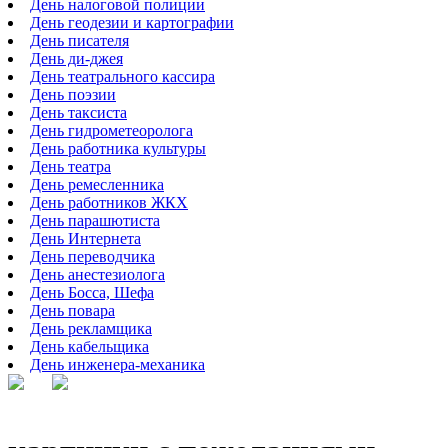
День налоговой полиции
День геодезии и картографии
День писателя
День ди-джея
День театрального кассира
День поэзии
День таксиста
День гидрометеоролога
День работника культуры
День театра
День ремесленника
День работников ЖКХ
День парашютиста
День Интернета
День переводчика
День анестезиолога
День Босса, Шефа
День повара
День рекламщика
День кабельщика
День инженера-механика