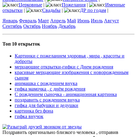
Церковные
|
Пожелания
|
Именные
открытки
|
Свадьбы
|
ДР по годам
|
Январь
Февраль
Март
Апрель
Май
Июнь
Июль
Август
Сентябрь
Октябрь
Ноябрь
Декабрь
Топ 10 открыток
Картинки с пожеланием здоровья , мира , красоты и
доброты
мерцающие открытки-гифки с Днем рождения
красивые мерцающие изображения с новорожденным
сыном
анимашка с рождением внука
гифка мамочка , с днём рождения
С рождением сыночка - анимационная картинка
поздравить с рождением внука
гифка для бабушки и дедушки
картинка без фона
гифка внучок
Поздравить оригинально близкого человека , отправив