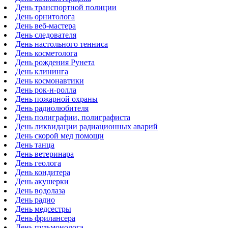
День транспортной полиции
День орнитолога
День веб-мастера
День следователя
День настольного тенниса
День косметолога
День рождения Рунета
День клининга
День космонавтики
День рок-н-ролла
День пожарной охраны
День радиолюбителя
День полиграфии, полиграфиста
День ликвидации радиационных аварий
День скорой мед помощи
День танца
День ветеринара
День геолога
День кондитера
День акушерки
День водолаза
День радио
День медсестры
День фрилансера
День пульмонолога