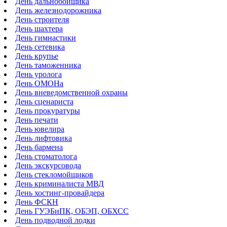
День дальнобойщика
День железнодорожника
День строителя
День шахтера
День гимнастики
День сетевика
День крупье
День таможенника
День уролога
День ОМОНа
День вневедомственной охраны
День сценариста
День прокуратуры
День печати
День ювелира
День лифтовика
День бармена
День стоматолога
День экскурсовода
День стекломойщиков
День криминалиста МВД
День хостинг-провайдера
День ФСКН
День ГУЭБиПК, ОБЭП, ОБХСС
День подводной лодки