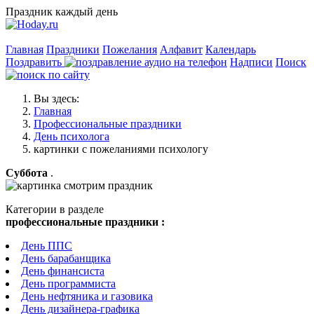
Праздник каждый день
Главная
Праздники
Пожелания
Алфавит
Календарь
Поздравить
Надписи
Поиск
Вы здесь:
Главная
Профессиональные праздники
День психолога
картинки с пожеланиями психологу
Суббота
.
Категории в разделе
профессиональные праздники :
День ППС
День барабанщика
День финансиста
День программиста
День нефтяника и газовика
День дизайнера-графика