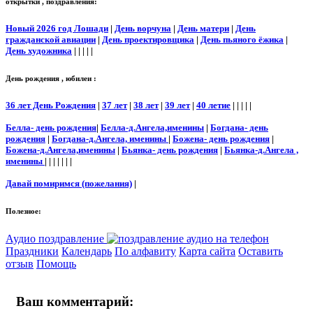
открытки , поздравления:
Новый 2026 год Лошади
|
День ворчуна
|
День матери
|
День
гражданской авиации
|
День проектировщика
|
День пьяного ёжика
|
День художника
| | | | |
День рождения , юбилеи :
36 лет День Рождения
|
37 лет
|
38 лет
|
39 лет
|
40 летие
| | | | |
Белла- день рождения
|
Белла-д.Ангела,именины
|
Богдана- день
рождения
|
Богдана-д.Ангела, именины
|
Божена- день рождения
|
Божена-д.Ангела,именины
|
Бьянка- день рождения
|
Бьянка-д.Ангела ,
именины
| | | | | | |
Давай помиримся (пожелания)
|
Полезное:
Аудио поздравление
Праздники
Календарь
По алфавиту
Карта сайта
Оставить
отзыв
Помощь
Ваш комментарий: