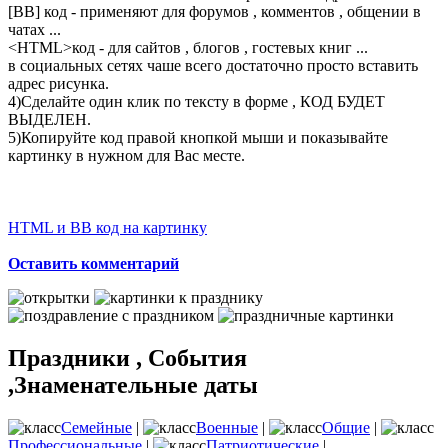
[BB] код - применяют для форумов , комментов , общении в
чатах ...
<
HTML
>код - для сайтов , блогов , гостевых книг ...
в социальных сетях чаше всего достаточно просто вставить
адрес рисунка.
4)Сделайте один клик по тексту в форме , КОД БУДЕТ
ВЫДЕЛЕН.
5)Копируйте код правой кнопкой мыши и показывайте
картинку в нужном для Вас месте.
HTML и BB код на картинку
Оставить комментарий
Праздники , События
,Знаменательные даты
Семейные
|
Военные
|
Общие
|
Профессиональные
|
Патриотические
|