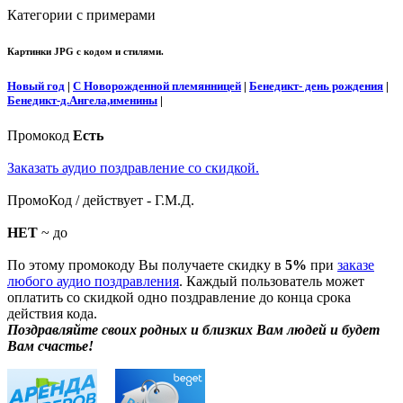
Категории с примерами
Картинки JPG с кодом и стилями.
Новый год
|
С Новорожденной племянницей
|
Бенедикт- день рождения
|
Бенедикт-д.Ангела,именины
|
Промокод
Есть
Заказать аудио поздравление со скидкой.
ПромоКод / действует - Г.М.Д.
НЕТ
~ до
По этому промокоду Вы получаете скидку в
5%
при
заказе
любого аудио поздравления
. Каждый пользователь может
оплатить со скидкой одно поздравление до конца срока
действия кода.
Поздравляйте своих родных и близких Вам людей и будет
Вам счастье!