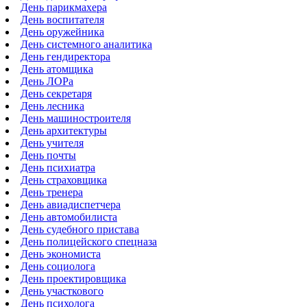
День парикмахера
День воспитателя
День оружейника
День системного аналитика
День гендиректора
День атомщика
День ЛОРа
День секретаря
День лесника
День машиностроителя
День архитектуры
День учителя
День почты
День психиатра
День страховщика
День тренера
День авиадиспетчера
День автомобилиста
День судебного пристава
День полицейского спецназа
День экономиста
День социолога
День проектировщика
День участкового
День психолога