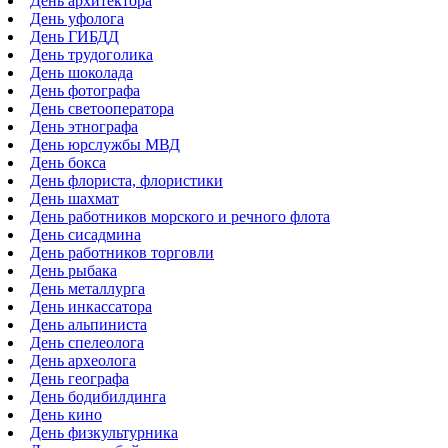
День архитектора
День уфолога
День ГИБДД
День трудоголика
День шоколада
День фотографа
День светооператора
День этнографа
День юрслужбы МВД
День бокса
День флориста, флористики
День шахмат
День работников морского и речного флота
День сисадмина
День работников торговли
День рыбака
День металлурга
День инкассатора
День альпиниста
День спелеолога
День археолога
День географа
День бодибилдинга
День кино
День физкультурника