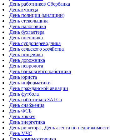
День работников Сбербанка
День кузнеца
День полиции (милиции)
День стекольщика
День налоговика
День бухгалтера
День оценщика
День сурдопереводчика
День сельского хозяйства
День пищевика
День дорожника
День невролога
День банковского работника
День юриста
День информатики
День гражданской авиации
День футбола
День работников ЗАГСа
День снабженца
День ФСБ
День хоккея
День энергетика
День риэлтора , День агента по недвижимости
День МЧС
День компьютерщика