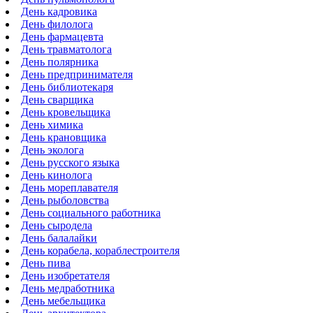
День кадровика
День филолога
День фармацевта
День травматолога
День полярника
День предпринимателя
День библиотекаря
День сварщика
День кровельщика
День химика
День крановщика
День эколога
День русского языка
День кинолога
День мореплавателя
День рыболовства
День социального работника
День сыродела
День балалайки
День корабела, кораблестроителя
День пива
День изобретателя
День медработника
День мебельщика