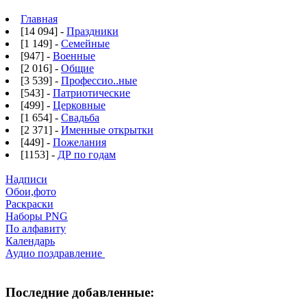
Главная
[14 094] -
Праздники
[1 149] -
Семейные
[947] -
Военные
[2 016] -
Общие
[3 539] -
Профессио..ные
[543] -
Патриотические
[499] -
Церковные
[1 654] -
Свадьба
[2 371] -
Именные открытки
[449] -
Пожелания
[1153] -
ДР по годам
Надписи
Обои,фото
Раскраски
Наборы PNG
По алфавиту
Календарь
Аудио поздравление
Последние добавленные: