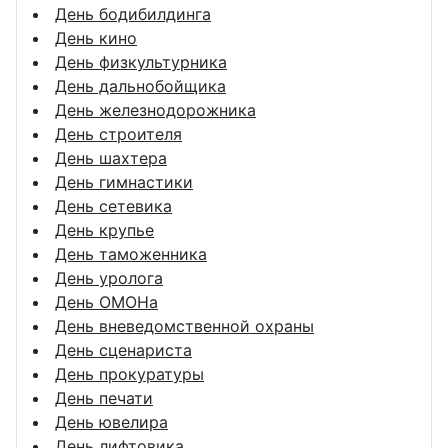
День бодибилдинга
День кино
День физкультурника
День дальнобойщика
День железнодорожника
День строителя
День шахтера
День гимнастики
День сетевика
День крупье
День таможенника
День уролога
День ОМОНа
День вневедомственной охраны
День сценариста
День прокуратуры
День печати
День ювелира
День лифтовика