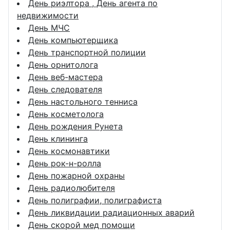
День риэлтора , День агента по
недвижимости
День МЧС
День компьютерщика
День транспортной полиции
День орнитолога
День веб-мастера
День следователя
День настольного тенниса
День косметолога
День рождения Рунета
День клининга
День космонавтики
День рок-н-ролла
День пожарной охраны
День радиолюбителя
День полиграфии, полиграфиста
День ликвидации радиационных аварий
День скорой мед помощи