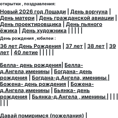
открытки , поздравления:
Новый 2026 год Лошади
|
День ворчуна
|
День матери
|
День гражданской авиации
|
День проектировщика
|
День пьяного
ёжика
|
День художника
| | | | |
День рождения , юбилеи :
36 лет День Рождения
|
37 лет
|
38 лет
|
39
лет
|
40 летие
| | | | |
Белла- день рождения
|
Белла-
д.Ангела,именины
|
Богдана- день
рождения
|
Богдана-д.Ангела, именины
|
Божена- день рождения
|
Божена-
д.Ангела,именины
|
Бьянка- день
рождения
|
Бьянка-д.Ангела , именины
| | | |
| | |
Давай помиримся (пожелания)
|