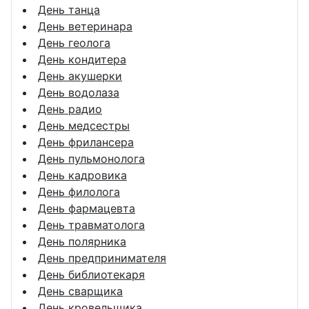
День танца
День ветеринара
День геолога
День кондитера
День акушерки
День водолаза
День радио
День медсестры
День фрилансера
День пульмонолога
День кадровика
День филолога
День фармацевта
День травматолога
День полярника
День предпринимателя
День библиотекаря
День сварщика
День кровельщика