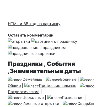
HTML и BB код на картинку
Оставить комментарий
Праздники , События
,Знаменательные даты
Семейные
|
Военные
|
Общие
|
Профессиональные
|
Патриотические
|
Церковные
|
Пожелания
|
Именные открытки
|
Свадьбы
|