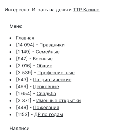
Интересно:
Играть на деньги
ТТР Казино
Меню
Главная
[14 094] -
Праздники
[1 149] -
Семейные
[947] -
Военные
[2 016] -
Общие
[3 539] -
Профессио..ные
[543] -
Патриотические
[499] -
Церковные
[1 654] -
Свадьба
[2 371] -
Именные открытки
[449] -
Пожелания
[1153] -
ДР по годам
Надписи