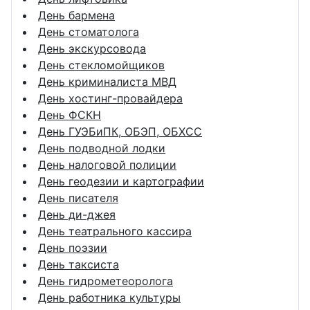
День бармена
День стоматолога
День экскурсовода
День стекломойщиков
День криминалиста МВД
День хостинг-провайдера
День ФСКН
День ГУЭБиПК, ОБЭП, ОБХСС
День подводной лодки
День налоговой полиции
День геодезии и картографии
День писателя
День ди-джея
День театрального кассира
День поэзии
День таксиста
День гидрометеоролога
День работника культуры