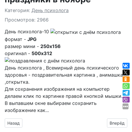
Подробности
Категория:
День психолога
Просмотров: 2966
День психолога-10
формат -
JPG
размер мини -
250x156
оригинал -
500x312
День психолога , Всемирный день психического
здоровья - поздравительная картинка , анимашка
,открытка.
Для сохранения изображения на компьютер
делаем клик по картинке правой кнопкой мышки.
В выпавшем окне выбираем
сохранить
изображение как...
Предыдущий материал: праздники в октябре
Следующий
Назад
Вперёд