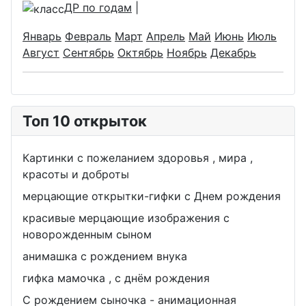
ДР по годам
|
Январь
Февраль
Март
Апрель
Май
Июнь
Июль
Август
Сентябрь
Октябрь
Ноябрь
Декабрь
Топ 10 открыток
Картинки с пожеланием здоровья , мира ,
красоты и доброты
мерцающие открытки-гифки с Днем рождения
красивые мерцающие изображения с
новорожденным сыном
анимашка с рождением внука
гифка мамочка , с днём рождения
С рождением сыночка - анимационная