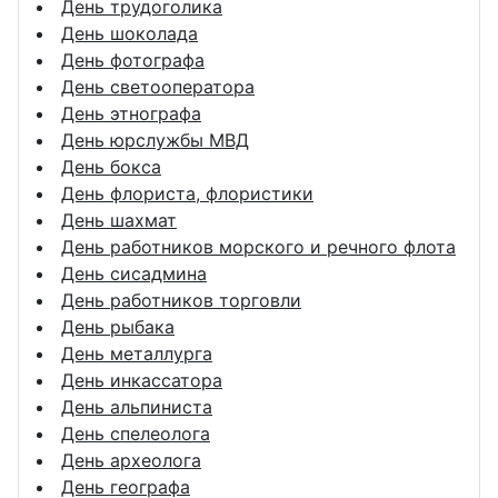
День трудоголика
День шоколада
День фотографа
День светооператора
День этнографа
День юрслужбы МВД
День бокса
День флориста, флористики
День шахмат
День работников морского и речного флота
День сисадмина
День работников торговли
День рыбака
День металлурга
День инкассатора
День альпиниста
День спелеолога
День археолога
День географа