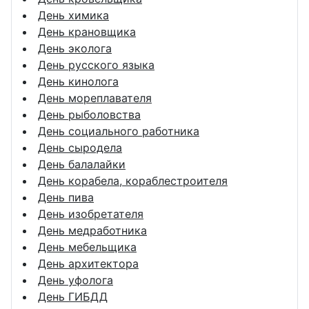
День химика
День крановщика
День эколога
День русского языка
День кинолога
День мореплавателя
День рыболовства
День социального работника
День сыродела
День балалайки
День корабела, кораблестроителя
День пива
День изобретателя
День медработника
День мебельщика
День архитектора
День уфолога
День ГИБДД