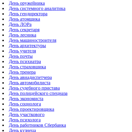
День оружейника
День системного аналитика
День гендиректора
День атомщика
День ЛОРа
День секретаря
День лесника
День машиностроителя
День архитектуры
День учителя
День почты
День психиатра
День страховщика
День тренера
День авиадиспетчера
День автомобилиста
День судебного пристава
День полицейского спецназа
День экономиста
День социолога
День проектировщика
День участкового
День психолога
День работников Сбербанка
День кузнеца