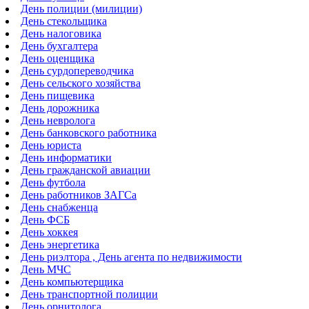
День полиции (милиции)
День стекольщика
День налоговика
День бухгалтера
День оценщика
День сурдопереводчика
День сельского хозяйства
День пищевика
День дорожника
День невролога
День банковского работника
День юриста
День информатики
День гражданской авиации
День футбола
День работников ЗАГСа
День снабженца
День ФСБ
День хоккея
День энергетика
День риэлтора , День агента по недвижимости
День МЧС
День компьютерщика
День транспортной полиции
День орнитолога