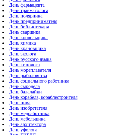
День фармацевта
День травматолога
День полярника
День предпринимателя
День библиотекаря
День сварщика
День кровельщика
День химика
День крановщика
День эколога
День русского языка
День кинолога
День мореплавателя
День рыболовства
День социального работника
День сыродела
День балалайки
День корабела, кораблестроителя
День пива
День изобретателя
День медработника
День мебельщика
День архитектора
День уфолога