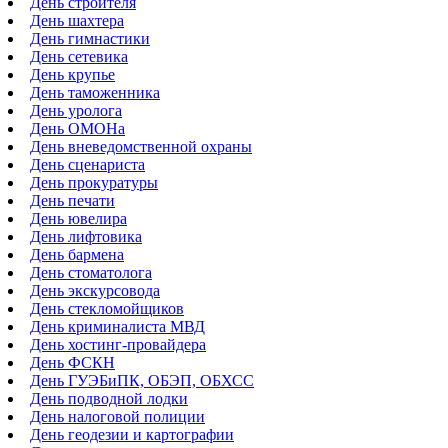
День строителя
День шахтера
День гимнастики
День сетевика
День крупье
День таможенника
День уролога
День ОМОНа
День вневедомственной охраны
День сценариста
День прокуратуры
День печати
День ювелира
День лифтовика
День бармена
День стоматолога
День экскурсовода
День стекломойщиков
День криминалиста МВД
День хостинг-провайдера
День ФСКН
День ГУЭБиПК, ОБЭП, ОБХСС
День подводной лодки
День налоговой полиции
День геодезии и картографии