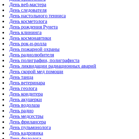
День веб-мастера
День следователя
День настольного тенниса
День косметолога
День рождения Рунета
День клининга
День космонавтики
День рок-н-ролла
День пожарной охраны
День радиолюбителя
День полиграфии, полиграфиста
День ликвидации радиационных аварий
День скорой мед помощи
День танца
День ветеринара
День геолога
День кондитера
День акушерки
День водолаза
День радио
День медсестры
День фрилансера
День пульмонолога
День кадровика
День филолога