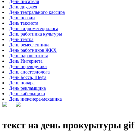
День писателя
День ди-джея
День театрального кассира
День поэзии
День таксиста
День гидрометеоролога
День работника культуры
День театра
День ремесленника
День работников ЖКХ
День парашютиста
День Интернета
День переводчика
День анестезиолога
День Босса, Шефа
День повара
День рекламщика
День кабельщика
День инженера-механика
текст на день прокуратуры gif