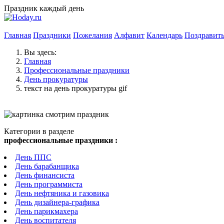
Праздник каждый день
Главная
Праздники
Пожелания
Алфавит
Календарь
Поздравит
Вы здесь:
Главная
Профессиональные праздники
День прокуратуры
текст на день прокуратуры gif
Категории в разделе
профессиональные праздники :
День ППС
День барабанщика
День финансиста
День программиста
День нефтяника и газовика
День дизайнера-графика
День парикмахера
День воспитателя