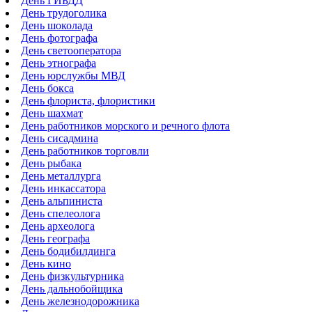
День ГИБДД
День трудоголика
День шоколада
День фотографа
День светооператора
День этнографа
День юрслужбы МВД
День бокса
День флориста, флористики
День шахмат
День работников морского и речного флота
День сисадмина
День работников торговли
День рыбака
День металлурга
День инкассатора
День альпиниста
День спелеолога
День археолога
День географа
День бодибилдинга
День кино
День физкультурника
День дальнобойщика
День железнодорожника