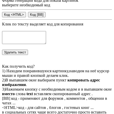
Форма генерации кода для показа картинок
выберите необходимый код
Клик по тексту выделяет код для копирования
Как получить код?
1) Находим понравившуюся картинку,наводим на неё курсор
мыши и правой кнопкой делаем клик.
2)В выпавшем окне выбираем пункт
копировать адрес
изображения
.
3)Нажимаем кнопку с необходимым кодом и в выпавшем окне
вместо
слова
text
вставляем скопированный адрес .
[BB] код - применяют для форумов , комментов , общении в
чатах ...
<
HTML
>код - для сайтов , блогов , гостевых книг ...
в социальных сетях чаше всего достаточно просто вставить