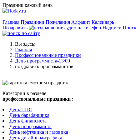
Праздник каждый день
Главная
Праздники
Пожелания
Алфавит
Календарь
Поздравить
Надписи
Поиск
Вы здесь:
Главная
Профессиональные праздники
День программиста-13/09
поздравить программистов
Категории в разделе
профессиональные праздники :
День ППС
День барабанщика
День финансиста
День программиста
День нефтяника и газовика
День дизайнера-графика