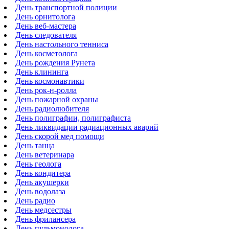
День транспортной полиции
День орнитолога
День веб-мастера
День следователя
День настольного тенниса
День косметолога
День рождения Рунета
День клининга
День космонавтики
День рок-н-ролла
День пожарной охраны
День радиолюбителя
День полиграфии, полиграфиста
День ликвидации радиационных аварий
День скорой мед помощи
День танца
День ветеринара
День геолога
День кондитера
День акушерки
День водолаза
День радио
День медсестры
День фрилансера
День пульмонолога