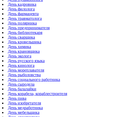
День кадровика
День филолога
День фармацевта
День травматолога
День полярника
День предпринимателя
День библиотекаря
День сварщика
День кровельщика
День химика
День крановщика
День эколога
День русского языка
День кинолога
День мореплавателя
День рыболовства
День социального работника
День сыродела
День балалайки
День корабела, кораблестроителя
День пива
День изобретателя
День медработника
День мебельщика