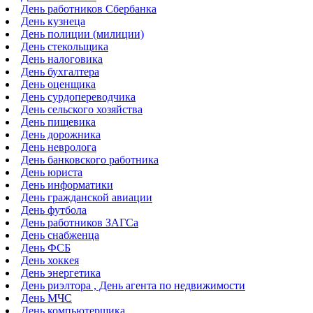
День работников Сбербанка
День кузнеца
День полиции (милиции)
День стекольщика
День налоговика
День бухгалтера
День оценщика
День сурдопереводчика
День сельского хозяйства
День пищевика
День дорожника
День невролога
День банковского работника
День юриста
День информатики
День гражданской авиации
День футбола
День работников ЗАГСа
День снабженца
День ФСБ
День хоккея
День энергетика
День риэлтора , День агента по недвижимости
День МЧС
День компьютерщика