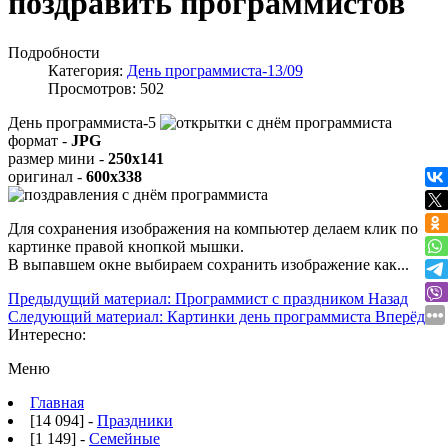
поздравить программистов
Подробности
Категория:
День программиста-13/09
Просмотров: 502
День программиста-5
формат -
JPG
размер мини -
250x141
оригинал -
600x338
Для сохранения изображения на компьютер делаем клик по
картинке правой кнопкой мышки.
В выпавшем окне выбираем
сохранить изображение как...
Предыдущий материал: Программист с праздником
Назад
Следующий материал: Картинки день программиста
Вперёд
Интересно:
Меню
Главная
[14 094] -
Праздники
[1 149] -
Семейные