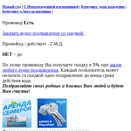
Новый год
|
С Новорожденной племянницей
|
Бенедикт- день рождения
|
Бенедикт-д.Ангела,именины
|
Промокод
Есть
Заказать аудио поздравление со скидкой.
ПромоКод / действует - Г.М.Д.
НЕТ
~ до
По этому промокоду Вы получаете скидку в
5%
при
заказе
любого аудио поздравления
. Каждый пользователь может
оплатить со скидкой одно поздравление до конца срока
действия кода.
Поздравляйте своих родных и близких Вам людей и будет
Вам счастье!