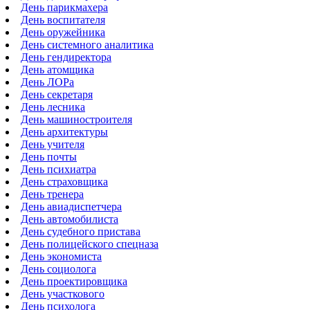
День парикмахера
День воспитателя
День оружейника
День системного аналитика
День гендиректора
День атомщика
День ЛОРа
День секретаря
День лесника
День машиностроителя
День архитектуры
День учителя
День почты
День психиатра
День страховщика
День тренера
День авиадиспетчера
День автомобилиста
День судебного пристава
День полицейского спецназа
День экономиста
День социолога
День проектировщика
День участкового
День психолога