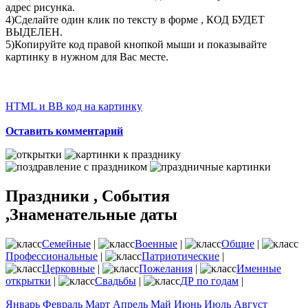
адрес рисунка.
4)Сделайте один клик по тексту в форме , КОД БУДЕТ
ВЫДЕЛЕН.
5)Копируйте код правой кнопкой мыши и показывайте
картинку в нужном для Вас месте.
HTML и BB код на картинку
Оставить комментарий
Праздники , События
,Знаменательные даты
Семейные
|
Военные
|
Общие
|
Профессиональные
|
Патриотические
|
Церковные
|
Пожелания
|
Именные
открытки
|
Свадьбы
|
ДР по годам
|
Январь
Февраль
Март
Апрель
Май
Июнь
Июль
Август