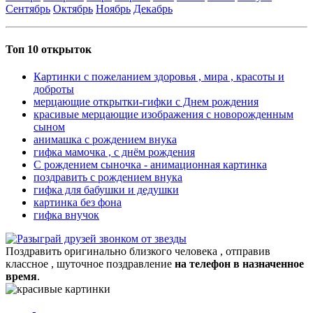
Сентябрь
Октябрь
Ноябрь
Декабрь
Топ 10 открыток
Картинки с пожеланием здоровья , мира , красоты и
доброты
мерцающие открытки-гифки с Днем рождения
красивые мерцающие изображения с новорожденным
сыном
анимашка с рождением внука
гифка мамочка , с днём рождения
С рождением сыночка - анимационная картинка
поздравить с рождением внука
гифка для бабушки и дедушки
картинка без фона
гифка внучок
Поздравить оригинально близкого человека , отправив
классное , шуточное поздравление
на телефон в назначенное
время
.