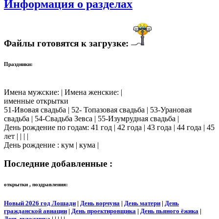
Информация о разделах
Файлы готовятся к загрузке:
Праздники:
Имена мужские: | Имена женские: |
именные открытки
51-Ивовая свадьба | 52- Топазовая свадьба | 53-Урановая
свадьба | 54-Свадьба Зевса | 55-Изумрудная свадьба |
День рождение по годам: 41 год | 42 года | 43 года | 44 года | 45
лет | | | |
День рождение : кум | кума |
Последние добавленные :
открытки , поздравления:
Новый 2026 год Лошади
|
День ворчуна
|
День матери
|
День
гражданской авиации
|
День проектировщика
|
День пьяного ёжика
|
День художника
| | | | |