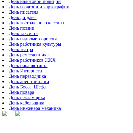
День налоговой полиции
День геодезии и картографии
День писателя
День ди-джея
День театрального кассира
День поэзии
День таксиста
День гидрометеоролога
День работника культуры
День театра
День ремесленника
День работников ЖКХ
День парашютиста
День Интернета
День переводчика
День анестезиолога
День Босса, Шефа
День повара
День рекламщика
День кабельщика
День инженера-механика