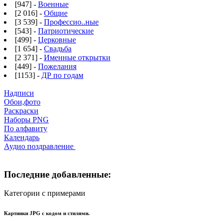
[947] -
Военные
[2 016] -
Общие
[3 539] -
Профессио..ные
[543] -
Патриотические
[499] -
Церковные
[1 654] -
Свадьба
[2 371] -
Именные открытки
[449] -
Пожелания
[1153] -
ДР по годам
Надписи
Обои,фото
Раскраски
Наборы PNG
По алфавиту
Календарь
Аудио поздравление
Последние добавленные:
Категории с примерами
Картинки JPG с кодом и стилями.