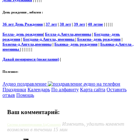
День рождения , юбилеи :
36 лет День Рождения
|
37 лет
|
38 лет
|
39 лет
|
40 летие
| | | | |
Белла- день рождения
|
Белла-д.Ангела,именины
|
Богдана- день
рождения
|
Богдана-д.Ангела, именины
|
Божена- день рождения
|
Божена-д.Ангела,именины
|
Бьянка- день рождения
|
Бьянка-д.Ангела ,
именины
| | | | | | |
Давай помиримся (пожелания)
|
Полезное:
Аудио поздравление
Праздники
Календарь
По алфавиту
Карта сайта
Оставить
отзыв
Помощь
Ваш комментарий:
Изменить, удалить коммент
Система комментирования SigComments
возможно в течении 15 мин