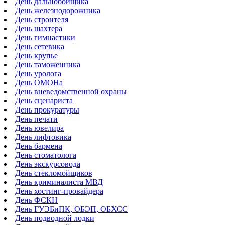
День дальнобойщика
День железнодорожника
День строителя
День шахтера
День гимнастики
День сетевика
День крупье
День таможенника
День уролога
День ОМОНа
День вневедомственной охраны
День сценариста
День прокуратуры
День печати
День ювелира
День лифтовика
День бармена
День стоматолога
День экскурсовода
День стекломойщиков
День криминалиста МВД
День хостинг-провайдера
День ФСКН
День ГУЭБиПК, ОБЭП, ОБХСС
День подводной лодки