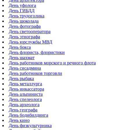
День архитектора
День уфолога
День ГИБДД
День трудоголика
День шоколада
День фотографа
День светооператора
День этнографа
День юрслужбы МВД
День бокса
День флориста, флористики
День шахмат
День работников морского и речного флота
День сисадмина
День работников торговли
День рыбака
День металлурга
День инкассатора
День альпиниста
День спелеолога
День археолога
День географа
День бодибилдинга
День кино
День физкультурника