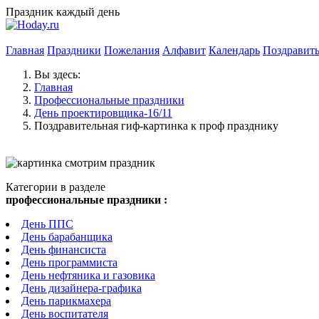
Праздник каждый день
Главная
Праздники
Пожелания
Алфавит
Календарь
Поздравит
Вы здесь:
Главная
Профессиональные праздники
День проектировщика-16/11
Поздравительная гиф-картинка к проф празднику
Категории в разделе
профессиональные праздники :
День ППС
День барабанщика
День финансиста
День программиста
День нефтяника и газовика
День дизайнера-графика
День парикмахера
День воспитателя