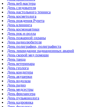
День веб-мастера
День следователя
День настольного тенниса
День косметолога
День рождения Рунета
День клининга
День космонавтики
День рок-н-ролла
День пожарной охраны
День радиолюбителя
День полиграфии, полиграфиста
День ликвидации радиационных аварий
День скорой мед помощи
День танца
День ветеринара
День геолога
День кондитера
День акушерки
День водолаза
День радио
День медсестры
День фрилансера
День пульмонолога
День кадровика
День филолога