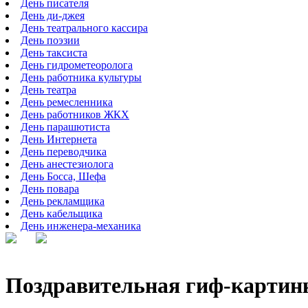
День писателя
День ди-джея
День театрального кассира
День поэзии
День таксиста
День гидрометеоролога
День работника культуры
День театра
День ремесленника
День работников ЖКХ
День парашютиста
День Интернета
День переводчика
День анестезиолога
День Босса, Шефа
День повара
День рекламщика
День кабельщика
День инженера-механика
Поздравительная гиф-картинк