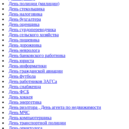
День полиции (милиции)
День стекольщика
День налоговика
День бухгалтера
День оценщика
День сурдопереводчика
День сельского хозяйства
День пищевика
День дорожника
День невролога
День банковского работника
День юриста
День информатики
День гражданской авиации
День футбола
День работников ЗАГСа
День снабженца
День ФСБ
День хоккея
День энергетика
День риэлтора , День агента по недвижимости
День МЧС
День компьютерщика
День транспортной полиции
День орнитолога