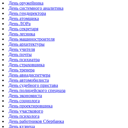
День оружейника
День системного аналитика
День гендиректора
День атомщика
День ЛОРа
День секретаря
День лесника
День машиностроителя
День архитектуры
День учителя
День почты
День психиатра
День страховщика
День тренера
День авиадиспетчера
День автомобилиста
День судебного пристава
День полицейского спецназа
День экономиста
День социолога
День проектировщика
День участкового
День психолога
День работников Сбербанка
День кузнеца