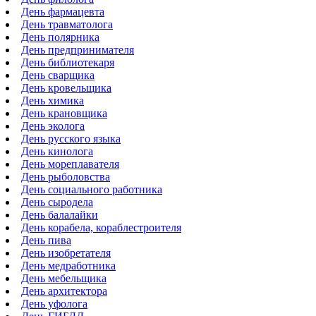
День фармацевта
День травматолога
День полярника
День предпринимателя
День библиотекаря
День сварщика
День кровельщика
День химика
День крановщика
День эколога
День русского языка
День кинолога
День мореплавателя
День рыболовства
День социального работника
День сыродела
День балалайки
День корабела, кораблестроителя
День пива
День изобретателя
День медработника
День мебельщика
День архитектора
День уфолога