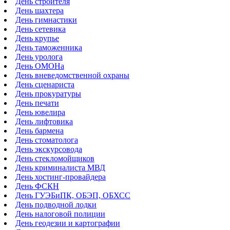
День строителя
День шахтера
День гимнастики
День сетевика
День крупье
День таможенника
День уролога
День ОМОНа
День вневедомственной охраны
День сценариста
День прокуратуры
День печати
День ювелира
День лифтовика
День бармена
День стоматолога
День экскурсовода
День стекломойщиков
День криминалиста МВД
День хостинг-провайдера
День ФСКН
День ГУЭБиПК, ОБЭП, ОБХСС
День подводной лодки
День налоговой полиции
День геодезии и картографии