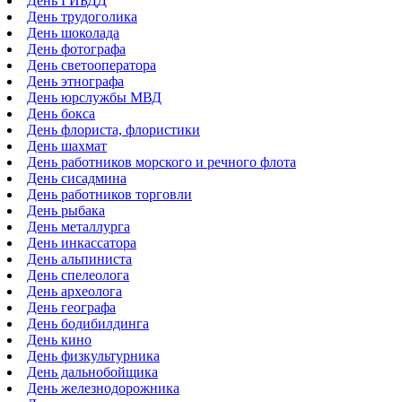
День ГИБДД
День трудоголика
День шоколада
День фотографа
День светооператора
День этнографа
День юрслужбы МВД
День бокса
День флориста, флористики
День шахмат
День работников морского и речного флота
День сисадмина
День работников торговли
День рыбака
День металлурга
День инкассатора
День альпиниста
День спелеолога
День археолога
День географа
День бодибилдинга
День кино
День физкультурника
День дальнобойщика
День железнодорожника