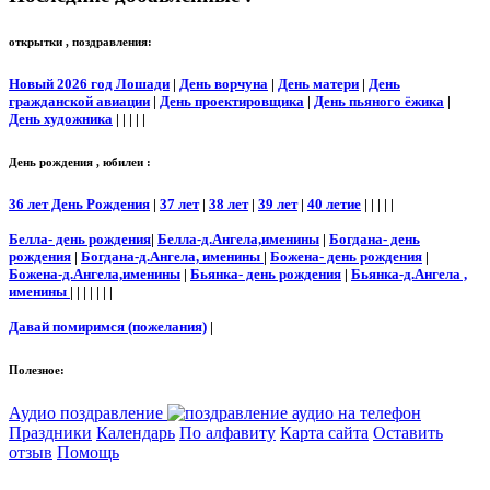
открытки , поздравления:
Новый 2026 год Лошади
|
День ворчуна
|
День матери
|
День
гражданской авиации
|
День проектировщика
|
День пьяного ёжика
|
День художника
| | | | |
День рождения , юбилеи :
36 лет День Рождения
|
37 лет
|
38 лет
|
39 лет
|
40 летие
| | | | |
Белла- день рождения
|
Белла-д.Ангела,именины
|
Богдана- день
рождения
|
Богдана-д.Ангела, именины
|
Божена- день рождения
|
Божена-д.Ангела,именины
|
Бьянка- день рождения
|
Бьянка-д.Ангела ,
именины
| | | | | | |
Давай помиримся (пожелания)
|
Полезное:
Аудио поздравление
Праздники
Календарь
По алфавиту
Карта сайта
Оставить
отзыв
Помощь