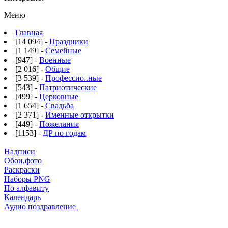
Меню
Главная
[14 094] -
Праздники
[1 149] -
Семейные
[947] -
Военные
[2 016] -
Общие
[3 539] -
Профессио..ные
[543] -
Патриотические
[499] -
Церковные
[1 654] -
Свадьба
[2 371] -
Именные открытки
[449] -
Пожелания
[1153] -
ДР по годам
Надписи
Обои,фото
Раскраски
Наборы PNG
По алфавиту
Календарь
Аудио поздравление