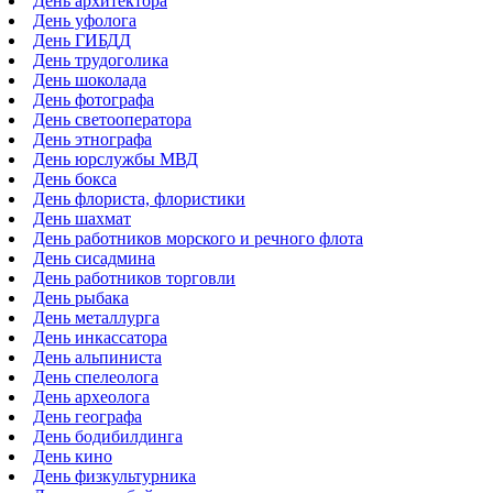
День архитектора
День уфолога
День ГИБДД
День трудоголика
День шоколада
День фотографа
День светооператора
День этнографа
День юрслужбы МВД
День бокса
День флориста, флористики
День шахмат
День работников морского и речного флота
День сисадмина
День работников торговли
День рыбака
День металлурга
День инкассатора
День альпиниста
День спелеолога
День археолога
День географа
День бодибилдинга
День кино
День физкультурника