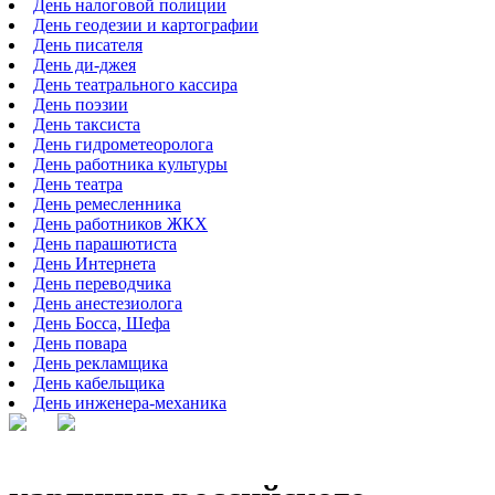
День налоговой полиции
День геодезии и картографии
День писателя
День ди-джея
День театрального кассира
День поэзии
День таксиста
День гидрометеоролога
День работника культуры
День театра
День ремесленника
День работников ЖКХ
День парашютиста
День Интернета
День переводчика
День анестезиолога
День Босса, Шефа
День повара
День рекламщика
День кабельщика
День инженера-механика