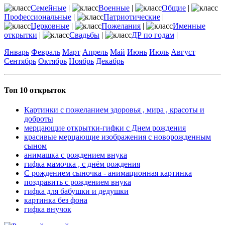
Семейные
|
Военные
|
Общие
|
Профессиональные
|
Патриотические
|
Церковные
|
Пожелания
|
Именные
открытки
|
Свадьбы
|
ДР по годам
|
Январь
Февраль
Март
Апрель
Май
Июнь
Июль
Август
Сентябрь
Октябрь
Ноябрь
Декабрь
Топ 10 открыток
Картинки с пожеланием здоровья , мира , красоты и
доброты
мерцающие открытки-гифки с Днем рождения
красивые мерцающие изображения с новорожденным
сыном
анимашка с рождением внука
гифка мамочка , с днём рождения
С рождением сыночка - анимационная картинка
поздравить с рождением внука
гифка для бабушки и дедушки
картинка без фона
гифка внучок