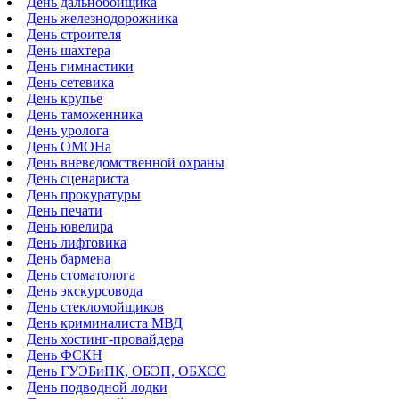
День дальнобойщика
День железнодорожника
День строителя
День шахтера
День гимнастики
День сетевика
День крупье
День таможенника
День уролога
День ОМОНа
День вневедомственной охраны
День сценариста
День прокуратуры
День печати
День ювелира
День лифтовика
День бармена
День стоматолога
День экскурсовода
День стекломойщиков
День криминалиста МВД
День хостинг-провайдера
День ФСКН
День ГУЭБиПК, ОБЭП, ОБХСС
День подводной лодки