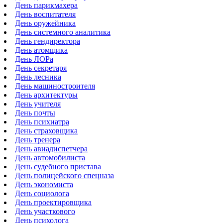
День парикмахера
День воспитателя
День оружейника
День системного аналитика
День гендиректора
День атомщика
День ЛОРа
День секретаря
День лесника
День машиностроителя
День архитектуры
День учителя
День почты
День психиатра
День страховщика
День тренера
День авиадиспетчера
День автомобилиста
День судебного пристава
День полицейского спецназа
День экономиста
День социолога
День проектировщика
День участкового
День психолога