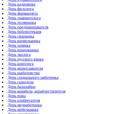
День кадровика
День филолога
День фармацевта
День травматолога
День полярника
День предпринимателя
День библиотекаря
День сварщика
День кровельщика
День химика
День крановщика
День эколога
День русского языка
День кинолога
День мореплавателя
День рыболовства
День социального работника
День сыродела
День балалайки
День корабела, кораблестроителя
День пива
День изобретателя
День медработника
День мебельщика