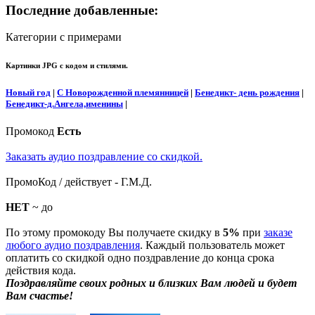
Последние добавленные:
Категории с примерами
Картинки JPG с кодом и стилями.
Новый год
|
С Новорожденной племянницей
|
Бенедикт- день рождения
|
Бенедикт-д.Ангела,именины
|
Промокод
Есть
Заказать аудио поздравление со скидкой.
ПромоКод / действует - Г.М.Д.
НЕТ
~ до
По этому промокоду Вы получаете скидку в
5%
при
заказе
любого аудио поздравления
. Каждый пользователь может
оплатить со скидкой одно поздравление до конца срока
действия кода.
Поздравляйте своих родных и близких Вам людей и будет
Вам счастье!