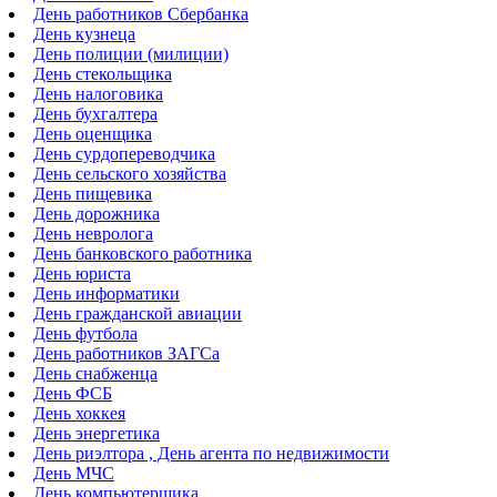
День работников Сбербанка
День кузнеца
День полиции (милиции)
День стекольщика
День налоговика
День бухгалтера
День оценщика
День сурдопереводчика
День сельского хозяйства
День пищевика
День дорожника
День невролога
День банковского работника
День юриста
День информатики
День гражданской авиации
День футбола
День работников ЗАГСа
День снабженца
День ФСБ
День хоккея
День энергетика
День риэлтора , День агента по недвижимости
День МЧС
День компьютерщика