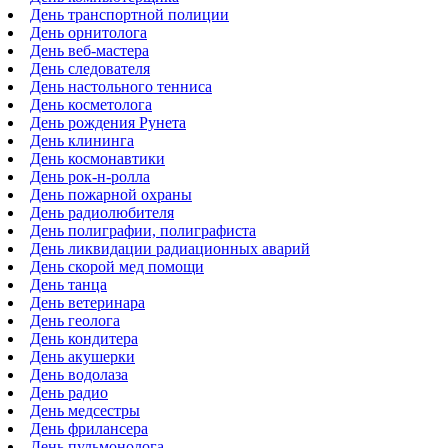
День транспортной полиции
День орнитолога
День веб-мастера
День следователя
День настольного тенниса
День косметолога
День рождения Рунета
День клининга
День космонавтики
День рок-н-ролла
День пожарной охраны
День радиолюбителя
День полиграфии, полиграфиста
День ликвидации радиационных аварий
День скорой мед помощи
День танца
День ветеринара
День геолога
День кондитера
День акушерки
День водолаза
День радио
День медсестры
День фрилансера
День пульмонолога