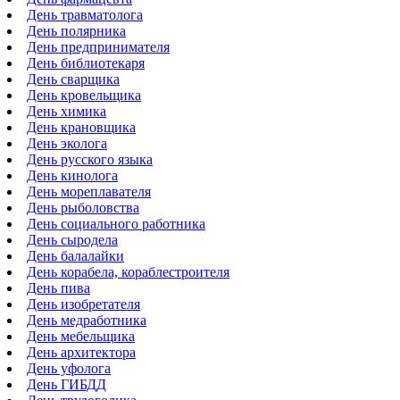
День травматолога
День полярника
День предпринимателя
День библиотекаря
День сварщика
День кровельщика
День химика
День крановщика
День эколога
День русского языка
День кинолога
День мореплавателя
День рыболовства
День социального работника
День сыродела
День балалайки
День корабела, кораблестроителя
День пива
День изобретателя
День медработника
День мебельщика
День архитектора
День уфолога
День ГИБДД