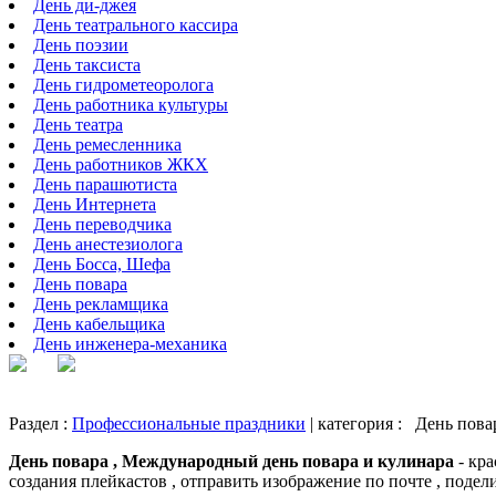
День ди-джея
День театрального кассира
День поэзии
День таксиста
День гидрометеоролога
День работника культуры
День театра
День ремесленника
День работников ЖКХ
День парашютиста
День Интернета
День переводчика
День анестезиолога
День Босса, Шефа
День повара
День рекламщика
День кабельщика
День инженера-механика
Раздел :
Профессиональные праздники
| категория :
День пова
День повара , Международный день повара и кулинара
- кр
создания плейкастов , отправить изображение по почте , подели