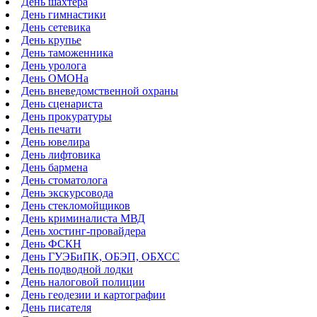
День шахтера
День гимнастики
День сетевика
День крупье
День таможенника
День уролога
День ОМОНа
День вневедомственной охраны
День сценариста
День прокуратуры
День печати
День ювелира
День лифтовика
День бармена
День стоматолога
День экскурсовода
День стекломойщиков
День криминалиста МВД
День хостинг-провайдера
День ФСКН
День ГУЭБиПК, ОБЭП, ОБХСС
День подводной лодки
День налоговой полиции
День геодезии и картографии
День писателя