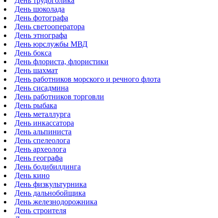
День трудоголика
День шоколада
День фотографа
День светооператора
День этнографа
День юрслужбы МВД
День бокса
День флориста, флористики
День шахмат
День работников морского и речного флота
День сисадмина
День работников торговли
День рыбака
День металлурга
День инкассатора
День альпиниста
День спелеолога
День археолога
День географа
День бодибилдинга
День кино
День физкультурника
День дальнобойщика
День железнодорожника
День строителя