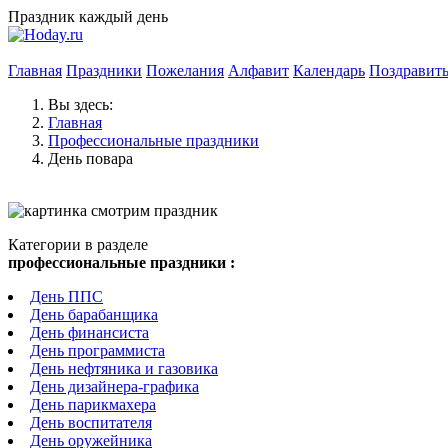
Праздник каждый день
Главная
Праздники
Пожелания
Алфавит
Календарь
Поздравит
Вы здесь:
Главная
Профессиональные праздники
День повара
Категории в разделе
профессиональные праздники :
День ППС
День барабанщика
День финансиста
День программиста
День нефтяника и газовика
День дизайнера-графика
День парикмахера
День воспитателя
День оружейника