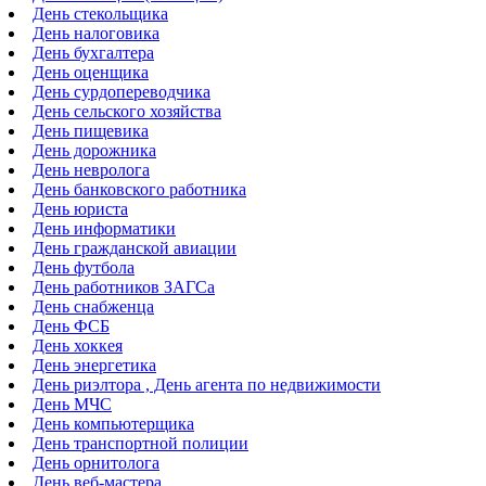
День стекольщика
День налоговика
День бухгалтера
День оценщика
День сурдопереводчика
День сельского хозяйства
День пищевика
День дорожника
День невролога
День банковского работника
День юриста
День информатики
День гражданской авиации
День футбола
День работников ЗАГСа
День снабженца
День ФСБ
День хоккея
День энергетика
День риэлтора , День агента по недвижимости
День МЧС
День компьютерщика
День транспортной полиции
День орнитолога
День веб-мастера