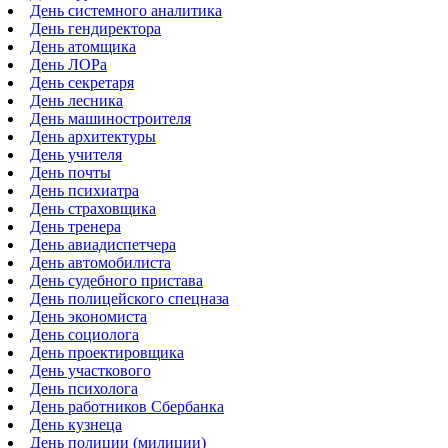
День системного аналитика
День гендиректора
День атомщика
День ЛОРа
День секретаря
День лесника
День машиностроителя
День архитектуры
День учителя
День почты
День психиатра
День страховщика
День тренера
День авиадиспетчера
День автомобилиста
День судебного пристава
День полицейского спецназа
День экономиста
День социолога
День проектировщика
День участкового
День психолога
День работников Сбербанка
День кузнеца
День полиции (милиции)