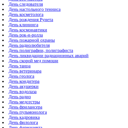
День следователя
День настольного тенниса
День косметолога
День рождения Рунета
День клининга
День космонавтики
День рок-н-ролла
День пожарной охраны
День радиолюбителя
День полиграфии, полиграфиста
День ликвидации радиационных аварий
День скорой мед помощи
День танца
День ветеринара
День геолога
День кондитера
День акушерки
День водолаза
День радио
День медсестры
День фрилансера
День пульмонолога
День кадровика
День филолога
День фармацевта