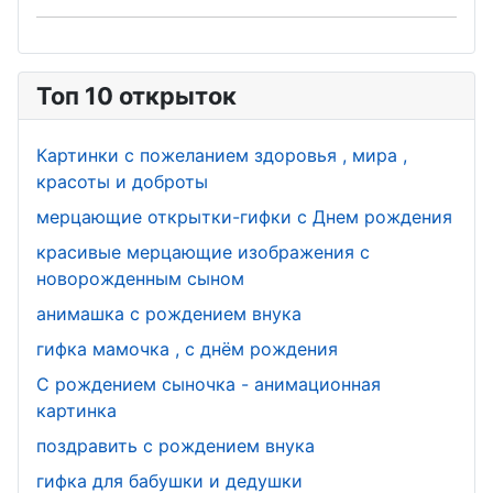
стекломой
День
щиков
юриста
Топ 10 открыток
День
информатик
Картинки с пожеланием здоровья , мира ,
и
красоты и доброты
День
мерцающие открытки-гифки с Днем рождения
гражданско
красивые мерцающие изображения с
й авиации
новорожденным сыном
анимашка с рождением внука
День
футбола
гифка мамочка , с днём рождения
С рождением сыночка - анимационная
День
картинка
работников
поздравить с рождением внука
ЗАГСа
гифка для бабушки и дедушки