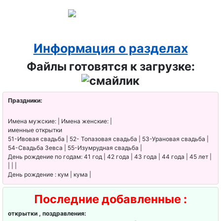
компьютер
щика
День
Информация о разделах
транспортн
Файлы готовятся к загрузке:
ой полиции
День
орнитолога
Праздники:
День веб-
Имена мужские: | Имена женские: |
именные открытки
мастера
51-Ивовая свадьба | 52- Топазовая свадьба | 53-Урановая свадьба |
54-Свадьба Зевса | 55-Изумрудная свадьба |
День
День рождение по годам: 41 год | 42 года | 43 года | 44 года | 45 лет |
следовател
| | |
День рождение : кум | кума |
я
Последние добавленные :
День
настольног
открытки , поздравления: