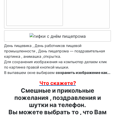
системного
День
джея
аналитика
флориста,
День
День
флористики
театральног
гендиректо
День
о кассира
ра
шахмат
День
День
День пищевика , День работников пищевой
День
поэзии
промышленности , День пищепрома — поздравительная
атомщика
работников
картинка , анимашка ,открытка.
День
День ЛОРа
морского и
Для сохранения изображения на компьютер делаем клик
таксиста
по картинке правой кнопкой мышки.
речного
День
В выпавшем окне выбираем
сохранить изображение как...
флота
День
секретаря
Что скажете?
гидрометео
День
День
Смешные и прикольные
ролога
сисадмина
лесника
пожелания , поздравления и
День
День
шутки на телефон.
День
работника
работников
Вы можете выбрать то , что Вам
машиностр
культуры