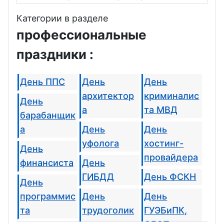
Категории в разделе
профессиональные
праздники :
День ППС
День
День
архитектор
криминалис
День
а
та МВД
барабанщик
а
День
День
уфолога
хостинг-
День
провайдера
финансиста
День
ГИБДД
День ФСКН
День
программис
День
День
та
трудоголик
ГУЭБиПК,