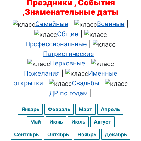
Праздники , События
сурдоперев
День
,Знаменательные даты
одчика
ювелира
Семейные
|
Военные
|
День
День
Общие
|
сельского
лифтовика
Профессиональные
|
хозяйства
День
Патриотические
|
День
бармена
Церковные
|
пищевика
Пожелания
|
Именные
День
День
стоматолог
открытки
|
Свадьбы
|
дорожника
а
ДР по годам
|
День
День
невролога
Январь
Февраль
Март
Апрель
экскурсово
День
да
Май
Июнь
Июль
Август
банковского
День
Сентябрь
Октябрь
Ноябрь
Декабрь
работника