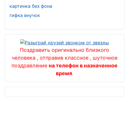
День
картинка без фона
снабженца
гифка внучок
День ФСБ
День хоккея
День
Поздравить оригинально близкого
энергетика
человека , отправив классное , шуточное
День
поздравление
на телефон в назначенное
риэлтора ,
время
.
День агента
по
недвижимо
сти
День МЧС
День