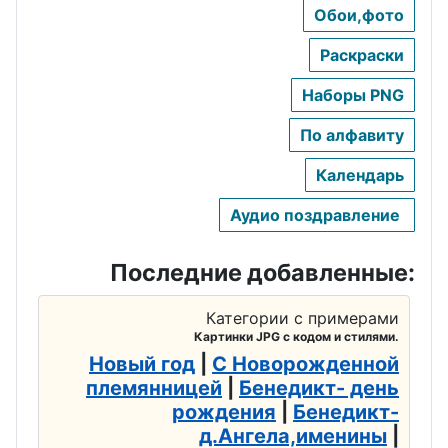
тренера
День
переводчик
Обои,фото
географа
а
День
Раскраски
авиадиспет
День
День
Наборы PNG
чера
бодибилдин
анестезиол
га
ога
По алфавиту
День
автомобили
День кино
День Босса,
Календарь
ста
Шефа
День
Аудио поздравление
День
физкультур
День
судебного
ника
повара
Последние добавленные:
пристава
День
День
Категории с примерами
День
дальнобой
рекламщик
Картинки JPG с кодом и стилями.
полицейско
щика
а
Новый год
|
С Новорожденной
го спецназа
племянницей
|
Бенедикт- день
День
День
рождения
|
Бенедикт-
День
железнодор
кабельщика
д.Ангела,именины
|