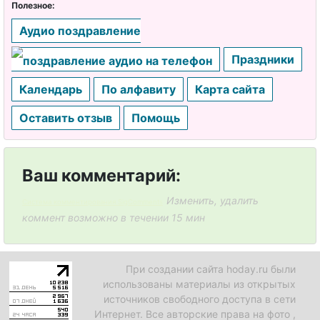
Полезное:
День
Аудио поздравление
пожарной
охраны
Праздники
День
Календарь
По алфавиту
Карта сайта
радиолюбит
Оставить отзыв
Помощь
еля
День
полиграфии,
Ваш комментарий:
полиграфис
Изменить, удалить
Система комментирования SigComments
та
коммент возможно в течении 15 мин
День
ликвидации
При создании сайта hoday.ru были
радиационн
использованы материалы из открытых
ых аварий
источников свободного доступа в сети
Интернет. Все авторские права на фото ,