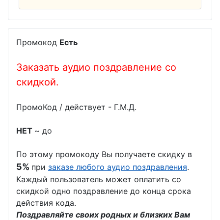
экономиста
ожника
День
День
День
инженера-
социолога
строителя
механика
Промокод
Есть
День
День
Заказать аудио поздравление со
проектиров
шахтера
щика
скидкой.
День
День
гимнастики
ПромоКод / действует - Г.М.Д.
участкового
День
НЕТ
~ до
День
сетевика
психолога
День
По этому промокоду Вы получаете скидку в
День
крупье
5%
при
заказе любого аудио поздравления
.
работников
Каждый пользователь может оплатить со
День
скидкой одно поздравление до конца срока
Сбербанка
таможенни
действия кода.
День
ка
Поздравляйте своих родных и близких Вам