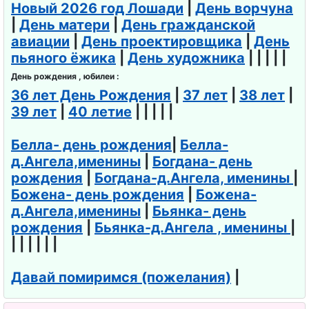
Новый 2026 год Лошади
|
День ворчуна
о тенниса
|
День матери
|
День гражданской
День
авиации
|
День проектировщика
|
День
косметолог
пьяного ёжика
|
День художника
| | | | |
а
День рождения , юбилеи :
36 лет День Рождения
|
37 лет
|
38 лет
|
День
39 лет
|
40 летие
| | | | |
рождения
Рунета
Белла- день рождения
|
Белла-
д.Ангела,именины
|
Богдана- день
День
рождения
|
Богдана-д.Ангела, именины
|
клининга
Божена- день рождения
|
Божена-
д.Ангела,именины
|
Бьянка- день
День
рождения
|
Бьянка-д.Ангела , именины
|
космонавти
| | | | | |
ки
Давай помиримся (пожелания)
|
День рок-н-
ролла