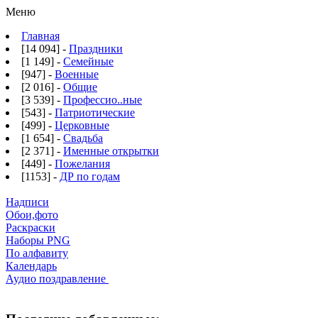
Меню
Главная
[14 094] -
Праздники
[1 149] -
Семейные
[947] -
Военные
[2 016] -
Общие
[3 539] -
Профессио..ные
[543] -
Патриотические
[499] -
Церковные
[1 654] -
Свадьба
[2 371] -
Именные открытки
[449] -
Пожелания
[1153] -
ДР по годам
Надписи
Обои,фото
Раскраски
Наборы PNG
По алфавиту
Календарь
Аудио поздравление