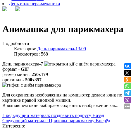
День инженера-механика
Анимашка для парикмахера
Подробности
Категория:
День парикмахера-13/09
Просмотров: 568
День парикмахера-7
формат -
GIF
размер мини -
250x179
оригинал -
500x357
Для сохранения изображения на компьютер делаем клик по
картинке правой кнопкой мышки.
В выпавшем окне выбираем
сохранить изображение как...
Предыдущий материал: поздравить подругу
Назад
Следующий материал: Приколы парикмахеру
Вперёд
Интересно: