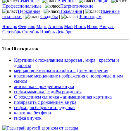
Семейные
|
Военные
|
Общие
|
Профессиональные
|
Патриотические
|
Церковные
|
Пожелания
|
Именные
открытки
|
Свадьбы
|
ДР по годам
|
Январь
Февраль
Март
Апрель
Май
Июнь
Июль
Август
Сентябрь
Октябрь
Ноябрь
Декабрь
Топ 10 открыток
Картинки с пожеланием здоровья , мира , красоты и
доброты
мерцающие открытки-гифки с Днем рождения
красивые мерцающие изображения с новорожденным
сыном
анимашка с рождением внука
гифка мамочка , с днём рождения
С рождением сыночка - анимационная картинка
поздравить с рождением внука
гифка для бабушки и дедушки
картинка без фона
гифка внучок