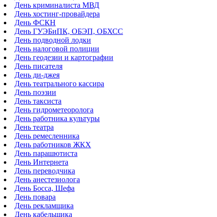
День криминалиста МВД
День хостинг-провайдера
День ФСКН
День ГУЭБиПК, ОБЭП, ОБХСС
День подводной лодки
День налоговой полиции
День геодезии и картографии
День писателя
День ди-джея
День театрального кассира
День поэзии
День таксиста
День гидрометеоролога
День работника культуры
День театра
День ремесленника
День работников ЖКХ
День парашютиста
День Интернета
День переводчика
День анестезиолога
День Босса, Шефа
День повара
День рекламщика
День кабельщика