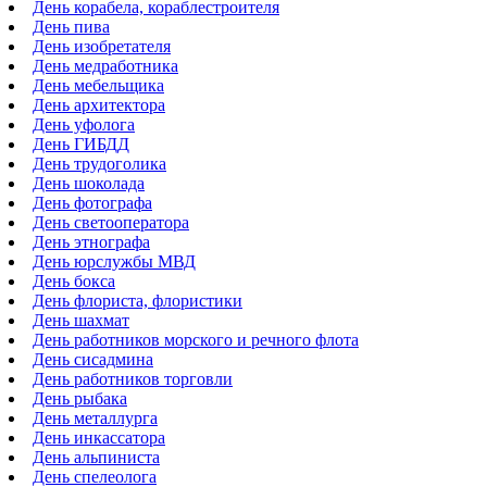
День корабела, кораблестроителя
День пива
День изобретателя
День медработника
День мебельщика
День архитектора
День уфолога
День ГИБДД
День трудоголика
День шоколада
День фотографа
День светооператора
День этнографа
День юрслужбы МВД
День бокса
День флориста, флористики
День шахмат
День работников морского и речного флота
День сисадмина
День работников торговли
День рыбака
День металлурга
День инкассатора
День альпиниста
День спелеолога