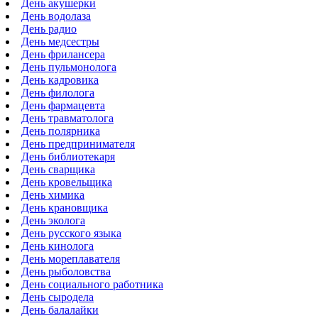
День акушерки
День водолаза
День радио
День медсестры
День фрилансера
День пульмонолога
День кадровика
День филолога
День фармацевта
День травматолога
День полярника
День предпринимателя
День библиотекаря
День сварщика
День кровельщика
День химика
День крановщика
День эколога
День русского языка
День кинолога
День мореплавателя
День рыболовства
День социального работника
День сыродела
День балалайки