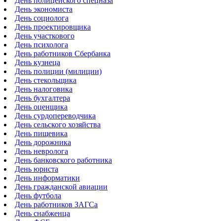
День полицейского спецназа
День экономиста
День социолога
День проектировщика
День участкового
День психолога
День работников Сбербанка
День кузнеца
День полиции (милиции)
День стекольщика
День налоговика
День бухгалтера
День оценщика
День сурдопереводчика
День сельского хозяйства
День пищевика
День дорожника
День невролога
День банковского работника
День юриста
День информатики
День гражданской авиации
День футбола
День работников ЗАГСа
День снабженца