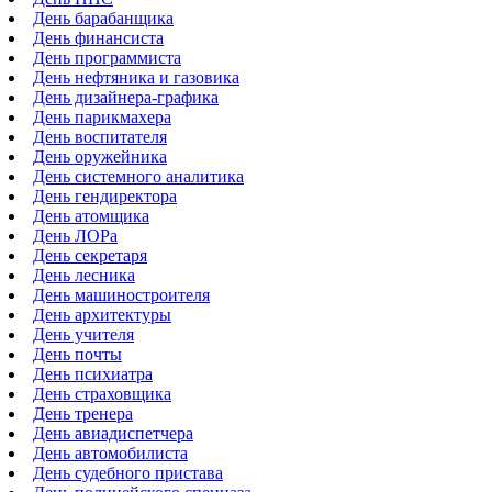
День барабанщика
День финансиста
День программиста
День нефтяника и газовика
День дизайнера-графика
День парикмахера
День воспитателя
День оружейника
День системного аналитика
День гендиректора
День атомщика
День ЛОРа
День секретаря
День лесника
День машиностроителя
День архитектуры
День учителя
День почты
День психиатра
День страховщика
День тренера
День авиадиспетчера
День автомобилиста
День судебного пристава