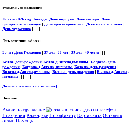
открытки , поздравления:
Новый 2026 год Лошади
|
День ворчуна
|
День матери
|
День
гражданской авиации
|
День проектировщика
|
День пьяного ёжика
|
День художника
| | | | |
День рождения , юбилеи :
36 лет День Рождения
|
37 лет
|
38 лет
|
39 лет
|
40 летие
| | | | |
Белла- день рождения
|
Белла-д.Ангела,именины
|
Богдана- день
рождения
|
Богдана-д.Ангела, именины
|
Божена- день рождения
|
Божена-д.Ангела,именины
|
Бьянка- день рождения
|
Бьянка-д.Ангела ,
именины
| | | | | | |
Давай помиримся (пожелания)
|
Полезное:
Аудио поздравление
Праздники
Календарь
По алфавиту
Карта сайта
Оставить
отзыв
Помощь