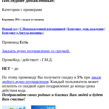
Последние добавленные:
Категории с примерами
Картинки JPG с кодом и стилями.
Новый год
|
С Новорожденной племянницей
|
Бенедикт- день рождения
|
Бенедикт-д.Ангела,именины
|
Промокод
Есть
Заказать аудио поздравление со скидкой.
ПромоКод / действует - Г.М.Д.
НЕТ
~ до
По этому промокоду Вы получаете скидку в
5%
при
заказе
любого аудио поздравления
. Каждый пользователь может
оплатить со скидкой одно поздравление до конца срока
действия кода.
Поздравляйте своих родных и близких Вам людей и будет
Вам счастье!