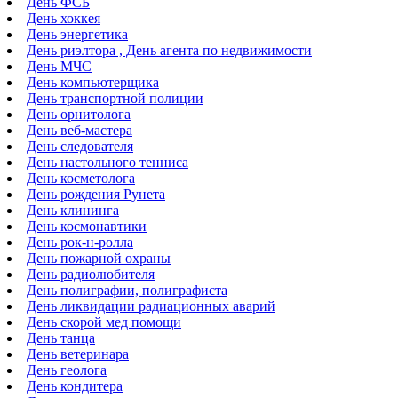
День ФСБ
День хоккея
День энергетика
День риэлтора , День агента по недвижимости
День МЧС
День компьютерщика
День транспортной полиции
День орнитолога
День веб-мастера
День следователя
День настольного тенниса
День косметолога
День рождения Рунета
День клининга
День космонавтики
День рок-н-ролла
День пожарной охраны
День радиолюбителя
День полиграфии, полиграфиста
День ликвидации радиационных аварий
День скорой мед помощи
День танца
День ветеринара
День геолога
День кондитера