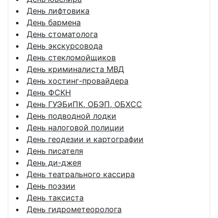
День лифтовика
День бармена
День стоматолога
День экскурсовода
День стекломойщиков
День криминалиста МВД
День хостинг-провайдера
День ФСКН
День ГУЭБиПК, ОБЭП, ОБХСС
День подводной лодки
День налоговой полиции
День геодезии и картографии
День писателя
День ди-джея
День театрального кассира
День поэзии
День таксиста
День гидрометеоролога