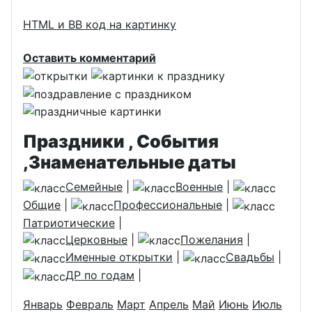
HTML и BB код на картинку
Оставить комментарий
Праздники , События
,Знаменательные даты
Семейные
|
Военные
|
Общие
|
Профессиональные
|
Патриотические
|
Церковные
|
Пожелания
|
Именные открытки
|
Свадьбы
|
ДР по годам
|
Январь
Февраль
Март
Апрель
Май
Июнь
Июль