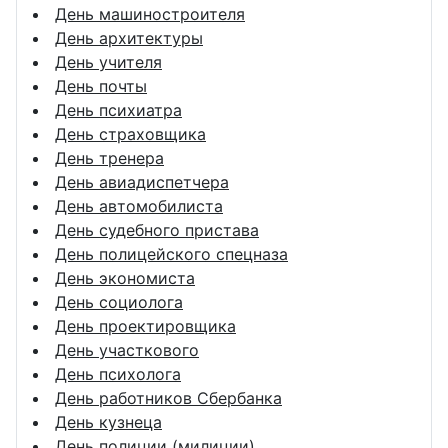
День машиностроителя
День архитектуры
День учителя
День почты
День психиатра
День страховщика
День тренера
День авиадиспетчера
День автомобилиста
День судебного пристава
День полицейского спецназа
День экономиста
День социолога
День проектировщика
День участкового
День психолога
День работников Сбербанка
День кузнеца
День полиции (милиции)