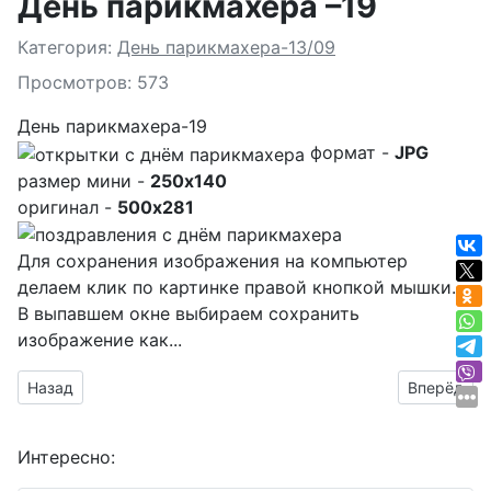
День парикмахера –19
Подробности
Категория:
День парикмахера-13/09
Просмотров: 573
День парикмахера-19
формат -
JPG
размер мини -
250x140
оригинал -
500x281
Для сохранения изображения на компьютер
делаем клик по картинке правой кнопкой мышки.
В выпавшем окне выбираем
сохранить
изображение как...
Предыдущий материал: День парикмахера –20
Следующий
Назад
Вперёд
Интересно: