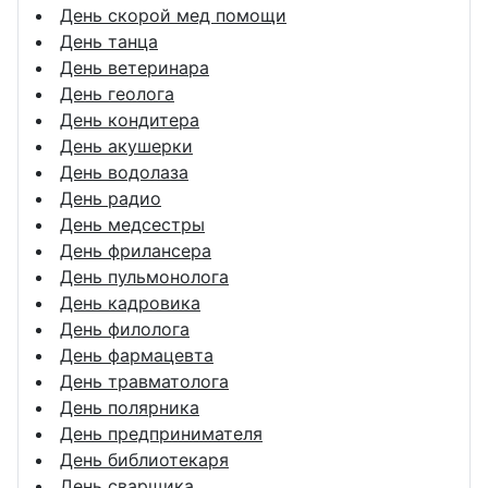
День скорой мед помощи
День танца
День ветеринара
День геолога
День кондитера
День акушерки
День водолаза
День радио
День медсестры
День фрилансера
День пульмонолога
День кадровика
День филолога
День фармацевта
День травматолога
День полярника
День предпринимателя
День библиотекаря
День сварщика