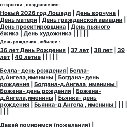
открытки , поздравления:
Новый 2026 год Лошади
|
День ворчуна
|
День матери
|
День гражданской авиации
|
День проектировщика
|
День пьяного
ёжика
|
День художника
| | | | |
День рождения , юбилеи :
36 лет День Рождения
|
37 лет
|
38 лет
|
39
лет
|
40 летие
| | | | |
Белла- день рождения
|
Белла-
д.Ангела,именины
|
Богдана- день
рождения
|
Богдана-д.Ангела, именины
|
Божена- день рождения
|
Божена-
д.Ангела,именины
|
Бьянка- день
рождения
|
Бьянка-д.Ангела , именины
| | | |
| | |
Давай помиримся (пожелания)
|