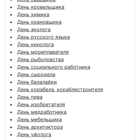
День кровельщика
День химика
День крановщика
День эколога
День русского языка
День кинолога
День мореплавателя
День рыболовства
День социального работника
День сыродела
День балалайки
День корабела, кораблестроителя
День пива
День изобретателя
День медработника
День мебельщика
День архитектора
День уфолога