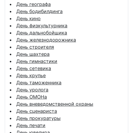
День географа
День бодибилдинга
День кино
День физкультурника
День дальнобойщика
День железнодорожника
День строителя
День шахтера
День гимнастики
День сетевика
День крупье
День таможенника
День уролога
День ОМОНа
День вневедомственной охраны
День сценариста
День прокуратуры
День печати
День ювелира