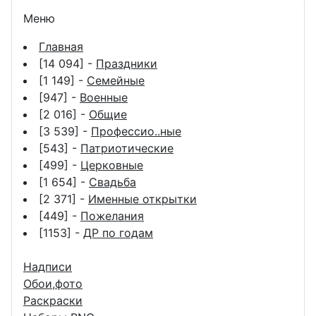
Меню
Главная
[14 094] -
Праздники
[1 149] -
Семейные
[947] -
Военные
[2 016] -
Общие
[3 539] -
Профессио..ные
[543] -
Патриотические
[499] -
Церковные
[1 654] -
Свадьба
[2 371] -
Именные открытки
[449] -
Пожелания
[1153] -
ДР по годам
Надписи
Обои,фото
Раскраски