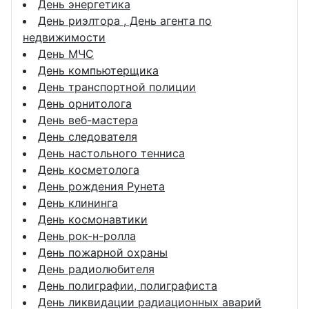
День энергетика
День риэлтора , День агента по
недвижимости
День МЧС
День компьютерщика
День транспортной полиции
День орнитолога
День веб-мастера
День следователя
День настольного тенниса
День косметолога
День рождения Рунета
День клининга
День космонавтики
День рок-н-ролла
День пожарной охраны
День радиолюбителя
День полиграфии, полиграфиста
День ликвидации радиационных аварий