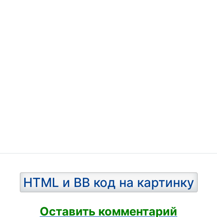
День инженера-механи
езнодорожника
оителя
тера
настики
евика
пье
оженника
HTML и BB код на картинку
лога
ОНа
Оставить комментарий