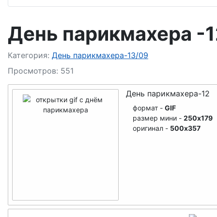
День оружейника
День юр
День парикмахера -1
День системного аналитика
День бок
День гендиректора
День фло
Подробности
Категория:
День парикмахера-13/09
Просмотров: 551
День атомщика
День шах
День парикмахера-12
День ЛОРа
День раб
формат -
GIF
размер мини -
250x179
и речног
День секретаря
оригинал -
500x357
День сис
День лесника
День раб
День машиностроителя
День рыб
День архитектуры
День мет