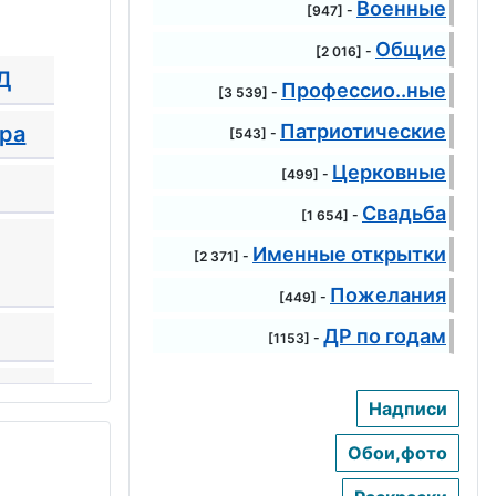
Военные
[947] -
Общие
[2 016] -
Д
Профессио..ные
[3 539] -
Патриотические
ера
[543] -
Церковные
[499] -
Свадьба
[1 654] -
Именные открытки
[2 371] -
Пожелания
[449] -
ДР по годам
[1153] -
и
Надписи
Обои,фото