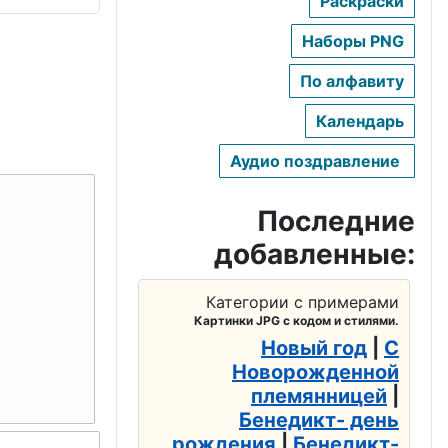
Раскраски
Наборы PNG
По алфавиту
Календарь
сира
Аудио поздравление
Последние
добавленные:
а
Категории с примерами
Картинки JPG с кодом и стилями.
ры
Новый год
|
С
Новорожденной
племянницей
|
Бенедикт- день
рождения
|
Бенедикт-