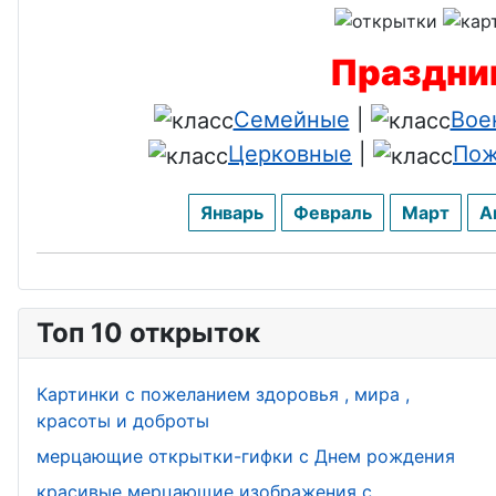
День налоговика
День вне
Праздник
охраны
День бухгалтера
Семейные
|
Вое
День сце
День оценщика
Церковные
|
Пож
День про
День сурдопереводчика
Январь
Февраль
Март
А
День печ
День сельского хозяйства
День юве
День пищевика
Топ 10 открыток
День лиф
День дорожника
Картинки с пожеланием здоровья , мира ,
День бар
День невролога
красоты и доброты
День сто
мерцающие открытки-гифки с Днем рождения
День банковского
красивые мерцающие изображения с