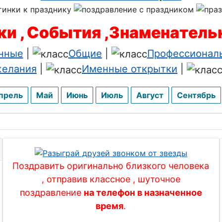
ведомственной
и , События ,Знаменател
нные
|
Общие
|
Профессионал
нариста
елания
|
Именные открытки
|
куратуры
прель
Май
Июнь
Июль
Август
Сентябрь
ати
лира
товика
Поздравить оригинально близкого человека
мена
, отправив классное , шуточное
поздравление
на телефон в назначенное
матолога
время
.