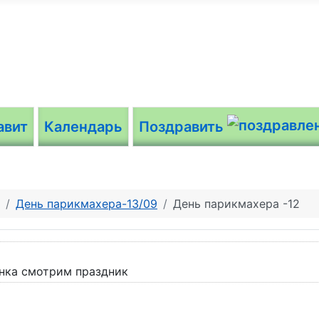
авит
Календарь
Поздравить
День парикмахера-13/09
День парикмахера -12