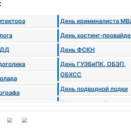
:
итектора
День криминалиста МВ
лога
День хостинг-провайд
БДД
День ФСКН
доголика
День ГУЭБиПК, ОБЭП,
ОБХСС
олада
День подводной лодки
ографа
День налоговой полици
тооператора
День геодезии и
ографа
картографии