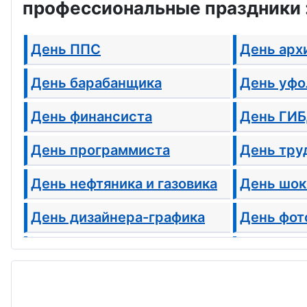
профессиональные праздники 
День ППС
День арх
День барабанщика
День уфо
День финансиста
День ГИ
День программиста
День тру
День нефтяника и газовика
День шок
День дизайнера-графика
День фот
День парикмахера
День све
День воспитателя
День этн