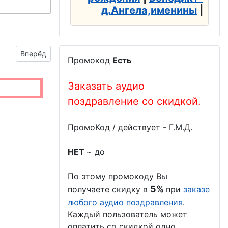
д.Ангела,именины
|
Следующий материал: День парикмахера -11
Вперёд
Промокод
Есть
Заказать аудио
поздравление со скидкой.
ПромоКод / действует - Г.М.Д.
НЕТ
~ до
По этому промокоду Вы
5%
получаете скидку в
при
заказе
любого аудио поздравления
.
Каждый пользователь может
оплатить со скидкой одно