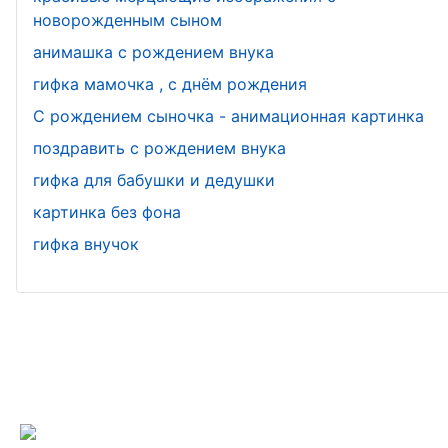
работника
День экс
новорожденным сыном
анимашка с рождением внука
День юриста
День сте
гифка мамочка , с днём рождения
День информатики
С рождением сыночка - анимационная картинка
поздравить с рождением внука
День гражданской авиации
гифка для бабушки и дедушки
День футбола
картинка без фона
гифка внучок
День работников ЗАГСа
День снабженца
День ФСБ
День хоккея