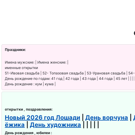
День энергетика
День риэлтора , День
агента по недвижимости
День МЧС
Праздники:
День компьютерщика
Имена мужские: | Имена женские: |
именные открытки
День транспортной
51-Ивовая свадьба | 52- Топазовая свадьба | 53-Урановая свадьба | 54
День рождение по годам: 41 год | 42 года | 43 года | 44 года | 45 лет | | | 
полиции
День рождение : кум | кума |
День орнитолога
открытки , поздравления:
День веб-мастера
Новый 2026 год Лошади
|
День ворчуна
|
ёжика
|
День художника
| | | | |
День следователя
День рождения , юбилеи :