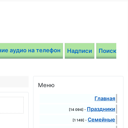
Надписи
Поиск
Меню
Главная
Праздники
[14 094] -
Семейные
[1 149] -