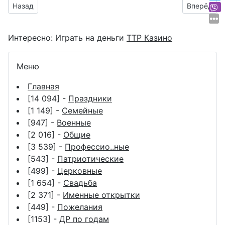
Предыдущий материал: картинки с парашютистами к проф 
Следующий
Назад
Вперёд
Интересно:
Играть на деньги
ТТР Казино
Меню
Главная
[14 094] -
Праздники
[1 149] -
Семейные
[947] -
Военные
[2 016] -
Общие
[3 539] -
Профессио..ные
[543] -
Патриотические
[499] -
Церковные
[1 654] -
Свадьба
[2 371] -
Именные открытки
[449] -
Пожелания
[1153] -
ДР по годам