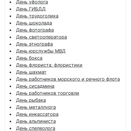
День уфолога
День ГИБДД
День трудоголика
День шоколада
День фотографа
День светооператора
День этнографа
День юрслужбы МВД
День бокса
День флориста, флористики
День шахмат
День работников морского и речного флота
День сисадмина
День работников торговли
День рыбака
День металлурга
День инкассатора
День альпиниста
День спелеолога