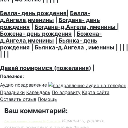
Белла- день рождения
|
Белла-
д.Ангела,именины
|
Богдана- день
рождения
|
Богдана-д.Ангела, именины
|
Божена- день рождения
|
Божена-
д.Ангела,именины
|
Бьянка- день
рождения
|
Бьянка-д.Ангела , именины
| | | |
| | |
Давай помиримся (пожелания)
|
Полезное:
Аудио поздравление
Праздники
Календарь
По алфавиту
Карта сайта
Оставить отзыв
Помощь
Ваш комментарий:
Изменить, удалить
Система комментирования SigComments
коммент возможно в течении 15 мин