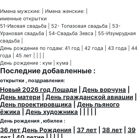
Имена мужские: | Имена женские: |
именные открытки
51-Ивовая свадьба | 52- Топазовая свадьба | 53-
Урановая свадьба | 54-Свадьба Зевса | 55-Изумрудная
свадьба |
День рождение по годам: 41 год | 42 года | 43 года | 44
года | 45 лет | | | |
День рождение : кум | кума |
Последние добавленные :
открытки , поздравления:
Новый 2026 год Лошади
|
День ворчуна
|
День матери
|
День гражданской авиации
|
День проектировщика
|
День пьяного
ёжика
|
День художника
| | | | |
День рождения , юбилеи :
36 лет День Рождения
|
37 лет
|
38 лет
|
39
лет
|
40 летие
| | | | |