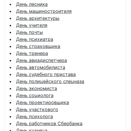
День лесника
День машиностроителя
День архитектуры
День учителя
День почты
День психиатра
День страховщика
День тренера
День авиадиспетчера
День автомобилиста
День судебного пристава
День полицейского спецназа
День экономиста
День социолога
День проектировщика
День участкового
День психолога
День работников Сбербанка
День кузнеца