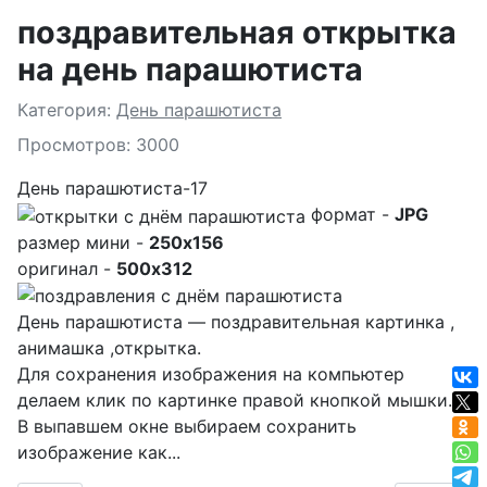
поздравительная открытка
на день парашютиста
Подробности
Категория:
День парашютиста
Просмотров: 3000
День парашютиста-17
формат -
JPG
размер мини -
250x156
оригинал -
500x312
День парашютиста — поздравительная картинка ,
анимашка ,открытка.
Для сохранения изображения на компьютер
делаем клик по картинке правой кнопкой мышки.
В выпавшем окне выбираем
сохранить
изображение как...