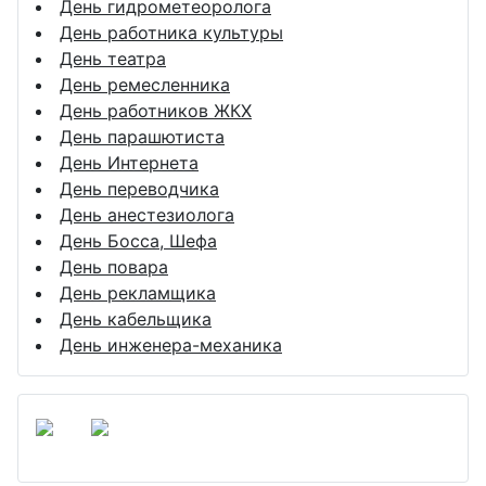
День гидрометеоролога
День работника культуры
День театра
День ремесленника
День работников ЖКХ
День парашютиста
День Интернета
День переводчика
День анестезиолога
День Босса, Шефа
День повара
День рекламщика
День кабельщика
День инженера-механика