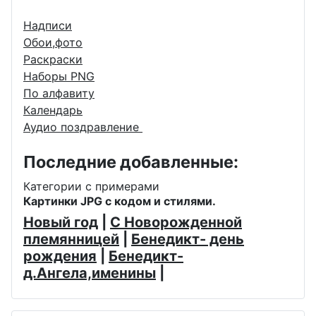
Надписи
Обои,фото
Раскраски
Наборы PNG
По алфавиту
Календарь
Аудио поздравление
Последние добавленные:
Категории с примерами
Картинки JPG с кодом и стилями.
Новый год
|
С Новорожденной
племянницей
|
Бенедикт- день
рождения
|
Бенедикт-
д.Ангела,именины
|