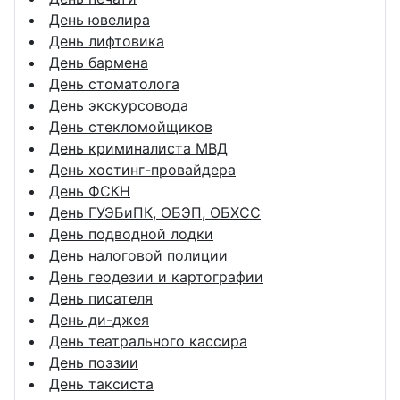
День ювелира
День лифтовика
День бармена
День стоматолога
День экскурсовода
День стекломойщиков
День криминалиста МВД
День хостинг-провайдера
День ФСКН
День ГУЭБиПК, ОБЭП, ОБХСС
День подводной лодки
День налоговой полиции
День геодезии и картографии
День писателя
День ди-джея
День театрального кассира
День поэзии
День таксиста