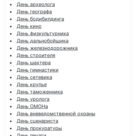
День археолога
День географа
День бодибилдинга
День кино
День физкультурника
День дальнобойщика
День железнодорожника
День строителя
День шахтера
День гимнастики
День сетевика
День крупье
День таможенника
День уролога
День ОМОНа
День вневедомственной охраны
День сценариста
День прокуратуры
День печати