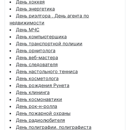
День хоккея
День энергетика
День риэлтора , День агента по
недвижимости
День МЧС
День компьютерщика
День транспортной полиции
День орнитолога
День веб-мастера
День следователя
День настольного тенниса
День косметолога
День рождения Рунета
День клининга
День космонавтики
День рок-н-ролла
День пожарной охраны
День радиолюбителя
День полиграфии, полиграфиста