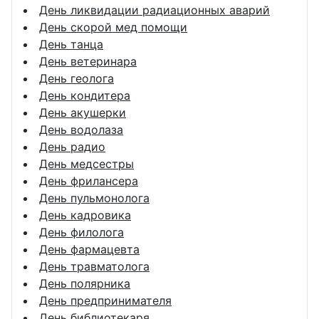
День ликвидации радиационных аварий
День скорой мед помощи
День танца
День ветеринара
День геолога
День кондитера
День акушерки
День водолаза
День радио
День медсестры
День фрилансера
День пульмонолога
День кадровика
День филолога
День фармацевта
День травматолога
День полярника
День предпринимателя
День библиотекаря