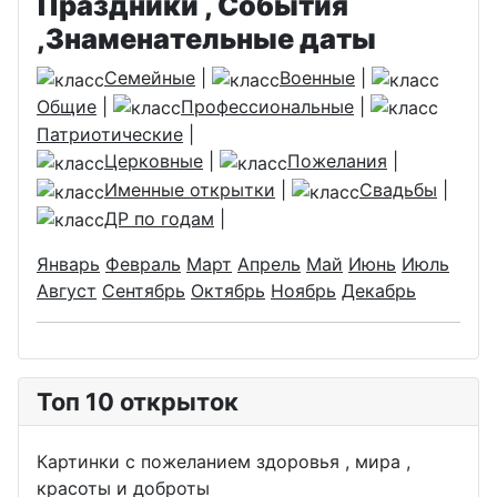
Праздники , События
,Знаменательные даты
Семейные
|
Военные
|
Общие
|
Профессиональные
|
Патриотические
|
Церковные
|
Пожелания
|
Именные открытки
|
Свадьбы
|
ДР по годам
|
Январь
Февраль
Март
Апрель
Май
Июнь
Июль
Август
Сентябрь
Октябрь
Ноябрь
Декабрь
Топ 10 открыток
Картинки с пожеланием здоровья , мира ,
красоты и доброты