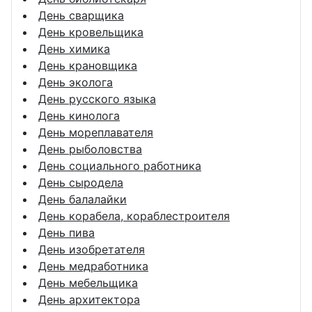
День сварщика
День кровельщика
День химика
День крановщика
День эколога
День русского языка
День кинолога
День мореплавателя
День рыболовства
День социального работника
День сыродела
День балалайки
День корабела, кораблестроителя
День пива
День изобретателя
День медработника
День мебельщика
День архитектора