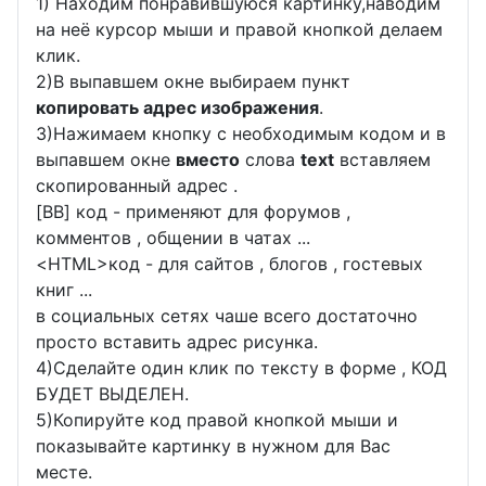
1) Находим понравившуюся картинку,наводим
на неё курсор мыши и правой кнопкой делаем
клик.
2)В выпавшем окне выбираем пункт
копировать адрес изображения
.
3)Нажимаем кнопку с необходимым кодом и в
выпавшем окне
вместо
слова
text
вставляем
скопированный адрес .
[BB] код - применяют для форумов ,
комментов , общении в чатах ...
<
HTML
>код - для сайтов , блогов , гостевых
книг ...
в социальных сетях чаше всего достаточно
просто вставить адрес рисунка.
4)Сделайте один клик по тексту в форме , КОД
БУДЕТ ВЫДЕЛЕН.
5)Копируйте код правой кнопкой мыши и
показывайте картинку в нужном для Вас
месте.