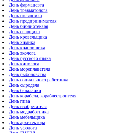
День фармацевта
День травматолога
День полярника
День предпринимателя
День библиотекаря
День сварщика
День кровельщика
День химика
День крановщика
День эколога
День русского языка
День кинолога
День мореплавателя
День рыболовства
День социального работника
День сыродела
День балалайки
День корабела, кораблестроителя
День пива
День изобретателя
День медработника
День мебельщика
День архитектора
День уфолога