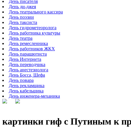
День писателя
День ди-джея
День театрального кассира
День поэзии
День таксиста
День гидрометеоролога
День работника культуры
День театра
День ремесленника
День работников ЖКХ
День парашютиста
День Интернета
День переводчика
День анестезиолога
День Босса, Шефа
День повара
День рекламщика
День кабельщика
День инженера-механика
картинки гиф с Путиным к п