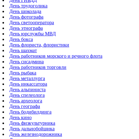
День ГИБДД
День трудоголика
День шоколада
День фотографа
День светооператора
День этнографа
День юрслужбы МВД
День бокса
День флориста, флористики
День шахмат
День работников морского и речного флота
День сисадмина
День работников торговли
День рыбака
День металлурга
День инкассатора
День альпиниста
День спелеолога
День археолога
День географа
День бодибилдинга
День кино
День физкультурника
День дальнобойщика
День железнодорожника