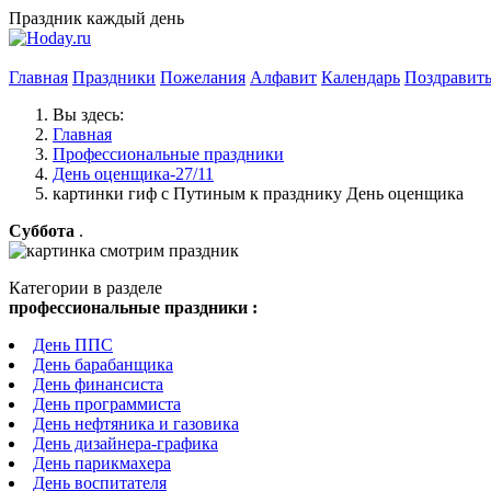
Праздник каждый день
Главная
Праздники
Пожелания
Алфавит
Календарь
Поздравит
Вы здесь:
Главная
Профессиональные праздники
День оценщика-27/11
картинки гиф с Путиным к празднику День оценщика
Суббота
.
Категории в разделе
профессиональные праздники :
День ППС
День барабанщика
День финансиста
День программиста
День нефтяника и газовика
День дизайнера-графика
День парикмахера
День воспитателя