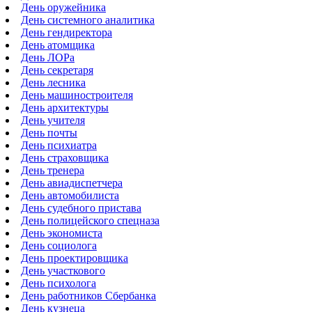
День оружейника
День системного аналитика
День гендиректора
День атомщика
День ЛОРа
День секретаря
День лесника
День машиностроителя
День архитектуры
День учителя
День почты
День психиатра
День страховщика
День тренера
День авиадиспетчера
День автомобилиста
День судебного пристава
День полицейского спецназа
День экономиста
День социолога
День проектировщика
День участкового
День психолога
День работников Сбербанка
День кузнеца