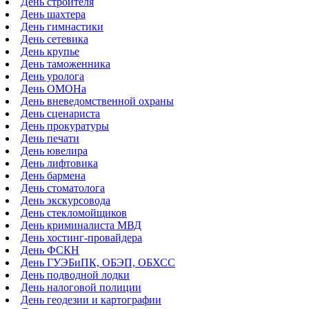
День строителя
День шахтера
День гимнастики
День сетевика
День крупье
День таможенника
День уролога
День ОМОНа
День вневедомственной охраны
День сценариста
День прокуратуры
День печати
День ювелира
День лифтовика
День бармена
День стоматолога
День экскурсовода
День стекломойщиков
День криминалиста МВД
День хостинг-провайдера
День ФСКН
День ГУЭБиПК, ОБЭП, ОБХСС
День подводной лодки
День налоговой полиции
День геодезии и картографии