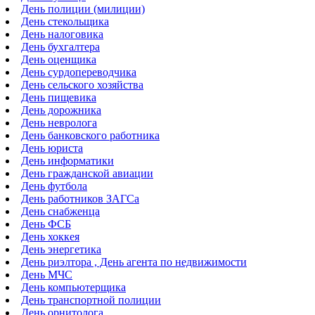
День полиции (милиции)
День стекольщика
День налоговика
День бухгалтера
День оценщика
День сурдопереводчика
День сельского хозяйства
День пищевика
День дорожника
День невролога
День банковского работника
День юриста
День информатики
День гражданской авиации
День футбола
День работников ЗАГСа
День снабженца
День ФСБ
День хоккея
День энергетика
День риэлтора , День агента по недвижимости
День МЧС
День компьютерщика
День транспортной полиции
День орнитолога