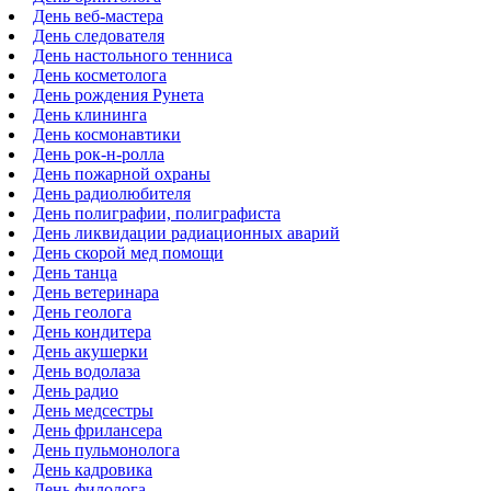
День веб-мастера
День следователя
День настольного тенниса
День косметолога
День рождения Рунета
День клининга
День космонавтики
День рок-н-ролла
День пожарной охраны
День радиолюбителя
День полиграфии, полиграфиста
День ликвидации радиационных аварий
День скорой мед помощи
День танца
День ветеринара
День геолога
День кондитера
День акушерки
День водолаза
День радио
День медсестры
День фрилансера
День пульмонолога
День кадровика
День филолога