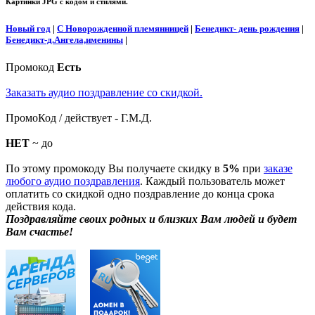
Картинки JPG с кодом и стилями.
Новый год
|
С Новорожденной племянницей
|
Бенедикт- день рождения
|
Бенедикт-д.Ангела,именины
|
Промокод
Есть
Заказать аудио поздравление со скидкой.
ПромоКод / действует - Г.М.Д.
НЕТ
~ до
По этому промокоду Вы получаете скидку в
5%
при
заказе
любого аудио поздравления
. Каждый пользователь может
оплатить со скидкой одно поздравление до конца срока
действия кода.
Поздравляйте своих родных и близких Вам людей и будет
Вам счастье!