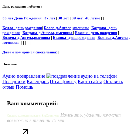
День рождения , юбилеи :
36 лет День Рождения
|
37 лет
|
38 лет
|
39 лет
|
40 летие
| | | | |
Белла- день рождения
|
Белла-д.Ангела,именины
|
Богдана- день
рождения
|
Богдана-д.Ангела, именины
|
Божена- день рождения
|
Божена-д.Ангела,именины
|
Бьянка- день рождения
|
Бьянка-д.Ангела ,
именины
| | | | | | |
Давай помиримся (пожелания)
|
Полезное:
Аудио поздравление
Праздники
Календарь
По алфавиту
Карта сайта
Оставить
отзыв
Помощь
Ваш комментарий:
Изменить, удалить коммент
Система комментирования SigComments
возможно в течении 15 мин