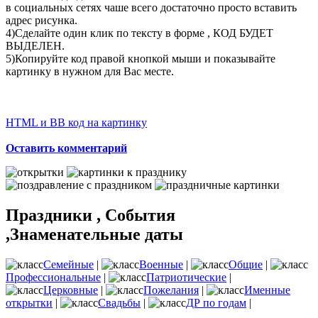
в социальных сетях чаше всего достаточно просто вставить
адрес рисунка.
4)Сделайте один клик по тексту в форме , КОД БУДЕТ
ВЫДЕЛЕН.
5)Копируйте код правой кнопкой мыши и показывайте
картинку в нужном для Вас месте.
HTML и BB код на картинку
Оставить комментарий
Праздники , События
,Знаменательные даты
Семейные
|
Военные
|
Общие
|
Профессиональные
|
Патриотические
|
Церковные
|
Пожелания
|
Именные
открытки
|
Свадьбы
|
ДР по годам
|