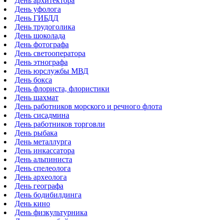
День архитектора
День уфолога
День ГИБДД
День трудоголика
День шоколада
День фотографа
День светооператора
День этнографа
День юрслужбы МВД
День бокса
День флориста, флористики
День шахмат
День работников морского и речного флота
День сисадмина
День работников торговли
День рыбака
День металлурга
День инкассатора
День альпиниста
День спелеолога
День археолога
День географа
День бодибилдинга
День кино
День физкультурника