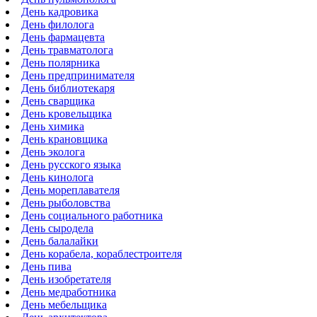
День кадровика
День филолога
День фармацевта
День травматолога
День полярника
День предпринимателя
День библиотекаря
День сварщика
День кровельщика
День химика
День крановщика
День эколога
День русского языка
День кинолога
День мореплавателя
День рыболовства
День социального работника
День сыродела
День балалайки
День корабела, кораблестроителя
День пива
День изобретателя
День медработника
День мебельщика