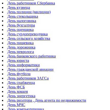
День работников Сбербанка
День кузнеца
День полиции (милиции)
День стекольщика
День налоговика
День бухгалтера
День оценщика
День сурдопереводчика
День сельского хозяйства
День пищевика
День дорожника
День невролога
День банковского работника
День юриста
День информатики
День гражданской авиации
День футбола
День работников ЗАГСа
День снабженца
День ФСБ
День хоккея
День энергетика
День риэлтора , День агента по недвижимости
День МЧС
День компьютерщика