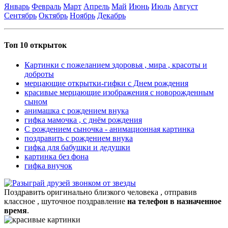
Январь
Февраль
Март
Апрель
Май
Июнь
Июль
Август
Сентябрь
Октябрь
Ноябрь
Декабрь
Топ 10 открыток
Картинки с пожеланием здоровья , мира , красоты и
доброты
мерцающие открытки-гифки с Днем рождения
красивые мерцающие изображения с новорожденным
сыном
анимашка с рождением внука
гифка мамочка , с днём рождения
С рождением сыночка - анимационная картинка
поздравить с рождением внука
гифка для бабушки и дедушки
картинка без фона
гифка внучок
Поздравить оригинально близкого человека , отправив
классное , шуточное поздравление
на телефон в назначенное
время
.