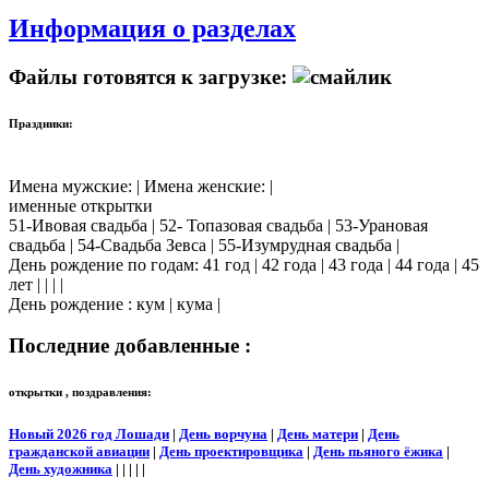
Информация о разделах
Файлы готовятся к загрузке:
Праздники:
Имена мужские: | Имена женские: |
именные открытки
51-Ивовая свадьба | 52- Топазовая свадьба | 53-Урановая
свадьба | 54-Свадьба Зевса | 55-Изумрудная свадьба |
День рождение по годам: 41 год | 42 года | 43 года | 44 года | 45
лет | | | |
День рождение : кум | кума |
Последние добавленные :
открытки , поздравления:
Новый 2026 год Лошади
|
День ворчуна
|
День матери
|
День
гражданской авиации
|
День проектировщика
|
День пьяного ёжика
|
День художника
| | | | |