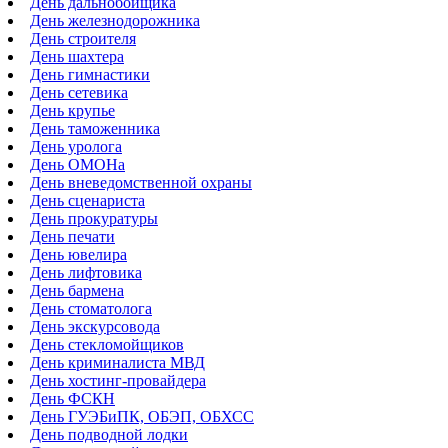
День дальнобойщика
День железнодорожника
День строителя
День шахтера
День гимнастики
День сетевика
День крупье
День таможенника
День уролога
День ОМОНа
День вневедомственной охраны
День сценариста
День прокуратуры
День печати
День ювелира
День лифтовика
День бармена
День стоматолога
День экскурсовода
День стекломойщиков
День криминалиста МВД
День хостинг-провайдера
День ФСКН
День ГУЭБиПК, ОБЭП, ОБХСС
День подводной лодки