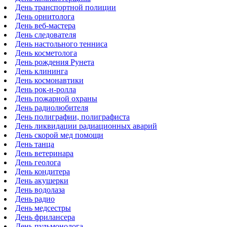
День транспортной полиции
День орнитолога
День веб-мастера
День следователя
День настольного тенниса
День косметолога
День рождения Рунета
День клининга
День космонавтики
День рок-н-ролла
День пожарной охраны
День радиолюбителя
День полиграфии, полиграфиста
День ликвидации радиационных аварий
День скорой мед помощи
День танца
День ветеринара
День геолога
День кондитера
День акушерки
День водолаза
День радио
День медсестры
День фрилансера
День пульмонолога