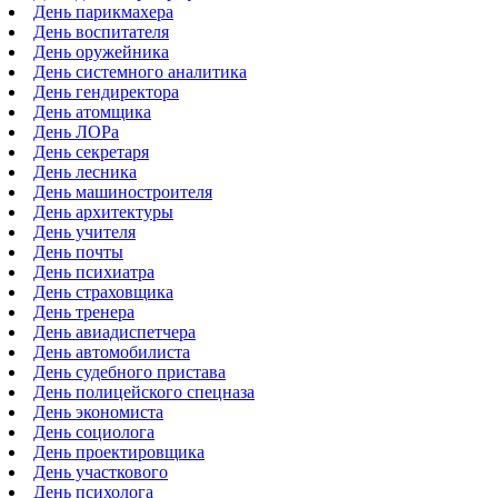
День парикмахера
День воспитателя
День оружейника
День системного аналитика
День гендиректора
День атомщика
День ЛОРа
День секретаря
День лесника
День машиностроителя
День архитектуры
День учителя
День почты
День психиатра
День страховщика
День тренера
День авиадиспетчера
День автомобилиста
День судебного пристава
День полицейского спецназа
День экономиста
День социолога
День проектировщика
День участкового
День психолога