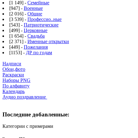
[1 149] -
Семейные
[947] -
Военные
[2 016] -
Общие
[3 539] -
Профессио..ные
[543] -
Патриотические
[499] -
Церковные
[1 654] -
Свадьба
[2 371] -
Именные открытки
[449] -
Пожелания
[1153] -
ДР по годам
Надписи
Обои,фото
Раскраски
Наборы PNG
По алфавиту
Календарь
Аудио поздравление
Последние добавленные:
Категории с примерами