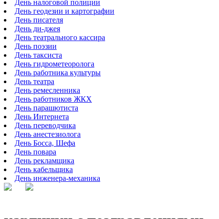
День налоговой полиции
День геодезии и картографии
День писателя
День ди-джея
День театрального кассира
День поэзии
День таксиста
День гидрометеоролога
День работника культуры
День театра
День ремесленника
День работников ЖКХ
День парашютиста
День Интернета
День переводчика
День анестезиолога
День Босса, Шефа
День повара
День рекламщика
День кабельщика
День инженера-механика