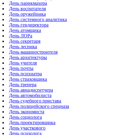
День парикмахера
День воспитателя
День оружейника
День системного аналитика
День гендиректора
День атомщика
День ЛОРа
День секретаря
День лесника
День машиностроителя
День архитектуры
День учителя
День почты
День психиатра
День страховщика
День тренера
День авиадиспетчера
День автомобилиста
День судебного пристава
День полицейского спецназа
День экономиста
День социолога
День проектировщика
День участкового
День психолога