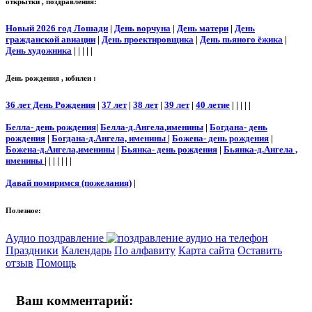
открытки , поздравления:
Новый 2026 год Лошади
|
День ворчуна
|
День матери
|
День
гражданской авиации
|
День проектировщика
|
День пьяного ёжика
|
День художника
| | | | |
День рождения , юбилеи :
36 лет День Рождения
|
37 лет
|
38 лет
|
39 лет
|
40 летие
| | | | |
Белла- день рождения
|
Белла-д.Ангела,именины
|
Богдана- день
рождения
|
Богдана-д.Ангела, именины
|
Божена- день рождения
|
Божена-д.Ангела,именины
|
Бьянка- день рождения
|
Бьянка-д.Ангела ,
именины
| | | | | | |
Давай помиримся (пожелания)
|
Полезное:
Аудио поздравление
Праздники
Календарь
По алфавиту
Карта сайта
Оставить
отзыв
Помощь
Ваш комментарий: