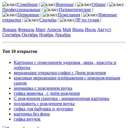
Семейные
|
Военные
|
Общие
|
Профессиональные
|
Патриотические
|
Церковные
|
Пожелания
|
Именные
открытки
|
Свадьбы
|
ДР по годам
|
Январь
Февраль
Март
Апрель
Май
Июнь
Июль
Август
Сентябрь
Октябрь
Ноябрь
Декабрь
Топ 10 открыток
Картинки с пожеланием здоровья , мира , красоты и
доброты
мерцающие открытки-гифки с Днем рождения
красивые мерцающие изображения с новорожденным
сыном
анимашка с рождением внука
гифка мамочка , с днём рождения
С рождением сыночка - анимационная картинка
поздравить с рождением внука
гифка для бабушки и дедушки
картинка без фона
гифка внучок