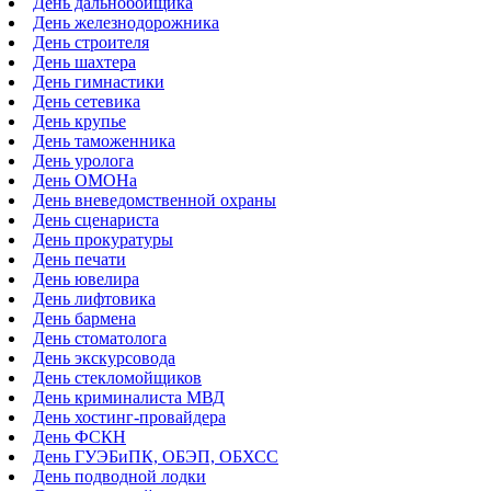
День дальнобойщика
День железнодорожника
День строителя
День шахтера
День гимнастики
День сетевика
День крупье
День таможенника
День уролога
День ОМОНа
День вневедомственной охраны
День сценариста
День прокуратуры
День печати
День ювелира
День лифтовика
День бармена
День стоматолога
День экскурсовода
День стекломойщиков
День криминалиста МВД
День хостинг-провайдера
День ФСКН
День ГУЭБиПК, ОБЭП, ОБХСС
День подводной лодки