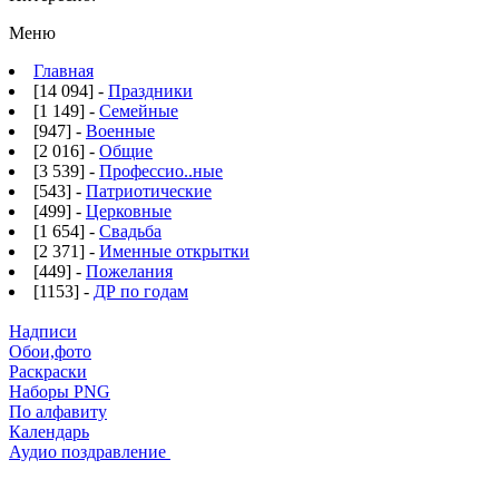
Меню
Главная
[14 094] -
Праздники
[1 149] -
Семейные
[947] -
Военные
[2 016] -
Общие
[3 539] -
Профессио..ные
[543] -
Патриотические
[499] -
Церковные
[1 654] -
Свадьба
[2 371] -
Именные открытки
[449] -
Пожелания
[1153] -
ДР по годам
Надписи
Обои,фото
Раскраски
Наборы PNG
По алфавиту
Календарь
Аудио поздравление