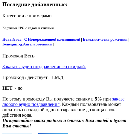
Последние добавленные:
Категории с примерами
Картинки JPG с кодом и стилями.
Новый год
|
С Новорожденной племянницей
|
Бенедикт- день рождения
|
Бенедикт-д.Ангела,именины
|
Промокод
Есть
Заказать аудио поздравление со скидкой.
ПромоКод / действует - Г.М.Д.
НЕТ
~ до
По этому промокоду Вы получаете скидку в
5%
при
заказе
любого аудио поздравления
. Каждый пользователь может
оплатить со скидкой одно поздравление до конца срока
действия кода.
Поздравляйте своих родных и близких Вам людей и будет
Вам счастье!