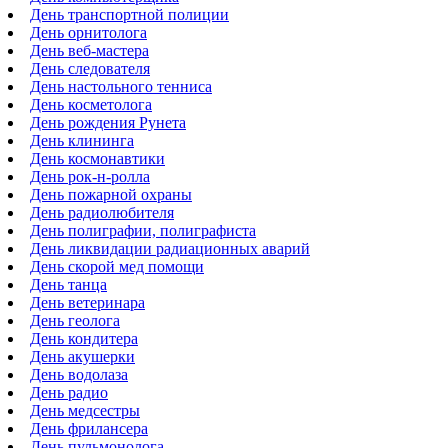
День транспортной полиции
День орнитолога
День веб-мастера
День следователя
День настольного тенниса
День косметолога
День рождения Рунета
День клининга
День космонавтики
День рок-н-ролла
День пожарной охраны
День радиолюбителя
День полиграфии, полиграфиста
День ликвидации радиационных аварий
День скорой мед помощи
День танца
День ветеринара
День геолога
День кондитера
День акушерки
День водолаза
День радио
День медсестры
День фрилансера
День пульмонолога