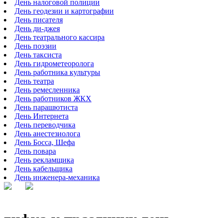
День налоговой полиции
День геодезии и картографии
День писателя
День ди-джея
День театрального кассира
День поэзии
День таксиста
День гидрометеоролога
День работника культуры
День театра
День ремесленника
День работников ЖКХ
День парашютиста
День Интернета
День переводчика
День анестезиолога
День Босса, Шефа
День повара
День рекламщика
День кабельщика
День инженера-механика