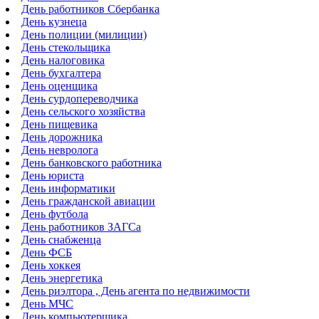
День работников Сбербанка
День кузнеца
День полиции (милиции)
День стекольщика
День налоговика
День бухгалтера
День оценщика
День сурдопереводчика
День сельского хозяйства
День пищевика
День дорожника
День невролога
День банковского работника
День юриста
День информатики
День гражданской авиации
День футбола
День работников ЗАГСа
День снабженца
День ФСБ
День хоккея
День энергетика
День риэлтора , День агента по недвижимости
День МЧС
День компьютерщика