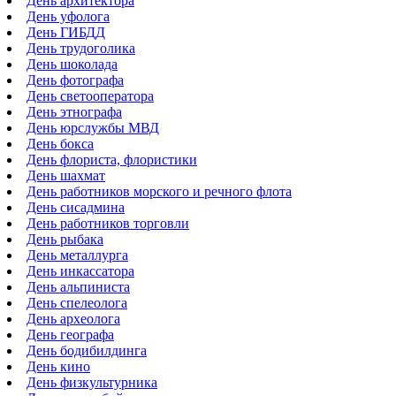
День архитектора
День уфолога
День ГИБДД
День трудоголика
День шоколада
День фотографа
День светооператора
День этнографа
День юрслужбы МВД
День бокса
День флориста, флористики
День шахмат
День работников морского и речного флота
День сисадмина
День работников торговли
День рыбака
День металлурга
День инкассатора
День альпиниста
День спелеолога
День археолога
День географа
День бодибилдинга
День кино
День физкультурника