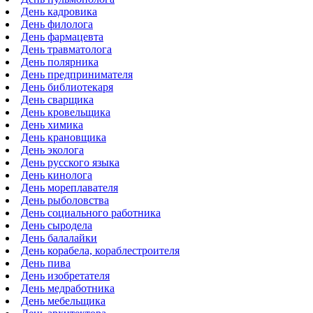
День кадровика
День филолога
День фармацевта
День травматолога
День полярника
День предпринимателя
День библиотекаря
День сварщика
День кровельщика
День химика
День крановщика
День эколога
День русского языка
День кинолога
День мореплавателя
День рыболовства
День социального работника
День сыродела
День балалайки
День корабела, кораблестроителя
День пива
День изобретателя
День медработника
День мебельщика