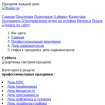
Праздник каждый день
Главная
Праздники
Пожелания
Алфавит
Календарь
Поздравить
Надписи
Поиск
Вы здесь:
Главная
Профессиональные праздники
День наркоконтроля
гифка к празднику день наркоконтроля
Суббота
.
Категории в разделе
профессиональные праздники :
День ППС
День барабанщика
День финансиста
День программиста
День нефтяника и газовика
День дизайнера-графика