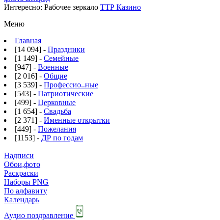
Интересно:
Рабочее зеркало
ТТР Казино
Меню
Главная
[14 094] -
Праздники
[1 149] -
Семейные
[947] -
Военные
[2 016] -
Общие
[3 539] -
Профессио..ные
[543] -
Патриотические
[499] -
Церковные
[1 654] -
Свадьба
[2 371] -
Именные открытки
[449] -
Пожелания
[1153] -
ДР по годам
Надписи
Обои,фото
Раскраски
Наборы PNG
По алфавиту
Календарь
Аудио поздравление