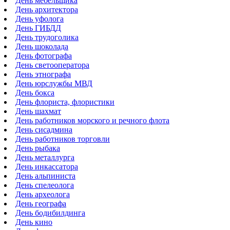
День мебельщика
День архитектора
День уфолога
День ГИБДД
День трудоголика
День шоколада
День фотографа
День светооператора
День этнографа
День юрслужбы МВД
День бокса
День флориста, флористики
День шахмат
День работников морского и речного флота
День сисадмина
День работников торговли
День рыбака
День металлурга
День инкассатора
День альпиниста
День спелеолога
День археолога
День географа
День бодибилдинга
День кино