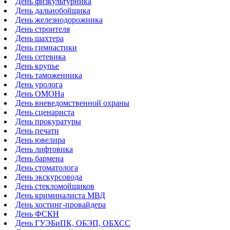
День физкультурника
День дальнобойщика
День железнодорожника
День строителя
День шахтера
День гимнастики
День сетевика
День крупье
День таможенника
День уролога
День ОМОНа
День вневедомственной охраны
День сценариста
День прокуратуры
День печати
День ювелира
День лифтовика
День бармена
День стоматолога
День экскурсовода
День стекломойщиков
День криминалиста МВД
День хостинг-провайдера
День ФСКН
День ГУЭБиПК, ОБЭП, ОБХСС