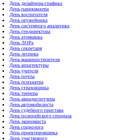
День дизайнера-графика
День парикмахера
День воспитателя
День оружейника
День системного аналитика
День гендиректора
День атомщика
День ЛОРа
День секретаря
День лесника
День машиностроителя
День архитектуры
День учителя
День почты
День психиатра
День страховщика
День тренера
День авиадиспетчера
День автомобилиста
День судебного пристава
День полицейского спецназа
День экономиста
День социолога
День проектировщика
День участкового