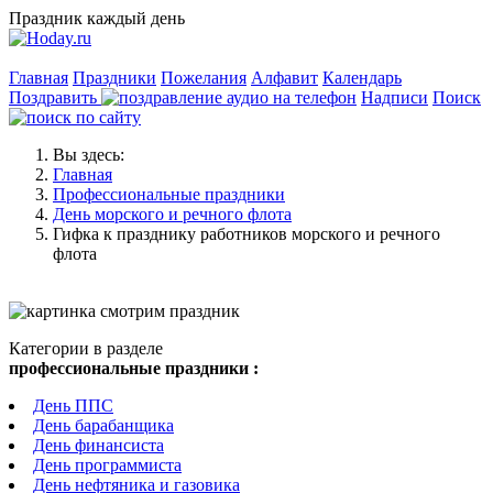
Праздник каждый день
Главная
Праздники
Пожелания
Алфавит
Календарь
Поздравить
Надписи
Поиск
Вы здесь:
Главная
Профессиональные праздники
День морского и речного флота
Гифка к празднику работников морского и речного
флота
Категории в разделе
профессиональные праздники :
День ППС
День барабанщика
День финансиста
День программиста
День нефтяника и газовика