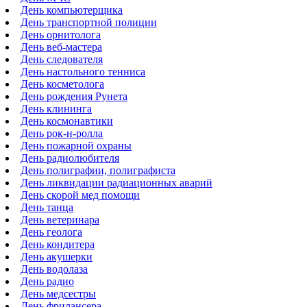
День компьютерщика
День транспортной полиции
День орнитолога
День веб-мастера
День следователя
День настольного тенниса
День косметолога
День рождения Рунета
День клининга
День космонавтики
День рок-н-ролла
День пожарной охраны
День радиолюбителя
День полиграфии, полиграфиста
День ликвидации радиационных аварий
День скорой мед помощи
День танца
День ветеринара
День геолога
День кондитера
День акушерки
День водолаза
День радио
День медсестры
День фрилансера