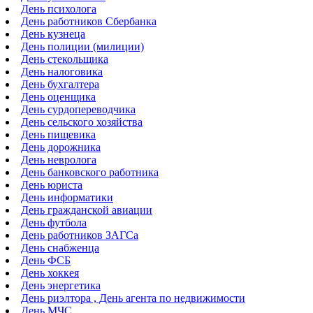
День психолога
День работников Сбербанка
День кузнеца
День полиции (милиции)
День стекольщика
День налоговика
День бухгалтера
День оценщика
День сурдопереводчика
День сельского хозяйства
День пищевика
День дорожника
День невролога
День банковского работника
День юриста
День информатики
День гражданской авиации
День футбола
День работников ЗАГСа
День снабженца
День ФСБ
День хоккея
День энергетика
День риэлтора , День агента по недвижимости
День МЧС