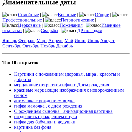
,Знаменательные даты
Семейные
|
Военные
|
Общие
|
Профессиональные
|
Патриотические
|
Церковные
|
Пожелания
|
Именные
открытки
|
Свадьбы
|
ДР по годам
|
Январь
Февраль
Март
Апрель
Май
Июнь
Июль
Август
Сентябрь
Октябрь
Ноябрь
Декабрь
Топ 10 открыток
Картинки с пожеланием здоровья , мира , красоты и
доброты
мерцающие открытки-гифки с Днем рождения
красивые мерцающие изображения с новорожденным
сыном
анимашка с рождением внука
гифка мамочка , с днём рождения
С рождением сыночка - анимационная картинка
поздравить с рождением внука
гифка для бабушки и дедушки
картинка без фона