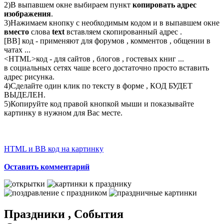
2)В выпавшем окне выбираем пункт
копировать адрес
изображения
.
3)Нажимаем кнопку с необходимым кодом и в выпавшем окне
вместо
слова
text
вставляем скопированный адрес .
[BB] код - применяют для форумов , комментов , общении в
чатах ...
<
HTML
>код - для сайтов , блогов , гостевых книг ...
в социальных сетях чаше всего достаточно просто вставить
адрес рисунка.
4)Сделайте один клик по тексту в форме , КОД БУДЕТ
ВЫДЕЛЕН.
5)Копируйте код правой кнопкой мыши и показывайте
картинку в нужном для Вас месте.
HTML и BB код на картинку
Оставить комментарий
Праздники , События