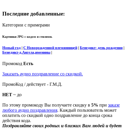
Последние добавленные:
Категории с примерами
Картинки JPG с кодом и стилями.
Новый год
|
С Новорожденной племянницей
|
Бенедикт- день рождения
|
Бенедикт-д.Ангела,именины
|
Промокод
Есть
Заказать аудио поздравление со скидкой.
ПромоКод / действует - Г.М.Д.
НЕТ
~ до
По этому промокоду Вы получаете скидку в
5%
при
заказе
любого аудио поздравления
. Каждый пользователь может
оплатить со скидкой одно поздравление до конца срока
действия кода.
Поздравляйте своих родных и близких Вам людей и будет