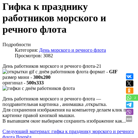
Гифка к празднику
работников морского и
речного флота
Подробности
Категория:
День морского и речного флота
Просмотров: 3082
День работников морского и речного флота-21
формат -
GIF
размер мини -
300x200
оригинал -
500x333
2
День работников морского и речного флота —
поздравительная картинка , анимашка ,открытка.
Для сохранения изображения на компьютер делаем клик по
картинке правой кнопкой мышки.
В выпавшем окне выбираем
сохранить изображение как...
Следующий материал: гифка к празднику морского и речного
флота
Вперёд