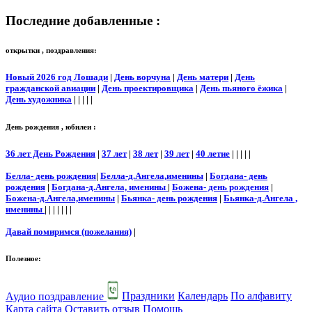
Последние добавленные :
открытки , поздравления:
Новый 2026 год Лошади
|
День ворчуна
|
День матери
|
День
гражданской авиации
|
День проектировщика
|
День пьяного ёжика
|
День художника
| | | | |
День рождения , юбилеи :
36 лет День Рождения
|
37 лет
|
38 лет
|
39 лет
|
40 летие
| | | | |
Белла- день рождения
|
Белла-д.Ангела,именины
|
Богдана- день
рождения
|
Богдана-д.Ангела, именины
|
Божена- день рождения
|
Божена-д.Ангела,именины
|
Бьянка- день рождения
|
Бьянка-д.Ангела ,
именины
| | | | | | |
Давай помиримся (пожелания)
|
Полезное:
Аудио поздравление
Праздники
Календарь
По алфавиту
Карта сайта
Оставить отзыв
Помощь