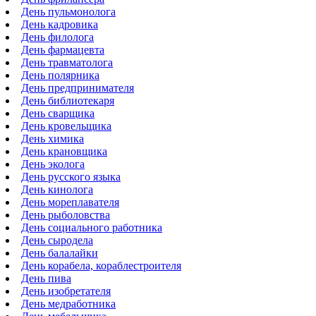
День пульмонолога
День кадровика
День филолога
День фармацевта
День травматолога
День полярника
День предпринимателя
День библиотекаря
День сварщика
День кровельщика
День химика
День крановщика
День эколога
День русского языка
День кинолога
День мореплавателя
День рыболовства
День социального работника
День сыродела
День балалайки
День корабела, кораблестроителя
День пива
День изобретателя
День медработника