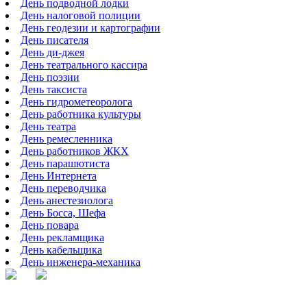
День подводной лодки
День налоговой полиции
День геодезии и картографии
День писателя
День ди-джея
День театрального кассира
День поэзии
День таксиста
День гидрометеоролога
День работника культуры
День театра
День ремесленника
День работников ЖКХ
День парашютиста
День Интернета
День переводчика
День анестезиолога
День Босса, Шефа
День повара
День рекламщика
День кабельщика
День инженера-механика