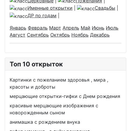
Церковные
|
Пожелания
|
Именные открытки
|
Свадьбы
|
ДР по годам
|
Январь
Февраль
Март
Апрель
Май
Июнь
Июль
Август
Сентябрь
Октябрь
Ноябрь
Декабрь
Топ 10 открыток
Картинки с пожеланием здоровья , мира ,
красоты и доброты
мерцающие открытки-гифки с Днем рождения
красивые мерцающие изображения с
новорожденным сыном
анимашка с рождением внука