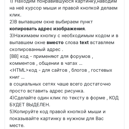
1) Находим понравившуюся картинку,наводим
на неё курсор мыши и правой кнопкой делаем
клик.
2)В выпавшем окне выбираем пункт
копировать адрес изображения
.
3)Нажимаем кнопку с необходимым кодом и в
выпавшем окне
вместо
слова
text
вставляем
скопированный адрес .
[BB] код - применяют для форумов ,
комментов , общении в чатах ...
<
HTML
>код - для сайтов , блогов , гостевых
книг ...
в социальных сетях чаше всего достаточно
просто вставить адрес рисунка.
4)Сделайте один клик по тексту в форме , КОД
БУДЕТ ВЫДЕЛЕН.
5)Копируйте код правой кнопкой мыши и
показывайте картинку в нужном для Вас
месте.