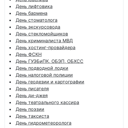
День лифтовика
День бармена
День стоматолога
День экскурсовода
День стекломойщиков
День криминалиста МВД
День хостинг-провайдера
День ФСКН
День ГУЭБиПК, ОБЭП, ОБХСС
День подводной лодки
День налоговой полиции
День геодезии и картографии
День писателя
День ди-джея
День театрального кассира
День поэзии
День таксиста
День гидрометеоролога