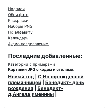
Надписи
Обои,фото
Раскраски
Наборы PNG
По алфавиту
Календарь
Аудио поздравление
Последние добавленные:
Категории с примерами
Картинки JPG с кодом и стилями.
Новый год
|
С Новорожденной
племянницей
|
Бенедикт- день
рождения
|
Бенедикт-
д.Ангела,именины
|