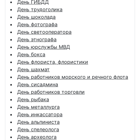
День ГИБДД
День трудоголика
День шоколада
День фотографа
День светооператора
День этнографа
День юрслужбы МВД
День бокса
День флориста, флористики
День шахмат
День работников морского и речного флота
День сисадмина
День работников торговли
День рыбака
День металлурга
День инкассатора
День альпиниста
День спелеолога
День археолога