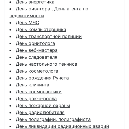
День энергетика
День риэлтора , День агента по
недвижимости
День МЧС
День компьютерщика
День транспортной полиции
День орнитолога
День веб-мастера
День следователя
День настольного тенниса
День косметолога
День рождения Рунета
День клининга
День космонавтики
День рок-н-ролла
День пожарной охраны
День радиолюбителя
День полиграфии, полиграфиста
День ликвидации радиационных аварий