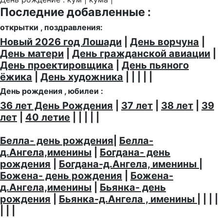
Последние добавленные :
открытки , поздравления:
Новый 2026 год Лошади
|
День ворчуна
|
День матери
|
День гражданской авиации
|
День проектировщика
|
День пьяного
ёжика
|
День художника
| | | | |
День рождения , юбилеи :
36 лет День Рождения
|
37 лет
|
38 лет
|
39
лет
|
40 летие
| | | | |
Белла- день рождения
|
Белла-
д.Ангела,именины
|
Богдана- день
рождения
|
Богдана-д.Ангела, именины
|
Божена- день рождения
|
Божена-
д.Ангела,именины
|
Бьянка- день
рождения
|
Бьянка-д.Ангела , именины
| | | |
| | |