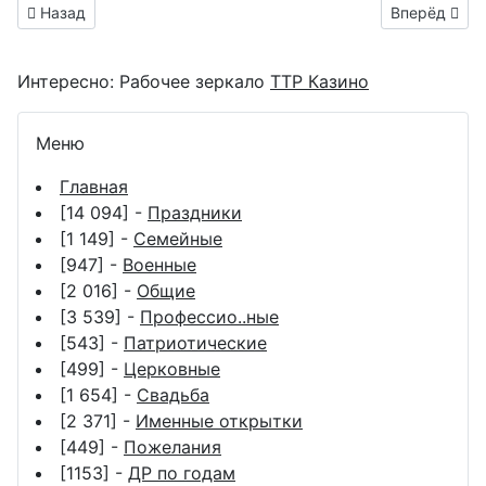
Предыдущий материал: Поздравить коллегу с праздником м
Следующий м
Назад
Вперёд
Интересно:
Рабочее зеркало
ТТР Казино
Меню
Главная
[14 094] -
Праздники
[1 149] -
Семейные
[947] -
Военные
[2 016] -
Общие
[3 539] -
Профессио..ные
[543] -
Патриотические
[499] -
Церковные
[1 654] -
Свадьба
[2 371] -
Именные открытки
[449] -
Пожелания
[1153] -
ДР по годам