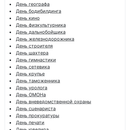
День географа
День бодибилдинга
День кино
День физкультурника
День дальнобойщика
День железнодорожника
День строителя
День шахтера
День гимнастики
День сетевика
День крупье
День таможенника
День уролога
День ОМОНа
День вневедомственной охраны
День сценариста
День прокуратуры
День печати
День ювелира