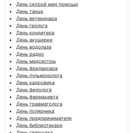
День скорой мед помощи
День танца
День ветеринара
День геолога
День кондитера
День акушерки
День водолаза
День радио
День медсестры
День фрилансера
День пульмонолога
День кадровика
День филолога
День фармацевта
День травматолога
День полярника
День предпринимателя
День библиотекаря
День сварщика