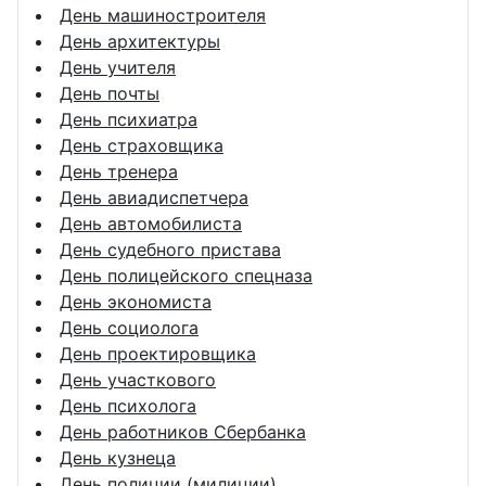
День машиностроителя
День архитектуры
День учителя
День почты
День психиатра
День страховщика
День тренера
День авиадиспетчера
День автомобилиста
День судебного пристава
День полицейского спецназа
День экономиста
День социолога
День проектировщика
День участкового
День психолога
День работников Сбербанка
День кузнеца
День полиции (милиции)