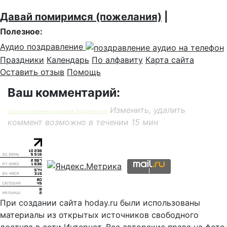
Давай помиримся (пожелания)
|
Полезное:
Аудио поздравление
Праздники
Календарь
По алфавиту
Карта сайта
Оставить отзыв
Помощь
Ваш комментарий:
Изменить, удалить
Система комментирования SigComments
коммент возможно в течении 15 мин
При создании сайта hoday.ru были использованы
материалы из открытых источников свободного