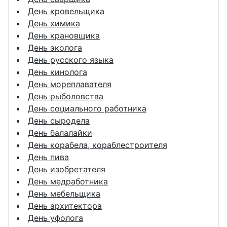
День кровельщика
День химика
День крановщика
День эколога
День русского языка
День кинолога
День мореплавателя
День рыболовства
День социального работника
День сыродела
День балалайки
День корабела, кораблестроителя
День пива
День изобретателя
День медработника
День мебельщика
День архитектора
День уфолога