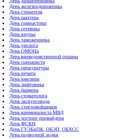
День дальнобойщика
День железнодорожника
День строителя
День шахтера
День гимнастики
День сетевика
День крупье
День таможенника
День уролога
День ОМОНа
День вневедомственной охраны
День сценариста
День прокуратуры
День печати
День ювелира
День лифтовика
День бармена
День стоматолога
День экскурсовода
День стекломойщиков
День криминалиста МВД
День хостинг-провайдера
День ФСКН
День ГУЭБиПК, ОБЭП, ОБХСС
День подводной лодки