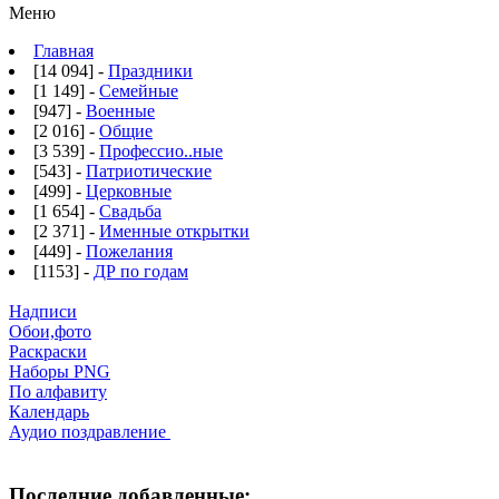
Меню
Главная
[14 094] -
Праздники
[1 149] -
Семейные
[947] -
Военные
[2 016] -
Общие
[3 539] -
Профессио..ные
[543] -
Патриотические
[499] -
Церковные
[1 654] -
Свадьба
[2 371] -
Именные открытки
[449] -
Пожелания
[1153] -
ДР по годам
Надписи
Обои,фото
Раскраски
Наборы PNG
По алфавиту
Календарь
Аудио поздравление
Последние добавленные: