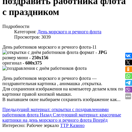
поздравить работника флота
с праздником
Подробности
Категория:
День морского и речного флота
Просмотров: 3039
День работников морского и речного флота-11
формат -
JPG
размер мини -
250x156
оригинал -
600x375
День работников морского и речного флота —
поздравительная картинка , анимашка ,открытка.
Для сохранения изображения на компьютер делаем клик по
картинке правой кнопкой мышки.
В выпавшем окне выбираем
сохранить изображение как...
Предыдущий материал: открытки с поздравлениями
работников флота
Назад
Следующий материал: красочные
картинки на день морского и речного флота
Вперёд
Интересно:
Рабочее зеркало
ТТР Казино