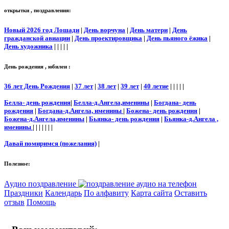
открытки , поздравления:
Новый 2026 год Лошади
|
День ворчуна
|
День матери
|
День
гражданской авиации
|
День проектировщика
|
День пьяного ёжика
|
День художника
| | | | |
День рождения , юбилеи :
36 лет День Рождения
|
37 лет
|
38 лет
|
39 лет
|
40 летие
| | | | |
Белла- день рождения
|
Белла-д.Ангела,именины
|
Богдана- день
рождения
|
Богдана-д.Ангела, именины
|
Божена- день рождения
|
Божена-д.Ангела,именины
|
Бьянка- день рождения
|
Бьянка-д.Ангела ,
именины
| | | | | | |
Давай помиримся (пожелания)
|
Полезное:
Аудио поздравление
Праздники
Календарь
По алфавиту
Карта сайта
Оставить
отзыв
Помощь