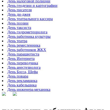
День налоговой полиции
День геодезии и картографии
День писателя
День ди-джея
День театрального кассира
День поэзии
День таксиста
День гидрометеоролога
День работника культуры
День театра
День ремесленника
День работников ЖКХ
День парашютиста
День Интернета
День переводчика
День анестезиолога
День Босса, Шефа
День повара
День рекламщика
День кабельщика
День инженера-механика