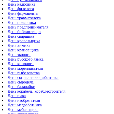
День кадровика
День филолога
День фармацевта
День травматолога
День полярника
День предпринимателя
День библиотекаря
День сварщика
День кровельщика
День химика
День крановщика
День эколога
День русского языка
День кинолога
День мореплавателя
День рыболовства
День социального работника
День сыродела
День балалайки
День корабела, кораблестроителя
День пива
День изобретателя
День медработника
День мебельщика