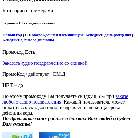
Категории с примерами
Картинки JPG с кодом и стилями.
Новый год
|
С Новорожденной племянницей
|
Бенедикт- день рождения
|
Бенедикт-д.Ангела,именины
|
Промокод
Есть
Заказать аудио поздравление со скидкой.
ПромоКод / действует - Г.М.Д.
НЕТ
~ до
По этому промокоду Вы получаете скидку в
5%
при
заказе
любого аудио поздравления
. Каждый пользователь может
оплатить со скидкой одно поздравление до конца срока
действия кода.
Поздравляйте своих родных и близких Вам людей и будет
Вам счастье!