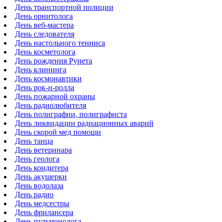
День транспортной полиции
День орнитолога
День веб-мастера
День следователя
День настольного тенниса
День косметолога
День рождения Рунета
День клининга
День космонавтики
День рок-н-ролла
День пожарной охраны
День радиолюбителя
День полиграфии, полиграфиста
День ликвидации радиационных аварий
День скорой мед помощи
День танца
День ветеринара
День геолога
День кондитера
День акушерки
День водолаза
День радио
День медсестры
День фрилансера
День пульмонолога