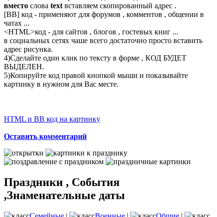
вместо
слова
text
вставляем скопированный адрес .
[BB] код - применяют для форумов , комментов , общении в
чатах ...
<
HTML
>код - для сайтов , блогов , гостевых книг ...
в социальных сетях чаше всего достаточно просто вставить
адрес рисунка.
4)Сделайте один клик по тексту в форме , КОД БУДЕТ
ВЫДЕЛЕН.
5)Копируйте код правой кнопкой мыши и показывайте
картинку в нужном для Вас месте.
HTML и BB код на картинку
Оставить комментарий
Праздники , События
,Знаменательные даты
Семейные
|
Военные
|
Общие
|