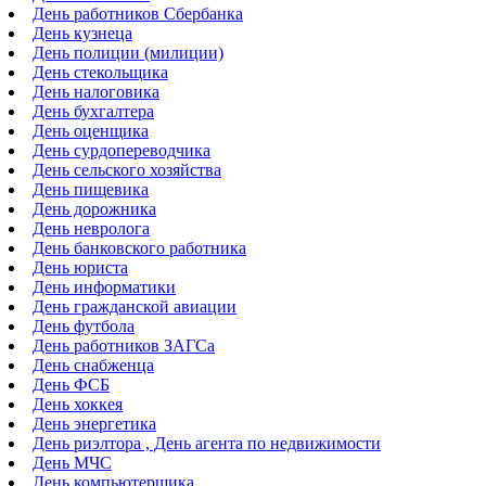
День работников Сбербанка
День кузнеца
День полиции (милиции)
День стекольщика
День налоговика
День бухгалтера
День оценщика
День сурдопереводчика
День сельского хозяйства
День пищевика
День дорожника
День невролога
День банковского работника
День юриста
День информатики
День гражданской авиации
День футбола
День работников ЗАГСа
День снабженца
День ФСБ
День хоккея
День энергетика
День риэлтора , День агента по недвижимости
День МЧС
День компьютерщика