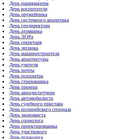
День парикмахера
День воспитателя
День оружейника
День системного аналитика
День гендиректора
День атомщика
День ЛОРа
День секретаря
День лесника
День машиностроителя
День архитектуры
День учителя
День почты
День психиатра
День страховщика
День тренера
День авиадиспетчера
День автомобилиста
День судебного пристава
День полицейского спецназа
День экономиста
День социолога
День проектировщика
День участкового
День психолога