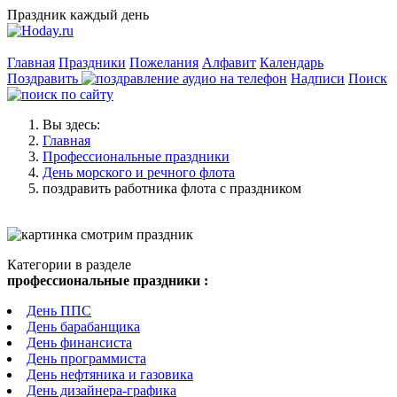
Праздник каждый день
Главная
Праздники
Пожелания
Алфавит
Календарь
Поздравить
Надписи
Поиск
Вы здесь:
Главная
Профессиональные праздники
День морского и речного флота
поздравить работника флота с праздником
Категории в разделе
профессиональные праздники :
День ППС
День барабанщика
День финансиста
День программиста
День нефтяника и газовика
День дизайнера-графика