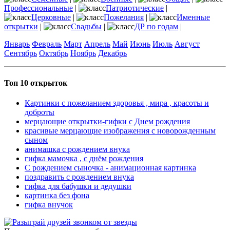
Профессиональные
|
Патриотические
|
Церковные
|
Пожелания
|
Именные
открытки
|
Свадьбы
|
ДР по годам
|
Январь
Февраль
Март
Апрель
Май
Июнь
Июль
Август
Сентябрь
Октябрь
Ноябрь
Декабрь
Топ 10 открыток
Картинки с пожеланием здоровья , мира , красоты и
доброты
мерцающие открытки-гифки с Днем рождения
красивые мерцающие изображения с новорожденным
сыном
анимашка с рождением внука
гифка мамочка , с днём рождения
С рождением сыночка - анимационная картинка
поздравить с рождением внука
гифка для бабушки и дедушки
картинка без фона
гифка внучок