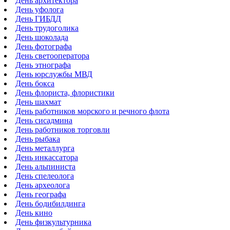
День архитектора
День уфолога
День ГИБДД
День трудоголика
День шоколада
День фотографа
День светооператора
День этнографа
День юрслужбы МВД
День бокса
День флориста, флористики
День шахмат
День работников морского и речного флота
День сисадмина
День работников торговли
День рыбака
День металлурга
День инкассатора
День альпиниста
День спелеолога
День археолога
День географа
День бодибилдинга
День кино
День физкультурника