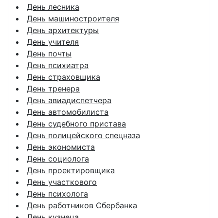
День лесника
День машиностроителя
День архитектуры
День учителя
День почты
День психиатра
День страховщика
День тренера
День авиадиспетчера
День автомобилиста
День судебного пристава
День полицейского спецназа
День экономиста
День социолога
День проектировщика
День участкового
День психолога
День работников Сбербанка
День кузнеца