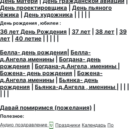
День матери
|
День гражданской авиации
|
День проектировщика
|
День пьяного
ёжика
|
День художника
| | | | |
День рождения , юбилеи :
36 лет День Рождения
|
37 лет
|
38 лет
|
39
лет
|
40 летие
| | | | |
Белла- день рождения
|
Белла-
д.Ангела,именины
|
Богдана- день
рождения
|
Богдана-д.Ангела, именины
|
Божена- день рождения
|
Божена-
д.Ангела,именины
|
Бьянка- день
рождения
|
Бьянка-д.Ангела , именины
| | | |
| | |
Давай помиримся (пожелания)
|
Полезное:
Аудио поздравление
Праздники
Календарь
По