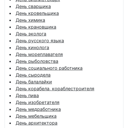
День сварщика
День кровельщика
День химика
День крановщика
День эколога
День русского языка
День кинолога
День мореплавателя
День рыболовства
День социального работника
День сыродела
День балалайки
День корабела, кораблестроителя
День пива
День изобретателя
День медработника
День мебельщика
День архитектора