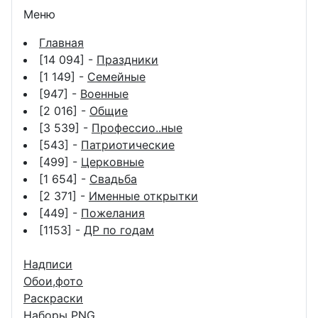
Меню
Главная
[14 094] -
Праздники
[1 149] -
Семейные
[947] -
Военные
[2 016] -
Общие
[3 539] -
Профессио..ные
[543] -
Патриотические
[499] -
Церковные
[1 654] -
Свадьба
[2 371] -
Именные открытки
[449] -
Пожелания
[1153] -
ДР по годам
Надписи
Обои,фото
Раскраски
Наборы PNG