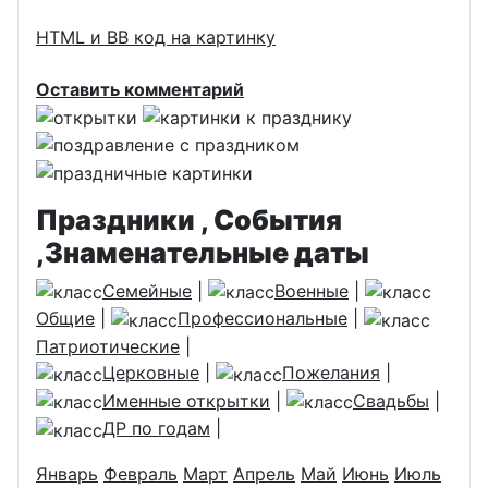
HTML и BB код на картинку
Оставить комментарий
Праздники , События
,Знаменательные даты
Семейные
|
Военные
|
Общие
|
Профессиональные
|
Патриотические
|
Церковные
|
Пожелания
|
Именные открытки
|
Свадьбы
|
ДР по годам
|
Январь
Февраль
Март
Апрель
Май
Июнь
Июль