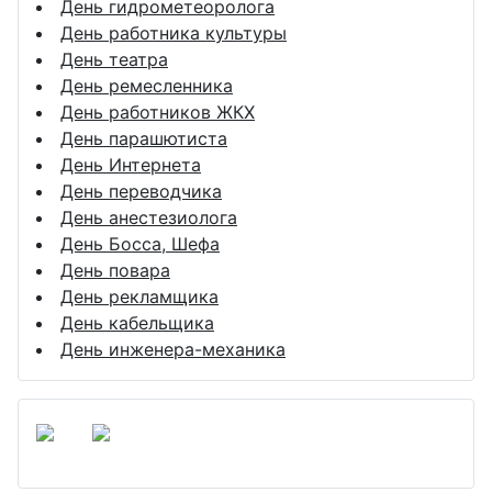
День гидрометеоролога
День работника культуры
День театра
День ремесленника
День работников ЖКХ
День парашютиста
День Интернета
День переводчика
День анестезиолога
День Босса, Шефа
День повара
День рекламщика
День кабельщика
День инженера-механика