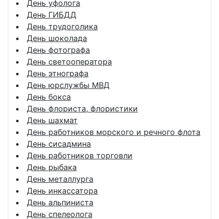
День уфолога
День ГИБДД
День трудоголика
День шоколада
День фотографа
День светооператора
День этнографа
День юрслужбы МВД
День бокса
День флориста, флористики
День шахмат
День работников морского и речного флота
День сисадмина
День работников торговли
День рыбака
День металлурга
День инкассатора
День альпиниста
День спелеолога