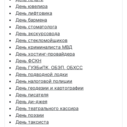
День ювелира
День лифтовика
День бармена
День стоматолога
День экскурсовода
День стекломойщиков
День криминалиста МВД
День хостинг-провайдера
День ФСКН
День ГУЭБиПК, ОБЭП, ОБХСС
День подводной лодки
День налоговой полиции
День геодезии и картографии
День писателя
День ди-джея
День театрального кассира
День поэзии
День таксиста