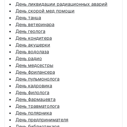
День ликвидации радиационных аварий
День скорой мед помощи
День танца
День ветеринара
День геолога
День кондитера
День акушерки
День водолаза
День радио
День медсестры
День фрилансера
День пульмонолога
День кадровика
День филолога
День фармацевта
День травматолога
День полярника
День предпринимателя
День библиотекаря