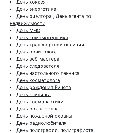
День хоккея
День энергетика
День риэлтора , День агента по
недвижимости
День МЧС
День компьютерщика
День транспортной полиции
День орнитолога
День веб-мастера
День следователя
День настольного тенниса
День косметолога
День рождения Рунета
День клининга
День космонавтики
День рок-н-ролла
День пожарной охраны
День радиолюбителя
День полиграфии, полиграфиста