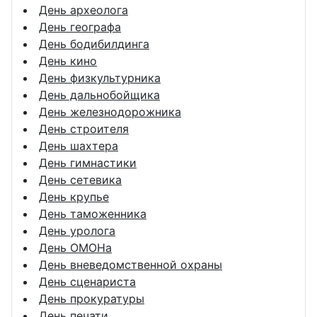
День археолога
День географа
День бодибилдинга
День кино
День физкультурника
День дальнобойщика
День железнодорожника
День строителя
День шахтера
День гимнастики
День сетевика
День крупье
День таможенника
День уролога
День ОМОНа
День вневедомственной охраны
День сценариста
День прокуратуры
День печати