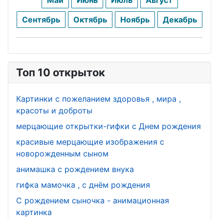
сурдоперев
День
Сентябрь
Октябрь
Ноябрь
Декабрь
одчика
ювелира
День
День
сельского
лифтовика
хозяйства
Топ 10 открыток
День
День
бармена
Картинки с пожеланием здоровья , мира ,
пищевика
красоты и доброты
День
День
мерцающие открытки-гифки с Днем рождения
стоматолог
дорожника
а
красивые мерцающие изображения с
новорожденным сыном
День
День
невролога
анимашка с рождением внука
экскурсово
гифка мамочка , с днём рождения
День
да
С рождением сыночка - анимационная
банковского
День
картинка
работника