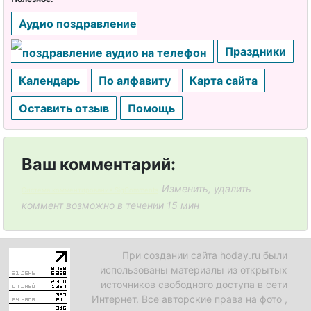
о тенниса
Аудио поздравление
День
Праздники
косметолог
а
Календарь
По алфавиту
Карта сайта
День
Оставить отзыв
Помощь
рождения
Рунета
Ваш комментарий:
День
клининга
Изменить, удалить
Система комментирования SigComments
коммент возможно в течении 15 мин
День
космонавти
ки
При создании сайта hoday.ru были
использованы материалы из открытых
День рок-н-
источников свободного доступа в сети
ролла
Интернет. Все авторские права на фото ,