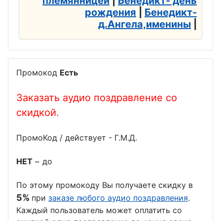
племянницей
|
Бенедикт- день
тренера
День
переводчик
рождения
|
Бенедикт-
географа
а
День
д.Ангела,именины
|
авиадиспет
День
День
чера
бодибилдин
анестезиол
га
ога
День
Промокод
Есть
автомобили
День кино
День Босса,
ста
Заказать аудио поздравление со
Шефа
День
скидкой.
День
физкультур
День
судебного
ника
повара
ПромоКод / действует - Г.М.Д.
пристава
День
День
День
дальнобой
НЕТ
~ до
рекламщик
полицейско
щика
а
По этому промокоду Вы получаете скидку в
го спецназа
День
День
5%
при
заказе любого аудио поздравления
.
День
железнодор
Каждый пользователь может оплатить со
кабельщика