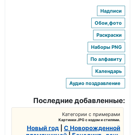
торговли
оителя
Надписи
День театра
День
День
Обои,фото
рыбака
День
архитектур
ремесленни
ы
День
Раскраски
ка
металлурга
День
Наборы PNG
День
учителя
День
По алфавиту
работников
инкассатора
День почты
ЖКХ
Календарь
День
День
День
Аудио поздравление
альпиниста
психиатра
парашютист
День
а
День
Последние добавленные:
спелеолога
страховщик
День
Категории с примерами
а
День
Интернета
Картинки JPG с кодом и стилями.
археолога
День
Новый год
|
С Новорожденной
День