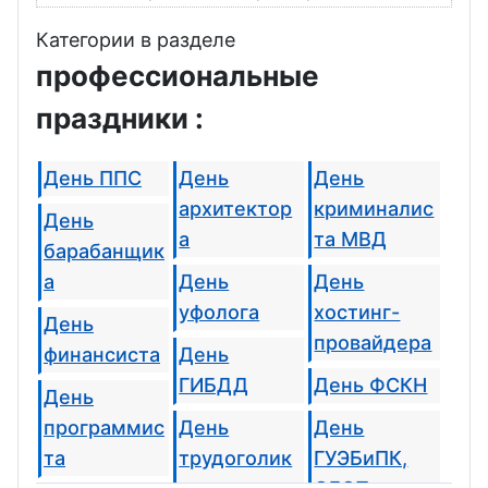
Категории в разделе
профессиональные
праздники :
День ППС
День
День
архитектор
криминалис
День
а
та МВД
барабанщик
а
День
День
уфолога
хостинг-
День
провайдера
финансиста
День
ГИБДД
День ФСКН
День
программис
День
День
та
трудоголик
ГУЭБиПК,