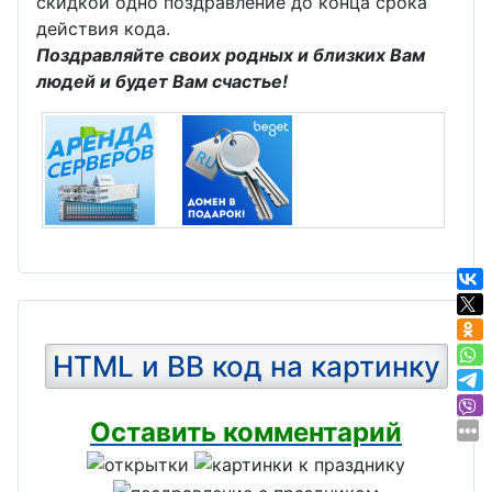
экономиста
ожника
скидкой одно поздравление до конца срока
День
действия кода.
День
День
инженера-
Поздравляйте своих родных и близких Вам
социолога
строителя
людей и будет Вам счастье!
механика
День
День
проектиров
шахтера
щика
День
День
гимнастики
участкового
День
День
сетевика
психолога
День
HTML и BB код на картинку
День
крупье
работников
День
Оставить комментарий
Сбербанка
таможенни
День
ка