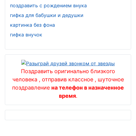
стекломой
поздравить с рождением внука
День
щиков
гифка для бабушки и дедушки
юриста
картинка без фона
День
гифка внучок
информатик
и
День
гражданско
Поздравить оригинально близкого
й авиации
человека , отправив классное , шуточное
День
поздравление
на телефон в назначенное
время
.
футбола
День
работников
ЗАГСа