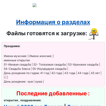
День
снабженца
День ФСБ
Информация о разделах
День хоккея
Файлы готовятся к загрузке:
День
энергетика
Праздники:
День
Имена мужские: | Имена женские: |
риэлтора ,
именные открытки
День агента
51-Ивовая свадьба | 52- Топазовая свадьба | 53-Урановая свадьба |
54-Свадьба Зевса | 55-Изумрудная свадьба |
по
День рождение по годам: 41 год | 42 года | 43 года | 44 года | 45 лет |
недвижимо
| | |
День рождение : кум | кума |
сти
Последние добавленные :
День МЧС
открытки , поздравления:
День