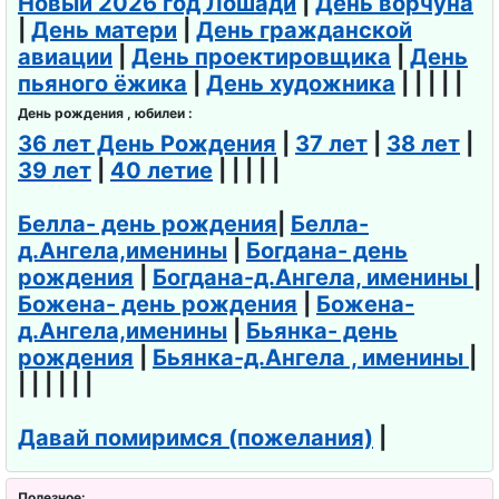
Новый 2026 год Лошади
|
День ворчуна
компьютер
|
День матери
|
День гражданской
щика
авиации
|
День проектировщика
|
День
пьяного ёжика
|
День художника
| | | | |
День
День рождения , юбилеи :
транспортн
36 лет День Рождения
|
37 лет
|
38 лет
|
ой полиции
39 лет
|
40 летие
| | | | |
День
Белла- день рождения
|
Белла-
орнитолога
д.Ангела,именины
|
Богдана- день
День веб-
рождения
|
Богдана-д.Ангела, именины
|
мастера
Божена- день рождения
|
Божена-
д.Ангела,именины
|
Бьянка- день
День
рождения
|
Бьянка-д.Ангела , именины
|
следовател
| | | | | |
я
Давай помиримся (пожелания)
|
День
настольног
Полезное: