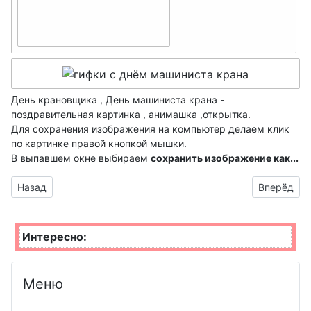
системного
День
джея
аналитика
флориста,
День
День
флористики
театральног
гендиректо
День
о кассира
ра
шахмат
День крановщика , День машиниста крана -
День
поздравительная картинка , анимашка ,открытка.
День
День
Для сохранения изображения на компьютер делаем клик
поэзии
атомщика
по картинке правой кнопкой мышки.
работников
День
В выпавшем окне выбираем
сохранить изображение как...
День ЛОРа
морского и
таксиста
речного
Предыдущий материал: День крановщика анимашка
Следующий
Назад
Вперёд
День
флота
День
секретаря
гидрометео
День
Интересно:
День
ролога
сисадмина
лесника
День
День
Меню
День
работника
работников
машиностр
культуры