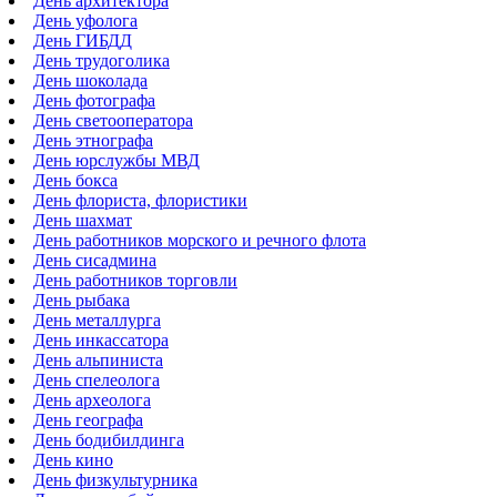
День архитектора
День уфолога
День ГИБДД
День трудоголика
День шоколада
День фотографа
День светооператора
День этнографа
День юрслужбы МВД
День бокса
День флориста, флористики
День шахмат
День работников морского и речного флота
День сисадмина
День работников торговли
День рыбака
День металлурга
День инкассатора
День альпиниста
День спелеолога
День археолога
День географа
День бодибилдинга
День кино
День физкультурника