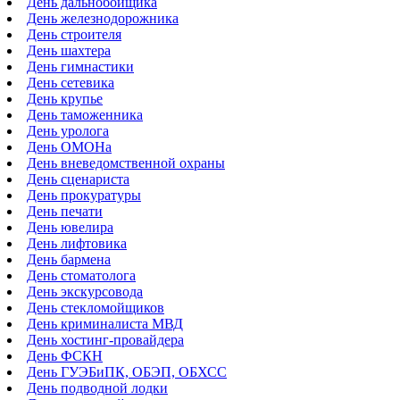
День дальнобойщика
День железнодорожника
День строителя
День шахтера
День гимнастики
День сетевика
День крупье
День таможенника
День уролога
День ОМОНа
День вневедомственной охраны
День сценариста
День прокуратуры
День печати
День ювелира
День лифтовика
День бармена
День стоматолога
День экскурсовода
День стекломойщиков
День криминалиста МВД
День хостинг-провайдера
День ФСКН
День ГУЭБиПК, ОБЭП, ОБХСС
День подводной лодки