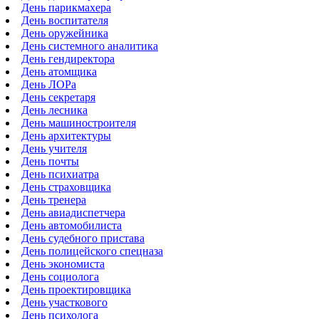
День парикмахера
День воспитателя
День оружейника
День системного аналитика
День гендиректора
День атомщика
День ЛОРа
День секретаря
День лесника
День машиностроителя
День архитектуры
День учителя
День почты
День психиатра
День страховщика
День тренера
День авиадиспетчера
День автомобилиста
День судебного пристава
День полицейского спецназа
День экономиста
День социолога
День проектировщика
День участкового
День психолога