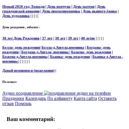
Новый 2026 год Лошади
|
День ворчуна
|
День матери
|
День
гражданской авиации
|
День проектировщика
|
День пьяного ёжика
|
День художника
| | | | |
День рождения , юбилеи :
36 лет День Рождения
|
37 лет
|
38 лет
|
39 лет
|
40 летие
| | | | |
Белла- день рождения
|
Белла-д.Ангела,именины
|
Богдана- день
рождения
|
Богдана-д.Ангела, именины
|
Божена- день рождения
|
Божена-д.Ангела,именины
|
Бьянка- день рождения
|
Бьянка-д.Ангела ,
именины
| | | | | | |
Давай помиримся (пожелания)
|
Полезное:
Аудио поздравление
Праздники
Календарь
По алфавиту
Карта сайта
Оставить
отзыв
Помощь
Ваш комментарий: