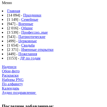
Меню
Главная
[14 094] -
Праздники
[1 149] -
Семейные
[947] -
Военные
[2 016] -
Общие
[3 539] -
Профессио..ные
[543] -
Патриотические
[499] -
Церковные
[1 654] -
Свадьба
[2 371] -
Именные открытки
[449] -
Пожелания
[1153] -
ДР по годам
Надписи
Обои,фото
Раскраски
Наборы PNG
По алфавиту
Календарь
Аудио поздравление
Последние добавленные: