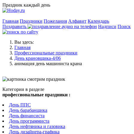
Праздник каждый день
Главная
Праздники
Пожелания
Алфавит
Календарь
Поздравить
Надписи
Поиск
Вы здесь:
Главная
Профессиональные праздники
День крановщика-4/06
анимация день машиниста крана
Категории в разделе
профессиональные праздники :
День ППС
День барабанщика
День финансиста
День программиста
День нефтяника и газовика
День дизайнера-графика