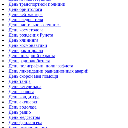
День транспортной полиции
День орнитолога
День веб-мастера
День следователя
День настольного тенниса
День косметолога
День рождения Рунета
День клининга
День космонавтики
День рок-н-ролла
День пожарной охраны
День радиолюбителя
День полиграфии, полиграфиста
День ликвидации радиационных аварий
День скорой мед помощи
День танца
День ветеринара
День геолога
День кондитера
День акушерки
День водолаза
День радио
День медсестры
День фрилансера
День пульмонолога