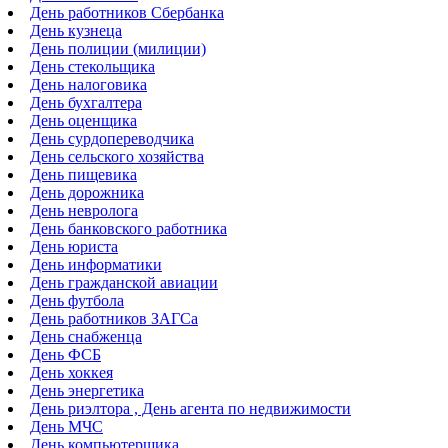
День работников Сбербанка
День кузнеца
День полиции (милиции)
День стекольщика
День налоговика
День бухгалтера
День оценщика
День сурдопереводчика
День сельского хозяйства
День пищевика
День дорожника
День невролога
День банковского работника
День юриста
День информатики
День гражданской авиации
День футбола
День работников ЗАГСа
День снабженца
День ФСБ
День хоккея
День энергетика
День риэлтора , День агента по недвижимости
День МЧС
День компьютерщика