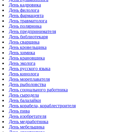
День кадровика
День филолога
День фармацевта
День травматолога
День полярника
День предпринимателя
День библиотекаря
День сварщика
День кровельщика
День химика
День крановщика
День эколога
День русского языка
День кинолога
День мореплавателя
День рыболовства
День социального работника
День сыродела
День балалайки
День корабела, кораблестроителя
День пива
День изобретателя
День медработника
День мебельщика