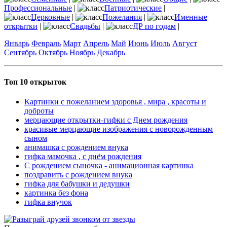
Профессиональные
|
Патриотические
|
Церковные
|
Пожелания
|
Именные
открытки
|
Свадьбы
|
ДР по годам
|
Январь
Февраль
Март
Апрель
Май
Июнь
Июль
Август
Сентябрь
Октябрь
Ноябрь
Декабрь
Топ 10 открыток
Картинки с пожеланием здоровья , мира , красоты и
доброты
мерцающие открытки-гифки с Днем рождения
красивые мерцающие изображения с новорожденным
сыном
анимашка с рождением внука
гифка мамочка , с днём рождения
С рождением сыночка - анимационная картинка
поздравить с рождением внука
гифка для бабушки и дедушки
картинка без фона
гифка внучок