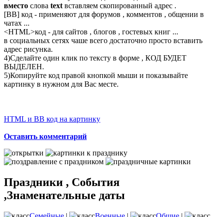
вместо
слова
text
вставляем скопированный адрес .
[BB] код - применяют для форумов , комментов , общении в
чатах ...
<
HTML
>код - для сайтов , блогов , гостевых книг ...
в социальных сетях чаше всего достаточно просто вставить
адрес рисунка.
4)Сделайте один клик по тексту в форме , КОД БУДЕТ
ВЫДЕЛЕН.
5)Копируйте код правой кнопкой мыши и показывайте
картинку в нужном для Вас месте.
HTML и BB код на картинку
Оставить комментарий
Праздники , События
,Знаменательные даты
Семейные
|
Военные
|
Общие
|