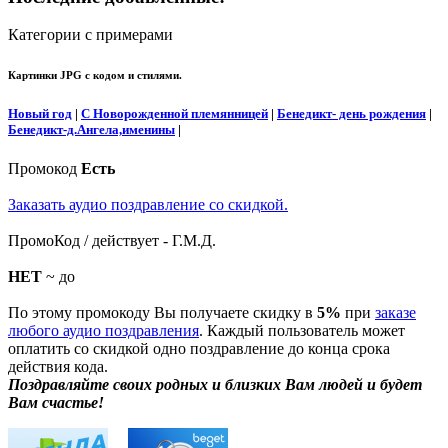
Категории с примерами
Картинки JPG с кодом и стилями.
Новый год
|
С Новорожденной племянницей
|
Бенедикт- день рождения
|
Бенедикт-д.Ангела,именины
|
Промокод
Есть
Заказать аудио поздравление со скидкой.
ПромоКод / действует - Г.М.Д.
НЕТ
~ до
По этому промокоду Вы получаете скидку в
5%
при
заказе
любого аудио поздравления
. Каждый пользователь может
оплатить со скидкой одно поздравление до конца срока
действия кода.
Поздравляйте своих родных и близких Вам людей и будет
Вам счастье!