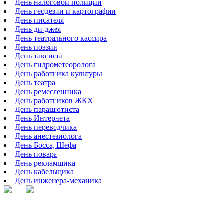
День налоговой полиции
День геодезии и картографии
День писателя
День ди-джея
День театрального кассира
День поэзии
День таксиста
День гидрометеоролога
День работника культуры
День театра
День ремесленника
День работников ЖКХ
День парашютиста
День Интернета
День переводчика
День анестезиолога
День Босса, Шефа
День повара
День рекламщика
День кабельщика
День инженера-механика