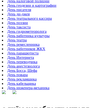
День налоговой полиции
День геодезии и картографии
День писателя
День ди-джея
День театрального кассира
День поэзии
День таксиста
День гидрометеоролога
День работника культуры
День театра
День ремесленника
День работников ЖКХ
День парашютиста
День Интернета
День переводчика
День анестезиолога
День Босса, Шефа
День повара
День рекламщика
День кабельщика
День инженера-механика