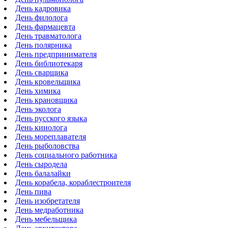
День кадровика
День филолога
День фармацевта
День травматолога
День полярника
День предпринимателя
День библиотекаря
День сварщика
День кровельщика
День химика
День крановщика
День эколога
День русского языка
День кинолога
День мореплавателя
День рыболовства
День социального работника
День сыродела
День балалайки
День корабела, кораблестроителя
День пива
День изобретателя
День медработника
День мебельщика