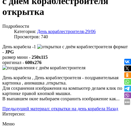
с днём кораблестроителя
открытка
Подробности
Категория:
День кораблестроителя-29/06
Просмотров: 740
День корабела -1
формат
-
JPG
размер мини -
250x115
оригинал -
600x276
День корабела , День кораблестроителя - поздравительная
картинка , анимашка ,открытка.
Для сохранения изображения на компьютер делаем клик по
картинке правой кнопкой мышки.
В выпавшем окне выбираем
сохранить изображение как...
Предыдущий материал: открытки на день корабела
Назад
Интересно:
Меню