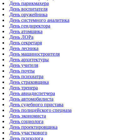
День парикмахера
День воспитателя
День оружейника
День системного аналитика
День гендиректора
День атомщика
День ЛОРа
День секретаря
День лесника
День машиностроителя
День архитектуры
День учителя
День почты
День психиатра
День страховщика
День тренера
День авиадиспетчера
День автомобилиста
День судебного пристава
День полицейского спецназа
День экономиста
День социолога
День проектировщика
День участкового
День психолога