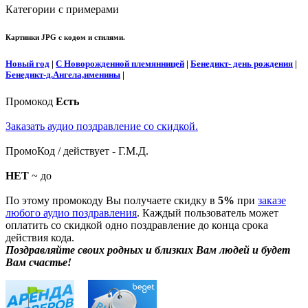
Категории с примерами
Картинки JPG с кодом и стилями.
Новый год
|
С Новорожденной племянницей
|
Бенедикт- день рождения
|
Бенедикт-д.Ангела,именины
|
Промокод
Есть
Заказать аудио поздравление со скидкой.
ПромоКод / действует - Г.М.Д.
НЕТ
~ до
По этому промокоду Вы получаете скидку в
5%
при
заказе
любого аудио поздравления
. Каждый пользователь может
оплатить со скидкой одно поздравление до конца срока
действия кода.
Поздравляйте своих родных и близких Вам людей и будет
Вам счастье!