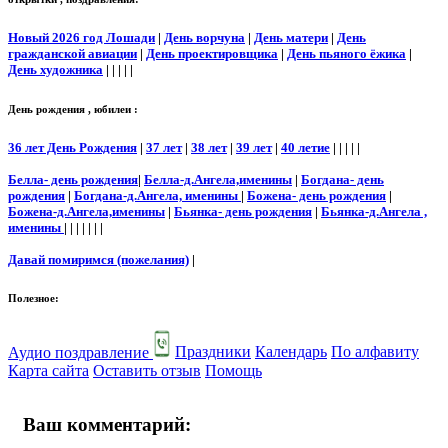
Новый 2026 год Лошади
|
День ворчуна
|
День матери
|
День
гражданской авиации
|
День проектировщика
|
День пьяного ёжика
|
День художника
| | | | |
День рождения , юбилеи :
36 лет День Рождения
|
37 лет
|
38 лет
|
39 лет
|
40 летие
| | | | |
Белла- день рождения
|
Белла-д.Ангела,именины
|
Богдана- день
рождения
|
Богдана-д.Ангела, именины
|
Божена- день рождения
|
Божена-д.Ангела,именины
|
Бьянка- день рождения
|
Бьянка-д.Ангела ,
именины
| | | | | | |
Давай помиримся (пожелания)
|
Полезное:
Аудио поздравление
Праздники
Календарь
По алфавиту
Карта сайта
Оставить отзыв
Помощь
Ваш комментарий: