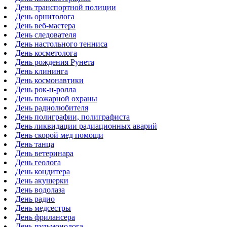
День транспортной полиции
День орнитолога
День веб-мастера
День следователя
День настольного тенниса
День косметолога
День рождения Рунета
День клининга
День космонавтики
День рок-н-ролла
День пожарной охраны
День радиолюбителя
День полиграфии, полиграфиста
День ликвидации радиационных аварий
День скорой мед помощи
День танца
День ветеринара
День геолога
День кондитера
День акушерки
День водолаза
День радио
День медсестры
День фрилансера
День пульмонолога