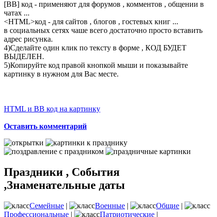
[BB] код - применяют для форумов , комментов , общении в
чатах ...
<
HTML
>код - для сайтов , блогов , гостевых книг ...
в социальных сетях чаше всего достаточно просто вставить
адрес рисунка.
4)Сделайте один клик по тексту в форме , КОД БУДЕТ
ВЫДЕЛЕН.
5)Копируйте код правой кнопкой мыши и показывайте
картинку в нужном для Вас месте.
HTML и BB код на картинку
Оставить комментарий
Праздники , События
,Знаменательные даты
Семейные
|
Военные
|
Общие
|
Профессиональные
|
Патриотические
|