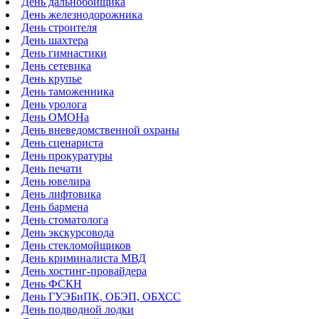
День дальнобойщика
День железнодорожника
День строителя
День шахтера
День гимнастики
День сетевика
День крупье
День таможенника
День уролога
День ОМОНа
День вневедомственной охраны
День сценариста
День прокуратуры
День печати
День ювелира
День лифтовика
День бармена
День стоматолога
День экскурсовода
День стекломойщиков
День криминалиста МВД
День хостинг-провайдера
День ФСКН
День ГУЭБиПК, ОБЭП, ОБХСС
День подводной лодки