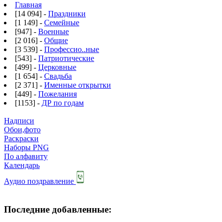
Главная
[14 094] -
Праздники
[1 149] -
Семейные
[947] -
Военные
[2 016] -
Общие
[3 539] -
Профессио..ные
[543] -
Патриотические
[499] -
Церковные
[1 654] -
Свадьба
[2 371] -
Именные открытки
[449] -
Пожелания
[1153] -
ДР по годам
Надписи
Обои,фото
Раскраски
Наборы PNG
По алфавиту
Календарь
Аудио поздравление
Последние добавленные: