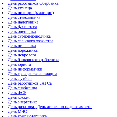
День работников Сбербанка
День кузнеца
День полиции (милиции)
День стекольщика
День налоговика
День бухгалтера
День оценщика
День сурдопереводчика
День сельского хозяйства
День пищевика
День дорожника
День невролога
День банковского работника
День юриста
День информатики
День гражданской авиации
День футбола
День работников ЗАГСа
День снабженца
День ФСБ
День хоккея
День энергетика
День риэлтора , День агента по недвижимости
День МЧС
День компьютерщика