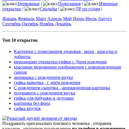
Церковные
|
Пожелания
|
Именные
открытки
|
Свадьбы
|
ДР по годам
|
Январь
Февраль
Март
Апрель
Май
Июнь
Июль
Август
Сентябрь
Октябрь
Ноябрь
Декабрь
Топ 10 открыток
Картинки с пожеланием здоровья , мира , красоты и
доброты
мерцающие открытки-гифки с Днем рождения
красивые мерцающие изображения с новорожденным
сыном
анимашка с рождением внука
гифка мамочка , с днём рождения
С рождением сыночка - анимационная картинка
поздравить с рождением внука
гифка для бабушки и дедушки
картинка без фона
гифка внучок
Поздравить оригинально близкого человека , отправив
классное , шуточное поздравление
на телефон в назначенное