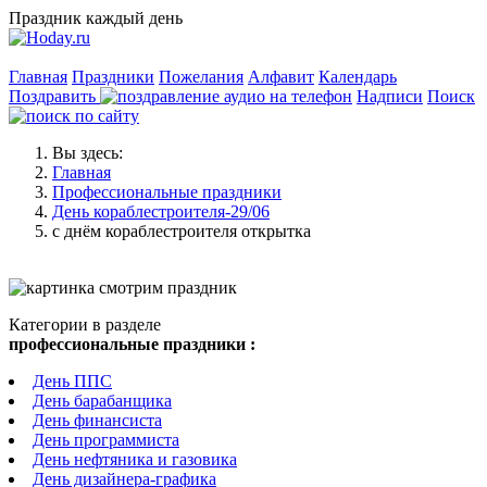
Праздник каждый день
Главная
Праздники
Пожелания
Алфавит
Календарь
Поздравить
Надписи
Поиск
Вы здесь:
Главная
Профессиональные праздники
День кораблестроителя-29/06
с днём кораблестроителя открытка
Категории в разделе
профессиональные праздники :
День ППС
День барабанщика
День финансиста
День программиста
День нефтяника и газовика
День дизайнера-графика