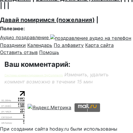
| | |
Давай помиримся (пожелания)
|
Полезное:
Аудио поздравление
Праздники
Календарь
По алфавиту
Карта сайта
Оставить отзыв
Помощь
Ваш комментарий:
Изменить, удалить
Система комментирования SigComments
коммент возможно в течении 15 мин
При создании сайта hoday.ru были использованы