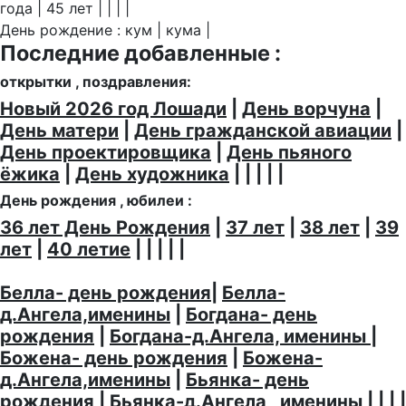
года | 45 лет | | | |
День рождение : кум | кума |
Последние добавленные :
открытки , поздравления:
Новый 2026 год Лошади
|
День ворчуна
|
День матери
|
День гражданской авиации
|
День проектировщика
|
День пьяного
ёжика
|
День художника
| | | | |
День рождения , юбилеи :
36 лет День Рождения
|
37 лет
|
38 лет
|
39
лет
|
40 летие
| | | | |
Белла- день рождения
|
Белла-
д.Ангела,именины
|
Богдана- день
рождения
|
Богдана-д.Ангела, именины
|
Божена- день рождения
|
Божена-
д.Ангела,именины
|
Бьянка- день
рождения
|
Бьянка-д.Ангела , именины
| | | |