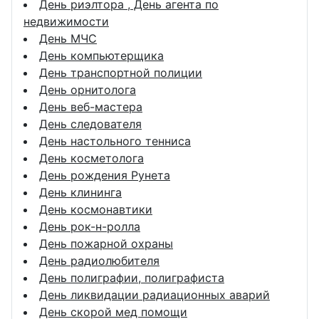
День риэлтора , День агента по
недвижимости
День МЧС
День компьютерщика
День транспортной полиции
День орнитолога
День веб-мастера
День следователя
День настольного тенниса
День косметолога
День рождения Рунета
День клининга
День космонавтики
День рок-н-ролла
День пожарной охраны
День радиолюбителя
День полиграфии, полиграфиста
День ликвидации радиационных аварий
День скорой мед помощи