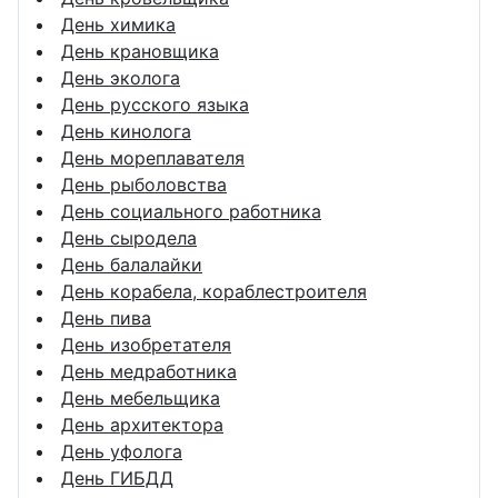
День химика
День крановщика
День эколога
День русского языка
День кинолога
День мореплавателя
День рыболовства
День социального работника
День сыродела
День балалайки
День корабела, кораблестроителя
День пива
День изобретателя
День медработника
День мебельщика
День архитектора
День уфолога
День ГИБДД