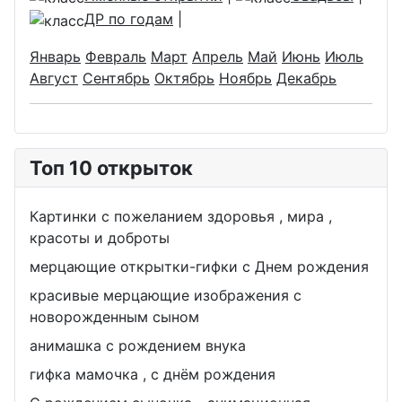
ДР по годам
|
Январь
Февраль
Март
Апрель
Май
Июнь
Июль
Август
Сентябрь
Октябрь
Ноябрь
Декабрь
Топ 10 открыток
Картинки с пожеланием здоровья , мира ,
красоты и доброты
мерцающие открытки-гифки с Днем рождения
красивые мерцающие изображения с
новорожденным сыном
анимашка с рождением внука
гифка мамочка , с днём рождения