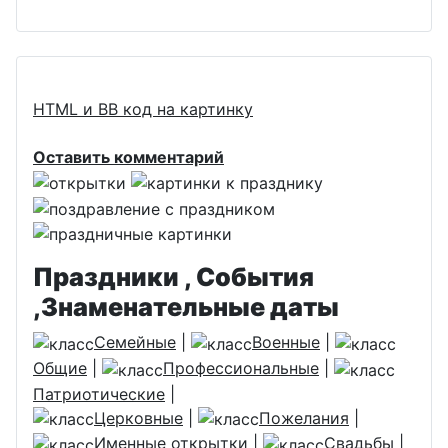
HTML и BB код на картинку
Оставить комментарий
Праздники , События
,Знаменательные даты
Семейные
|
Военные
|
Общие
|
Профессиональные
|
Патриотические
|
Церковные
|
Пожелания
|
Именные открытки
|
Свадьбы
|