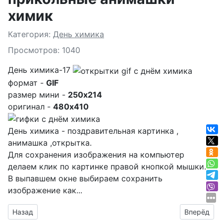
химик
Подробности
Категория:
День химика
Просмотров: 1040
День химика-17
формат -
GIF
размер мини -
250x214
оригинал -
480x410
День химика - поздравительная картинка ,
анимашка ,открытка.
Для сохранения изображения на компьютер
делаем клик по картинке правой кнопкой мышки.
В выпавшем окне выбираем
сохранить
изображение как...
Предыдущий материал: смайлик гиф к празднику день хими
Следующий
Назад
Вперёд