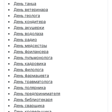
День танца
День ветеринара
День геолога
День кондитера
День акушерки
День водолаза
День радио
День медсестры
День фрилансера
День пульмонолога
День кадровика
День филолога
День фармацевта
День травматолога
День полярника
День предпринимателя
День библиотекаря
День сварщика
День кровельщика