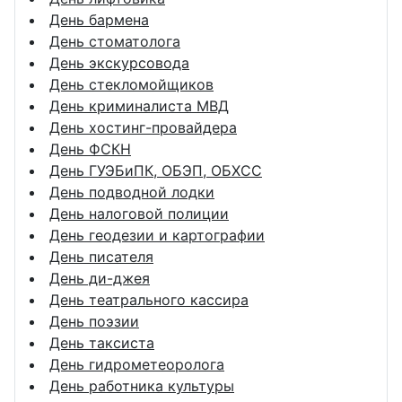
День бармена
День стоматолога
День экскурсовода
День стекломойщиков
День криминалиста МВД
День хостинг-провайдера
День ФСКН
День ГУЭБиПК, ОБЭП, ОБХСС
День подводной лодки
День налоговой полиции
День геодезии и картографии
День писателя
День ди-джея
День театрального кассира
День поэзии
День таксиста
День гидрометеоролога
День работника культуры