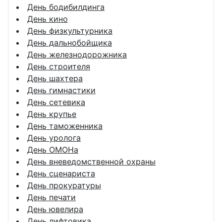
День бодибилдинга
День кино
День физкультурника
День дальнобойщика
День железнодорожника
День строителя
День шахтера
День гимнастики
День сетевика
День крупье
День таможенника
День уролога
День ОМОНа
День вневедомственной охраны
День сценариста
День прокуратуры
День печати
День ювелира
День лифтовика