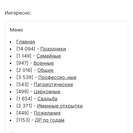
Интересно:
Меню
Главная
[14 094] -
Праздники
[1 149] -
Семейные
[947] -
Военные
[2 016] -
Общие
[3 539] -
Профессио..ные
[543] -
Патриотические
[499] -
Церковные
[1 654] -
Свадьба
[2 371] -
Именные открытки
[449] -
Пожелания
[1153] -
ДР по годам