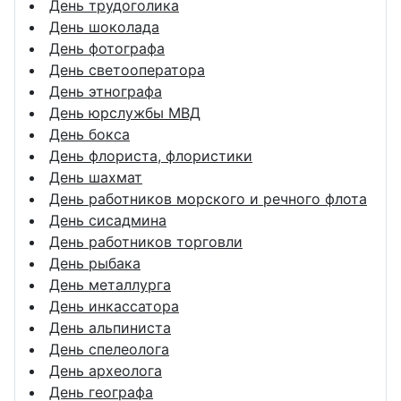
День трудоголика
День шоколада
День фотографа
День светооператора
День этнографа
День юрслужбы МВД
День бокса
День флориста, флористики
День шахмат
День работников морского и речного флота
День сисадмина
День работников торговли
День рыбака
День металлурга
День инкассатора
День альпиниста
День спелеолога
День археолога
День географа