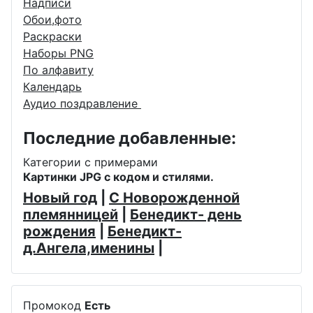
Надписи
Обои,фото
Раскраски
Наборы PNG
По алфавиту
Календарь
Аудио поздравление
Последние добавленные:
Категории с примерами
Картинки JPG с кодом и стилями.
Новый год
|
С Новорожденной
племянницей
|
Бенедикт- день
рождения
|
Бенедикт-
д.Ангела,именины
|
Промокод
Есть